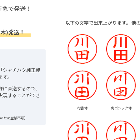
特急で発送！
以下の文字で出来上がります。
他
(木)発送！
「シャチハタ純正製
ます。
様に直送するので、
実現することができ
楷書体
角ゴシック体
品のため空輸不可）