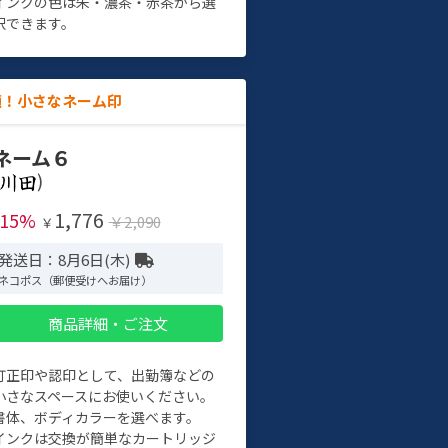
インクの色は朱・濃茶・赤茶から選
択できます。
適！小さなネーム印
ネーム６
)
1,776
-15%
￥2,090
￥
発送日：8月6日(木)
ネコポス（郵便受けへお届け）
商品詳細・ご注文
訂正印や認印として、出勤簿などの
小さなスペースにお使いください。
書体、ボディカラーを選べます。
インクは交換が簡単なカートリッジ