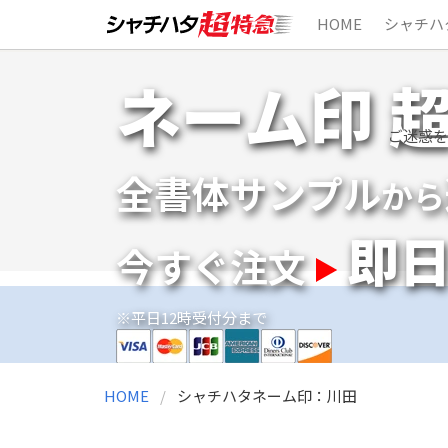
HOME
シャチハ
Skip
ネーム印 
to
content
ご迷惑を
全書体サンプル
から
即
今すぐ注文
※平日12時受付分まで
HOME
シャチハタネーム印：川田