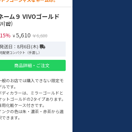
ネーム９ VIVOゴールド
)
5,610
-15%
￥6,600
￥
発送日：8月6日(木)
宅配便コンパクト（手渡し）
商品詳細・ご注文
一般のお店では購入できない限定モ
デルです。
ボディカラーは、ミラーゴールドと
マットゴールドの2タイプあります。
専用化粧ケース付きです。
インクの色は朱・濃茶・赤茶から選
択できます。