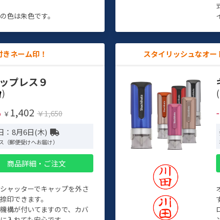
す
の色は朱色です。
付きネーム印！
スタイリッシュなオー
ップレス９
)
(
1,402
%
￥1,650
￥
日：8月6日(木)
ス（郵便受けへお届け）
商品詳細・ご注文
トシャッターでキャップを外さ
捺印できます。
機構が付いてますので、カバ
に入れても安心です。