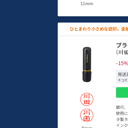
11mm
ひとまわり小さめな認印。金
ブラ
(
-15
発送
ネコポ
銀行
使用
タ製
イン
8mm