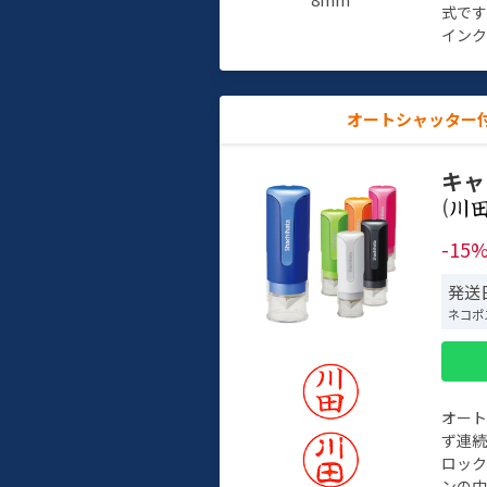
式で
インク
オートシャッター
キャ
(
-15
発送
ネコポ
オー
ず連続
ロック
ンの中