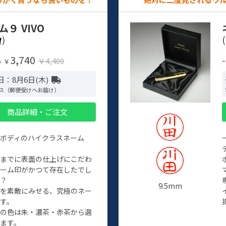
ム９ VIVO
)
(
3,740
%
￥4,400
￥
日：8月6日(木)
ス（郵便受けへお届け）
商品詳細・ご注文
ルボディのハイクラスネーム
程までに表面の仕上げにこだわ
ネーム印がかつて存在したでし
か？
9.5mm
たを素敵にみせる、究極のネー
す。
クの色は朱・濃茶・赤茶から選
ます。