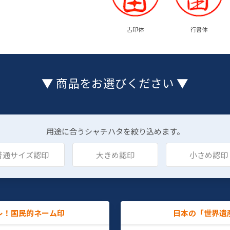
古印体
行書体
▼ 商品をお選びください ▼
用途に合うシャチハタを絞り込めます。
普通サイズ認印
大きめ認印
小さめ認印
レ！国民的ネーム印
日本の「世界遺