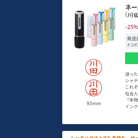
ネー
(
-25
発送
ネコポ
迷っ
シャ
これ
社会
「本
9.5mm
インク
シャチハタはとても長持ち。せ