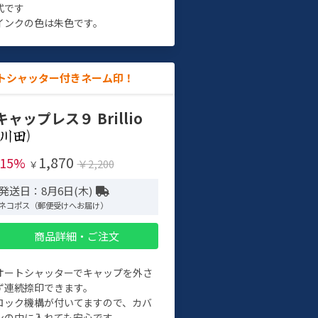
式です
インクの色は朱色です。
トシャッター付きネーム印！
キャップレス９ Brillio
)
1,870
-15%
￥2,200
￥
発送日：8月6日(木)
ネコポス（郵便受けへお届け）
商品詳細・ご注文
オートシャッターでキャップを外さ
ず連続捺印できます。
ロック機構が付いてますので、カバ
ンの中に入れても安心です。