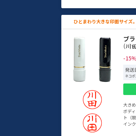
ひとまわり大きな印面サイズ。
ブラ
(
-15
発送
ネコポ
大き
ボデ
ト（限
インク