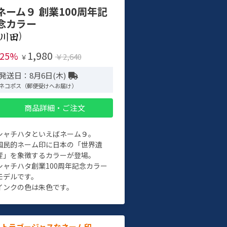
ネーム９ 創業100周年記
念カラー
)
1,980
-25%
￥2,640
￥
発送日：8月6日(木)
ネコポス（郵便受けへお届け）
商品詳細・ご注文
シャチハタといえばネーム９。
国民的ネーム印に日本の「世界遺
産」を象徴するカラーが登場。
シャチハタ創業100周年記念カラー
モデルです。
インクの色は朱色です。
ルトラゴージャスなネーム印。