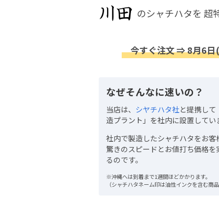
のシャチハタを
超
今すぐ注文 ⇒ 8月6日
なぜそんなに速いの？
当店は、
シヤチハタ社
と提携して
造プラント」を社内に設置してい
社内で製造したシャチハタをお客
驚きのスピードとお値打ち価格を
るのです。
※沖縄へは到着まで1週間ほどかかります。
（シャチハタネーム印は油性インクを含む商