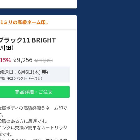
11ミリの高級ネーム印。
ブラック11 BRIGHT
)
9,256
-15%
￥10,890
￥
発送日：8月6日(木)
宅配便コンパクト（手渡し）
商品詳細・ご注文
金属ボディの高級感漂うネーム印で
す。
役職のある方に最適です。
インクは交換が簡単なカートリッジ
式です。