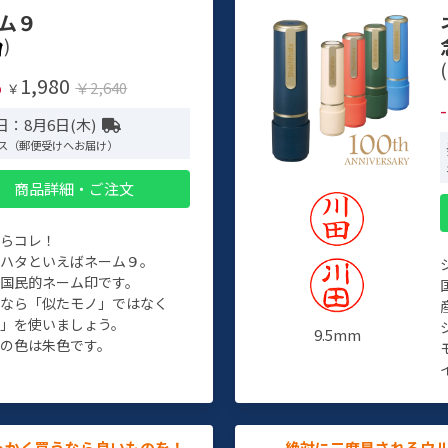
ム９
)
(
1,980
%
￥2,640
￥
日：8月6日(木)
ス（郵便受けへお届け）
商品詳細・ご注文
たらコレ！
チハタといえばネーム９。
ぞ国民的ネーム印です。
人なら「似たモノ」ではなく
物」を使いましょう。
9.5mm
の色は朱色です。
っかく買うなら良いものを！
絶対に二度見されるウ