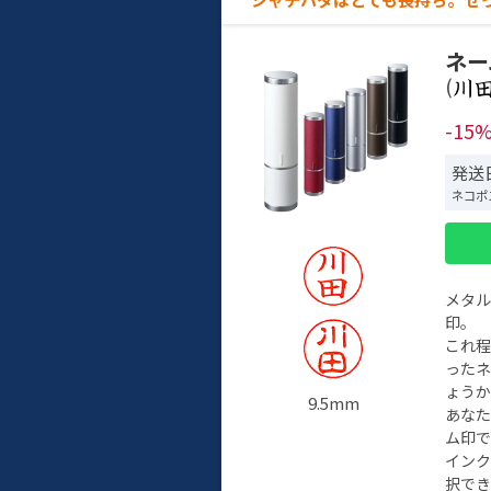
ネー
(
-15
発送
ネコポ
メタ
印。
これ
った
ょう
9.5mm
あな
ム印で
イン
択でき