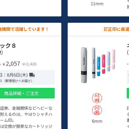
11mm
融機関で活躍しています！
訂正印に最
ック８
)
(
2,057
%
￥2,420
￥
日：8月6日(木)
ス（郵便受けへお届け）
商品詳細・ご注文
、証券、金融関係などヘビーな
に耐えるのは、やはりシャチハ
ネーム印。
6mm
クは交換が簡単なカートリッジ