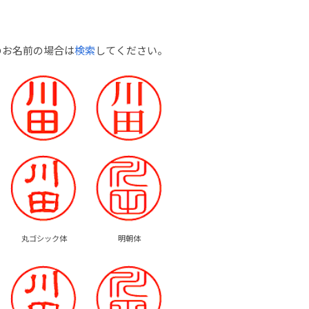
のお名前の場合は
検索
してください。
丸ゴシック体
明朝体