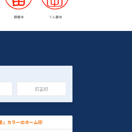
隷書体
てん書体
訂正印
産」カラーのネーム印