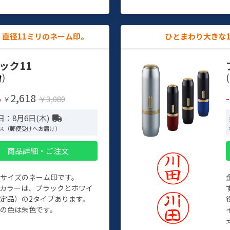
直径11ミリのネーム印。
ひとまわり大きな
ック11
)
(
2,618
%
￥3,080
￥
日：8月6日(木)
ス（郵便受けへお届け）
商品詳細・ご注文
めサイズのネーム印です。
ィカラーは、ブラックとホワイ
定品）の2タイプあります。
の色は朱色です。