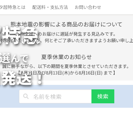
タ超特急とは
配送料・支払方法
お問い合わせ
熊本地震の影響による商品のお届けについて
超特急
九州全域へのお届けに遅延が発生する見込みです。
お掛けいたしますが、何とぞご了承いただきますようお願い申し
選
んで
夏季休業のお知らせ
誠に勝手ながら、以下の期間を夏季休業とさせていただきます。
日発送！
【 8月11日及び8月13日(木)から8月16日(日) まで 】
検索