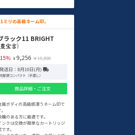
11ミリの高級ネーム印。
ブラック11 BRIGHT
)
9,256
-15%
￥10,890
￥
発送日：8月10日(月)
宅配便コンパクト（手渡し）
商品詳細・ご注文
金属ボディの高級感漂うネーム印で
す。
役職のある方に最適です。
インクは交換が簡単なカートリッジ
式です。