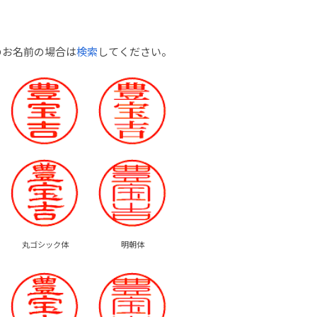
のお名前の場合は
検索
してください。
丸ゴシック体
明朝体