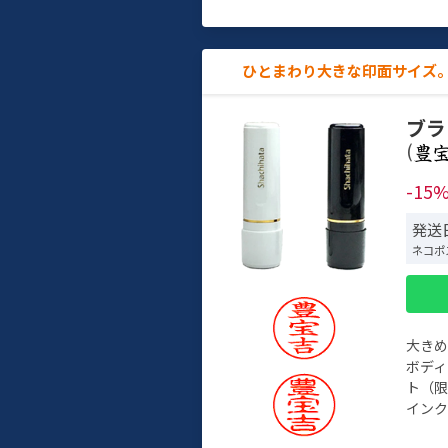
ひとまわり大きな印面サイズ。
ブラ
(
-15
発送日
ネコポ
大き
ボデ
ト（限
インク