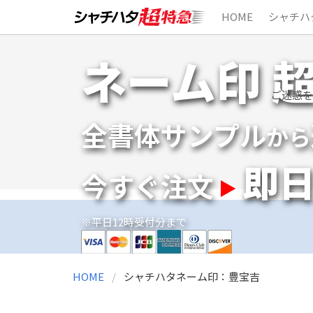
HOME
シャチハ
Skip
ネーム印 
to
content
ご迷惑を
全書体サンプル
から
即
今すぐ注文
※平日12時受付分まで
HOME
シャチハタネーム印：豊宝吉