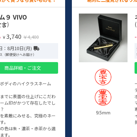
ム９ VIVO
)
(
3,740
%
￥4,400
￥
：8月10日(月)
ス（郵便受けへお届け）
商品詳細・ご注文
ルボディのハイクラスネーム
程までに表面の仕上げにこだわ
ネーム印がかつて存在したでし
か？
9.5mm
たを素敵にみせる、究極のネー
す。
クの色は朱・濃茶・赤茶から選
ます。