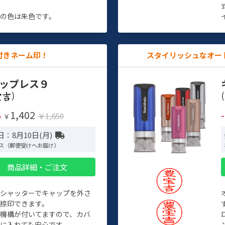
す
の色は朱色です。
付きネーム印！
スタイリッシュなオー
ップレス９
)
(
1,402
%
￥1,650
￥
：8月10日(月)
ス（郵便受けへお届け）
商品詳細・ご注文
トシャッターでキャップを外さ
捺印できます。
機構が付いてますので、カバ
に入れても安心です。