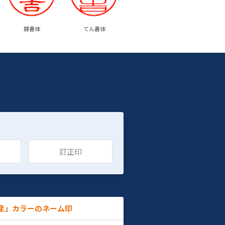
隷書体
てん書体
訂正印
産」カラーのネーム印