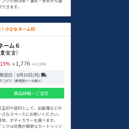
インクの色は朱・濃茶・赤茶から選
択できます。
適！小さなネーム印
ネーム６
)
1,776
-15%
￥2,090
￥
発送日：8月10日(月)
ネコポス（郵便受けへお届け）
商品詳細・ご注文
訂正印や認印として、出勤簿などの
小さなスペースにお使いください。
書体、ボディカラーを選べます。
インクは交換が簡単なカートリッジ