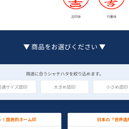
古印体
行書体
▼ 商品をお選びください ▼
用途に合うシャチハタを絞り込めます。
普通サイズ認印
大きめ認印
小さめ認印
レ！国民的ネーム印
日本の「世界遺