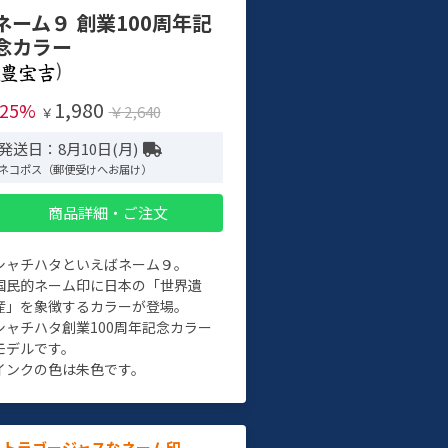
ネーム９ 創業100周年記
念カラー
)
1,980
-25%
￥2,640
￥
発送日：8月10日(月)
ネコポス（郵便受けへお届け）
商品詳細・ご注文
シャチハタといえばネーム９。
国民的ネーム印に日本の「世界遺
産」を象徴するカラーが登場。
シャチハタ創業100周年記念カラー
モデルです。
インクの色は朱色です。
ルトラゴージャスなネーム印。