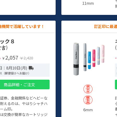
11mm
融機関で活躍しています！
訂正印に最
ック８
)
(
2,057
%
￥2,420
￥
：8月10日(月)
ス（郵便受けへお届け）
商品詳細・ご注文
、証券、金融関係などヘビーな
に耐えるのは、やはりシャチハ
ネーム印。
6mm
クは交換が簡単なカートリッジ