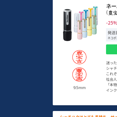
ネー
(
-25
発送日
ネコポ
迷っ
シャ
これ
社会
「本
9.5mm
インク
シャチハタはとても長持ち。せ