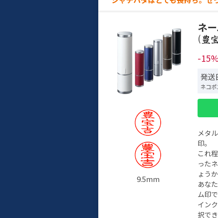
ネー
(
-15
発送日
ネコポ
メタ
印。
これ
った
ょう
9.5mm
あな
ム印で
イン
択でき