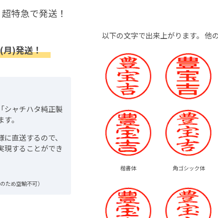
超特急で発送！
以下の文字で出来上がります。
他
(月)発送！
「シャチハタ純正製
ます。
様に直送するので、
実現することができ
楷書体
角ゴシック体
品のため空輸不可）