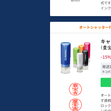
式で
インク
オートシャッター
キャ
(
-15
発送日
ネコポ
オー
ず連続
ロック
ンの中