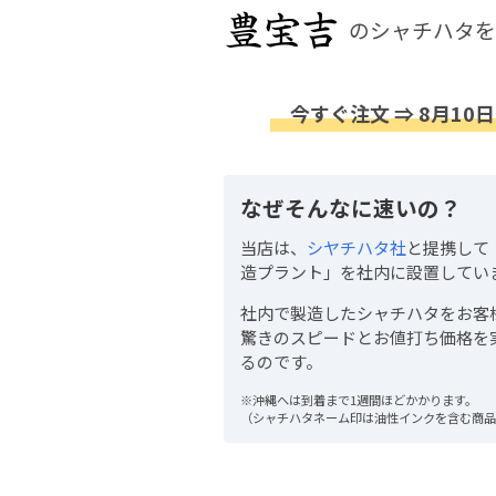
のシャチハタを
今すぐ注文 ⇒ 8月10日
なぜそんなに速いの？
当店は、
シヤチハタ社
と提携して
造プラント」を社内に設置してい
社内で製造したシャチハタをお客
驚きのスピードとお値打ち価格を
るのです。
※沖縄へは到着まで1週間ほどかかります。
（シャチハタネーム印は油性インクを含む商