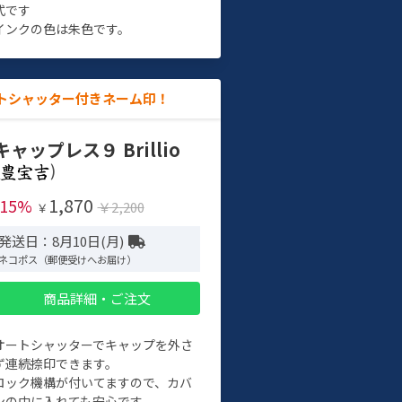
式です
インクの色は朱色です。
トシャッター付きネーム印！
キャップレス９ Brillio
)
1,870
-15%
￥2,200
￥
発送日：8月10日(月)
ネコポス（郵便受けへお届け）
商品詳細・ご注文
オートシャッターでキャップを外さ
ず連続捺印できます。
ロック機構が付いてますので、カバ
ンの中に入れても安心です。