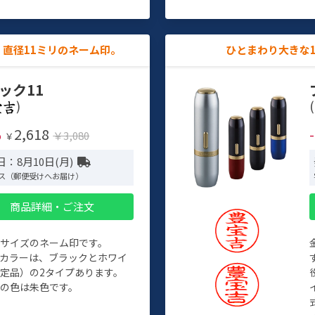
直径11ミリのネーム印。
ひとまわり大きな
ック11
)
(
2,618
%
￥3,080
￥
：8月10日(月)
ス（郵便受けへお届け）
商品詳細・ご注文
めサイズのネーム印です。
ィカラーは、ブラックとホワイ
定品）の2タイプあります。
の色は朱色です。