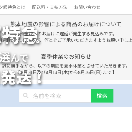
タ超特急とは
配送料・支払方法
お問い合わせ
熊本地震の影響による商品のお届けについて
超特急
九州全域へのお届けに遅延が発生する見込みです。
お掛けいたしますが、何とぞご了承いただきますようお願い申し
選
んで
夏季休業のお知らせ
誠に勝手ながら、以下の期間を夏季休業とさせていただきます。
日発送！
【 8月11日及び8月13日(木)から8月16日(日) まで 】
検索