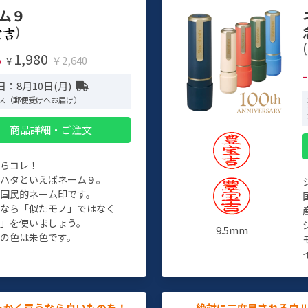
ム９
)
(
1,980
%
￥2,640
￥
：8月10日(月)
ス（郵便受けへお届け）
商品詳細・ご注文
たらコレ！
チハタといえばネーム９。
ぞ国民的ネーム印です。
人なら「似たモノ」ではなく
物」を使いましょう。
9.5mm
の色は朱色です。
っかく買うなら良いものを！
絶対に二度見されるウ