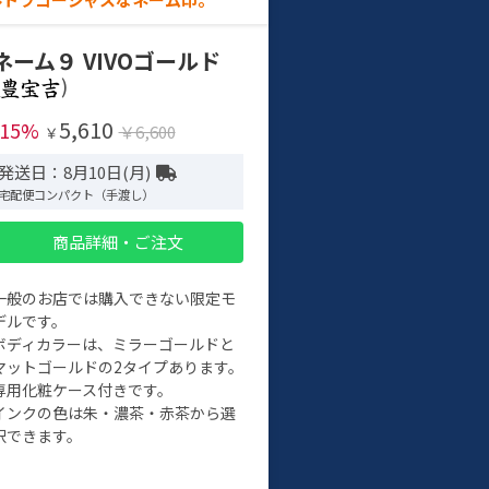
ネーム９ VIVOゴールド
)
5,610
-15%
￥6,600
￥
発送日：8月10日(月)
宅配便コンパクト（手渡し）
商品詳細・ご注文
一般のお店では購入できない限定モ
デルです。
ボディカラーは、ミラーゴールドと
マットゴールドの2タイプあります。
専用化粧ケース付きです。
インクの色は朱・濃茶・赤茶から選
択できます。