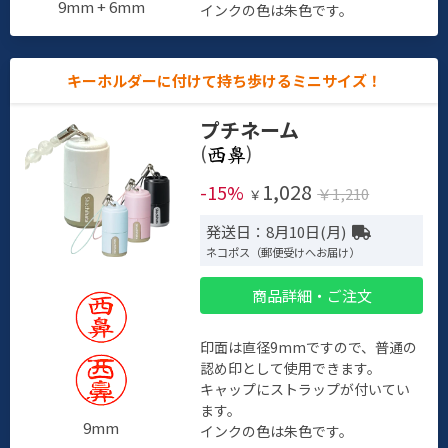
9mm + 6mm
インクの色は朱色です。
キーホルダーに付けて持ち歩けるミニサイズ！
プチネーム
(
)
1,028
-15%
￥1,210
￥
発送日：8月10日(月)
ネコポス（郵便受けへお届け）
商品詳細・ご注文
印面は直径9mmですので、普通の
認め印として使用できます。
キャップにストラップが付いてい
ます。
9mm
インクの色は朱色です。