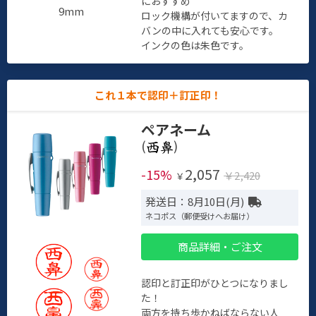
におすすめ
9mm
ロック機構が付いてますので、カ
バンの中に入れても安心です。
インクの色は朱色です。
これ１本で認印＋訂正印！
ペアネーム
(
)
2,057
-15%
￥2,420
￥
発送日：8月10日(月)
ネコポス（郵便受けへお届け）
商品詳細・ご注文
認印と訂正印がひとつになりまし
た！
両方を持ち歩かねばならない人