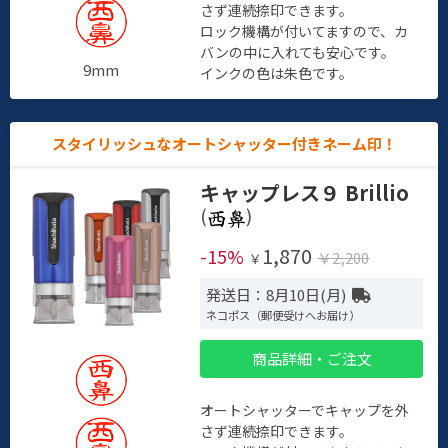
さず連続捺印できます。
ロック機構が付いてますので、カ
バンの中に入れても安心です。
9mm
インクの色は朱色です。
スタイリッシュなオートシャッター付きネーム印！
キャップレス９ Brillio
(
)
1,870
-15%
￥2,200
￥
発送日：8月10日(月)
ネコポス（郵便受けへお届け）
商品詳細・ご注文
オートシャッターでキャップを外
さず連続捺印できます。