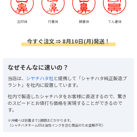
古印体
行書体
隷書体
てん書体
今すぐ注文 ⇒ 8月10日(月)発送！
なぜそんなに速いの？
当店は、
シヤチハタ社
と提携して「シャチハタ純正製造プ
ラント」を社内に設置しています。
社内で製造したシャチハタをお客様に直送するので、驚き
のスピードとお値打ち価格を実現することができるので
す。
※沖縄へは到着まで1週間ほどかかります。
（シャチハタネーム印は油性インクを含む商品のため空輸不可）