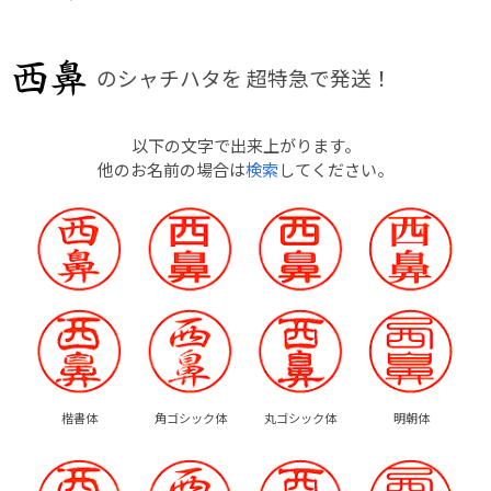
のシャチハタを
超特急で発送！
以下の文字で出来上がります。
他のお名前の場合は
検索
してください。
楷書体
角ゴシック体
丸ゴシック体
明朝体