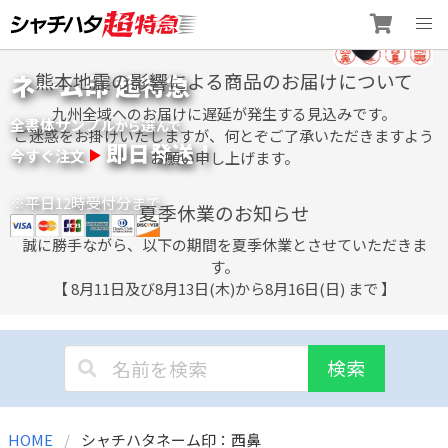
Skip
ネーム印 超特急
熊本地震の影響による商品のお届けについて
to
content
九州全域へのお届けに遅延が発生する見込みです。
全書体サンプル
選
から
んで
ご迷惑をお掛けいたしますが、何とぞご了承いただきますよう
即日発送！
今すぐ注文
お願い申し上げます。
※平日12時受付分まで
夏季休業のお知らせ
誠に勝手ながら、以下の期間を夏季休業とさせていただきま
す。
【 8月11日及び8月13日(木)から8月16日(日) まで 】
検索
HOME
シャチハタネーム印：西鼻