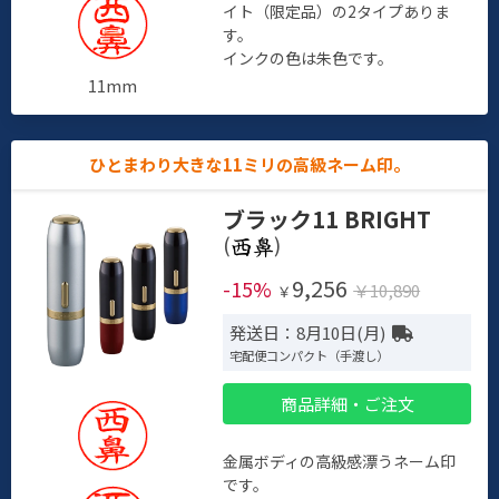
イト（限定品）の2タイプありま
す。
インクの色は朱色です。
11mm
ひとまわり大きな11ミリの高級ネーム印。
ブラック11 BRIGHT
(
)
9,256
-15%
￥10,890
￥
発送日：8月10日(月)
宅配便コンパクト（手渡し）
商品詳細・ご注文
金属ボディの高級感漂うネーム印
です。