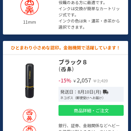
役職のある方に最適です。
インクは交換が簡単なカートリッ
ジ式です。
インクの色は朱・濃茶・赤茶から
11mm
選択できます。
ひとまわり小さめな認印。金融機関で活躍しています！
ブラック８
(
)
2,057
-15%
￥2,420
￥
発送日：8月10日(月)
ネコポス（郵便受けへお届け）
商品詳細・ご注文
銀行、証券、金融関係などヘビー