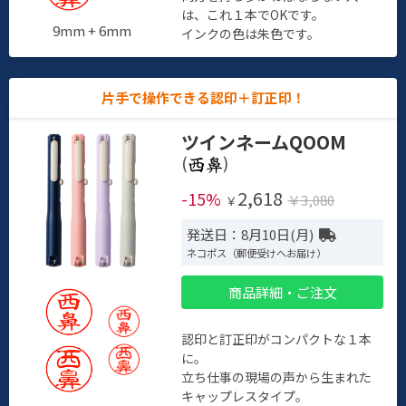
は、これ１本でOKです。
9mm + 6mm
インクの色は朱色です。
片手で操作できる認印＋訂正印！
ツインネームQOOM
(
)
2,618
-15%
￥3,080
￥
発送日：8月10日(月)
ネコポス（郵便受けへお届け）
商品詳細・ご注文
認印と訂正印がコンパクトな１本
に。
立ち仕事の現場の声から生まれた
キャップレスタイプ。