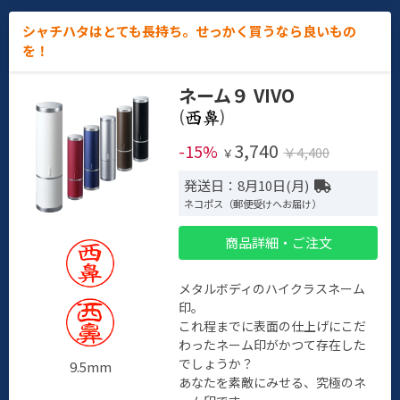
シャチハタはとても長持ち。せっかく買うなら良いもの
を！
ネーム９ VIVO
(
)
3,740
-15%
￥4,400
￥
発送日：8月10日(月)
ネコポス（郵便受けへお届け）
商品詳細・ご注文
メタルボディのハイクラスネーム
印。
これ程までに表面の仕上げにこだ
わったネーム印がかつて存在した
でしょうか？
9.5mm
あなたを素敵にみせる、究極のネ