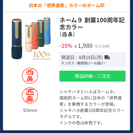
日本の「世界遺産」カラーのネーム印
ネーム９ 創業100周年記
念カラー
(
)
1,980
-25%
￥2,640
￥
発送日：8月10日(月)
ネコポス（郵便受けへお届け）
商品詳細・ご注文
シャチハタといえばネーム９。
国民的ネーム印に日本の「世界遺
産」を象徴するカラーが登場。
9.5mm
シャチハタ創業100周年記念カラー
モデルです。
インクの色は朱色です。