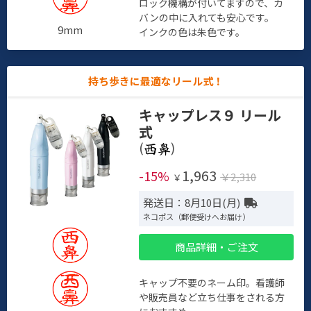
ロック機構が付いてますので、カ
バンの中に入れても安心です。
9mm
インクの色は朱色です。
持ち歩きに最適なリール式！
キャップレス９ リール
式
(
)
1,963
-15%
￥2,310
￥
発送日：8月10日(月)
ネコポス（郵便受けへお届け）
商品詳細・ご注文
キャップ不要のネーム印。看護師
や販売員など立ち仕事をされる方