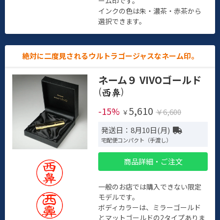
ーム印です。
インクの色は朱・濃茶・赤茶から
選択できます。
絶対に二度見されるウルトラゴージャスなネーム印。
ネーム９ VIVOゴールド
(
)
5,610
-15%
￥6,600
￥
発送日：8月10日(月)
宅配便コンパクト（手渡し）
商品詳細・ご注文
一般のお店では購入できない限定
モデルです。
ボディカラーは、ミラーゴールド
とマットゴールドの2タイプありま