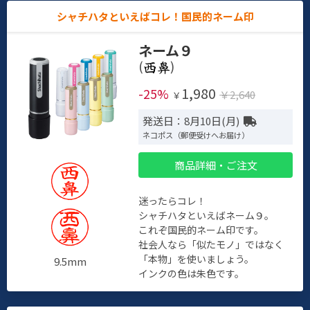
シャチハタといえばコレ！国民的ネーム印
ネーム９
(
)
1,980
-25%
￥2,640
￥
発送日：8月10日(月)
ネコポス（郵便受けへお届け）
商品詳細・ご注文
迷ったらコレ！
シャチハタといえばネーム９。
これぞ国民的ネーム印です。
社会人なら「似たモノ」ではなく
「本物」を使いましょう。
9.5mm
インクの色は朱色です。