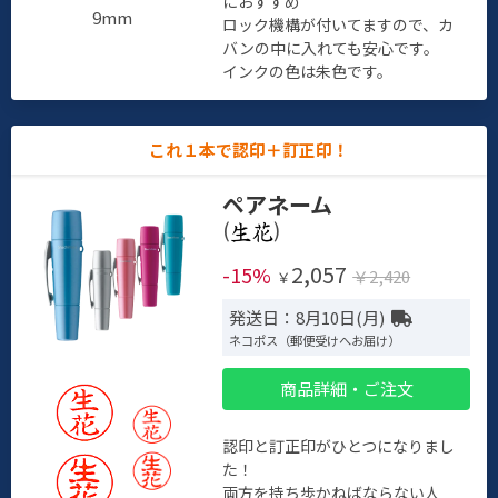
におすすめ
9mm
ロック機構が付いてますので、カ
バンの中に入れても安心です。
インクの色は朱色です。
これ１本で認印＋訂正印！
ペアネーム
(
)
2,057
-15%
￥2,420
￥
発送日：8月10日(月)
ネコポス（郵便受けへお届け）
商品詳細・ご注文
認印と訂正印がひとつになりまし
た！
両方を持ち歩かねばならない人