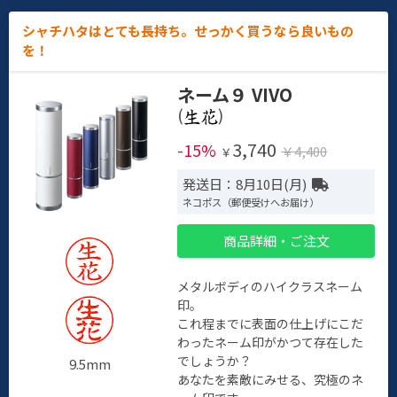
シャチハタはとても長持ち。せっかく買うなら良いもの
を！
ネーム９ VIVO
(
)
3,740
-15%
￥4,400
￥
発送日：8月10日(月)
ネコポス（郵便受けへお届け）
商品詳細・ご注文
メタルボディのハイクラスネーム
印。
これ程までに表面の仕上げにこだ
わったネーム印がかつて存在した
でしょうか？
9.5mm
あなたを素敵にみせる、究極のネ