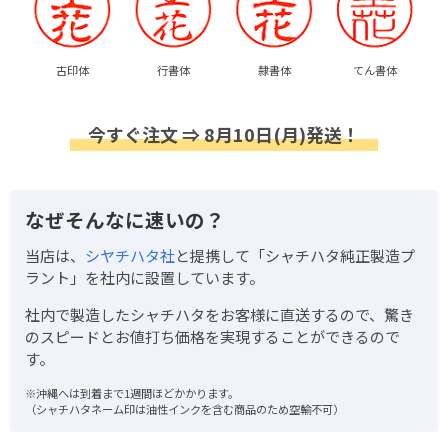
古印体
行書体
隷書体
てん書体
今すぐ注文 ⇒ 8月10日(月)発送！
なぜそんなに速いの？
当店は、
シヤチハタ社
と提携して「シャチハタ純正製造プ
ラント」を社内に設置しています。
社内で製造したシャチハタをお客様に直送するので、驚き
のスピードとお値打ち価格を実現することができるので
す。
※沖縄へは到着まで1週間ほどかかります。
（シャチハタネーム印は油性インクを含む商品のため空輸不可）