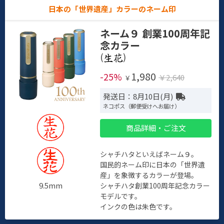
日本の「世界遺産」カラーのネーム印
ネーム９ 創業100周年記
念カラー
(
)
1,980
-25%
￥2,640
￥
発送日：8月10日(月)
ネコポス（郵便受けへお届け）
商品詳細・ご注文
シャチハタといえばネーム９。
国民的ネーム印に日本の「世界遺
産」を象徴するカラーが登場。
9.5mm
シャチハタ創業100周年記念カラー
モデルです。
インクの色は朱色です。