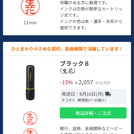
役職のある方に最適です。
インクは交換が簡単なカートリッ
ジ式です。
インクの色は朱・濃茶・赤茶から
11mm
選択できます。
ひとまわり小さめな認印。金融機関で活躍しています！
ブラック８
(
)
2,057
-15%
￥2,420
￥
発送日：8月10日(月)
ネコポス（郵便受けへお届け）
商品詳細・ご注文
銀行、証券、金融関係などヘビー