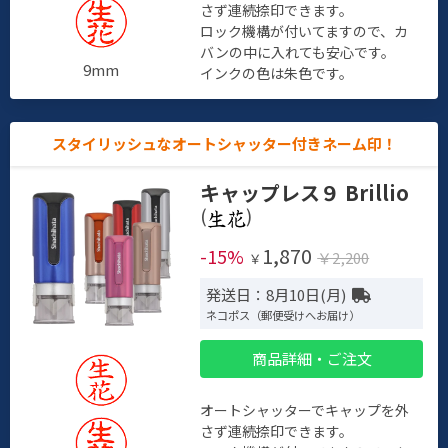
さず連続捺印できます。
ロック機構が付いてますので、カ
バンの中に入れても安心です。
9mm
インクの色は朱色です。
スタイリッシュなオートシャッター付きネーム印！
キャップレス９ Brillio
(
)
1,870
-15%
￥2,200
￥
発送日：8月10日(月)
ネコポス（郵便受けへお届け）
商品詳細・ご注文
オートシャッターでキャップを外
さず連続捺印できます。