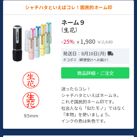
シャチハタといえばコレ！国民的ネーム印
ネーム９
(
)
1,980
-25%
￥2,640
￥
発送日：8月10日(月)
ネコポス（郵便受けへお届け）
商品詳細・ご注文
迷ったらコレ！
シャチハタといえばネーム９。
これぞ国民的ネーム印です。
社会人なら「似たモノ」ではなく
「本物」を使いましょう。
9.5mm
インクの色は朱色です。