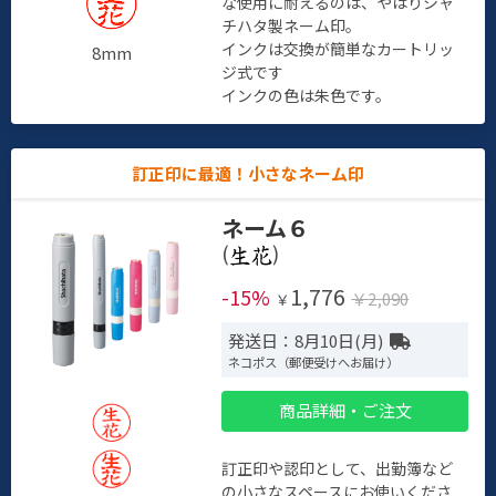
な使用に耐えるのは、やはりシャ
チハタ製ネーム印。
インクは交換が簡単なカートリッ
8mm
ジ式です
インクの色は朱色です。
訂正印に最適！小さなネーム印
ネーム６
(
)
1,776
-15%
￥2,090
￥
発送日：8月10日(月)
ネコポス（郵便受けへお届け）
商品詳細・ご注文
訂正印や認印として、出勤簿など
の小さなスペースにお使いくださ