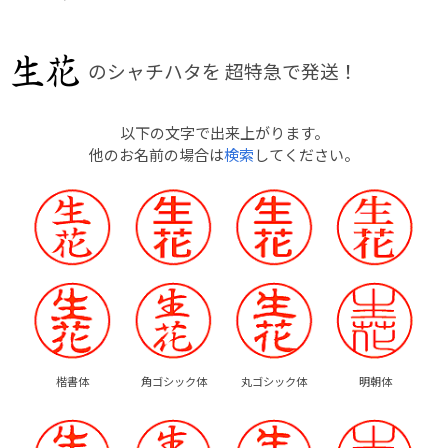
のシャチハタを
超特急で発送！
以下の文字で出来上がります。
他のお名前の場合は
検索
してください。
楷書体
角ゴシック体
丸ゴシック体
明朝体