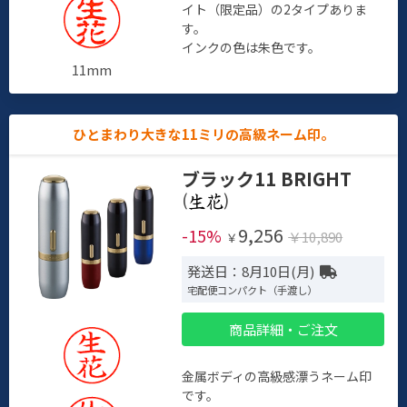
イト（限定品）の2タイプありま
す。
インクの色は朱色です。
11mm
ひとまわり大きな11ミリの高級ネーム印。
ブラック11 BRIGHT
(
)
9,256
-15%
￥10,890
￥
発送日：8月10日(月)
宅配便コンパクト（手渡し）
商品詳細・ご注文
金属ボディの高級感漂うネーム印
です。