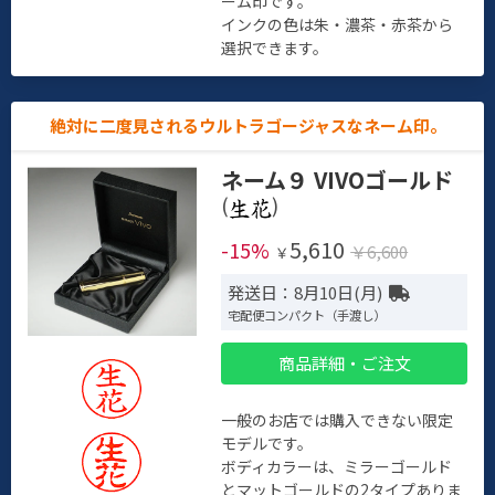
ーム印です。
インクの色は朱・濃茶・赤茶から
選択できます。
絶対に二度見されるウルトラゴージャスなネーム印。
ネーム９ VIVOゴールド
(
)
5,610
-15%
￥6,600
￥
発送日：8月10日(月)
宅配便コンパクト（手渡し）
商品詳細・ご注文
一般のお店では購入できない限定
モデルです。
ボディカラーは、ミラーゴールド
とマットゴールドの2タイプありま