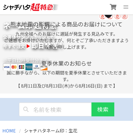
Skip
ネーム印 超特急
熊本地震の影響による商品のお届けについて
to
content
九州全域へのお届けに遅延が発生する見込みです。
全書体サンプル
選
から
んで
ご迷惑をお掛けいたしますが、何とぞご了承いただきますよう
即日発送！
今すぐ注文
お願い申し上げます。
※平日12時受付分まで
夏季休業のお知らせ
誠に勝手ながら、以下の期間を夏季休業とさせていただきま
す。
【 8月11日及び8月13日(木)から8月16日(日) まで 】
検索
HOME
シャチハタネーム印：生花