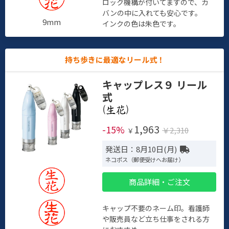
ロック機構が付いてますので、カ
バンの中に入れても安心です。
9mm
インクの色は朱色です。
持ち歩きに最適なリール式！
キャップレス９ リール
式
(
)
1,963
-15%
￥2,310
￥
発送日：8月10日(月)
ネコポス（郵便受けへお届け）
商品詳細・ご注文
キャップ不要のネーム印。看護師
や販売員など立ち仕事をされる方