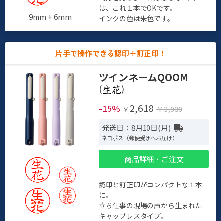
は、これ１本でOKです。
9mm + 6mm
インクの色は朱色です。
片手で操作できる認印＋訂正印！
ツインネームQOOM
(
)
2,618
-15%
￥3,080
￥
発送日：8月10日(月)
ネコポス（郵便受けへお届け）
商品詳細・ご注文
認印と訂正印がコンパクトな１本
に。
立ち仕事の現場の声から生まれた
キャップレスタイプ。