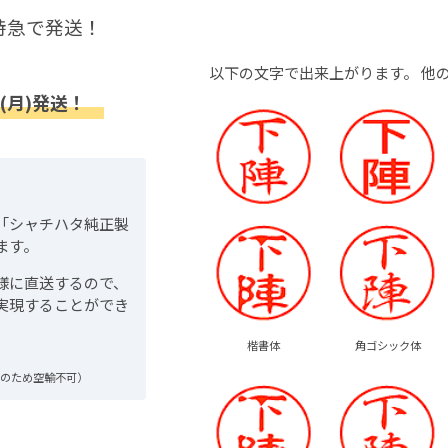
特急で発送！
以下の文字で出来上がります。
他
(月)発送！
「シャチハタ純正製
ます。
様に直送するので、
実現することができ
楷書体
角ゴシック体
品のため空輸不可）