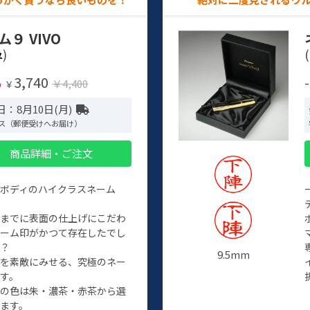
ム９ VIVO
)
(
3,740
%
￥4,400
￥
：8月10日(月)
ス（郵便受けへお届け）
商品詳細・ご注文
ルボディのハイクラスネーム
程までに表面の仕上げにこだわ
ネーム印がかつて存在したでし
か？
9.5mm
たを素敵にみせる、究極のネー
す。
クの色は朱・濃茶・赤茶から選
ます。