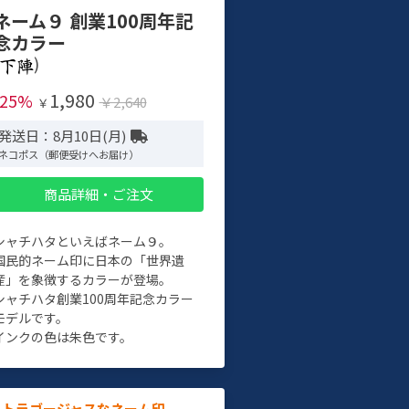
ネーム９ 創業100周年記
念カラー
)
1,980
-25%
￥2,640
￥
発送日：8月10日(月)
ネコポス（郵便受けへお届け）
商品詳細・ご注文
シャチハタといえばネーム９。
国民的ネーム印に日本の「世界遺
産」を象徴するカラーが登場。
シャチハタ創業100周年記念カラー
モデルです。
インクの色は朱色です。
ルトラゴージャスなネーム印。