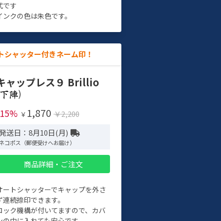
式です
インクの色は朱色です。
トシャッター付きネーム印！
キャップレス９ Brillio
)
1,870
-15%
￥2,200
￥
発送日：8月10日(月)
ネコポス（郵便受けへお届け）
商品詳細・ご注文
オートシャッターでキャップを外さ
ず連続捺印できます。
ロック機構が付いてますので、カバ
ンの中に入れても安心です。