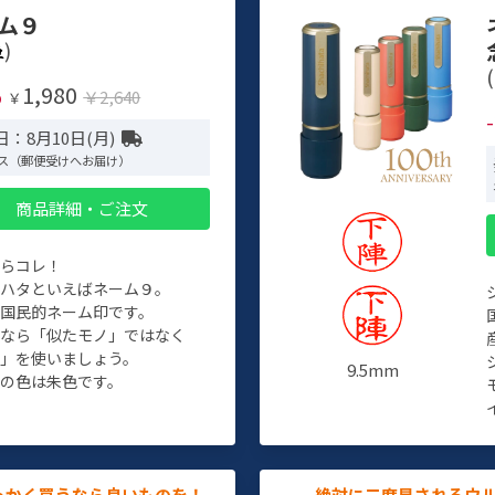
ム９
)
(
1,980
%
￥2,640
￥
：8月10日(月)
ス（郵便受けへお届け）
商品詳細・ご注文
たらコレ！
チハタといえばネーム９。
ぞ国民的ネーム印です。
人なら「似たモノ」ではなく
物」を使いましょう。
9.5mm
の色は朱色です。
っかく買うなら良いものを！
絶対に二度見されるウ