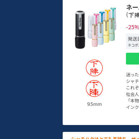
ネー
(
-25
発送日
ネコポ
迷っ
シャ
これ
社会
「本
9.5mm
インク
シャチハタはとても長持ち。せ