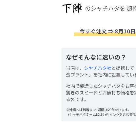
のシャチハタを
超
今すぐ注文 ⇒ 8月10日
なぜそんなに速いの？
当店は、
シヤチハタ社
と提携して
造プラント」を社内に設置してい
社内で製造したシャチハタをお客
驚きのスピードとお値打ち価格を
るのです。
※沖縄へは到着まで1週間ほどかかります。
（シャチハタネーム印は油性インクを含む商