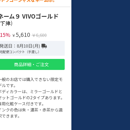
ネーム９ VIVOゴールド
)
5,610
-15%
￥6,600
￥
発送日：8月10日(月)
宅配便コンパクト（手渡し）
商品詳細・ご注文
一般のお店では購入できない限定モ
デルです。
ボディカラーは、ミラーゴールドと
マットゴールドの2タイプあります。
専用化粧ケース付きです。
インクの色は朱・濃茶・赤茶から選
択できます。