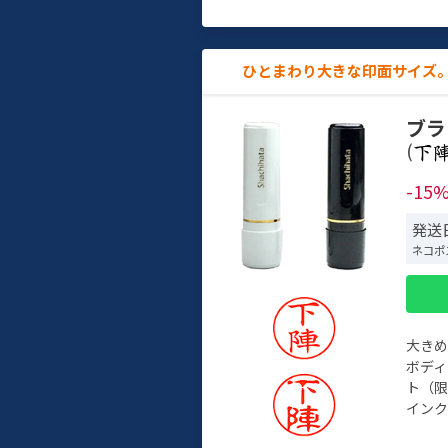
ひとまわり大きな印面サイズ。
ブラ
(
-15
発送日
ネコポ
大き
ボデ
ト（限
インク