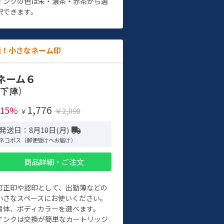
インクの色は朱・濃茶・赤茶から選
択できます。
適！小さなネーム印
ネーム６
)
1,776
-15%
￥2,090
￥
発送日：8月10日(月)
ネコポス（郵便受けへお届け）
商品詳細・ご注文
訂正印や認印として、出勤簿などの
小さなスペースにお使いください。
書体、ボディカラーを選べます。
インクは交換が簡単なカートリッジ