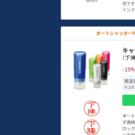
式で
インク
オートシャッター
キャ
(
-15
発送日
ネコポ
オー
ず連続
ロック
ンの中