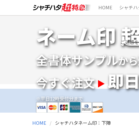
HOME
シャチハ
Skip
ネーム印 
to
content
ご迷惑を
全書体サンプル
から
即
今すぐ注文
※平日12時受付分まで
HOME
シャチハタネーム印：下陣