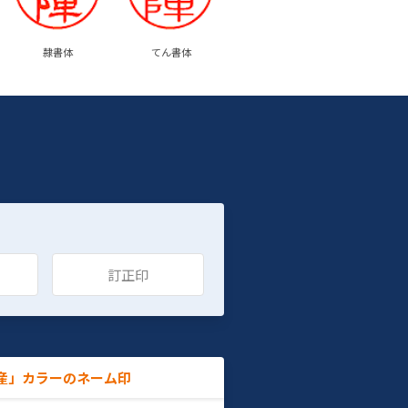
隷書体
てん書体
訂正印
産」カラーのネーム印