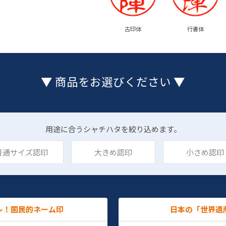
古印体
行書体
▼ 商品をお選びください ▼
用途に合うシャチハタを絞り込めます。
普通サイズ認印
大きめ認印
小さめ認印
レ！国民的ネーム印
日本の「世界遺