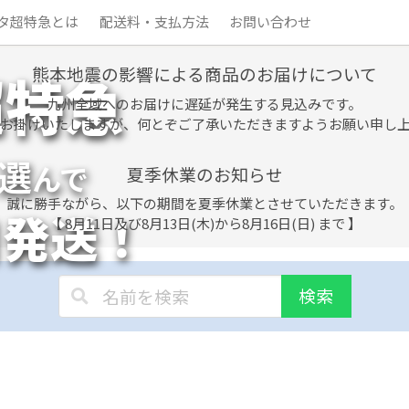
タ超特急とは
配送料・支払方法
お問い合わせ
熊本地震の影響による商品のお届けについて
超特急
九州全域へのお届けに遅延が発生する見込みです。
お掛けいたしますが、何とぞご了承いただきますようお願い申し
選
んで
夏季休業のお知らせ
誠に勝手ながら、以下の期間を夏季休業とさせていただきます。
日発送！
【 8月11日及び8月13日(木)から8月16日(日) まで 】
検索