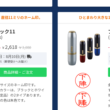
直径11ミリのネーム印。
ひとまわり大きな
ック11
)
(
2,618
%
￥3,080
￥
：8月10日(月)
ス（郵便受けへお届け）
商品詳細・ご注文
めサイズのネーム印です。
ィカラーは、ブラックとホワイ
定品）の2タイプあります。
の色は朱色です。