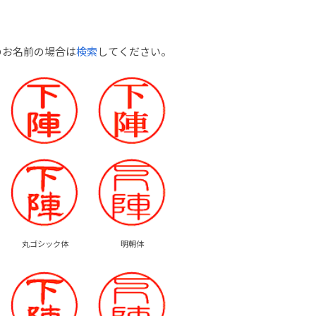
のお名前の場合は
検索
してください。
丸ゴシック体
明朝体