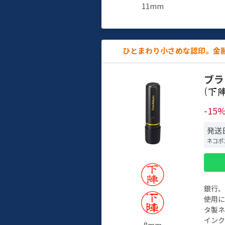
11mm
ひとまわり小さめな認印。金
ブラ
(
-15
発送日
ネコポ
銀行
使用
タ製
イン
8mm