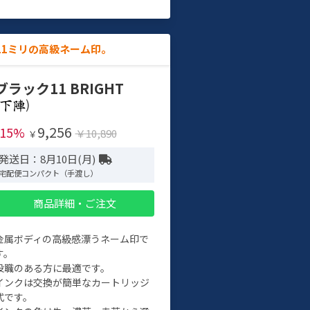
11ミリの高級ネーム印。
ブラック11 BRIGHT
)
9,256
-15%
￥10,890
￥
発送日：8月10日(月)
宅配便コンパクト（手渡し）
商品詳細・ご注文
金属ボディの高級感漂うネーム印で
す。
役職のある方に最適です。
インクは交換が簡単なカートリッジ
式です。