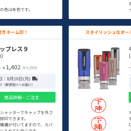
す
の色は朱色です。
付きネーム印！
スタイリッシュなオー
ップレス９
)
(
1,402
%
￥1,650
￥
：8月10日(月)
ス（郵便受けへお届け）
商品詳細・ご注文
トシャッターでキャップを外さ
捺印できます。
機構が付いてますので、カバ
に入れても安心です。