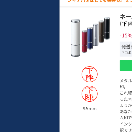
ネー
(
-15
発送日
ネコポ
メタ
印。
これ
った
ょう
9.5mm
あな
ム印で
イン
択でき