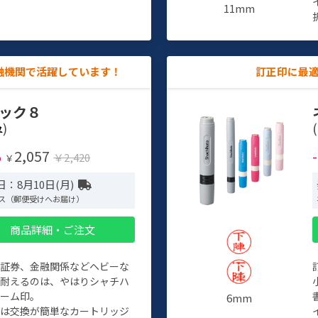
11mm
融機関で活躍しています！
訂正印に最
ック８
)
(
2,057
%
￥2,420
￥
：8月10日(月)
ス（郵便受けへお届け）
商品詳細・ご注文
、証券、金融関係などヘビーな
に耐えるのは、やはりシャチハ
ネーム印。
6mm
クは交換が簡単なカートリッジ