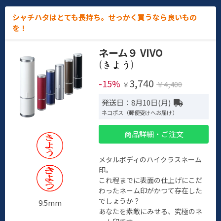
シャチハタはとても長持ち。せっかく買うなら良いもの
を！
ネーム９ VIVO
(
)
3,740
-15%
￥4,400
￥
発送日：8月10日(月)
ネコポス（郵便受けへお届け）
商品詳細・ご注文
メタルボディのハイクラスネーム
印。
これ程までに表面の仕上げにこだ
わったネーム印がかつて存在した
でしょうか？
9.5mm
あなたを素敵にみせる、究極のネ