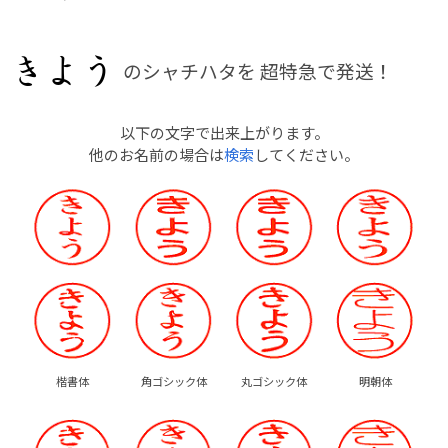
のシャチハタを
超特急で発送！
以下の文字で出来上がります。
他のお名前の場合は
検索
してください。
楷書体
角ゴシック体
丸ゴシック体
明朝体