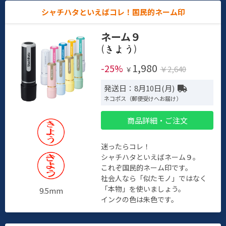
シャチハタといえばコレ！国民的ネーム印
ネーム９
(
)
1,980
-25%
￥2,640
￥
発送日：8月10日(月)
ネコポス（郵便受けへお届け）
商品詳細・ご注文
迷ったらコレ！
シャチハタといえばネーム９。
これぞ国民的ネーム印です。
社会人なら「似たモノ」ではなく
「本物」を使いましょう。
9.5mm
インクの色は朱色です。