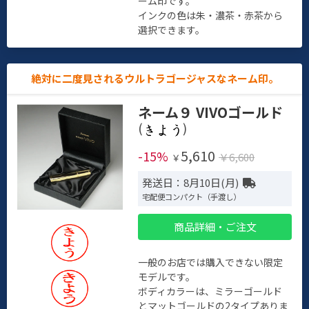
ーム印です。
インクの色は朱・濃茶・赤茶から
選択できます。
絶対に二度見されるウルトラゴージャスなネーム印。
ネーム９ VIVOゴールド
(
)
5,610
-15%
￥6,600
￥
発送日：8月10日(月)
宅配便コンパクト（手渡し）
商品詳細・ご注文
一般のお店では購入できない限定
モデルです。
ボディカラーは、ミラーゴールド
とマットゴールドの2タイプありま