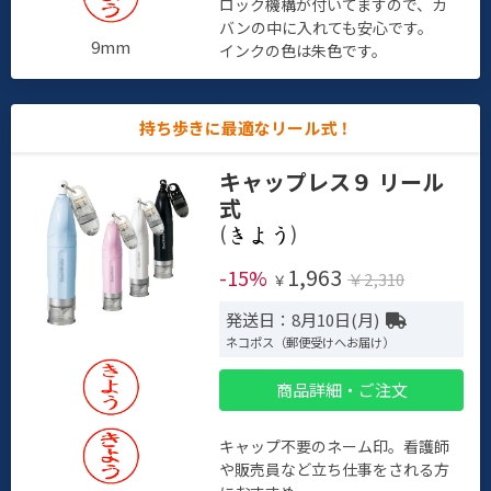
ロック機構が付いてますので、カ
バンの中に入れても安心です。
9mm
インクの色は朱色です。
持ち歩きに最適なリール式！
キャップレス９ リール
式
(
)
1,963
-15%
￥2,310
￥
発送日：8月10日(月)
ネコポス（郵便受けへお届け）
商品詳細・ご注文
キャップ不要のネーム印。看護師
や販売員など立ち仕事をされる方