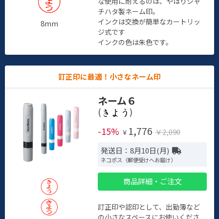
な使用に耐えるのは、やはりシャ
チハタ製ネーム印。
インクは交換が簡単なカートリッ
8mm
ジ式です
インクの色は朱色です。
訂正印に最適！小さなネーム印
ネーム６
(
)
1,776
-15%
￥2,090
￥
発送日：8月10日(月)
ネコポス（郵便受けへお届け）
商品詳細・ご注文
訂正印や認印として、出勤簿など
の小さなスペースにお使いくださ