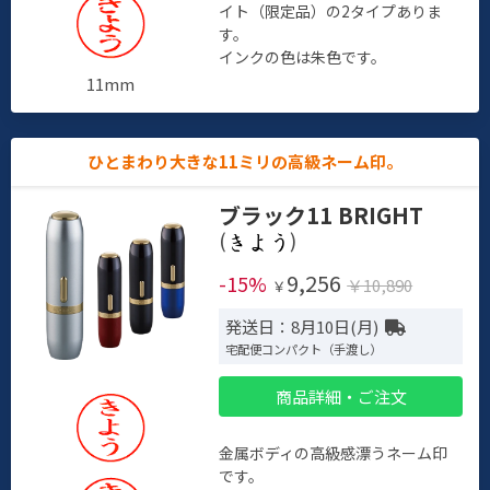
イト（限定品）の2タイプありま
す。
インクの色は朱色です。
11mm
ひとまわり大きな11ミリの高級ネーム印。
ブラック11 BRIGHT
(
)
9,256
-15%
￥10,890
￥
発送日：8月10日(月)
宅配便コンパクト（手渡し）
商品詳細・ご注文
金属ボディの高級感漂うネーム印
です。