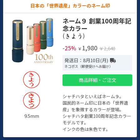
日本の「世界遺産」カラーのネーム印
ネーム９ 創業100周年記
念カラー
(
)
1,980
-25%
￥2,640
￥
発送日：8月10日(月)
ネコポス（郵便受けへお届け）
商品詳細・ご注文
シャチハタといえばネーム９。
国民的ネーム印に日本の「世界遺
産」を象徴するカラーが登場。
9.5mm
シャチハタ創業100周年記念カラー
モデルです。
インクの色は朱色です。