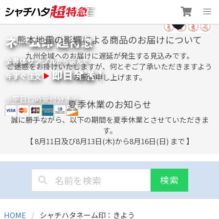
Skip
ネーム印 超特急
熊本地震の影響による商品のお届けについて
to
content
九州全域へのお届けに遅延が発生する見込みです。
全書体サンプル
選
から
んで
ご迷惑をお掛けいたしますが、何とぞご了承いただきますよう
即日発送！
今すぐ注文
お願い申し上げます。
※平日12時受付分まで
夏季休業のお知らせ
誠に勝手ながら、以下の期間を夏季休業とさせていただきま
す。
【 8月11日及び8月13日(木)から8月16日(日) まで 】
検索
HOME
シャチハタネーム印：きよう