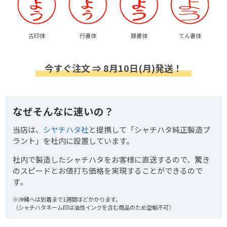
古印体
行書体
隷書体
てん書体
今すぐ注文 ⇒ 8月10日(月)発送！
なぜそんなに速いの？
当店は、
シヤチハタ社
と提携して「シャチハタ純正製造プ
ラント」を社内に設置しています。
社内で製造したシャチハタをお客様に直送するので、驚き
のスピードとお値打ち価格を実現することができるので
す。
※沖縄へは到着まで1週間ほどかかります。
（シャチハタネーム印は油性インクを含む商品のため空輸不可）