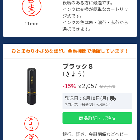
役職のある方に最適です。
インクは交換が簡単なカートリッ
ジ式です。
インクの色は朱・濃茶・赤茶から
11mm
選択できます。
ひとまわり小さめな認印。金融機関で活躍しています！
ブラック８
(
)
2,057
-15%
￥2,420
￥
発送日：8月10日(月)
ネコポス（郵便受けへお届け）
商品詳細・ご注文
銀行、証券、金融関係などヘビー