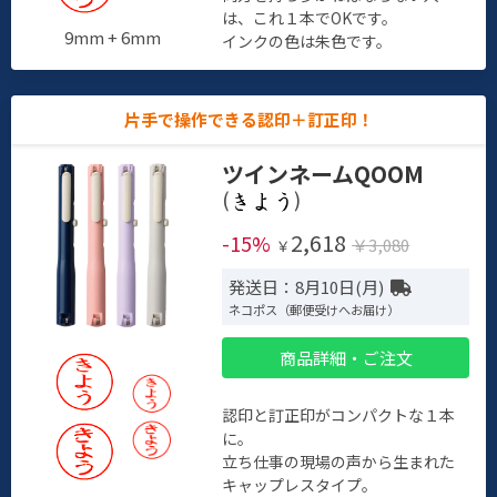
は、これ１本でOKです。
9mm + 6mm
インクの色は朱色です。
片手で操作できる認印＋訂正印！
ツインネームQOOM
(
)
2,618
-15%
￥3,080
￥
発送日：8月10日(月)
ネコポス（郵便受けへお届け）
商品詳細・ご注文
認印と訂正印がコンパクトな１本
に。
立ち仕事の現場の声から生まれた
キャップレスタイプ。