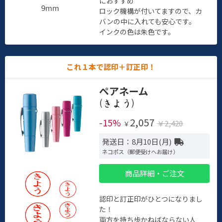
におすすめ
9mm
ロック機構が付いてますので、カ
バンの中に入れても安心です。
インクの色は朱色です。
これ１本で認印＋訂正印！
ペアネーム
(
)
2,057
-15%
￥2,420
￥
発送日：8月10日(月)
ネコポス（郵便受けへお届け）
商品詳細・ご注文
認印と訂正印がひとつになりまし
た！
両方を持ち歩かねばならない人