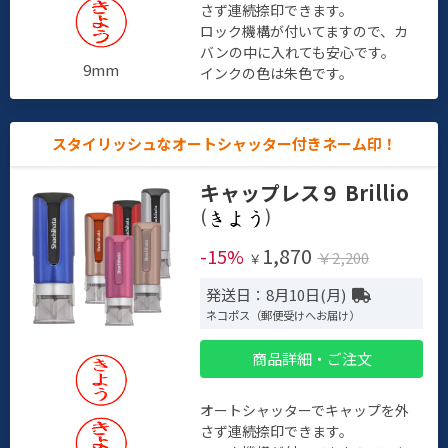
さず連続捺印できます。
ロック機構が付いてますので、カ
バンの中に入れても安心です。
9mm
インクの色は朱色です。
スタイリッシュなオートシャッター付きネーム印！
キャップレス９ Brillio
(
)
1,870
-15%
￥2,200
￥
発送日：8月10日(月)
ネコポス（郵便受けへお届け）
商品詳細・ご注文
オートシャッターでキャップを外
さず連続捺印できます。