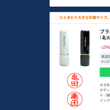
ひとまわり大きな印面サイズ。
ブラ
(
-15
発送
ネコポ
大き
ボデ
ト（限
インク