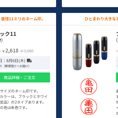
直径11ミリのネーム印。
ひとまわり大きな
ック11
)
(
2,618
%
￥3,080
￥
日：8月6日(木)
ス（郵便受けへお届け）
商品詳細・ご注文
めサイズのネーム印です。
ィカラーは、ブラックとホワイ
定品）の2タイプあります。
の色は朱色です。