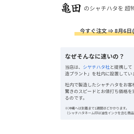
のシャチハタを
超
今すぐ注文 ⇒ 8月6日
なぜそんなに速いの？
当店は、
シヤチハタ社
と提携して
造プラント」を社内に設置してい
社内で製造したシャチハタをお客
驚きのスピードとお値打ち価格を
るのです。
※沖縄へは到着まで1週間ほどかかります。
（シャチハタネーム印は油性インクを含む商