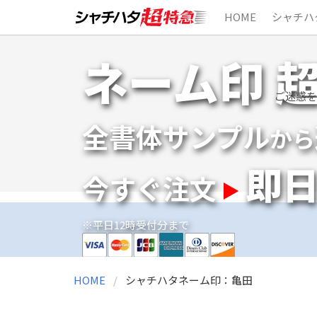
HOME
シャチハ
Skip
ネーム印 
to
content
ご迷惑を
全書体サンプル
から
即
今すぐ注文
※平日12時受付分まで
HOME
シャチハタネーム印：亀田