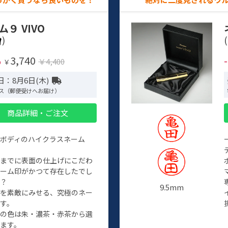
ム９ VIVO
)
(
3,740
%
￥4,400
￥
日：8月6日(木)
ス（郵便受けへお届け）
商品詳細・ご注文
ルボディのハイクラスネーム
程までに表面の仕上げにこだわ
ネーム印がかつて存在したでし
か？
9.5mm
たを素敵にみせる、究極のネー
す。
クの色は朱・濃茶・赤茶から選
ます。