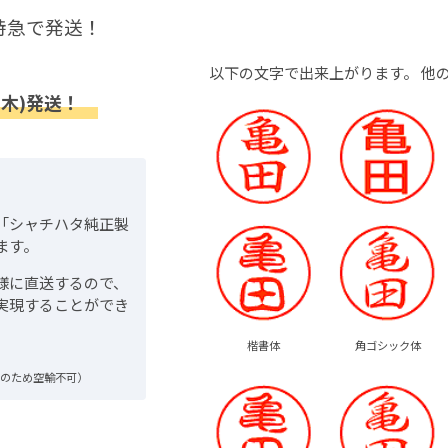
特急で発送！
以下の文字で出来上がります。
他
(木)発送！
「シャチハタ純正製
ます。
様に直送するので、
実現することができ
楷書体
角ゴシック体
品のため空輸不可）