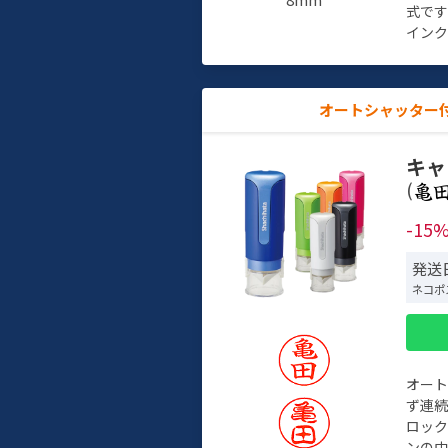
式で
インク
オートシャッター
キャ
(
-15
発送
ネコポ
オー
ず連続
ロック
ンの中