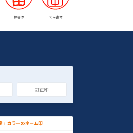
隷書体
てん書体
訂正印
産」カラーのネーム印