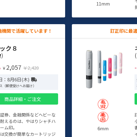
11mm
融機関で活躍しています！
訂正印に最
ック８
)
(
2,057
%
￥2,420
￥
日：8月6日(木)
ス（郵便受けへお届け）
商品詳細・ご注文
、証券、金融関係などヘビーな
に耐えるのは、やはりシャチハ
ネーム印。
6mm
クは交換が簡単なカートリッジ