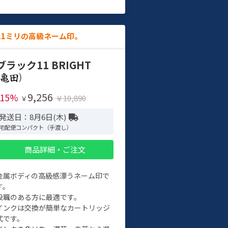
11ミリの高級ネーム印。
ブラック11 BRIGHT
)
9,256
-15%
￥10,890
￥
発送日：8月6日(木)
宅配便コンパクト（手渡し）
商品詳細・ご注文
金属ボディの高級感漂うネーム印で
す。
役職のある方に最適です。
インクは交換が簡単なカートリッジ
式です。