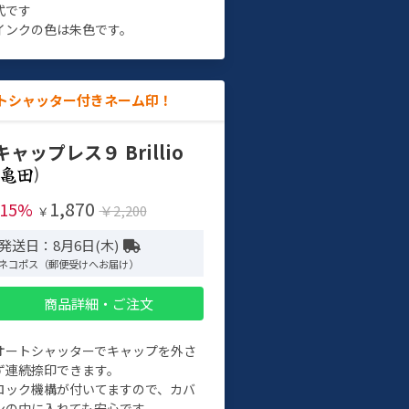
式です
インクの色は朱色です。
トシャッター付きネーム印！
キャップレス９ Brillio
)
1,870
-15%
￥2,200
￥
発送日：8月6日(木)
ネコポス（郵便受けへお届け）
商品詳細・ご注文
オートシャッターでキャップを外さ
ず連続捺印できます。
ロック機構が付いてますので、カバ
ンの中に入れても安心です。