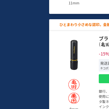
11mm
ひとまわり小さめな認印。金
ブラ
(
-15
発送
ネコポ
銀行
使用
タ製
イン
8mm