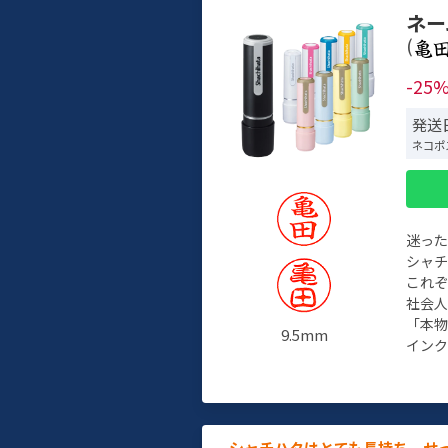
ネー
(
-25
発送
ネコポ
迷っ
シャ
これ
社会
「本
9.5mm
インク
シャチハタはとても長持ち。せ