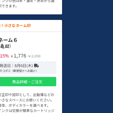
インクの色は朱・濃茶・赤茶から選
択できます。
適！小さなネーム印
ネーム６
)
1,776
-15%
￥2,090
￥
発送日：8月6日(木)
ネコポス（郵便受けへお届け）
商品詳細・ご注文
訂正印や認印として、出勤簿などの
小さなスペースにお使いください。
書体、ボディカラーを選べます。
インクは交換が簡単なカートリッジ