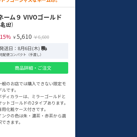
ネーム９ VIVOゴールド
)
5,610
-15%
￥6,600
￥
発送日：8月6日(木)
宅配便コンパクト（手渡し）
商品詳細・ご注文
一般のお店では購入できない限定モ
デルです。
ボディカラーは、ミラーゴールドと
マットゴールドの2タイプあります。
専用化粧ケース付きです。
インクの色は朱・濃茶・赤茶から選
択できます。