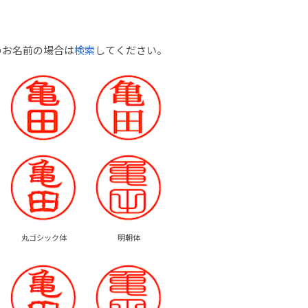
のお名前の場合は
検索
してください。
丸ゴシック体
明朝体