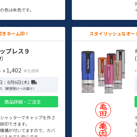
す
の色は朱色です。
付きネーム印！
スタイリッシュなオー
ップレス９
)
(
1,402
%
￥1,650
￥
日：8月6日(木)
ス（郵便受けへお届け）
商品詳細・ご注文
トシャッターでキャップを外さ
捺印できます。
機構が付いてますので、カバ
に入れても安心です。