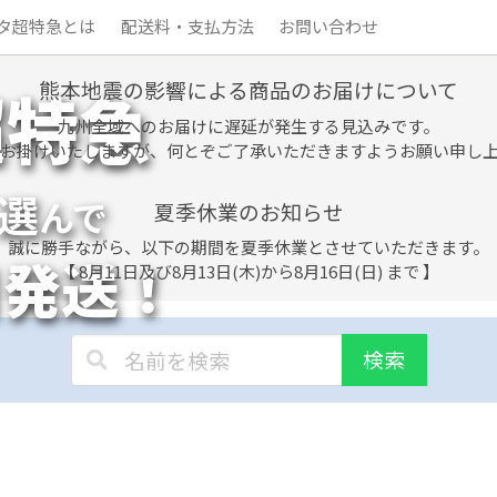
タ超特急とは
配送料・支払方法
お問い合わせ
熊本地震の影響による商品のお届けについて
超特急
九州全域へのお届けに遅延が発生する見込みです。
お掛けいたしますが、何とぞご了承いただきますようお願い申し
選
んで
夏季休業のお知らせ
誠に勝手ながら、以下の期間を夏季休業とさせていただきます。
日発送！
【 8月11日及び8月13日(木)から8月16日(日) まで 】
検索