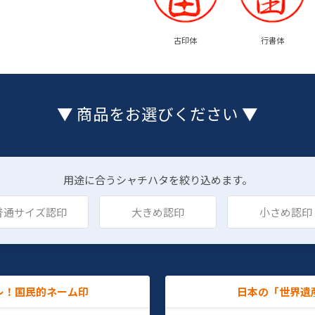
古印体
行書体
▼ 商品をお選びください ▼
用途に合うシャチハタを絞り込めます。
普通サイズ認印
大きめ認印
小さめ認印
レ！国民的ネーム印
日本の「世界遺