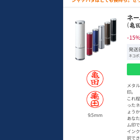
ネー
(
-15
発送
ネコポ
メタ
印。
これ
った
ょう
9.5mm
あな
ム印で
イン
択でき