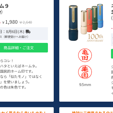
ム９
)
(
1,980
%
￥2,640
￥
日：8月6日(木)
ス（郵便受けへお届け）
商品詳細・ご注文
たらコレ！
チハタといえばネーム９。
ぞ国民的ネーム印です。
人なら「似たモノ」ではなく
物」を使いましょう。
9.5mm
の色は朱色です。
っかく買うなら良いものを！
絶対に二度見されるウ