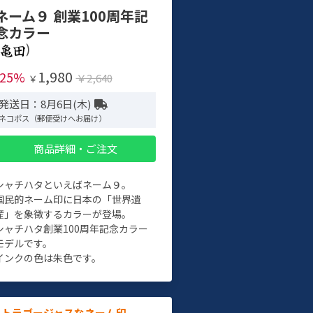
ネーム９ 創業100周年記
念カラー
)
1,980
-25%
￥2,640
￥
発送日：8月6日(木)
ネコポス（郵便受けへお届け）
商品詳細・ご注文
シャチハタといえばネーム９。
国民的ネーム印に日本の「世界遺
産」を象徴するカラーが登場。
シャチハタ創業100周年記念カラー
モデルです。
インクの色は朱色です。
ルトラゴージャスなネーム印。