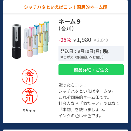
シャチハタといえばコレ！国民的ネーム印
ネーム９
(
)
1,980
-25%
￥2,640
￥
発送日：8月10日(月)
ネコポス（郵便受けへお届け）
商品詳細・ご注文
迷ったらコレ！
シャチハタといえばネーム９。
これぞ国民的ネーム印です。
社会人なら「似たモノ」ではなく
「本物」を使いましょう。
9.5mm
インクの色は朱色です。