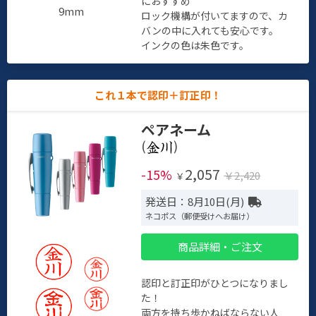
におすすめ
9mm
ロック機構が付いてますので、カ
バンの中に入れても安心です。
インクの色は朱色です。
これ１本で認印＋訂正印！
ペアネーム
(
)
2,057
-15%
￥2,420
￥
発送日：8月10日(月)
ネコポス（郵便受けへお届け）
商品詳細・ご注文
認印と訂正印がひとつになりまし
た！
両方を持ち歩かねばならない人