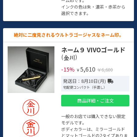
ーム印です。
インクの色は朱・濃茶・赤茶から
選択できます。
絶対に二度見されるウルトラゴージャスなネーム印。
ネーム９ VIVOゴールド
(
)
5,610
-15%
￥6,600
￥
発送日：8月10日(月)
宅配便コンパクト（手渡し）
商品詳細・ご注文
一般のお店では購入できない限定
モデルです。
ボディカラーは、ミラーゴールド
とマットゴールドの2タイプありま