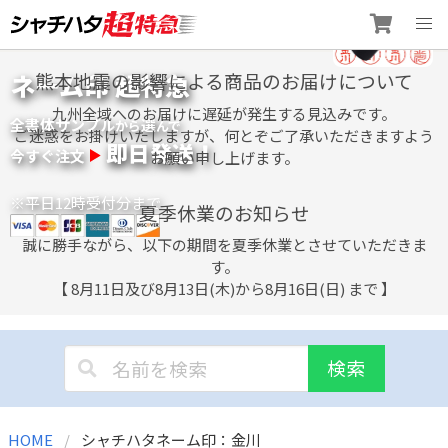
Skip
ネーム印 超特急
熊本地震の影響による商品のお届けについて
to
content
九州全域へのお届けに遅延が発生する見込みです。
全書体サンプル
選
から
んで
ご迷惑をお掛けいたしますが、何とぞご了承いただきますよう
即日発送！
今すぐ注文
お願い申し上げます。
※平日12時受付分まで
夏季休業のお知らせ
誠に勝手ながら、以下の期間を夏季休業とさせていただきま
す。
【 8月11日及び8月13日(木)から8月16日(日) まで 】
検索
HOME
シャチハタネーム印：金川