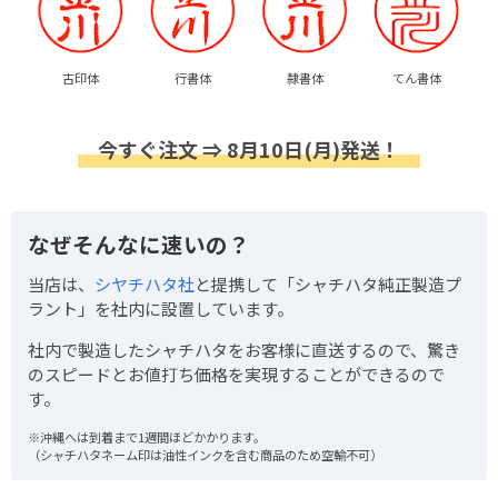
古印体
行書体
隷書体
てん書体
今すぐ注文 ⇒ 8月10日(月)発送！
なぜそんなに速いの？
当店は、
シヤチハタ社
と提携して「シャチハタ純正製造プ
ラント」を社内に設置しています。
社内で製造したシャチハタをお客様に直送するので、驚き
のスピードとお値打ち価格を実現することができるので
す。
※沖縄へは到着まで1週間ほどかかります。
（シャチハタネーム印は油性インクを含む商品のため空輸不可）