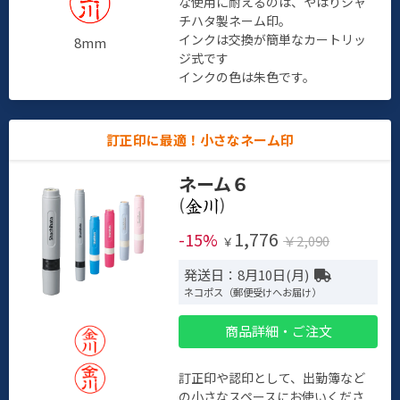
な使用に耐えるのは、やはりシャ
チハタ製ネーム印。
インクは交換が簡単なカートリッ
8mm
ジ式です
インクの色は朱色です。
訂正印に最適！小さなネーム印
ネーム６
(
)
1,776
-15%
￥2,090
￥
発送日：8月10日(月)
ネコポス（郵便受けへお届け）
商品詳細・ご注文
訂正印や認印として、出勤簿など
の小さなスペースにお使いくださ