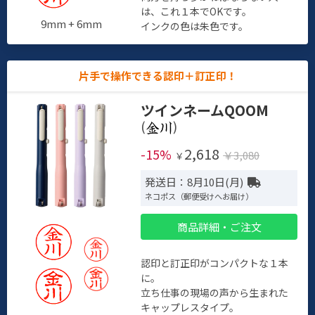
は、これ１本でOKです。
9mm + 6mm
インクの色は朱色です。
片手で操作できる認印＋訂正印！
ツインネームQOOM
(
)
2,618
-15%
￥3,080
￥
発送日：8月10日(月)
ネコポス（郵便受けへお届け）
商品詳細・ご注文
認印と訂正印がコンパクトな１本
に。
立ち仕事の現場の声から生まれた
キャップレスタイプ。