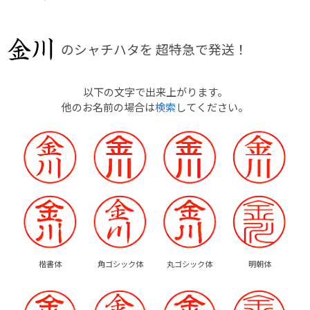
のシャチハタを
超特急で発送！
以下の文字で出来上がります。
他のお名前の場合は
検索
してください。
楷書体
角ゴシック体
丸ゴシック体
明朝体