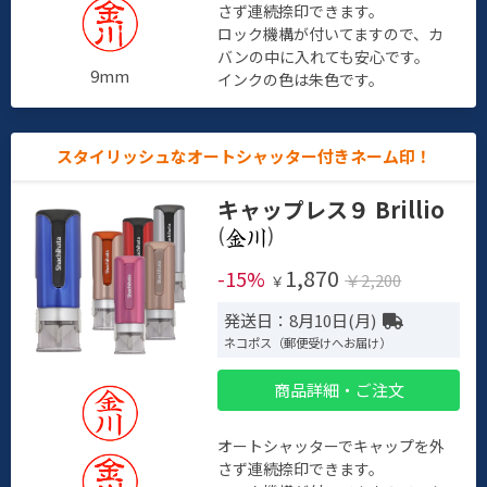
さず連続捺印できます。
ロック機構が付いてますので、カ
バンの中に入れても安心です。
9mm
インクの色は朱色です。
スタイリッシュなオートシャッター付きネーム印！
キャップレス９ Brillio
(
)
1,870
-15%
￥2,200
￥
発送日：8月10日(月)
ネコポス（郵便受けへお届け）
商品詳細・ご注文
オートシャッターでキャップを外
さず連続捺印できます。