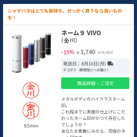
シャチハタはとても長持ち。せっかく買うなら良いもの
を！
ネーム９ VIVO
(
)
3,740
-15%
￥4,400
￥
発送日：8月10日(月)
ネコポス（郵便受けへお届け）
商品詳細・ご注文
メタルボディのハイクラスネーム
印。
これ程までに表面の仕上げにこだ
わったネーム印がかつて存在した
でしょうか？
9.5mm
あなたを素敵にみせる、究極のネ