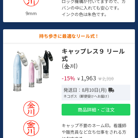
ロック機構が付いてますので、カ
バンの中に入れても安心です。
9mm
インクの色は朱色です。
持ち歩きに最適なリール式！
キャップレス９ リール
式
(
)
1,963
-15%
￥2,310
￥
発送日：8月10日(月)
ネコポス（郵便受けへお届け）
商品詳細・ご注文
キャップ不要のネーム印。看護師
や販売員など立ち仕事をされる方