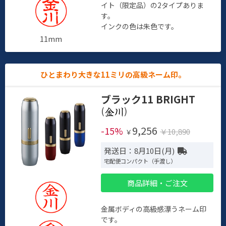
イト（限定品）の2タイプありま
す。
インクの色は朱色です。
11mm
ひとまわり大きな11ミリの高級ネーム印。
ブラック11 BRIGHT
(
)
9,256
-15%
￥10,890
￥
発送日：8月10日(月)
宅配便コンパクト（手渡し）
商品詳細・ご注文
金属ボディの高級感漂うネーム印
です。