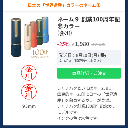
日本の「世界遺産」カラーのネーム印
ネーム９ 創業100周年記
念カラー
(
)
1,980
-25%
￥2,640
￥
発送日：8月10日(月)
ネコポス（郵便受けへお届け）
商品詳細・ご注文
シャチハタといえばネーム９。
国民的ネーム印に日本の「世界遺
産」を象徴するカラーが登場。
9.5mm
シャチハタ創業100周年記念カラー
モデルです。
インクの色は朱色です。