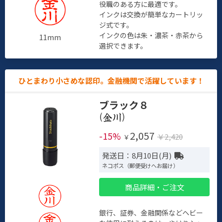
役職のある方に最適です。
インクは交換が簡単なカートリッ
ジ式です。
インクの色は朱・濃茶・赤茶から
11mm
選択できます。
ひとまわり小さめな認印。金融機関で活躍しています！
ブラック８
(
)
2,057
-15%
￥2,420
￥
発送日：8月10日(月)
ネコポス（郵便受けへお届け）
商品詳細・ご注文
銀行、証券、金融関係などヘビー