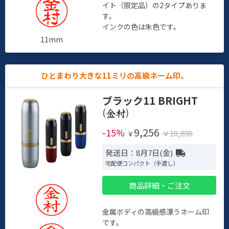
イト（限定品）の2タイプありま
す。
インクの色は朱色です。
11mm
ひとまわり大きな11ミリの高級ネーム印。
ブラック11 BRIGHT
(
)
9,256
-15%
￥10,890
￥
発送日：8月7日(金)
宅配便コンパクト（手渡し）
商品詳細・ご注文
金属ボディの高級感漂うネーム印
です。