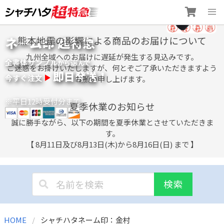
Skip
ネーム印 超特急
熊本地震の影響による商品のお届けについて
to
content
九州全域へのお届けに遅延が発生する見込みです。
全書体サンプル
選
から
んで
ご迷惑をお掛けいたしますが、何とぞご了承いただきますよう
即日発送！
今すぐ注文
お願い申し上げます。
※平日12時受付分まで
夏季休業のお知らせ
誠に勝手ながら、以下の期間を夏季休業とさせていただきま
す。
【 8月11日及び8月13日(木)から8月16日(日) まで 】
検索
HOME
シャチハタネーム印：金村