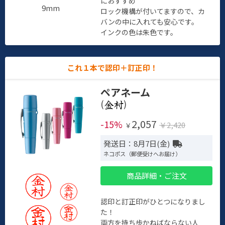
におすすめ
9mm
ロック機構が付いてますので、カ
バンの中に入れても安心です。
インクの色は朱色です。
これ１本で認印＋訂正印！
ペアネーム
(
)
2,057
-15%
￥2,420
￥
発送日：8月7日(金)
ネコポス（郵便受けへお届け）
商品詳細・ご注文
認印と訂正印がひとつになりまし
た！
両方を持ち歩かねばならない人