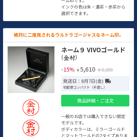
ーム印です。
インクの色は朱・濃茶・赤茶から
選択できます。
絶対に二度見されるウルトラゴージャスなネーム印。
ネーム９ VIVOゴールド
(
)
5,610
-15%
￥6,600
￥
発送日：8月7日(金)
宅配便コンパクト（手渡し）
商品詳細・ご注文
一般のお店では購入できない限定
モデルです。
ボディカラーは、ミラーゴールド
とマットゴールドの2タイプありま