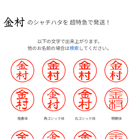
のシャチハタを
超特急で発送！
以下の文字で出来上がります。
他のお名前の場合は
検索
してください。
楷書体
角ゴシック体
丸ゴシック体
明朝体