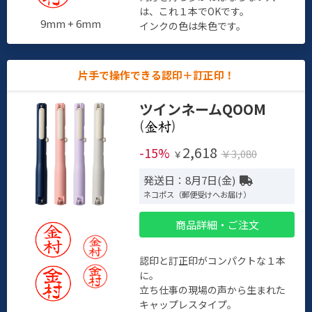
は、これ１本でOKです。
9mm + 6mm
インクの色は朱色です。
片手で操作できる認印＋訂正印！
ツインネームQOOM
(
)
2,618
-15%
￥3,080
￥
発送日：8月7日(金)
ネコポス（郵便受けへお届け）
商品詳細・ご注文
認印と訂正印がコンパクトな１本
に。
立ち仕事の現場の声から生まれた
キャップレスタイプ。