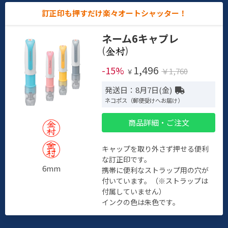
訂正印も押すだけ楽々オートシャッター！
ネーム6キャプレ
(
)
1,496
-15%
￥1,760
￥
発送日：8月7日(金)
ネコポス（郵便受けへお届け）
商品詳細・ご注文
キャップを取り外さず押せる便利
な訂正印です。
6mm
携帯に便利なストラップ用の穴が
付いています。（※ストラップは
付属していません）
インクの色は朱色です。