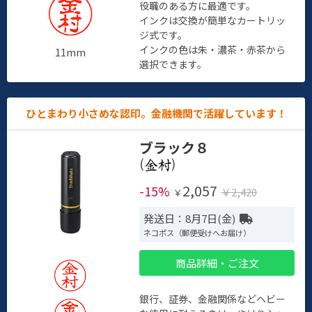
役職のある方に最適です。
インクは交換が簡単なカートリッ
ジ式です。
インクの色は朱・濃茶・赤茶から
11mm
選択できます。
ひとまわり小さめな認印。金融機関で活躍しています！
ブラック８
(
)
2,057
-15%
￥2,420
￥
発送日：8月7日(金)
ネコポス（郵便受けへお届け）
商品詳細・ご注文
銀行、証券、金融関係などヘビー