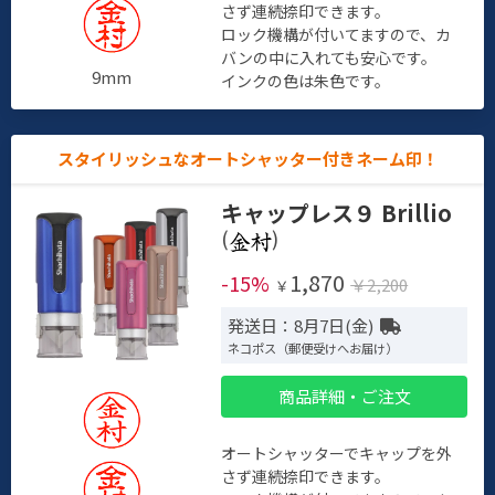
さず連続捺印できます。
ロック機構が付いてますので、カ
バンの中に入れても安心です。
9mm
インクの色は朱色です。
スタイリッシュなオートシャッター付きネーム印！
キャップレス９ Brillio
(
)
1,870
-15%
￥2,200
￥
発送日：8月7日(金)
ネコポス（郵便受けへお届け）
商品詳細・ご注文
オートシャッターでキャップを外
さず連続捺印できます。