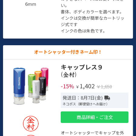
6mm
い。
書体、ボディカラーを選べます。
インクは交換が簡単なカートリッ
ジ式です
インクの色は朱色です。
オートシャッター付きネーム印！
キャップレス９
(
)
1,402
-15%
￥1,650
￥
発送日：8月7日(金)
ネコポス（郵便受けへお届け）
商品詳細・ご注文
オートシャッターでキャップを外