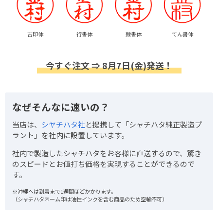
古印体
行書体
隷書体
てん書体
今すぐ注文 ⇒ 8月7日(金)発送！
なぜそんなに速いの？
当店は、
シヤチハタ社
と提携して「シャチハタ純正製造プ
ラント」を社内に設置しています。
社内で製造したシャチハタをお客様に直送するので、驚き
のスピードとお値打ち価格を実現することができるので
す。
※沖縄へは到着まで1週間ほどかかります。
（シャチハタネーム印は油性インクを含む商品のため空輸不可）