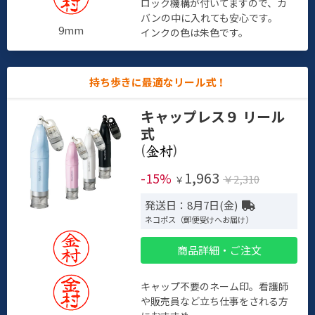
ロック機構が付いてますので、カ
バンの中に入れても安心です。
9mm
インクの色は朱色です。
持ち歩きに最適なリール式！
キャップレス９ リール
式
(
)
1,963
-15%
￥2,310
￥
発送日：8月7日(金)
ネコポス（郵便受けへお届け）
商品詳細・ご注文
キャップ不要のネーム印。看護師
や販売員など立ち仕事をされる方