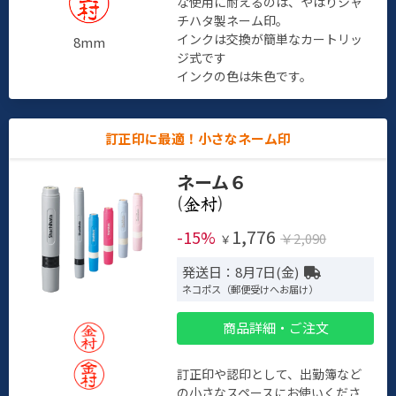
な使用に耐えるのは、やはりシャ
チハタ製ネーム印。
インクは交換が簡単なカートリッ
8mm
ジ式です
インクの色は朱色です。
訂正印に最適！小さなネーム印
ネーム６
(
)
1,776
-15%
￥2,090
￥
発送日：8月7日(金)
ネコポス（郵便受けへお届け）
商品詳細・ご注文
訂正印や認印として、出勤簿など
の小さなスペースにお使いくださ