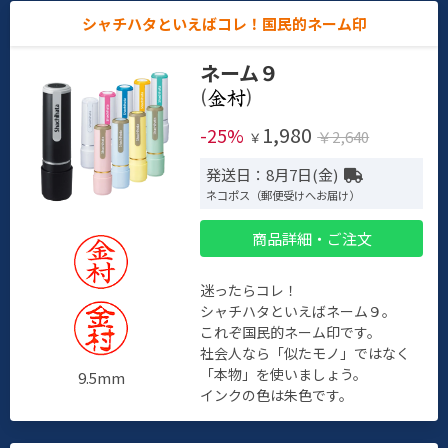
シャチハタといえばコレ！国民的ネーム印
ネーム９
(
)
1,980
-25%
￥2,640
￥
発送日：8月7日(金)
ネコポス（郵便受けへお届け）
商品詳細・ご注文
迷ったらコレ！
シャチハタといえばネーム９。
これぞ国民的ネーム印です。
社会人なら「似たモノ」ではなく
「本物」を使いましょう。
9.5mm
インクの色は朱色です。