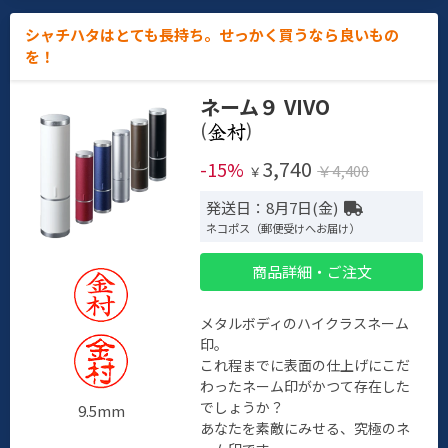
シャチハタはとても長持ち。せっかく買うなら良いもの
を！
ネーム９ VIVO
(
)
3,740
-15%
￥4,400
￥
発送日：8月7日(金)
ネコポス（郵便受けへお届け）
商品詳細・ご注文
メタルボディのハイクラスネーム
印。
これ程までに表面の仕上げにこだ
わったネーム印がかつて存在した
でしょうか？
9.5mm
あなたを素敵にみせる、究極のネ