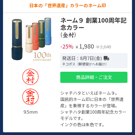
日本の「世界遺産」カラーのネーム印
ネーム９ 創業100周年記
念カラー
(
)
1,980
-25%
￥2,640
￥
発送日：8月7日(金)
ネコポス（郵便受けへお届け）
商品詳細・ご注文
シャチハタといえばネーム９。
国民的ネーム印に日本の「世界遺
産」を象徴するカラーが登場。
9.5mm
シャチハタ創業100周年記念カラー
モデルです。
インクの色は朱色です。