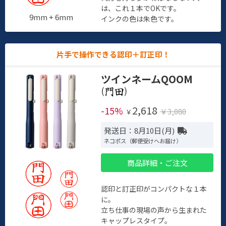
は、これ１本でOKです。
9mm + 6mm
インクの色は朱色です。
片手で操作できる認印＋訂正印！
ツインネームQOOM
(
)
2,618
-15%
￥3,080
￥
発送日：8月10日(月)
ネコポス（郵便受けへお届け）
商品詳細・ご注文
認印と訂正印がコンパクトな１本
に。
立ち仕事の現場の声から生まれた
キャップレスタイプ。