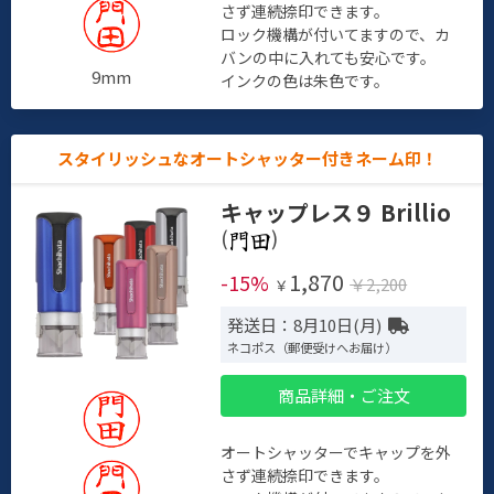
さず連続捺印できます。
ロック機構が付いてますので、カ
バンの中に入れても安心です。
9mm
インクの色は朱色です。
スタイリッシュなオートシャッター付きネーム印！
キャップレス９ Brillio
(
)
1,870
-15%
￥2,200
￥
発送日：8月10日(月)
ネコポス（郵便受けへお届け）
商品詳細・ご注文
オートシャッターでキャップを外
さず連続捺印できます。