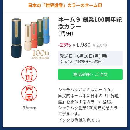
日本の「世界遺産」カラーのネーム印
ネーム９ 創業100周年記
念カラー
(
)
1,980
-25%
￥2,640
￥
発送日：8月10日(月)
ネコポス（郵便受けへお届け）
商品詳細・ご注文
シャチハタといえばネーム９。
国民的ネーム印に日本の「世界遺
産」を象徴するカラーが登場。
9.5mm
シャチハタ創業100周年記念カラー
モデルです。
インクの色は朱色です。