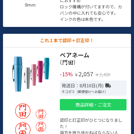
におすすめ
9mm
ロック機構が付いてますので、カ
バンの中に入れても安心です。
インクの色は朱色です。
これ１本で認印＋訂正印！
ペアネーム
(
)
2,057
-15%
￥2,420
￥
発送日：8月10日(月)
ネコポス（郵便受けへお届け）
商品詳細・ご注文
認印と訂正印がひとつになりまし
た！
両方を持ち歩かねばならない人