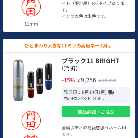
イト（限定品）の2タイプありま
す。
インクの色は朱色です。
11mm
ひとまわり大きな11ミリの高級ネーム印。
ブラック11 BRIGHT
(
)
9,256
-15%
￥10,890
￥
発送日：8月10日(月)
宅配便コンパクト（手渡し）
商品詳細・ご注文
金属ボディの高級感漂うネーム印
です。