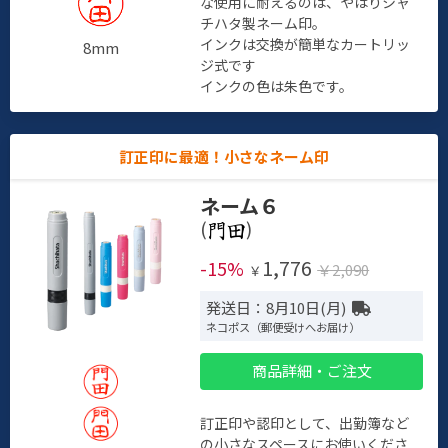
な使用に耐えるのは、やはりシャ
チハタ製ネーム印。
インクは交換が簡単なカートリッ
8mm
ジ式です
インクの色は朱色です。
訂正印に最適！小さなネーム印
ネーム６
(
)
1,776
-15%
￥2,090
￥
発送日：8月10日(月)
ネコポス（郵便受けへお届け）
商品詳細・ご注文
訂正印や認印として、出勤簿など
の小さなスペースにお使いくださ