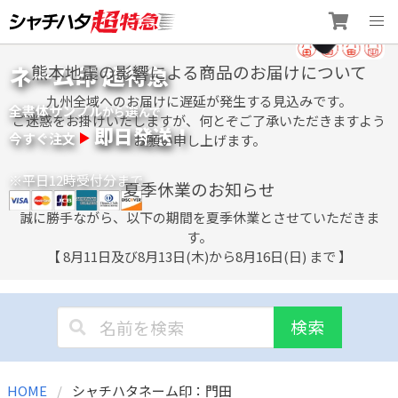
Skip
ネーム印 超特急
熊本地震の影響による商品のお届けについて
to
content
九州全域へのお届けに遅延が発生する見込みです。
全書体サンプル
選
から
んで
ご迷惑をお掛けいたしますが、何とぞご了承いただきますよう
即日発送！
今すぐ注文
お願い申し上げます。
※平日12時受付分まで
夏季休業のお知らせ
誠に勝手ながら、以下の期間を夏季休業とさせていただきま
す。
【 8月11日及び8月13日(木)から8月16日(日) まで 】
検索
HOME
シャチハタネーム印：門田