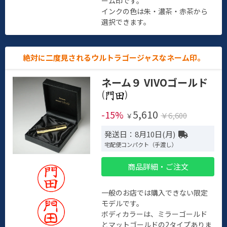
ーム印です。
インクの色は朱・濃茶・赤茶から
選択できます。
絶対に二度見されるウルトラゴージャスなネーム印。
ネーム９ VIVOゴールド
(
)
5,610
-15%
￥6,600
￥
発送日：8月10日(月)
宅配便コンパクト（手渡し）
商品詳細・ご注文
一般のお店では購入できない限定
モデルです。
ボディカラーは、ミラーゴールド
とマットゴールドの2タイプありま