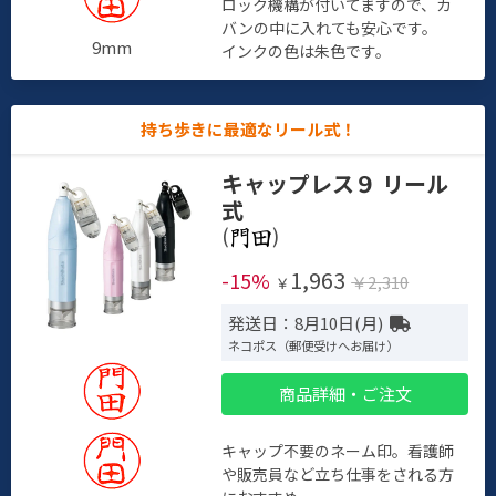
ロック機構が付いてますので、カ
バンの中に入れても安心です。
9mm
インクの色は朱色です。
持ち歩きに最適なリール式！
キャップレス９ リール
式
(
)
1,963
-15%
￥2,310
￥
発送日：8月10日(月)
ネコポス（郵便受けへお届け）
商品詳細・ご注文
キャップ不要のネーム印。看護師
や販売員など立ち仕事をされる方