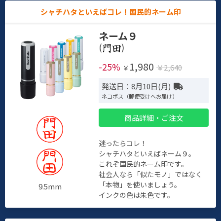
シャチハタといえばコレ！国民的ネーム印
ネーム９
(
)
1,980
-25%
￥2,640
￥
発送日：8月10日(月)
ネコポス（郵便受けへお届け）
商品詳細・ご注文
迷ったらコレ！
シャチハタといえばネーム９。
これぞ国民的ネーム印です。
社会人なら「似たモノ」ではなく
「本物」を使いましょう。
9.5mm
インクの色は朱色です。