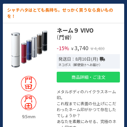
シャチハタはとても長持ち。せっかく買うなら良いもの
を！
ネーム９ VIVO
(
)
3,740
-15%
￥4,400
￥
発送日：8月10日(月)
ネコポス（郵便受けへお届け）
商品詳細・ご注文
メタルボディのハイクラスネーム
印。
これ程までに表面の仕上げにこだ
わったネーム印がかつて存在した
でしょうか？
9.5mm
あなたを素敵にみせる、究極のネ