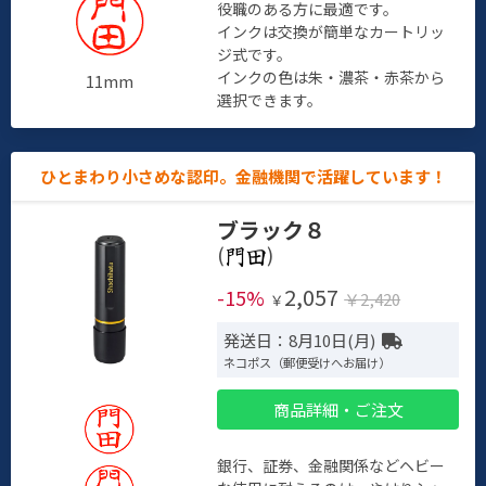
役職のある方に最適です。
インクは交換が簡単なカートリッ
ジ式です。
インクの色は朱・濃茶・赤茶から
11mm
選択できます。
ひとまわり小さめな認印。金融機関で活躍しています！
ブラック８
(
)
2,057
-15%
￥2,420
￥
発送日：8月10日(月)
ネコポス（郵便受けへお届け）
商品詳細・ご注文
銀行、証券、金融関係などヘビー