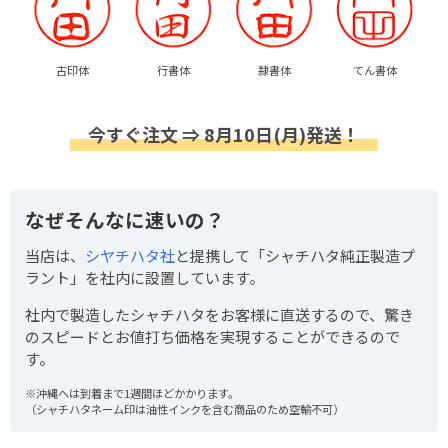
古印体
行書体
隷書体
てん書体
今すぐ注文 ⇒ 8月10日(月)発送！
なぜそんなに速いの？
当店は、
シヤチハタ社
と提携して「シャチハタ純正製造プ
ラント」を社内に設置しています。
社内で製造したシャチハタをお客様に直送するので、驚き
のスピードとお値打ち価格を実現することができるので
す。
※沖縄へは到着まで1週間ほどかかります。
（シャチハタネーム印は油性インクを含む商品のため空輸不可）