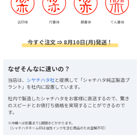
古印体
行書体
隷書体
てん書体
今すぐ注文 ⇒ 8月10日(月)発送！
なぜそんなに速いの？
当店は、
シヤチハタ社
と提携して「シャチハタ純正製造プ
ラント」を社内に設置しています。
社内で製造したシャチハタをお客様に直送するので、驚き
のスピードとお値打ち価格を実現することができるので
す。
※沖縄へは到着まで1週間ほどかかります。
（シャチハタネーム印は油性インクを含む商品のため空輸不可）