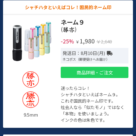
シャチハタといえばコレ！国民的ネーム印
ネーム９
(
)
1,980
-25%
￥2,640
￥
発送日：8月10日(月)
ネコポス（郵便受けへお届け）
商品詳細・ご注文
迷ったらコレ！
シャチハタといえばネーム９。
これぞ国民的ネーム印です。
社会人なら「似たモノ」ではなく
「本物」を使いましょう。
9.5mm
インクの色は朱色です。