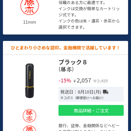
役職のある方に最適です。
インクは交換が簡単なカートリッ
ジ式です。
インクの色は朱・濃茶・赤茶から
11mm
選択できます。
ひとまわり小さめな認印。金融機関で活躍しています！
ブラック８
(
)
2,057
-15%
￥2,420
￥
発送日：8月10日(月)
ネコポス（郵便受けへお届け）
商品詳細・ご注文
銀行、証券、金融関係などヘビー