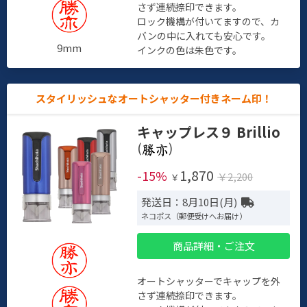
さず連続捺印できます。
ロック機構が付いてますので、カ
バンの中に入れても安心です。
9mm
インクの色は朱色です。
スタイリッシュなオートシャッター付きネーム印！
キャップレス９ Brillio
(
)
1,870
-15%
￥2,200
￥
発送日：8月10日(月)
ネコポス（郵便受けへお届け）
商品詳細・ご注文
オートシャッターでキャップを外
さず連続捺印できます。