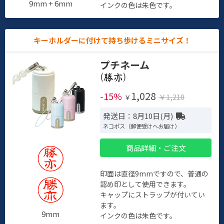
9mm + 6mm
インクの色は朱色です。
キーホルダーに付けて持ち歩けるミニサイズ！
プチネーム
(
)
1,028
-15%
￥1,210
￥
発送日：8月10日(月)
ネコポス（郵便受けへお届け）
商品詳細・ご注文
印面は直径9mmですので、普通の
認め印として使用できます。
キャップにストラップが付いてい
ます。
9mm
インクの色は朱色です。