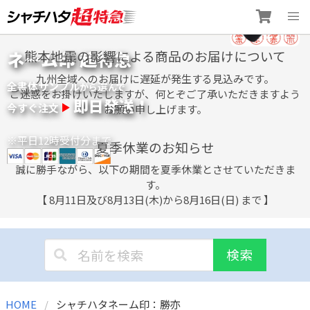
Skip
ネーム印 超特急
熊本地震の影響による商品のお届けについて
to
content
九州全域へのお届けに遅延が発生する見込みです。
全書体サンプル
選
から
んで
ご迷惑をお掛けいたしますが、何とぞご了承いただきますよう
即日発送！
今すぐ注文
お願い申し上げます。
※平日12時受付分まで
夏季休業のお知らせ
誠に勝手ながら、以下の期間を夏季休業とさせていただきま
す。
【 8月11日及び8月13日(木)から8月16日(日) まで 】
検索
HOME
シャチハタネーム印：勝亦