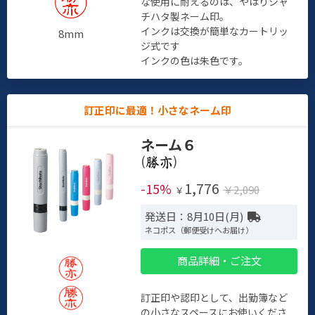
な使用に耐えるのは、やはりシャ
チハタ製ネーム印。
インクは交換が簡単なカートリッ
8mm
ジ式です
インクの色は朱色です。
訂正印に最適！小さなネーム印
ネーム６
(
)
1,776
-15%
￥2,090
￥
発送日：8月10日(月)
ネコポス（郵便受けへお届け）
商品詳細・ご注文
訂正印や認印として、出勤簿など
の小さなスペースにお使いくださ