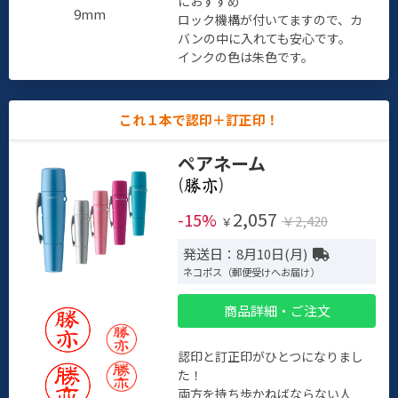
におすすめ
9mm
ロック機構が付いてますので、カ
バンの中に入れても安心です。
インクの色は朱色です。
これ１本で認印＋訂正印！
ペアネーム
(
)
2,057
-15%
￥2,420
￥
発送日：8月10日(月)
ネコポス（郵便受けへお届け）
商品詳細・ご注文
認印と訂正印がひとつになりまし
た！
両方を持ち歩かねばならない人