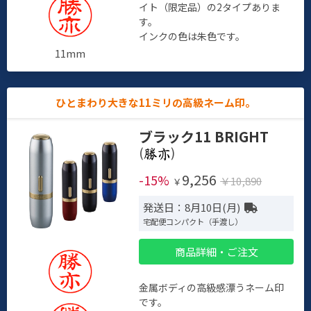
イト（限定品）の2タイプありま
す。
インクの色は朱色です。
11mm
ひとまわり大きな11ミリの高級ネーム印。
ブラック11 BRIGHT
(
)
9,256
-15%
￥10,890
￥
発送日：8月10日(月)
宅配便コンパクト（手渡し）
商品詳細・ご注文
金属ボディの高級感漂うネーム印
です。