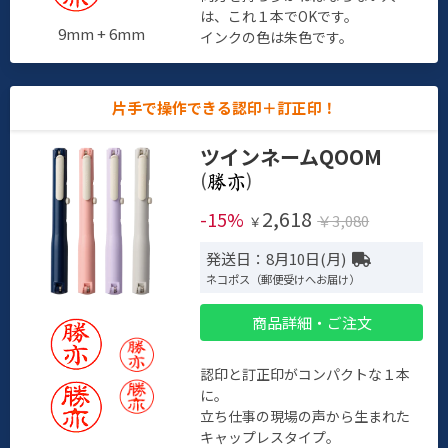
は、これ１本でOKです。
9mm + 6mm
インクの色は朱色です。
片手で操作できる認印＋訂正印！
ツインネームQOOM
(
)
2,618
-15%
￥3,080
￥
発送日：8月10日(月)
ネコポス（郵便受けへお届け）
商品詳細・ご注文
認印と訂正印がコンパクトな１本
に。
立ち仕事の現場の声から生まれた
キャップレスタイプ。