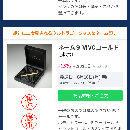
ーム印です。
インクの色は朱・濃茶・赤茶から
選択できます。
絶対に二度見されるウルトラゴージャスなネーム印。
ネーム９ VIVOゴールド
(
)
5,610
-15%
￥6,600
￥
発送日：8月10日(月)
宅配便コンパクト（手渡し）
商品詳細・ご注文
一般のお店では購入できない限定
モデルです。
ボディカラーは、ミラーゴールド
とマットゴールドの2タイプありま