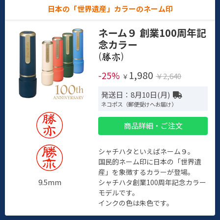
日本の「世界遺産」カラーのネーム印
ネーム９ 創業100周年記
念カラー
(
)
1,980
-25%
￥2,640
￥
発送日：8月10日(月)
ネコポス（郵便受けへお届け）
商品詳細・ご注文
シャチハタといえばネーム９。
国民的ネーム印に日本の「世界遺
産」を象徴するカラーが登場。
9.5mm
シャチハタ創業100周年記念カラー
モデルです。
インクの色は朱色です。