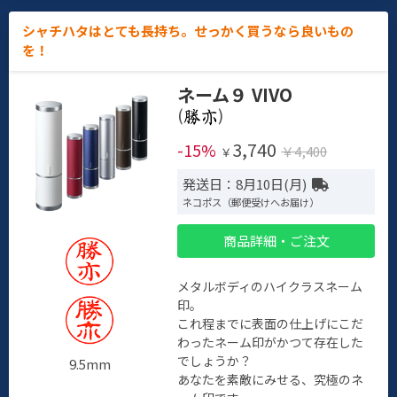
シャチハタはとても長持ち。せっかく買うなら良いもの
を！
ネーム９ VIVO
(
)
3,740
-15%
￥4,400
￥
発送日：8月10日(月)
ネコポス（郵便受けへお届け）
商品詳細・ご注文
メタルボディのハイクラスネーム
印。
これ程までに表面の仕上げにこだ
わったネーム印がかつて存在した
でしょうか？
9.5mm
あなたを素敵にみせる、究極のネ