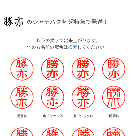
のシャチハタを
超特急で発送！
以下の文字で出来上がります。
他のお名前の場合は
検索
してください。
楷書体
角ゴシック体
丸ゴシック体
明朝体