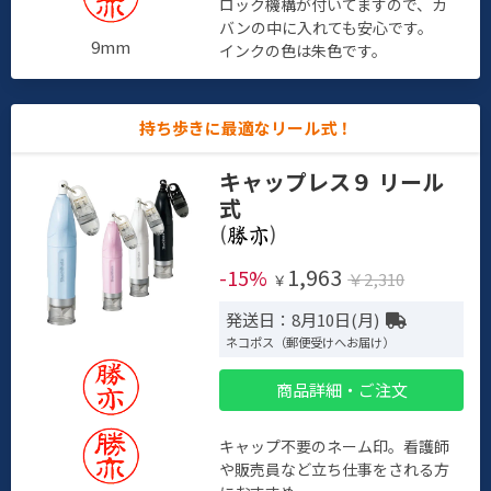
ロック機構が付いてますので、カ
バンの中に入れても安心です。
9mm
インクの色は朱色です。
持ち歩きに最適なリール式！
キャップレス９ リール
式
(
)
1,963
-15%
￥2,310
￥
発送日：8月10日(月)
ネコポス（郵便受けへお届け）
商品詳細・ご注文
キャップ不要のネーム印。看護師
や販売員など立ち仕事をされる方