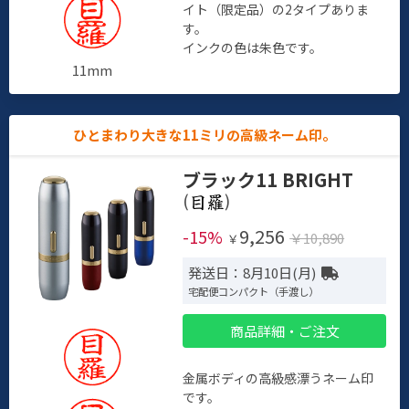
イト（限定品）の2タイプありま
す。
インクの色は朱色です。
11mm
ひとまわり大きな11ミリの高級ネーム印。
ブラック11 BRIGHT
(
)
9,256
-15%
￥10,890
￥
発送日：8月10日(月)
宅配便コンパクト（手渡し）
商品詳細・ご注文
金属ボディの高級感漂うネーム印
です。