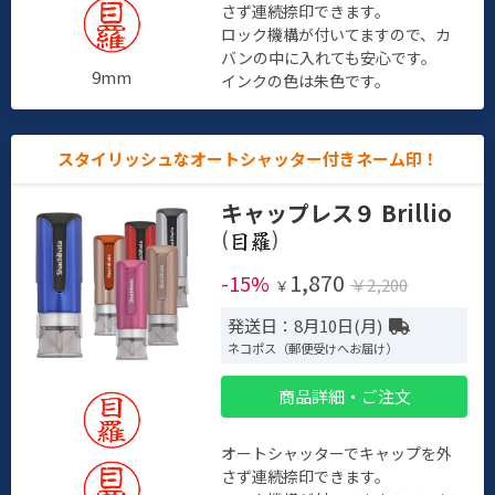
さず連続捺印できます。
ロック機構が付いてますので、カ
バンの中に入れても安心です。
9mm
インクの色は朱色です。
スタイリッシュなオートシャッター付きネーム印！
キャップレス９ Brillio
(
)
1,870
-15%
￥2,200
￥
発送日：8月10日(月)
ネコポス（郵便受けへお届け）
商品詳細・ご注文
オートシャッターでキャップを外
さず連続捺印できます。