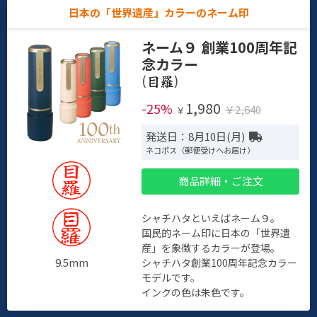
日本の「世界遺産」カラーのネーム印
ネーム９ 創業100周年記
念カラー
(
)
1,980
-25%
￥2,640
￥
発送日：8月10日(月)
ネコポス（郵便受けへお届け）
商品詳細・ご注文
シャチハタといえばネーム９。
国民的ネーム印に日本の「世界遺
産」を象徴するカラーが登場。
9.5mm
シャチハタ創業100周年記念カラー
モデルです。
インクの色は朱色です。