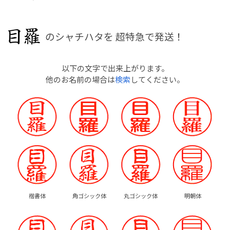
のシャチハタを
超特急で発送！
以下の文字で出来上がります。
他のお名前の場合は
検索
してください。
楷書体
角ゴシック体
丸ゴシック体
明朝体