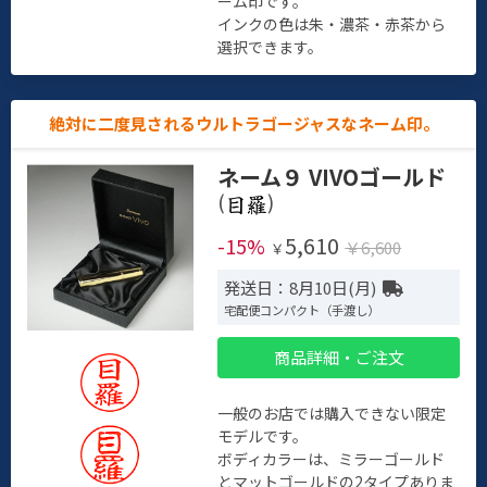
ーム印です。
インクの色は朱・濃茶・赤茶から
選択できます。
絶対に二度見されるウルトラゴージャスなネーム印。
ネーム９ VIVOゴールド
(
)
5,610
-15%
￥6,600
￥
発送日：8月10日(月)
宅配便コンパクト（手渡し）
商品詳細・ご注文
一般のお店では購入できない限定
モデルです。
ボディカラーは、ミラーゴールド
とマットゴールドの2タイプありま