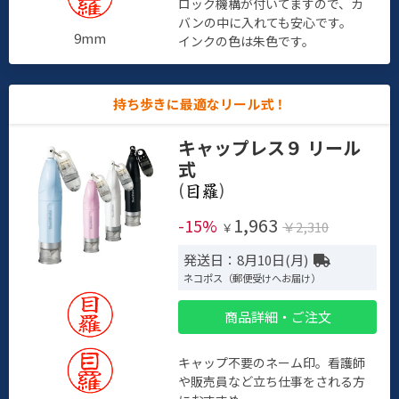
ロック機構が付いてますので、カ
バンの中に入れても安心です。
9mm
インクの色は朱色です。
持ち歩きに最適なリール式！
キャップレス９ リール
式
(
)
1,963
-15%
￥2,310
￥
発送日：8月10日(月)
ネコポス（郵便受けへお届け）
商品詳細・ご注文
キャップ不要のネーム印。看護師
や販売員など立ち仕事をされる方