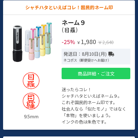
シャチハタといえばコレ！国民的ネーム印
ネーム９
(
)
1,980
-25%
￥2,640
￥
発送日：8月10日(月)
ネコポス（郵便受けへお届け）
商品詳細・ご注文
迷ったらコレ！
シャチハタといえばネーム９。
これぞ国民的ネーム印です。
社会人なら「似たモノ」ではなく
「本物」を使いましょう。
9.5mm
インクの色は朱色です。