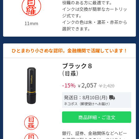
役職のある方に最適です。
インクは交換が簡単なカートリッ
ジ式です。
インクの色は朱・濃茶・赤茶から
11mm
選択できます。
ひとまわり小さめな認印。金融機関で活躍しています！
ブラック８
(
)
2,057
-15%
￥2,420
￥
発送日：8月10日(月)
ネコポス（郵便受けへお届け）
商品詳細・ご注文
銀行、証券、金融関係などヘビー