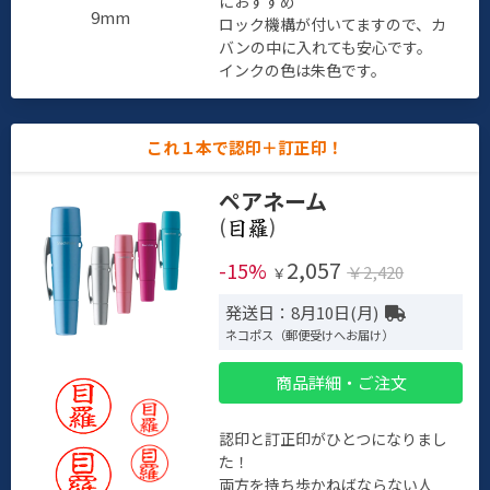
におすすめ
9mm
ロック機構が付いてますので、カ
バンの中に入れても安心です。
インクの色は朱色です。
これ１本で認印＋訂正印！
ペアネーム
(
)
2,057
-15%
￥2,420
￥
発送日：8月10日(月)
ネコポス（郵便受けへお届け）
商品詳細・ご注文
認印と訂正印がひとつになりまし
た！
両方を持ち歩かねばならない人