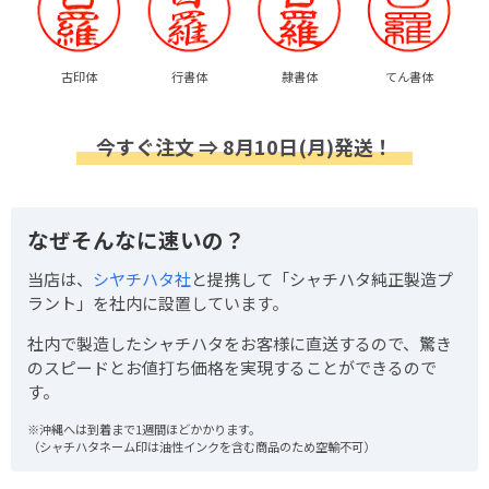
古印体
行書体
隷書体
てん書体
今すぐ注文 ⇒ 8月10日(月)発送！
なぜそんなに速いの？
当店は、
シヤチハタ社
と提携して「シャチハタ純正製造プ
ラント」を社内に設置しています。
社内で製造したシャチハタをお客様に直送するので、驚き
のスピードとお値打ち価格を実現することができるので
す。
※沖縄へは到着まで1週間ほどかかります。
（シャチハタネーム印は油性インクを含む商品のため空輸不可）