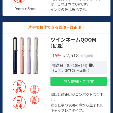
は、これ１本でOKです。
9mm + 6mm
インクの色は朱色です。
片手で操作できる認印＋訂正印！
ツインネームQOOM
(
)
2,618
-15%
￥3,080
￥
発送日：8月10日(月)
ネコポス（郵便受けへお届け）
商品詳細・ご注文
認印と訂正印がコンパクトな１本
に。
立ち仕事の現場の声から生まれた
キャップレスタイプ。