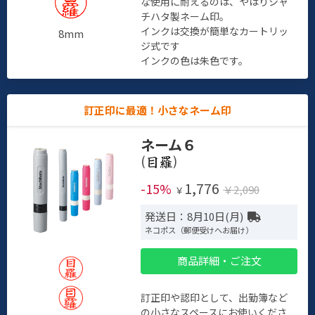
な使用に耐えるのは、やはりシャ
チハタ製ネーム印。
インクは交換が簡単なカートリッ
8mm
ジ式です
インクの色は朱色です。
訂正印に最適！小さなネーム印
ネーム６
(
)
1,776
-15%
￥2,090
￥
発送日：8月10日(月)
ネコポス（郵便受けへお届け）
商品詳細・ご注文
訂正印や認印として、出勤簿など
の小さなスペースにお使いくださ