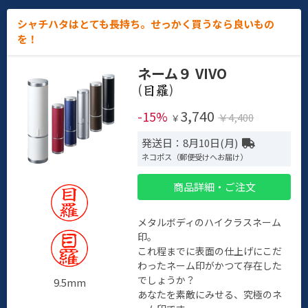
シャチハタはとても長持ち。せっかく買うなら良いもの
を！
ネーム９ VIVO
(
)
3,740
-15%
￥4,400
￥
発送日：8月10日(月)
ネコポス（郵便受けへお届け）
商品詳細・ご注文
メタルボディのハイクラスネーム
印。
これ程までに表面の仕上げにこだ
わったネーム印がかつて存在した
でしょうか？
9.5mm
あなたを素敵にみせる、究極のネ