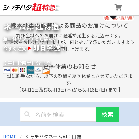
Skip
ネーム印 超特急
熊本地震の影響による商品のお届けについて
to
content
九州全域へのお届けに遅延が発生する見込みです。
全書体サンプル
選
から
んで
ご迷惑をお掛けいたしますが、何とぞご了承いただきますよう
即日発送！
今すぐ注文
お願い申し上げます。
※平日12時受付分まで
夏季休業のお知らせ
誠に勝手ながら、以下の期間を夏季休業とさせていただきま
す。
【 8月11日及び8月13日(木)から8月16日(日) まで 】
検索
HOME
シャチハタネーム印：目羅