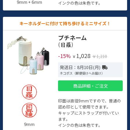
9mm + 6mm
インクの色は朱色です。
キーホルダーに付けて持ち歩けるミニサイズ！
プチネーム
(
)
1,028
-15%
￥1,210
￥
発送日：8月10日(月)
ネコポス（郵便受けへお届け）
商品詳細・ご注文
印面は直径9mmですので、普通の
認め印として使用できます。
キャップにストラップが付いてい
ます。
9mm
インクの色は朱色です。