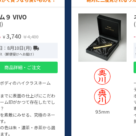
ム９ VIVO
)
(
3,740
%
￥4,400
￥
：8月10日(月)
ス（郵便受けへお届け）
商品詳細・ご注文
ルボディのハイクラスネーム
程までに表面の仕上げにこだわ
ネーム印がかつて存在したでし
か？
9.5mm
たを素敵にみせる、究極のネー
す。
クの色は朱・濃茶・赤茶から選
ます。