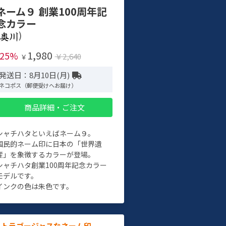
ネーム９ 創業100周年記
念カラー
)
1,980
-25%
￥2,640
￥
発送日：8月10日(月)
ネコポス（郵便受けへお届け）
商品詳細・ご注文
シャチハタといえばネーム９。
国民的ネーム印に日本の「世界遺
産」を象徴するカラーが登場。
シャチハタ創業100周年記念カラー
モデルです。
インクの色は朱色です。
ルトラゴージャスなネーム印。