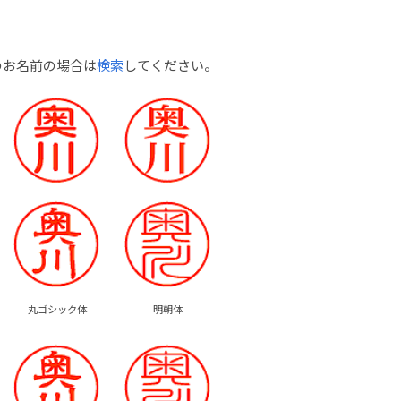
のお名前の場合は
検索
してください。
丸ゴシック体
明朝体