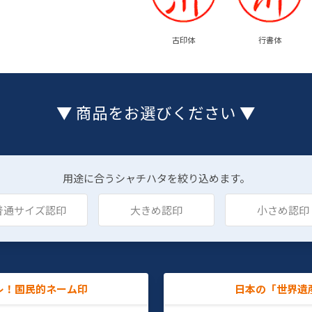
古印体
行書体
▼ 商品をお選びください ▼
用途に合うシャチハタを絞り込めます。
普通サイズ認印
大きめ認印
小さめ認印
レ！国民的ネーム印
日本の「世界遺