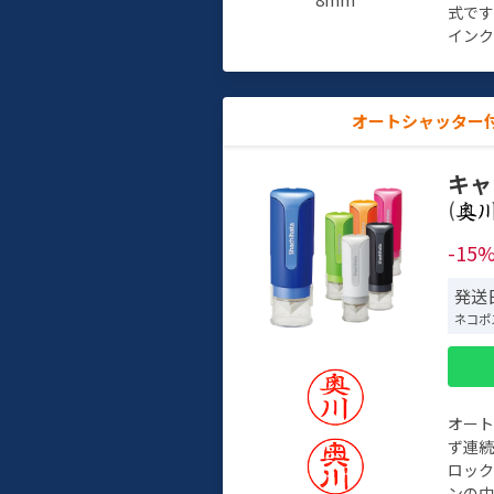
式で
インク
オートシャッター
キャ
(
-15
発送日
ネコポ
オー
ず連続
ロック
ンの中