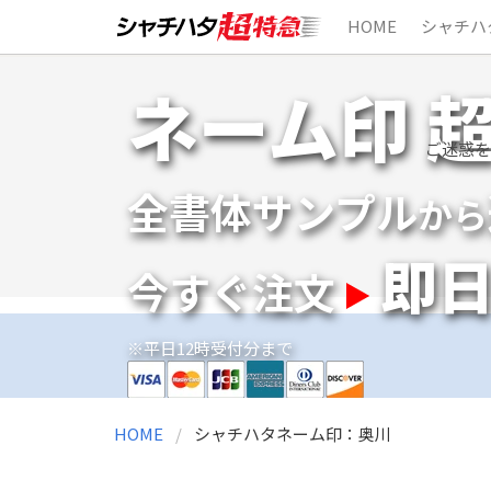
HOME
シャチハ
Skip
ネーム印 
to
content
ご迷惑を
全書体サンプル
から
即
今すぐ注文
※平日12時受付分まで
HOME
シャチハタネーム印：奥川