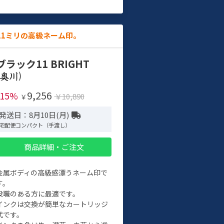
11ミリの高級ネーム印。
ブラック11 BRIGHT
)
9,256
-15%
￥10,890
￥
発送日：8月10日(月)
宅配便コンパクト（手渡し）
商品詳細・ご注文
金属ボディの高級感漂うネーム印で
す。
役職のある方に最適です。
インクは交換が簡単なカートリッジ
式です。