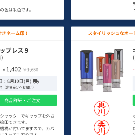
す
の色は朱色です。
付きネーム印！
スタイリッシュなオー
ップレス９
)
(
1,402
%
￥1,650
￥
：8月10日(月)
ス（郵便受けへお届け）
商品詳細・ご注文
トシャッターでキャップを外さ
捺印できます。
機構が付いてますので、カバ
に入れても安心です。