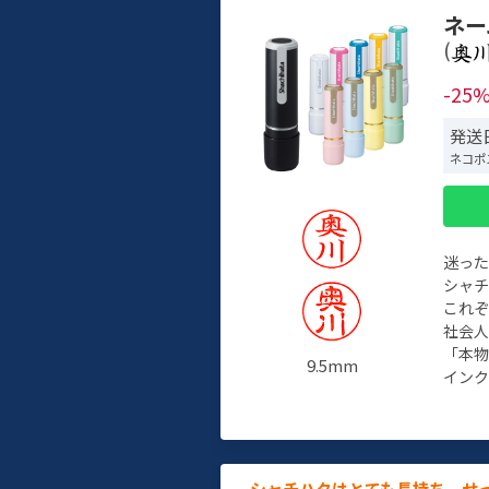
ネー
(
-25
発送日
ネコポ
迷っ
シャ
これ
社会
「本
9.5mm
インク
シャチハタはとても長持ち。せ