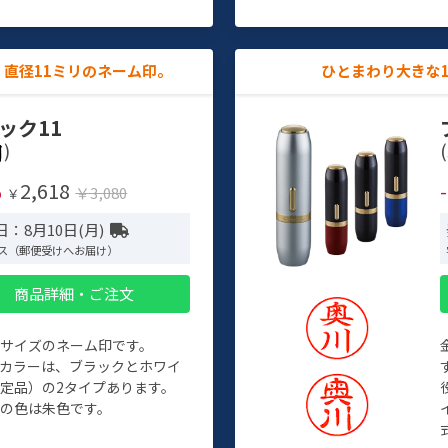
直径11ミリのネーム印。
ひとまわり大きな
ック11
)
(
2,618
%
￥3,080
￥
：8月10日(月)
ス（郵便受けへお届け）
商品詳細・ご注文
めサイズのネーム印です。
ィカラーは、ブラックとホワイ
定品）の2タイプあります。
の色は朱色です。