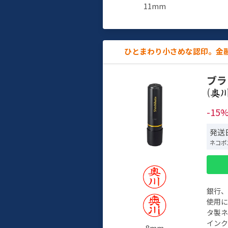
11mm
ひとまわり小さめな認印。金
ブラ
(
-15
発送日
ネコポ
銀行
使用
タ製
イン
8mm