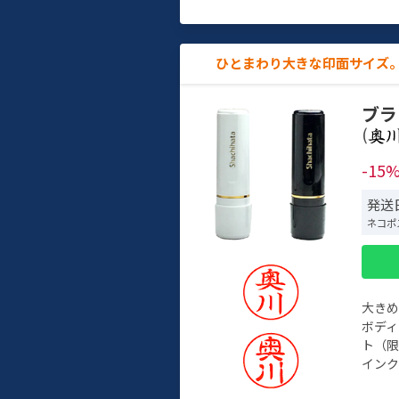
ひとまわり大きな印面サイズ。
ブラ
(
-15
発送日
ネコポ
大き
ボデ
ト（限
インク