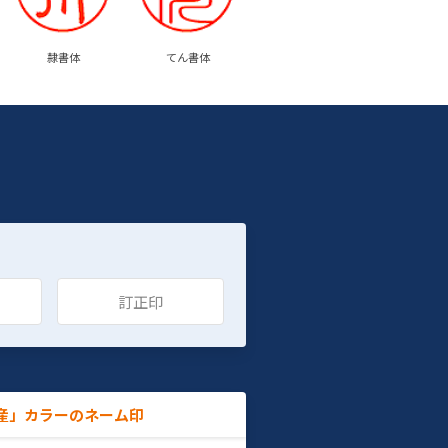
隷書体
てん書体
訂正印
産」カラーのネーム印