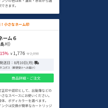
インクの色は朱・濃茶・赤茶から選
択できます。
適！小さなネーム印
ネーム６
)
1,776
-15%
￥2,090
￥
発送日：8月10日(月)
ネコポス（郵便受けへお届け）
商品詳細・ご注文
訂正印や認印として、出勤簿などの
小さなスペースにお使いください。
書体、ボディカラーを選べます。
インクは交換が簡単なカートリッジ