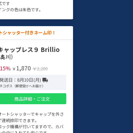
式です
インクの色は朱色です。
トシャッター付きネーム印！
キャップレス９ Brillio
)
1,870
-15%
￥2,200
￥
発送日：8月10日(月)
ネコポス（郵便受けへお届け）
商品詳細・ご注文
オートシャッターでキャップを外さ
ず連続捺印できます。
ロック機構が付いてますので、カバ
ンの中に入れても安心です。