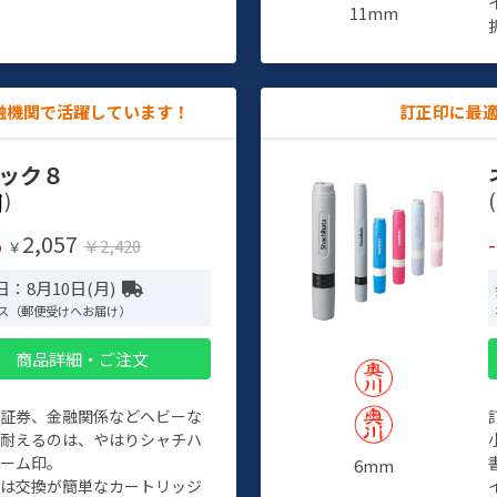
11mm
融機関で活躍しています！
訂正印に最
ック８
)
(
2,057
%
￥2,420
￥
：8月10日(月)
ス（郵便受けへお届け）
商品詳細・ご注文
、証券、金融関係などヘビーな
に耐えるのは、やはりシャチハ
ネーム印。
6mm
クは交換が簡単なカートリッジ