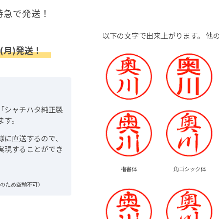
特急で発送！
以下の文字で出来上がります。
他
(月)発送！
「シャチハタ純正製
ます。
様に直送するので、
実現することができ
楷書体
角ゴシック体
品のため空輸不可）