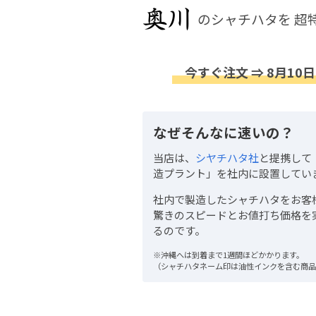
のシャチハタを
超
今すぐ注文 ⇒ 8月10日
なぜそんなに速いの？
当店は、
シヤチハタ社
と提携して
造プラント」を社内に設置してい
社内で製造したシャチハタをお客
驚きのスピードとお値打ち価格を
るのです。
※沖縄へは到着まで1週間ほどかかります。
（シャチハタネーム印は油性インクを含む商