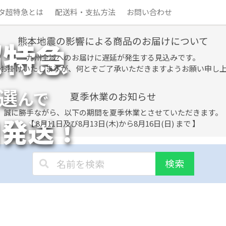
タ超特急とは
配送料・支払方法
お問い合わせ
熊本地震の影響による商品のお届けについて
超特急
九州全域へのお届けに遅延が発生する見込みです。
お掛けいたしますが、何とぞご了承いただきますようお願い申し
選
んで
夏季休業のお知らせ
誠に勝手ながら、以下の期間を夏季休業とさせていただきます。
日発送！
【 8月11日及び8月13日(木)から8月16日(日) まで 】
検索