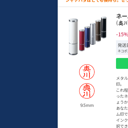
ネー
(
-15
発送日
ネコポ
メタ
印。
これ
った
ょう
9.5mm
あな
ム印で
イン
択でき