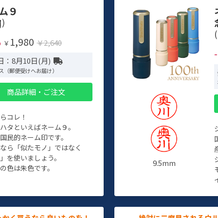
ム９
)
(
1,980
%
￥2,640
￥
：8月10日(月)
ス（郵便受けへお届け）
商品詳細・ご注文
たらコレ！
チハタといえばネーム９。
ぞ国民的ネーム印です。
人なら「似たモノ」ではなく
物」を使いましょう。
9.5mm
の色は朱色です。
っかく買うなら良いものを！
絶対に二度見されるウ