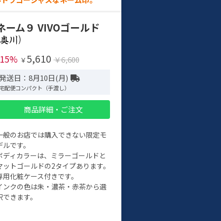
ネーム９ VIVOゴールド
)
5,610
-15%
￥6,600
￥
発送日：8月10日(月)
宅配便コンパクト（手渡し）
商品詳細・ご注文
一般のお店では購入できない限定モ
デルです。
ボディカラーは、ミラーゴールドと
マットゴールドの2タイプあります。
専用化粧ケース付きです。
インクの色は朱・濃茶・赤茶から選
択できます。