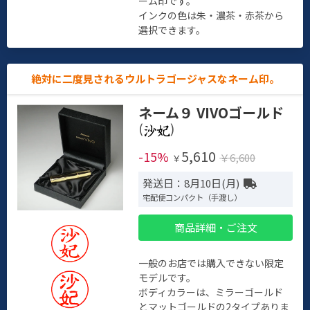
ーム印です。
インクの色は朱・濃茶・赤茶から
選択できます。
絶対に二度見されるウルトラゴージャスなネーム印。
ネーム９ VIVOゴールド
(
)
5,610
-15%
￥6,600
￥
発送日：8月10日(月)
宅配便コンパクト（手渡し）
商品詳細・ご注文
一般のお店では購入できない限定
モデルです。
ボディカラーは、ミラーゴールド
とマットゴールドの2タイプありま