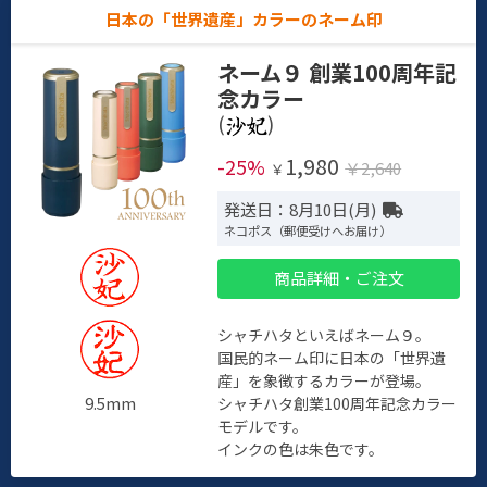
日本の「世界遺産」カラーのネーム印
ネーム９ 創業100周年記
念カラー
(
)
1,980
-25%
￥2,640
￥
発送日：8月10日(月)
ネコポス（郵便受けへお届け）
商品詳細・ご注文
シャチハタといえばネーム９。
国民的ネーム印に日本の「世界遺
産」を象徴するカラーが登場。
9.5mm
シャチハタ創業100周年記念カラー
モデルです。
インクの色は朱色です。