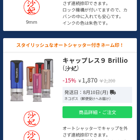
さず連続捺印できます。
ロック機構が付いてますので、カ
バンの中に入れても安心です。
9mm
インクの色は朱色です。
スタイリッシュなオートシャッター付きネーム印！
キャップレス９ Brillio
(
)
1,870
-15%
￥2,200
￥
発送日：8月10日(月)
ネコポス（郵便受けへお届け）
商品詳細・ご注文
オートシャッターでキャップを外
さず連続捺印できます。