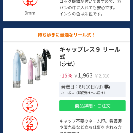
ロック機構が付いてますので、カ
バンの中に入れても安心です。
9mm
インクの色は朱色です。
持ち歩きに最適なリール式！
キャップレス９ リール
式
(
)
1,963
-15%
￥2,310
￥
発送日：8月10日(月)
ネコポス（郵便受けへお届け）
商品詳細・ご注文
キャップ不要のネーム印。看護師
や販売員など立ち仕事をされる方