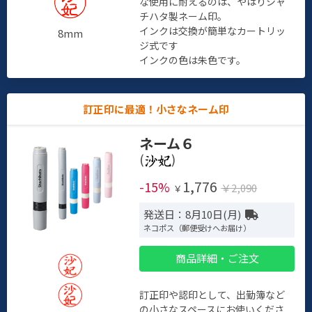
な使用に耐えるのは、やはりシャ
チハタ製ネーム印。
インクは交換が簡単なカートリッ
8mm
ジ式です
インクの色は朱色です。
訂正印に最適！小さなネーム印
ネーム６
(
)
1,776
-15%
￥2,090
￥
発送日：8月10日(月)
ネコポス（郵便受けへお届け）
商品詳細・ご注文
訂正印や認印として、出勤簿など
の小さなスペースにお使いくださ