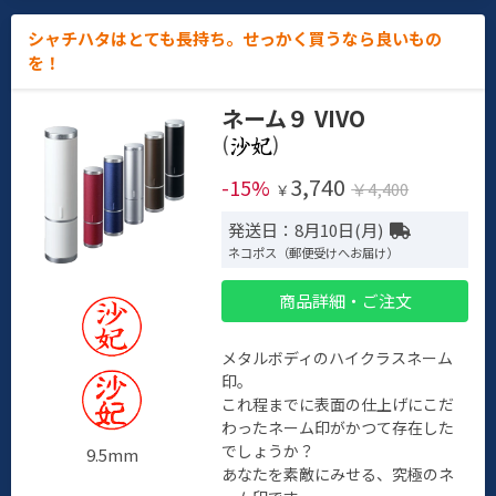
シャチハタはとても長持ち。せっかく買うなら良いもの
を！
ネーム９ VIVO
(
)
3,740
-15%
￥4,400
￥
発送日：8月10日(月)
ネコポス（郵便受けへお届け）
商品詳細・ご注文
メタルボディのハイクラスネーム
印。
これ程までに表面の仕上げにこだ
わったネーム印がかつて存在した
でしょうか？
9.5mm
あなたを素敵にみせる、究極のネ