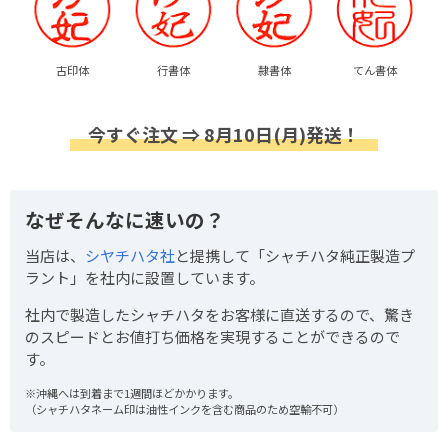
古印体
行書体
隷書体
てん書体
今すぐ注文 ⇒ 8月10日(月)発送！
なぜそんなに速いの？
当店は、
シヤチハタ社
と提携して「シャチハタ純正製造プ
ラント」を社内に設置しています。
社内で製造したシャチハタをお客様に直送するので、驚き
のスピードとお値打ち価格を実現することができるので
す。
※沖縄へは到着まで1週間ほどかかります。
（シャチハタネーム印は油性インクを含む商品のため空輸不可）