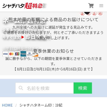
Skip
ネーム印 超特急
熊本地震の影響による商品のお届けについて
to
content
九州全域へのお届けに遅延が発生する見込みです。
全書体サンプル
選
から
んで
ご迷惑をお掛けいたしますが、何とぞご了承いただきますよう
即日発送！
今すぐ注文
お願い申し上げます。
※平日12時受付分まで
夏季休業のお知らせ
誠に勝手ながら、以下の期間を夏季休業とさせていただきま
す。
【 8月11日及び8月13日(木)から8月16日(日) まで 】
検索
HOME
シャチハタネーム印：沙妃