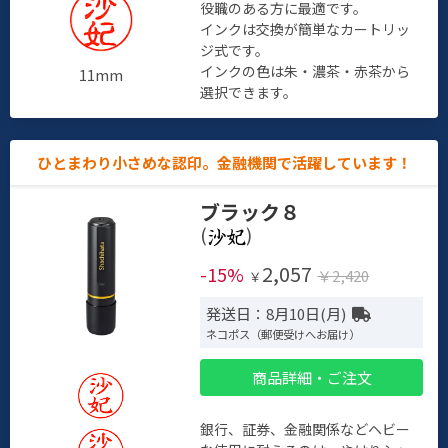
役職のある方に最適です。
インクは交換が簡単なカートリッ
ジ式です。
インクの色は朱・濃茶・赤茶から
11mm
選択できます。
ひとまわり小さめな認印。金融機関で活躍しています！
ブラック８
(
)
2,057
-15%
￥2,420
￥
発送日：8月10日(月)
ネコポス（郵便受けへお届け）
商品詳細・ご注文
銀行、証券、金融関係などヘビー