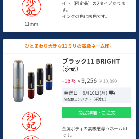
イト（限定品）の2タイプありま
す。
インクの色は朱色です。
11mm
ひとまわり大きな11ミリの高級ネーム印。
ブラック11 BRIGHT
(
)
9,256
-15%
￥10,890
￥
発送日：8月10日(月)
宅配便コンパクト（手渡し）
商品詳細・ご注文
金属ボディの高級感漂うネーム印
です。