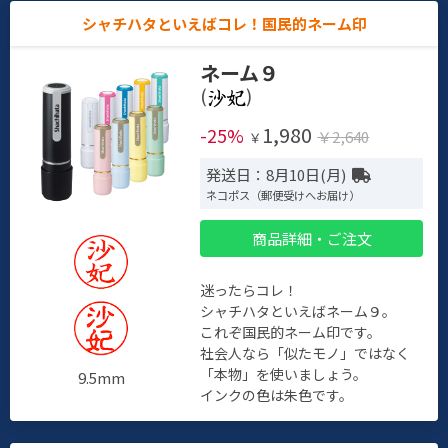
シャチハタといえばコレ！国民的ネーム印
ネーム９
(
)
1,980
-25%
￥2,640
￥
発送日：8月10日(月)
ネコポス（郵便受けへお届け）
商品詳細・ご注文
迷ったらコレ！
シャチハタといえばネーム９。
これぞ国民的ネーム印です。
社会人なら「似たモノ」ではなく
「本物」を使いましょう。
9.5mm
インクの色は朱色です。