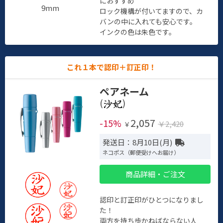
におすすめ
9mm
ロック機構が付いてますので、カ
バンの中に入れても安心です。
インクの色は朱色です。
これ１本で認印＋訂正印！
ペアネーム
(
)
2,057
-15%
￥2,420
￥
発送日：8月10日(月)
ネコポス（郵便受けへお届け）
商品詳細・ご注文
認印と訂正印がひとつになりまし
た！
両方を持ち歩かねばならない人