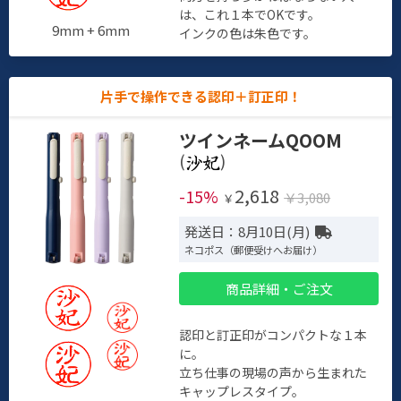
は、これ１本でOKです。
9mm + 6mm
インクの色は朱色です。
片手で操作できる認印＋訂正印！
ツインネームQOOM
(
)
2,618
-15%
￥3,080
￥
発送日：8月10日(月)
ネコポス（郵便受けへお届け）
商品詳細・ご注文
認印と訂正印がコンパクトな１本
に。
立ち仕事の現場の声から生まれた
キャップレスタイプ。