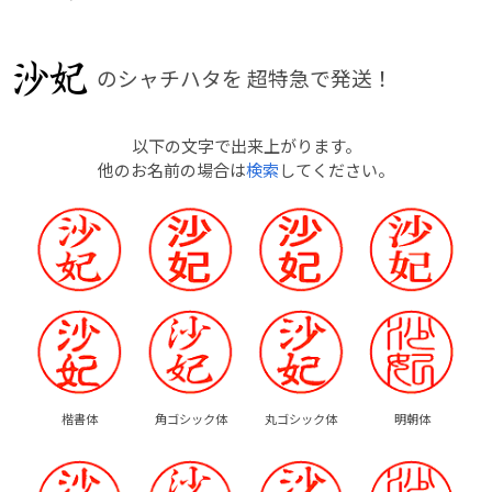
のシャチハタを
超特急で発送！
以下の文字で出来上がります。
他のお名前の場合は
検索
してください。
楷書体
角ゴシック体
丸ゴシック体
明朝体