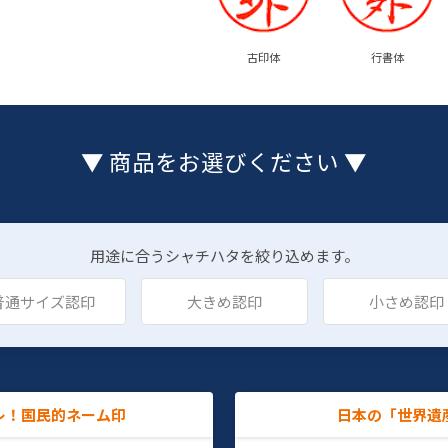
古印体
行書体
▼ 商品をお選びください ▼
用途に合うシャチハタを絞り込めます。
普通サイズ認印
大きめ認印
小さめ認印
レ！国民的ネーム印
日本の「世界遺