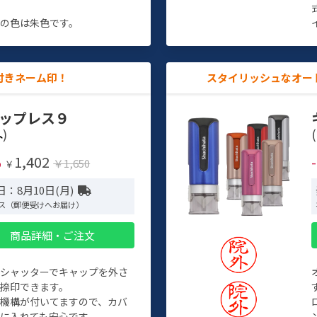
す
の色は朱色です。
付きネーム印！
スタイリッシュなオー
ップレス９
)
(
1,402
%
￥1,650
￥
：8月10日(月)
ス（郵便受けへお届け）
商品詳細・ご注文
トシャッターでキャップを外さ
捺印できます。
機構が付いてますので、カバ
に入れても安心です。