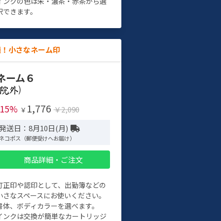
インクの色は朱・濃茶・赤茶から選
択できます。
適！小さなネーム印
ネーム６
)
1,776
-15%
￥2,090
￥
発送日：8月10日(月)
ネコポス（郵便受けへお届け）
商品詳細・ご注文
訂正印や認印として、出勤簿などの
小さなスペースにお使いください。
書体、ボディカラーを選べます。
インクは交換が簡単なカートリッジ