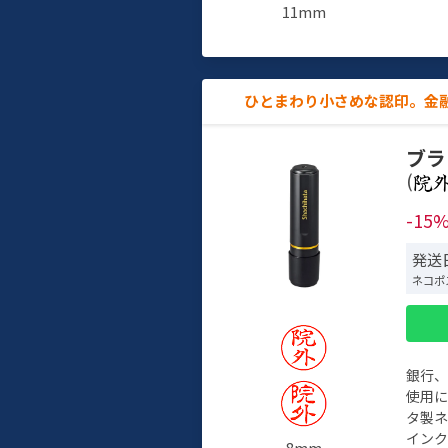
11mm
ひとまわり小さめな認印。金
ブラ
(
-15
発送日
ネコポ
銀行
使用
タ製
イン
8mm