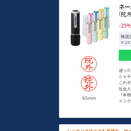
ネー
(
-25
発送日
ネコポ
迷っ
シャ
これ
社会
「本
9.5mm
インク
シャチハタはとても長持ち。せ