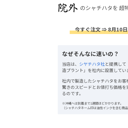
のシャチハタを
超
今すぐ注文 ⇒ 8月10日
なぜそんなに速いの？
当店は、
シヤチハタ社
と提携して
造プラント」を社内に設置してい
社内で製造したシャチハタをお客
驚きのスピードとお値打ち価格を
るのです。
※沖縄へは到着まで1週間ほどかかります。
（シャチハタネーム印は油性インクを含む商