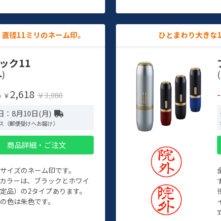
直径11ミリのネーム印。
ひとまわり大きな
ック11
)
(
2,618
%
￥3,080
￥
：8月10日(月)
ス（郵便受けへお届け）
商品詳細・ご注文
めサイズのネーム印です。
ィカラーは、ブラックとホワイ
定品）の2タイプあります。
の色は朱色です。