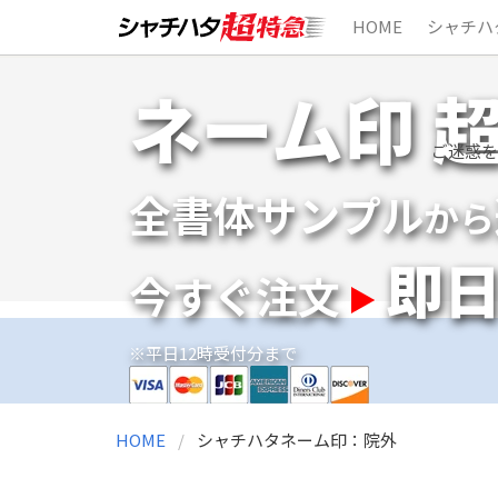
HOME
シャチハ
Skip
ネーム印 
to
content
ご迷惑を
全書体サンプル
から
即
今すぐ注文
※平日12時受付分まで
HOME
シャチハタネーム印：院外