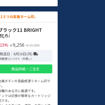
11ミリの高級ネーム印。
ブラック11 BRIGHT
)
9,256
-15%
￥10,890
￥
発送日：8月10日(月)
宅配便コンパクト（手渡し）
商品詳細・ご注文
金属ボディの高級感漂うネーム印で
す。
役職のある方に最適です。
インクは交換が簡単なカートリッジ
式です。