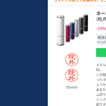
ネー
(
-15
発送日
ネコポ
メタ
印。
これ
った
ょう
9.5mm
あな
ム印で
イン
択でき