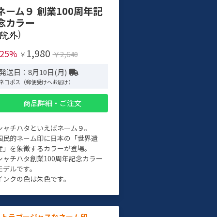
ネーム９ 創業100周年記
念カラー
)
1,980
-25%
￥2,640
￥
発送日：8月10日(月)
ネコポス（郵便受けへお届け）
商品詳細・ご注文
シャチハタといえばネーム９。
国民的ネーム印に日本の「世界遺
産」を象徴するカラーが登場。
シャチハタ創業100周年記念カラー
モデルです。
インクの色は朱色です。
ルトラゴージャスなネーム印。