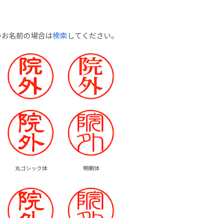
のお名前の場合は
検索
してください。
丸ゴシック体
明朝体