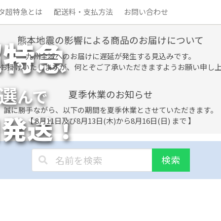
タ超特急とは
配送料・支払方法
お問い合わせ
熊本地震の影響による商品のお届けについて
超特急
九州全域へのお届けに遅延が発生する見込みです。
お掛けいたしますが、何とぞご了承いただきますようお願い申し
選
んで
夏季休業のお知らせ
誠に勝手ながら、以下の期間を夏季休業とさせていただきます。
日発送！
【 8月11日及び8月13日(木)から8月16日(日) まで 】
検索