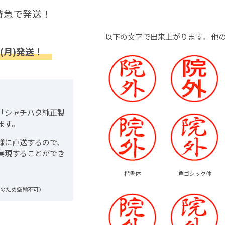
特急で発送！
以下の文字で出来上がります。
他
(月)発送！
「シャチハタ純正製
ます。
様に直送するので、
実現することができ
楷書体
角ゴシック体
品のため空輸不可）