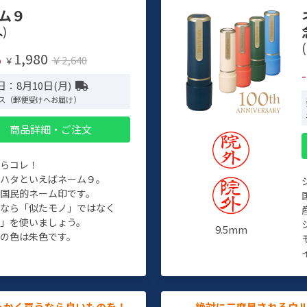
ム９
)
(
1,980
%
￥2,640
￥
：8月10日(月)
ス（郵便受けへお届け）
商品詳細・ご注文
たらコレ！
チハタといえばネーム９。
ぞ国民的ネーム印です。
人なら「似たモノ」ではなく
物」を使いましょう。
9.5mm
の色は朱色です。
っかく買うなら良いものを！
絶対に二度見されるウ