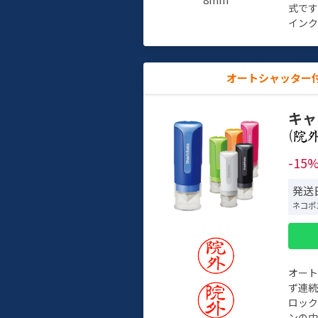
式で
インク
オートシャッター
キャ
(
-15
発送日
ネコポ
オー
ず連続
ロック
ンの中