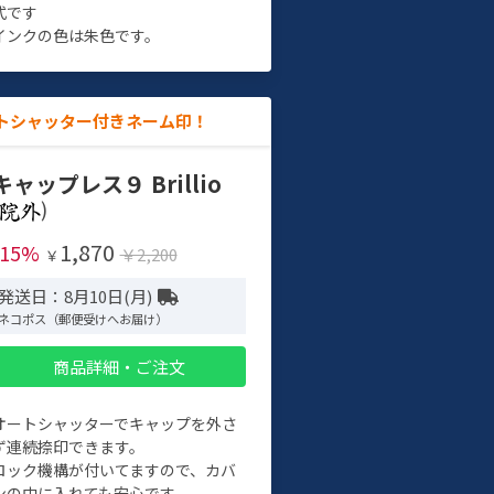
式です
インクの色は朱色です。
トシャッター付きネーム印！
キャップレス９ Brillio
)
1,870
-15%
￥2,200
￥
発送日：8月10日(月)
ネコポス（郵便受けへお届け）
商品詳細・ご注文
オートシャッターでキャップを外さ
ず連続捺印できます。
ロック機構が付いてますので、カバ
ンの中に入れても安心です。