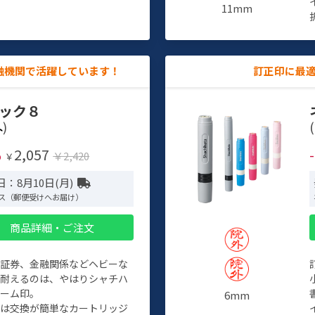
11mm
融機関で活躍しています！
訂正印に最
ック８
)
(
2,057
%
￥2,420
￥
：8月10日(月)
ス（郵便受けへお届け）
商品詳細・ご注文
、証券、金融関係などヘビーな
に耐えるのは、やはりシャチハ
ネーム印。
6mm
クは交換が簡単なカートリッジ