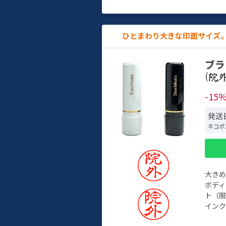
ひとまわり大きな印面サイズ。
ブラ
(
-15
発送日
ネコポ
大き
ボデ
ト（限
インク