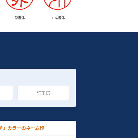
隷書体
てん書体
訂正印
産」カラーのネーム印