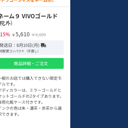
ネーム９ VIVOゴールド
)
5,610
-15%
￥6,600
￥
発送日：8月10日(月)
宅配便コンパクト（手渡し）
商品詳細・ご注文
一般のお店では購入できない限定モ
デルです。
ボディカラーは、ミラーゴールドと
マットゴールドの2タイプあります。
専用化粧ケース付きです。
インクの色は朱・濃茶・赤茶から選
択できます。