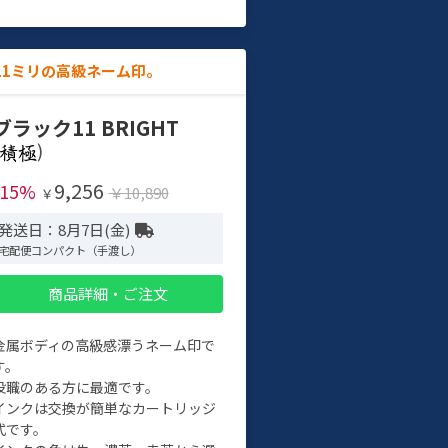
11ミリの高級ネーム印。
ブラック11 BRIGHT
)
9,256
-15%
￥10,890
￥
発送日：8月7日(金)
宅配便コンパクト（手渡し）
商品詳細・ご注文
金属ボディの高級感漂うネーム印で
す。
役職のある方に最適です。
インクは交換が簡単なカートリッジ
式です。