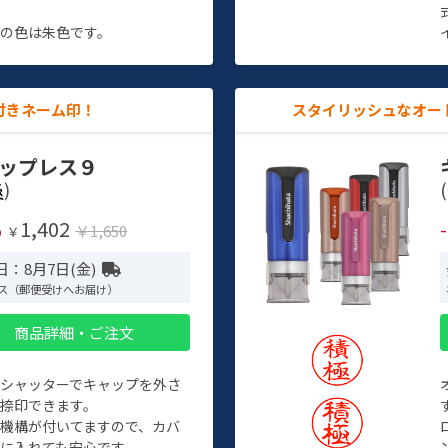
す
の色は朱色です。
付きネーム印！
スタイリッシュなオー
ップレス９
)
(
1,402
%
￥1,650
￥
日：8月7日(金)
ス（郵便受けへお届け）
商品詳細・ご注文
トシャッターでキャップを外さ
捺印できます。
機構が付いてますので、カバ
に入れても安心です。