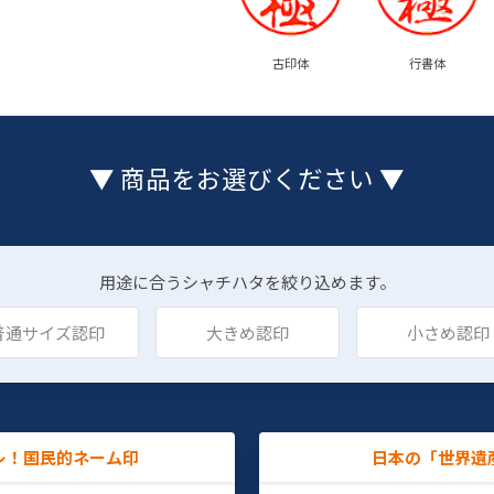
古印体
行書体
▼ 商品をお選びください ▼
用途に合うシャチハタを絞り込めます。
普通サイズ認印
大きめ認印
小さめ認印
レ！国民的ネーム印
日本の「世界遺