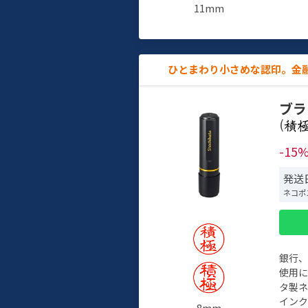
11mm
ひとまわり小さめな認印。金
ブラ
(
-15
発送
ネコポ
銀行
使用
タ製
イン
8mm