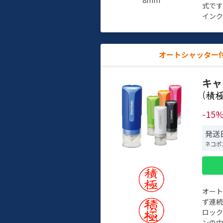
式で
インク
オートシャッター
キャ
(
-15
発送
ネコポ
オー
ず連続
ロック
ンの中