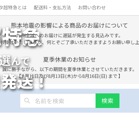
タ超特急とは
配送料・支払方法
お問い合わせ
熊本地震の影響による商品のお届けについて
超特急
九州全域へのお届けに遅延が発生する見込みです。
お掛けいたしますが、何とぞご了承いただきますようお願い申し
選
んで
夏季休業のお知らせ
誠に勝手ながら、以下の期間を夏季休業とさせていただきます。
日発送！
【 8月11日及び8月13日(木)から8月16日(日) まで 】
検索