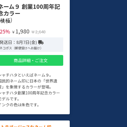
ネーム９ 創業100周年記
念カラー
)
1,980
-25%
￥2,640
￥
発送日：8月7日(金)
ネコポス（郵便受けへお届け）
商品詳細・ご注文
シャチハタといえばネーム９。
国民的ネーム印に日本の「世界遺
産」を象徴するカラーが登場。
シャチハタ創業100周年記念カラー
モデルです。
インクの色は朱色です。
ルトラゴージャスなネーム印。