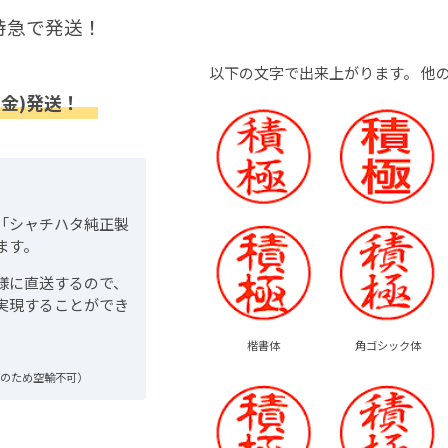
特急で発送！
以下の文字で出来上がります。
他
(金)発送！
「シャチハタ純正製
ます。
様に直送するので、
実現することができ
楷書体
角ゴシック体
品のため空輸不可）