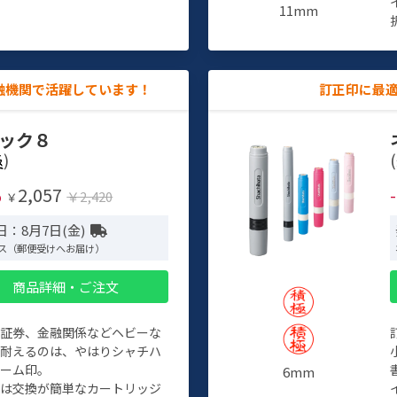
11mm
融機関で活躍しています！
訂正印に最
ック８
)
(
2,057
%
￥2,420
￥
日：8月7日(金)
ス（郵便受けへお届け）
商品詳細・ご注文
、証券、金融関係などヘビーな
に耐えるのは、やはりシャチハ
ネーム印。
6mm
クは交換が簡単なカートリッジ