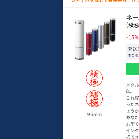
ネー
(
-15
発送
ネコポ
メタ
印。
これ
った
ょう
9.5mm
あな
ム印で
イン
択でき