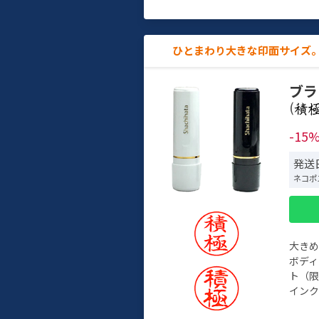
ひとまわり大きな印面サイズ。
ブラ
(
-15
発送
ネコポ
大き
ボデ
ト（限
インク