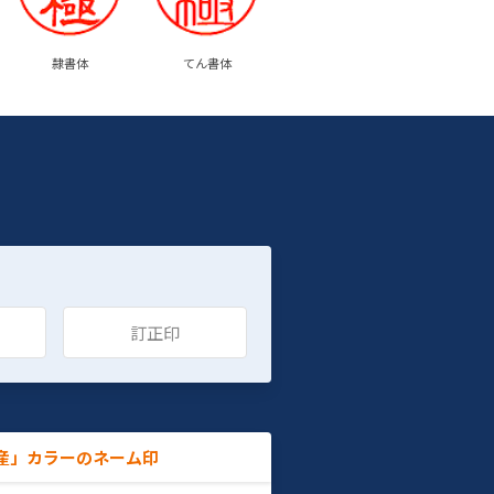
隷書体
てん書体
訂正印
産」カラーのネーム印