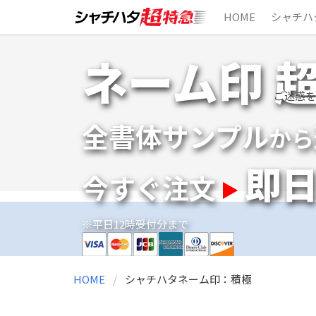
HOME
シャチハ
Skip
ネーム印 
to
content
ご迷惑を
全書体サンプル
から
即
今すぐ注文
※平日12時受付分まで
HOME
シャチハタネーム印：積極