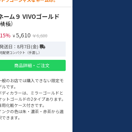
ネーム９ VIVOゴールド
)
5,610
-15%
￥6,600
￥
発送日：8月7日(金)
宅配便コンパクト（手渡し）
商品詳細・ご注文
一般のお店では購入できない限定モ
デルです。
ボディカラーは、ミラーゴールドと
マットゴールドの2タイプあります。
専用化粧ケース付きです。
インクの色は朱・濃茶・赤茶から選
択できます。