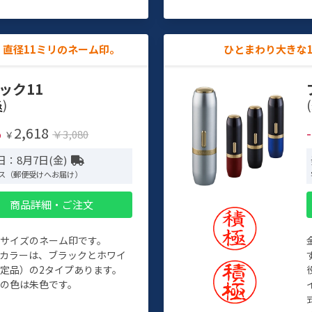
直径11ミリのネーム印。
ひとまわり大きな
ック11
)
(
2,618
%
￥3,080
￥
日：8月7日(金)
ス（郵便受けへお届け）
商品詳細・ご注文
めサイズのネーム印です。
ィカラーは、ブラックとホワイ
定品）の2タイプあります。
の色は朱色です。