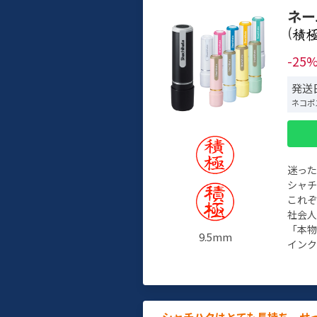
ネー
(
-25
発送
ネコポ
迷っ
シャ
これ
社会
「本
9.5mm
インク
シャチハタはとても長持ち。せ