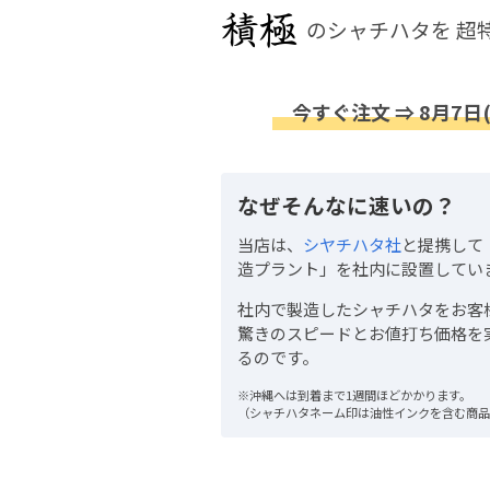
のシャチハタを
超
今すぐ注文 ⇒ 8月7日
なぜそんなに速いの？
当店は、
シヤチハタ社
と提携して
造プラント」を社内に設置してい
社内で製造したシャチハタをお客
驚きのスピードとお値打ち価格を
るのです。
※沖縄へは到着まで1週間ほどかかります。
（シャチハタネーム印は油性インクを含む商