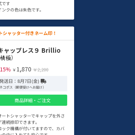
式です
インクの色は朱色です。
トシャッター付きネーム印！
キャップレス９ Brillio
)
1,870
-15%
￥2,200
￥
発送日：8月7日(金)
ネコポス（郵便受けへお届け）
商品詳細・ご注文
オートシャッターでキャップを外さ
ず連続捺印できます。
ロック機構が付いてますので、カバ
ンの中に入れても安心です。