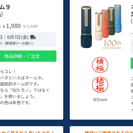
ム９
)
(
1,980
%
￥2,640
￥
日：8月7日(金)
ス（郵便受けへお届け）
商品詳細・ご注文
たらコレ！
チハタといえばネーム９。
ぞ国民的ネーム印です。
人なら「似たモノ」ではなく
物」を使いましょう。
9.5mm
の色は朱色です。
っかく買うなら良いものを！
絶対に二度見されるウ