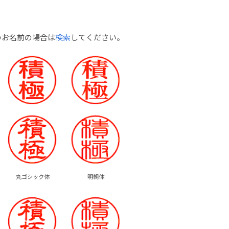
のお名前の場合は
検索
してください。
丸ゴシック体
明朝体