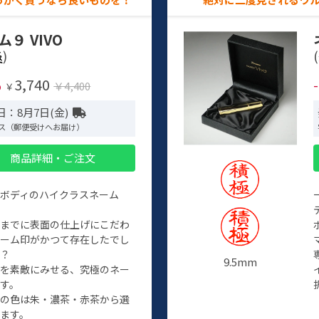
ム９ VIVO
)
(
3,740
%
￥4,400
￥
日：8月7日(金)
ス（郵便受けへお届け）
商品詳細・ご注文
ルボディのハイクラスネーム
程までに表面の仕上げにこだわ
ネーム印がかつて存在したでし
か？
9.5mm
たを素敵にみせる、究極のネー
す。
クの色は朱・濃茶・赤茶から選
ます。