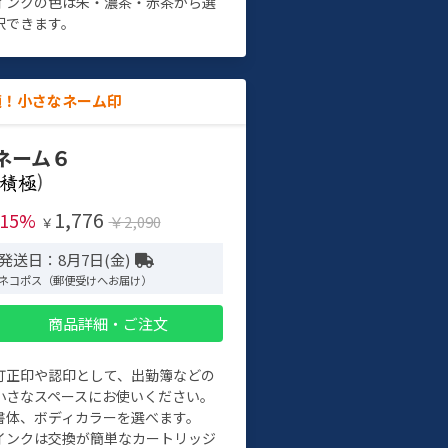
インクの色は朱・濃茶・赤茶から選
択できます。
適！小さなネーム印
ネーム６
)
1,776
-15%
￥2,090
￥
発送日：8月7日(金)
ネコポス（郵便受けへお届け）
商品詳細・ご注文
訂正印や認印として、出勤簿などの
小さなスペースにお使いください。
書体、ボディカラーを選べます。
インクは交換が簡単なカートリッジ