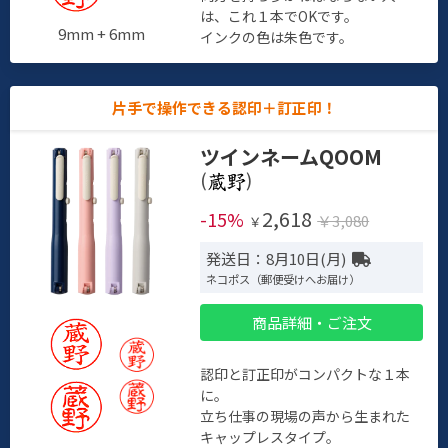
は、これ１本でOKです。
9mm + 6mm
インクの色は朱色です。
片手で操作できる認印＋訂正印！
ツインネームQOOM
(
)
2,618
-15%
￥3,080
￥
発送日：8月10日(月)
ネコポス（郵便受けへお届け）
商品詳細・ご注文
認印と訂正印がコンパクトな１本
に。
立ち仕事の現場の声から生まれた
キャップレスタイプ。