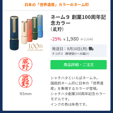
日本の「世界遺産」カラーのネーム印
ネーム９ 創業100周年記
念カラー
(
)
1,980
-25%
￥2,640
￥
発送日：8月10日(月)
ネコポス（郵便受けへお届け）
商品詳細・ご注文
シャチハタといえばネーム９。
国民的ネーム印に日本の「世界遺
産」を象徴するカラーが登場。
9.5mm
シャチハタ創業100周年記念カラー
モデルです。
インクの色は朱色です。