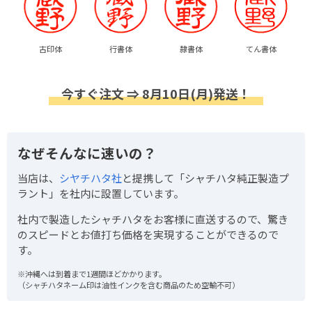
古印体
行書体
隷書体
てん書体
今すぐ注文 ⇒ 8月10日(月)発送！
なぜそんなに速いの？
当店は、
シヤチハタ社
と提携して「シャチハタ純正製造プ
ラント」を社内に設置しています。
社内で製造したシャチハタをお客様に直送するので、驚き
のスピードとお値打ち価格を実現することができるので
す。
※沖縄へは到着まで1週間ほどかかります。
（シャチハタネーム印は油性インクを含む商品のため空輸不可）