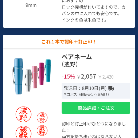
におすすめ
9mm
ロック機構が付いてますので、カ
バンの中に入れても安心です。
インクの色は朱色です。
これ１本で認印＋訂正印！
ペアネーム
(
)
2,057
-15%
￥2,420
￥
発送日：8月10日(月)
ネコポス（郵便受けへお届け）
商品詳細・ご注文
認印と訂正印がひとつになりまし
た！
両方を持ち歩かねばならない人