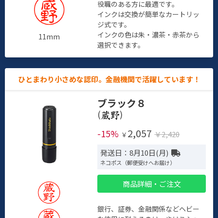
役職のある方に最適です。
インクは交換が簡単なカートリッ
ジ式です。
インクの色は朱・濃茶・赤茶から
11mm
選択できます。
ひとまわり小さめな認印。金融機関で活躍しています！
ブラック８
(
)
2,057
-15%
￥2,420
￥
発送日：8月10日(月)
ネコポス（郵便受けへお届け）
商品詳細・ご注文
銀行、証券、金融関係などヘビー