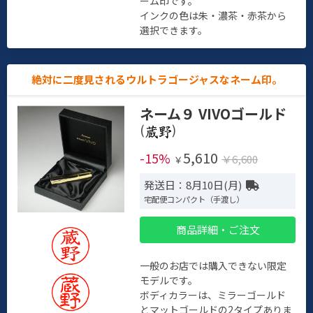
ーム印です。
インクの色は朱・濃茶・赤茶から
選択できます。
絶対に二度見されるウルトラゴージャスなネーム印。
ネーム９ VIVOゴールド
(
)
5,610
-15%
￥6,600
￥
発送日：8月10日(月)
宅配便コンパクト（手渡し）
商品詳細・ご注文
一般のお店では購入できない限定
モデルです。
ボディカラーは、ミラーゴールド
とマットゴールドの2タイプありま