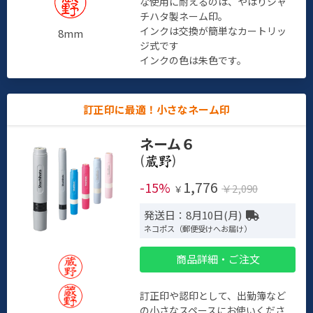
な使用に耐えるのは、やはりシャ
チハタ製ネーム印。
インクは交換が簡単なカートリッ
8mm
ジ式です
インクの色は朱色です。
訂正印に最適！小さなネーム印
ネーム６
(
)
1,776
-15%
￥2,090
￥
発送日：8月10日(月)
ネコポス（郵便受けへお届け）
商品詳細・ご注文
訂正印や認印として、出勤簿など
の小さなスペースにお使いくださ