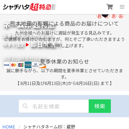
Skip
ネーム印 超特急
熊本地震の影響による商品のお届けについて
to
content
九州全域へのお届けに遅延が発生する見込みです。
全書体サンプル
選
から
んで
ご迷惑をお掛けいたしますが、何とぞご了承いただきますよう
即日発送！
今すぐ注文
お願い申し上げます。
※平日12時受付分まで
夏季休業のお知らせ
誠に勝手ながら、以下の期間を夏季休業とさせていただきま
す。
【 8月11日及び8月13日(木)から8月16日(日) まで 】
検索
HOME
シャチハタネーム印：蔵野