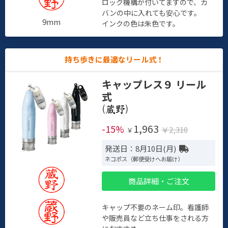
ロック機構が付いてますので、カ
バンの中に入れても安心です。
9mm
インクの色は朱色です。
持ち歩きに最適なリール式！
キャップレス９ リール
式
(
)
1,963
-15%
￥2,310
￥
発送日：8月10日(月)
ネコポス（郵便受けへお届け）
商品詳細・ご注文
キャップ不要のネーム印。看護師
や販売員など立ち仕事をされる方