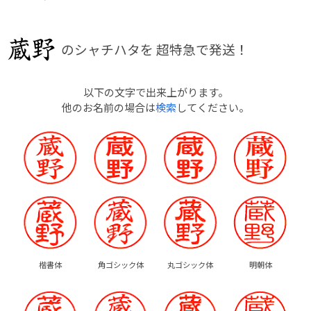
のシャチハタを
超特急で発送！
以下の文字で出来上がります。
他のお名前の場合は
検索
してください。
楷書体
角ゴシック体
丸ゴシック体
明朝体