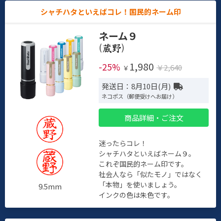
シャチハタといえばコレ！国民的ネーム印
ネーム９
(
)
1,980
-25%
￥2,640
￥
発送日：8月10日(月)
ネコポス（郵便受けへお届け）
商品詳細・ご注文
迷ったらコレ！
シャチハタといえばネーム９。
これぞ国民的ネーム印です。
社会人なら「似たモノ」ではなく
「本物」を使いましょう。
9.5mm
インクの色は朱色です。