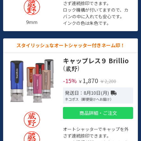
さず連続捺印できます。
ロック機構が付いてますので、カ
バンの中に入れても安心です。
9mm
インクの色は朱色です。
スタイリッシュなオートシャッター付きネーム印！
キャップレス９ Brillio
(
)
1,870
-15%
￥2,200
￥
発送日：8月10日(月)
ネコポス（郵便受けへお届け）
商品詳細・ご注文
オートシャッターでキャップを外
さず連続捺印できます。