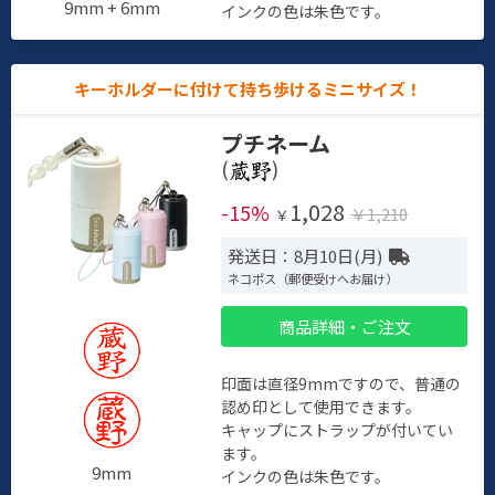
9mm + 6mm
インクの色は朱色です。
キーホルダーに付けて持ち歩けるミニサイズ！
プチネーム
(
)
1,028
-15%
￥1,210
￥
発送日：8月10日(月)
ネコポス（郵便受けへお届け）
商品詳細・ご注文
印面は直径9mmですので、普通の
認め印として使用できます。
キャップにストラップが付いてい
ます。
9mm
インクの色は朱色です。