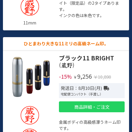
イト（限定品）の2タイプありま
す。
インクの色は朱色です。
11mm
ひとまわり大きな11ミリの高級ネーム印。
ブラック11 BRIGHT
(
)
9,256
-15%
￥10,890
￥
発送日：8月10日(月)
宅配便コンパクト（手渡し）
商品詳細・ご注文
金属ボディの高級感漂うネーム印
です。