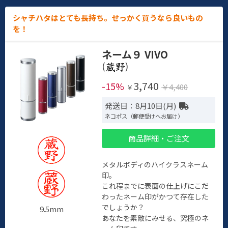
シャチハタはとても長持ち。せっかく買うなら良いもの
を！
ネーム９ VIVO
(
)
3,740
-15%
￥4,400
￥
発送日：8月10日(月)
ネコポス（郵便受けへお届け）
商品詳細・ご注文
メタルボディのハイクラスネーム
印。
これ程までに表面の仕上げにこだ
わったネーム印がかつて存在した
でしょうか？
9.5mm
あなたを素敵にみせる、究極のネ