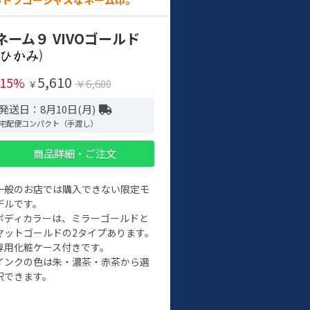
ネーム９ VIVOゴールド
)
5,610
-15%
￥6,600
￥
発送日：8月10日(月)
宅配便コンパクト（手渡し）
商品詳細・ご注文
一般のお店では購入できない限定モ
デルです。
ボディカラーは、ミラーゴールドと
マットゴールドの2タイプあります。
専用化粧ケース付きです。
インクの色は朱・濃茶・赤茶から選
択できます。