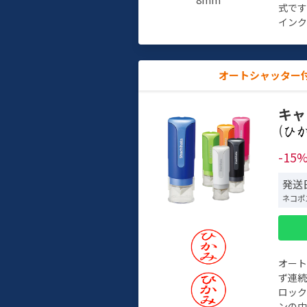
式で
インク
オートシャッター
キャ
(
-15
発送日
ネコポ
オー
ず連続
ロック
ンの中