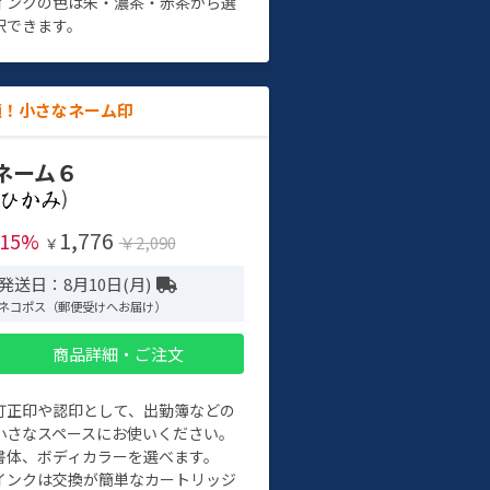
インクの色は朱・濃茶・赤茶から選
択できます。
適！小さなネーム印
ネーム６
)
1,776
-15%
￥2,090
￥
発送日：8月10日(月)
ネコポス（郵便受けへお届け）
商品詳細・ご注文
訂正印や認印として、出勤簿などの
小さなスペースにお使いください。
書体、ボディカラーを選べます。
インクは交換が簡単なカートリッジ