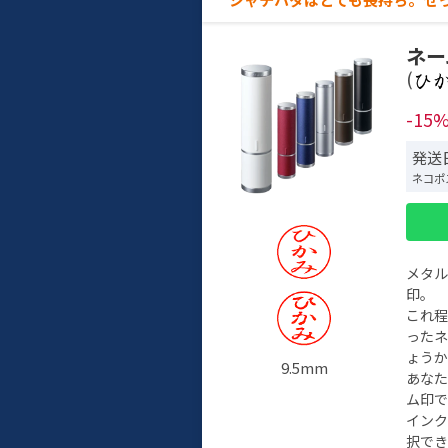
ネー
(
-15
発送日
ネコポ
メタ
印。
これ
った
ょう
9.5mm
あな
ム印で
イン
択でき