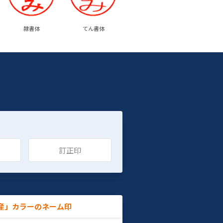
隷書体
てん書体
訂正印
産」カラーのネーム印