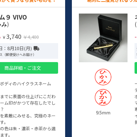
ム９ VIVO
)
(
3,740
%
￥4,400
￥
：8月10日(月)
ス（郵便受けへお届け）
商品詳細・ご注文
ルボディのハイクラスネーム
程までに表面の仕上げにこだわ
ネーム印がかつて存在したでし
か？
9.5mm
たを素敵にみせる、究極のネー
す。
クの色は朱・濃茶・赤茶から選
ます。