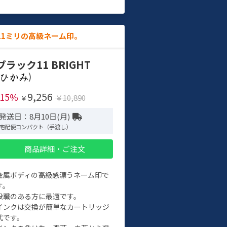
11ミリの高級ネーム印。
ブラック11 BRIGHT
)
9,256
-15%
￥10,890
￥
発送日：8月10日(月)
宅配便コンパクト（手渡し）
商品詳細・ご注文
金属ボディの高級感漂うネーム印で
す。
役職のある方に最適です。
インクは交換が簡単なカートリッジ
式です。