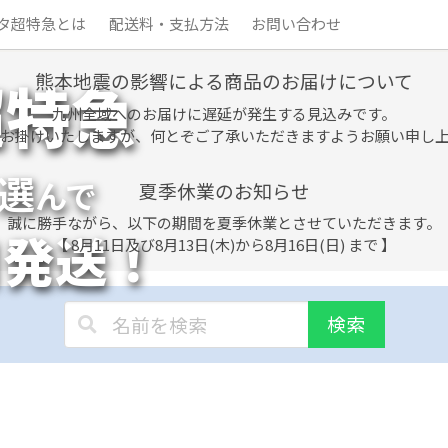
タ超特急とは
配送料・支払方法
お問い合わせ
熊本地震の影響による商品のお届けについて
超特急
九州全域へのお届けに遅延が発生する見込みです。
お掛けいたしますが、何とぞご了承いただきますようお願い申し
選
んで
夏季休業のお知らせ
誠に勝手ながら、以下の期間を夏季休業とさせていただきます。
日発送！
【 8月11日及び8月13日(木)から8月16日(日) まで 】
検索