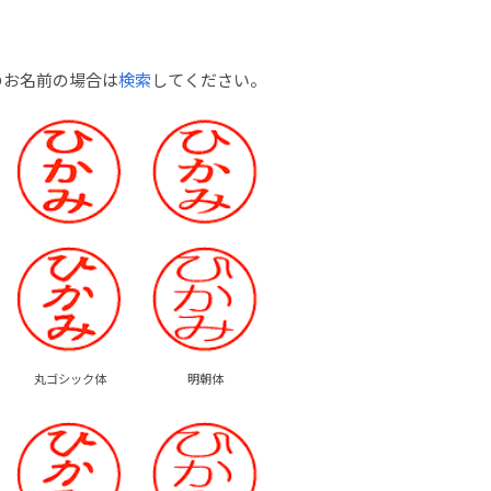
のお名前の場合は
検索
してください。
丸ゴシック体
明朝体