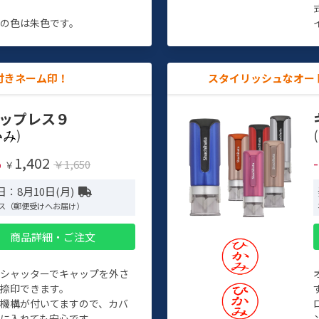
す
の色は朱色です。
付きネーム印！
スタイリッシュなオー
ップレス９
)
(
1,402
%
￥1,650
￥
：8月10日(月)
ス（郵便受けへお届け）
商品詳細・ご注文
トシャッターでキャップを外さ
捺印できます。
機構が付いてますので、カバ
に入れても安心です。