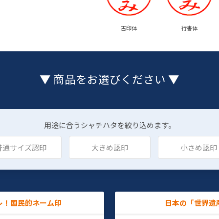
古印体
行書体
▼ 商品をお選びください ▼
用途に合うシャチハタを絞り込めます。
普通サイズ認印
大きめ認印
小さめ認印
レ！国民的ネーム印
日本の「世界遺