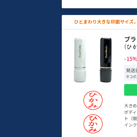
ひとまわり大きな印面サイズ。
ブラ
(
-15
発送日
ネコポ
大き
ボデ
ト（限
インク