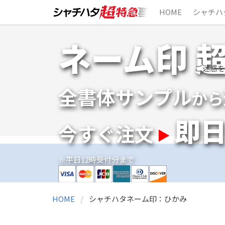
HOME
シャチハ
Skip
ネーム印 
to
content
ご迷惑を
全書体サンプル
から
即
今すぐ注文
※平日12時受付分まで
HOME
シャチハタネーム印：ひかみ