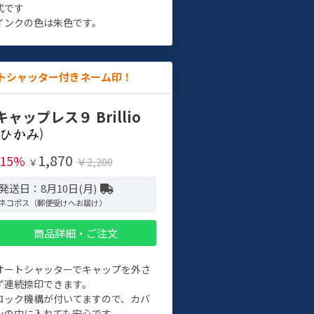
式です
インクの色は朱色です。
トシャッター付きネーム印！
キャップレス９ Brillio
)
1,870
-15%
￥2,200
￥
発送日：8月10日(月)
ネコポス（郵便受けへお届け）
商品詳細・ご注文
オートシャッターでキャップを外さ
ず連続捺印できます。
ロック機構が付いてますので、カバ
ンの中に入れても安心です。