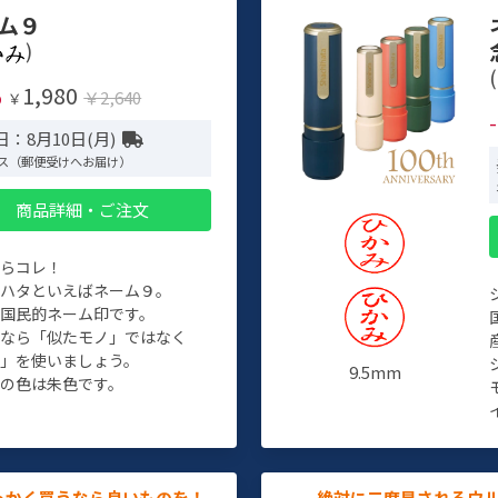
ム９
)
(
1,980
%
￥2,640
￥
：8月10日(月)
ス（郵便受けへお届け）
商品詳細・ご注文
たらコレ！
チハタといえばネーム９。
ぞ国民的ネーム印です。
人なら「似たモノ」ではなく
物」を使いましょう。
9.5mm
の色は朱色です。
っかく買うなら良いものを！
絶対に二度見されるウ