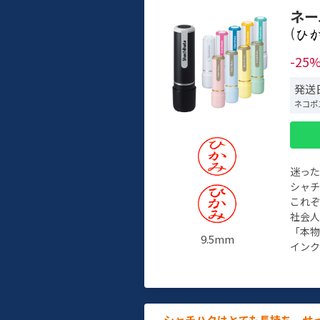
ネー
(
-25
発送日
ネコポ
迷っ
シャ
これ
社会
「本
9.5mm
インク
シャチハタはとても長持ち。せ