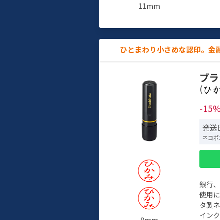
11mm
ひとまわり小さめな認印。金
ブラ
(
-15
発送日
ネコポ
銀行
使用
タ製
イン
8mm