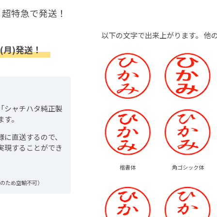
超特急で発送！
以下の文字で出来上がります。
他
(月)発送！
「シャチハタ純正製
ます。
様に直送するので、
実現することができ
楷書体
角ゴシック体
品のため空輸不可）