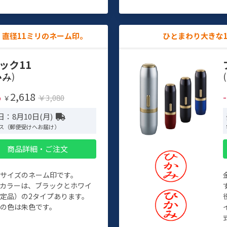
直径11ミリのネーム印。
ひとまわり大きな
ック11
)
(
2,618
%
￥3,080
￥
：8月10日(月)
ス（郵便受けへお届け）
商品詳細・ご注文
めサイズのネーム印です。
ィカラーは、ブラックとホワイ
定品）の2タイプあります。
の色は朱色です。