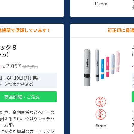
11mm
融機関で活躍しています！
訂正印に最
ック８
)
(
2,057
%
￥2,420
￥
：8月10日(月)
ス（郵便受けへお届け）
商品詳細・ご注文
、証券、金融関係などヘビーな
に耐えるのは、やはりシャチハ
ネーム印。
6mm
クは交換が簡単なカートリッジ