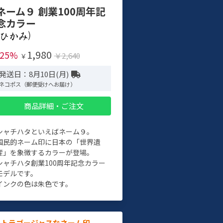
ネーム９ 創業100周年記
念カラー
)
1,980
-25%
￥2,640
￥
発送日：8月10日(月)
ネコポス（郵便受けへお届け）
商品詳細・ご注文
シャチハタといえばネーム９。
国民的ネーム印に日本の「世界遺
産」を象徴するカラーが登場。
シャチハタ創業100周年記念カラー
モデルです。
インクの色は朱色です。
ルトラゴージャスなネーム印。