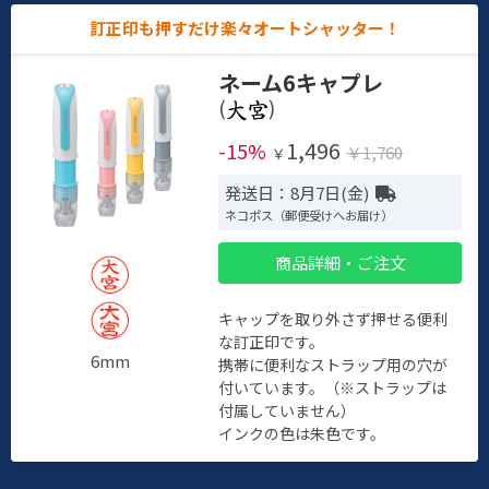
訂正印も押すだけ楽々オートシャッター！
ネーム6キャプレ
(
)
1,496
-15%
￥1,760
￥
発送日：8月7日(金)
ネコポス（郵便受けへお届け）
商品詳細・ご注文
キャップを取り外さず押せる便利
な訂正印です。
6mm
携帯に便利なストラップ用の穴が
付いています。（※ストラップは
付属していません）
インクの色は朱色です。