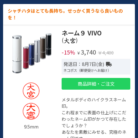
シャチハタはとても長持ち。せっかく買うなら良いもの
を！
ネーム９ VIVO
(
)
3,740
-15%
￥4,400
￥
発送日：8月7日(金)
ネコポス（郵便受けへお届け）
商品詳細・ご注文
メタルボディのハイクラスネーム
印。
これ程までに表面の仕上げにこだ
わったネーム印がかつて存在した
でしょうか？
9.5mm
あなたを素敵にみせる、究極のネ