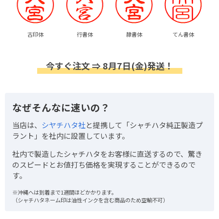
古印体
行書体
隷書体
てん書体
今すぐ注文 ⇒ 8月7日(金)発送！
なぜそんなに速いの？
当店は、
シヤチハタ社
と提携して「シャチハタ純正製造プ
ラント」を社内に設置しています。
社内で製造したシャチハタをお客様に直送するので、驚き
のスピードとお値打ち価格を実現することができるので
す。
※沖縄へは到着まで1週間ほどかかります。
（シャチハタネーム印は油性インクを含む商品のため空輸不可）