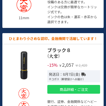
役職のある方に最適です。
インクは交換が簡単なカートリッ
ジ式です。
インクの色は朱・濃茶・赤茶から
11mm
選択できます。
ひとまわり小さめな認印。金融機関で活躍しています！
ブラック８
(
)
2,057
-15%
￥2,420
￥
発送日：8月7日(金)
ネコポス（郵便受けへお届け）
商品詳細・ご注文
銀行、証券、金融関係などヘビー