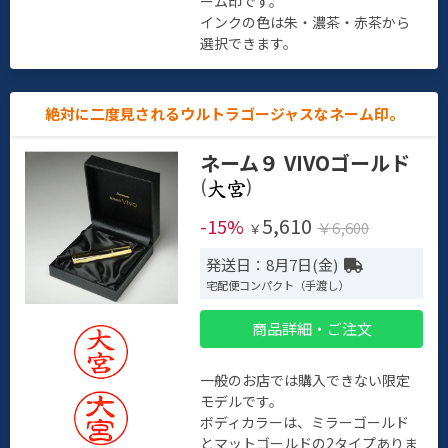
ーム印です。
インクの色は朱・濃茶・赤茶から
選択できます。
絶対に二度見されるウルトラゴージャスなネーム印。
ネーム９ VIVOゴールド
(
)
5,610
-15%
￥6,600
￥
発送日：8月7日(金)
宅配便コンパクト（手渡し）
商品詳細・ご注文
一般のお店では購入できない限定
モデルです。
ボディカラーは、ミラーゴールド
とマットゴールドの2タイプありま