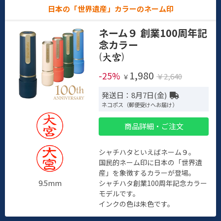
日本の「世界遺産」カラーのネーム印
ネーム９ 創業100周年記
念カラー
(
)
1,980
-25%
￥2,640
￥
発送日：8月7日(金)
ネコポス（郵便受けへお届け）
商品詳細・ご注文
シャチハタといえばネーム９。
国民的ネーム印に日本の「世界遺
産」を象徴するカラーが登場。
9.5mm
シャチハタ創業100周年記念カラー
モデルです。
インクの色は朱色です。