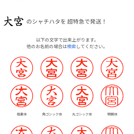
のシャチハタを
超特急で発送！
以下の文字で出来上がります。
他のお名前の場合は
検索
してください。
楷書体
角ゴシック体
丸ゴシック体
明朝体