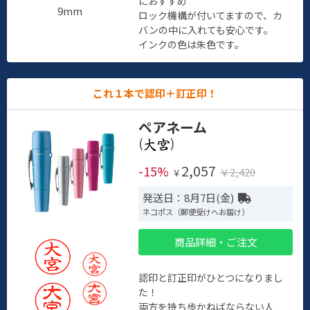
におすすめ
9mm
ロック機構が付いてますので、カ
バンの中に入れても安心です。
インクの色は朱色です。
これ１本で認印＋訂正印！
ペアネーム
(
)
2,057
-15%
￥2,420
￥
発送日：8月7日(金)
ネコポス（郵便受けへお届け）
商品詳細・ご注文
認印と訂正印がひとつになりまし
た！
両方を持ち歩かねばならない人