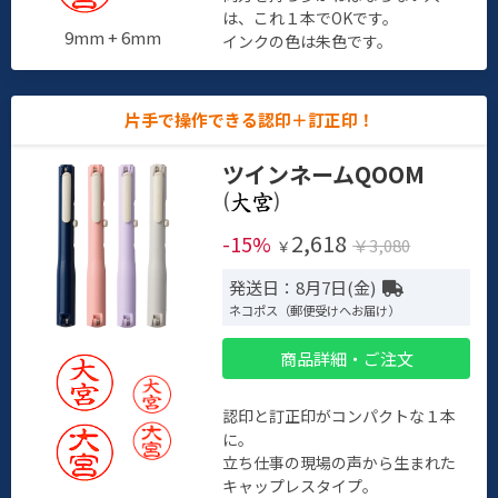
は、これ１本でOKです。
9mm + 6mm
インクの色は朱色です。
片手で操作できる認印＋訂正印！
ツインネームQOOM
(
)
2,618
-15%
￥3,080
￥
発送日：8月7日(金)
ネコポス（郵便受けへお届け）
商品詳細・ご注文
認印と訂正印がコンパクトな１本
に。
立ち仕事の現場の声から生まれた
キャップレスタイプ。