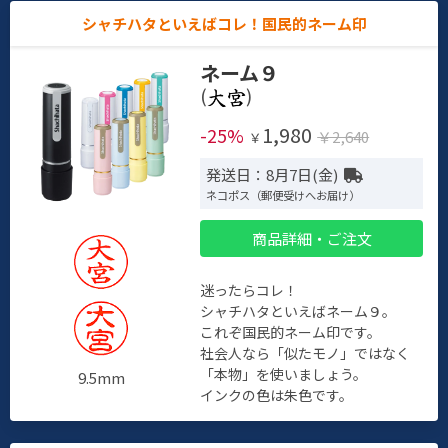
シャチハタといえばコレ！国民的ネーム印
ネーム９
(
)
1,980
-25%
￥2,640
￥
発送日：8月7日(金)
ネコポス（郵便受けへお届け）
商品詳細・ご注文
迷ったらコレ！
シャチハタといえばネーム９。
これぞ国民的ネーム印です。
社会人なら「似たモノ」ではなく
「本物」を使いましょう。
9.5mm
インクの色は朱色です。