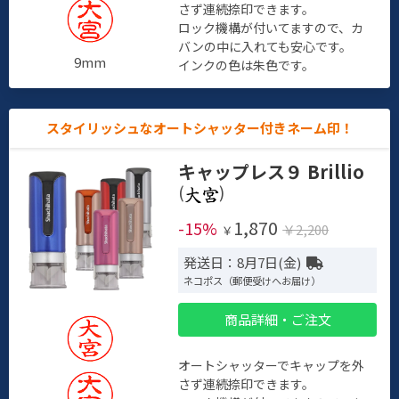
さず連続捺印できます。
ロック機構が付いてますので、カ
バンの中に入れても安心です。
9mm
インクの色は朱色です。
スタイリッシュなオートシャッター付きネーム印！
キャップレス９ Brillio
(
)
1,870
-15%
￥2,200
￥
発送日：8月7日(金)
ネコポス（郵便受けへお届け）
商品詳細・ご注文
オートシャッターでキャップを外
さず連続捺印できます。