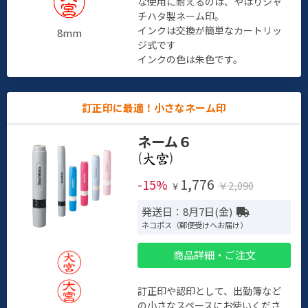
な使用に耐えるのは、やはりシャ
チハタ製ネーム印。
インクは交換が簡単なカートリッ
8mm
ジ式です
インクの色は朱色です。
訂正印に最適！小さなネーム印
ネーム６
(
)
1,776
-15%
￥2,090
￥
発送日：8月7日(金)
ネコポス（郵便受けへお届け）
商品詳細・ご注文
訂正印や認印として、出勤簿など
の小さなスペースにお使いくださ