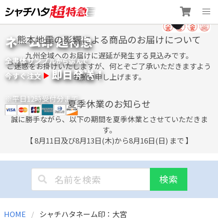
Skip
ネーム印 超特急
熊本地震の影響による商品のお届けについて
to
content
九州全域へのお届けに遅延が発生する見込みです。
全書体サンプル
選
から
んで
ご迷惑をお掛けいたしますが、何とぞご了承いただきますよう
即日発送！
今すぐ注文
お願い申し上げます。
※平日12時受付分まで
夏季休業のお知らせ
誠に勝手ながら、以下の期間を夏季休業とさせていただきま
す。
【 8月11日及び8月13日(木)から8月16日(日) まで 】
検索
HOME
シャチハタネーム印：大宮