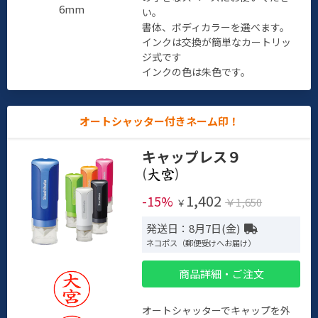
6mm
い。
書体、ボディカラーを選べます。
インクは交換が簡単なカートリッ
ジ式です
インクの色は朱色です。
オートシャッター付きネーム印！
キャップレス９
(
)
1,402
-15%
￥1,650
￥
発送日：8月7日(金)
ネコポス（郵便受けへお届け）
商品詳細・ご注文
オートシャッターでキャップを外