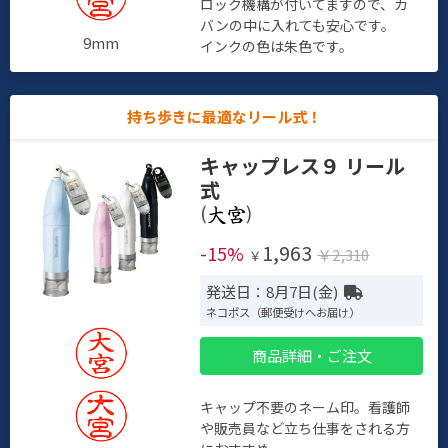
ロック機構が付いてますので、カ
バンの中に入れても安心です。
9mm
インクの色は朱色です。
持ち歩きに最適なリール式！
キャップレス９ リール
式
(
)
1,963
-15%
￥2,310
￥
発送日：8月7日(金)
ネコポス（郵便受けへお届け）
商品詳細・ご注文
キャップ不要のネーム印。看護師
や販売員など立ち仕事をされる方