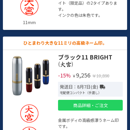
イト（限定品）の2タイプありま
す。
インクの色は朱色です。
11mm
ひとまわり大きな11ミリの高級ネーム印。
ブラック11 BRIGHT
(
)
9,256
-15%
￥10,890
￥
発送日：8月7日(金)
宅配便コンパクト（手渡し）
商品詳細・ご注文
金属ボディの高級感漂うネーム印
です。