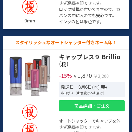
さず連続捺印できます。
ロック機構が付いてますので、カ
バンの中に入れても安心です。
9mm
インクの色は朱色です。
スタイリッシュなオートシャッター付きネーム印！
キャップレス９ Brillio
(
)
1,870
-15%
￥2,200
￥
発送日：8月6日(木)
ネコポス（郵便受けへお届け）
商品詳細・ご注文
オートシャッターでキャップを外
さず連続捺印できます。