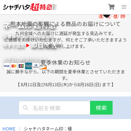
Skip
ネーム印 超特急
熊本地震の影響による商品のお届けについて
to
content
九州全域へのお届けに遅延が発生する見込みです。
全書体サンプル
選
から
んで
ご迷惑をお掛けいたしますが、何とぞご了承いただきますよう
即日発送！
今すぐ注文
お願い申し上げます。
※平日12時受付分まで
夏季休業のお知らせ
誠に勝手ながら、以下の期間を夏季休業とさせていただきま
す。
【 8月11日及び8月13日(木)から8月16日(日) まで 】
検索
HOME
シャチハタネーム印：榎