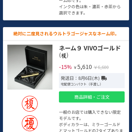
ーム印です。
インクの色は朱・濃茶・赤茶から
選択できます。
絶対に二度見されるウルトラゴージャスなネーム印。
ネーム９ VIVOゴールド
(
)
5,610
-15%
￥6,600
￥
発送日：8月6日(木)
宅配便コンパクト（手渡し）
商品詳細・ご注文
一般のお店では購入できない限定
モデルです。
ボディカラーは、ミラーゴールド
とマットゴールドの2タイプありま