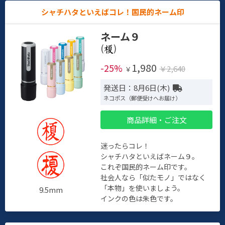
シャチハタといえばコレ！国民的ネーム印
ネーム９
(
)
1,980
-25%
￥2,640
￥
発送日：8月6日(木)
ネコポス（郵便受けへお届け）
商品詳細・ご注文
迷ったらコレ！
シャチハタといえばネーム９。
これぞ国民的ネーム印です。
社会人なら「似たモノ」ではなく
「本物」を使いましょう。
9.5mm
インクの色は朱色です。