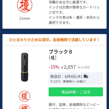
役職のある方に最適です。
インクは交換が簡単なカートリッ
ジ式です。
インクの色は朱・濃茶・赤茶から
11mm
選択できます。
ひとまわり小さめな認印。金融機関で活躍しています！
ブラック８
(
)
2,057
-15%
￥2,420
￥
発送日：8月6日(木)
ネコポス（郵便受けへお届け）
商品詳細・ご注文
銀行、証券、金融関係などヘビー