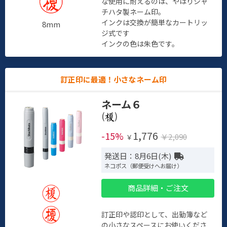
な使用に耐えるのは、やはりシャ
チハタ製ネーム印。
インクは交換が簡単なカートリッ
8mm
ジ式です
インクの色は朱色です。
訂正印に最適！小さなネーム印
ネーム６
(
)
1,776
-15%
￥2,090
￥
発送日：8月6日(木)
ネコポス（郵便受けへお届け）
商品詳細・ご注文
訂正印や認印として、出勤簿など
の小さなスペースにお使いくださ