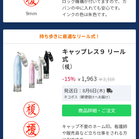
ロック機構が付いてますので、カ
バンの中に入れても安心です。
9mm
インクの色は朱色です。
持ち歩きに最適なリール式！
キャップレス９ リール
式
(
)
1,963
-15%
￥2,310
￥
発送日：8月6日(木)
ネコポス（郵便受けへお届け）
商品詳細・ご注文
キャップ不要のネーム印。看護師
や販売員など立ち仕事をされる方