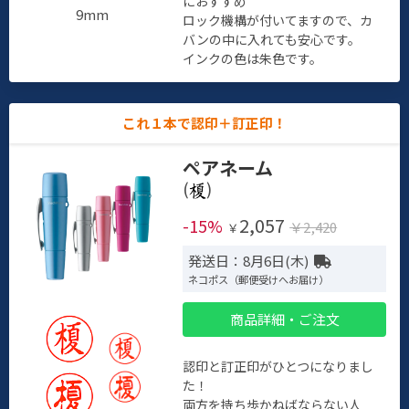
におすすめ
9mm
ロック機構が付いてますので、カ
バンの中に入れても安心です。
インクの色は朱色です。
これ１本で認印＋訂正印！
ペアネーム
(
)
2,057
-15%
￥2,420
￥
発送日：8月6日(木)
ネコポス（郵便受けへお届け）
商品詳細・ご注文
認印と訂正印がひとつになりまし
た！
両方を持ち歩かねばならない人