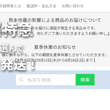
タ超特急とは
配送料・支払方法
お問い合わせ
熊本地震の影響による商品のお届けについて
超特急
九州全域へのお届けに遅延が発生する見込みです。
お掛けいたしますが、何とぞご了承いただきますようお願い申し
選
んで
夏季休業のお知らせ
誠に勝手ながら、以下の期間を夏季休業とさせていただきます。
日発送！
【 8月11日及び8月13日(木)から8月16日(日) まで 】
検索