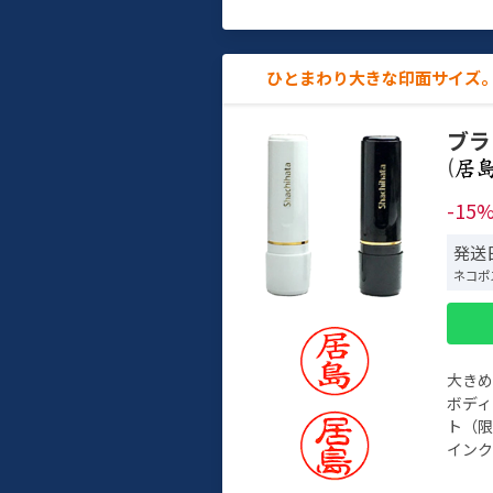
ひとまわり大きな印面サイズ。
ブラ
(
-15
発送日
ネコポ
大き
ボデ
ト（限
インク