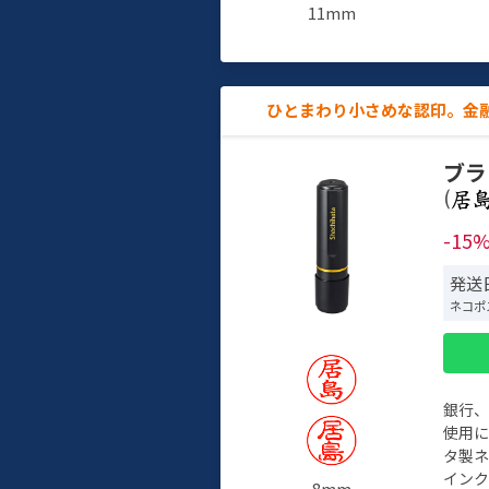
11mm
ひとまわり小さめな認印。金
ブラ
(
-15
発送日
ネコポ
銀行
使用
タ製
イン
8mm