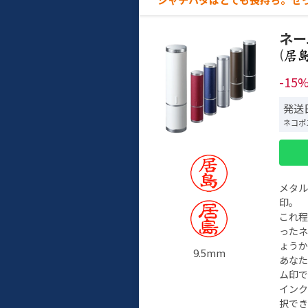
ネー
(
-15
発送日
ネコポ
メタ
印。
これ
った
ょう
9.5mm
あな
ム印で
イン
択でき