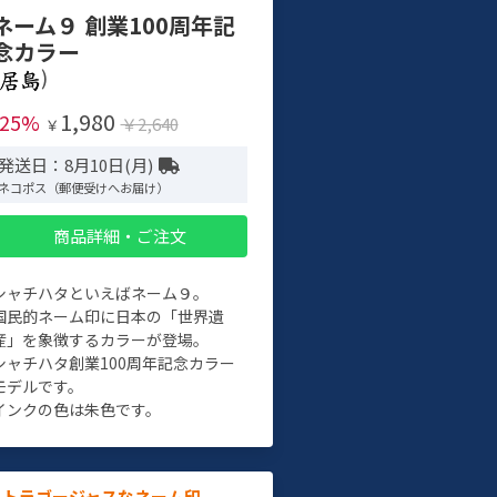
ネーム９ 創業100周年記
念カラー
)
1,980
-25%
￥2,640
￥
発送日：8月10日(月)
ネコポス（郵便受けへお届け）
商品詳細・ご注文
シャチハタといえばネーム９。
国民的ネーム印に日本の「世界遺
産」を象徴するカラーが登場。
シャチハタ創業100周年記念カラー
モデルです。
インクの色は朱色です。
ルトラゴージャスなネーム印。