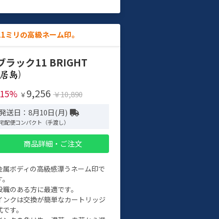
11ミリの高級ネーム印。
ブラック11 BRIGHT
)
9,256
-15%
￥10,890
￥
発送日：8月10日(月)
宅配便コンパクト（手渡し）
商品詳細・ご注文
金属ボディの高級感漂うネーム印で
す。
役職のある方に最適です。
インクは交換が簡単なカートリッジ
式です。