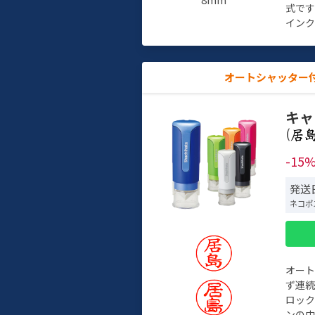
式で
インク
オートシャッター
キャ
(
-15
発送日
ネコポ
オー
ず連続
ロック
ンの中