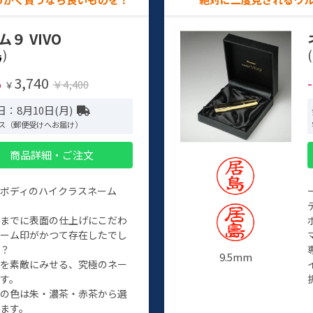
ム９ VIVO
)
(
3,740
%
￥4,400
￥
：8月10日(月)
ス（郵便受けへお届け）
商品詳細・ご注文
ルボディのハイクラスネーム
程までに表面の仕上げにこだわ
ネーム印がかつて存在したでし
か？
9.5mm
たを素敵にみせる、究極のネー
す。
クの色は朱・濃茶・赤茶から選
ます。