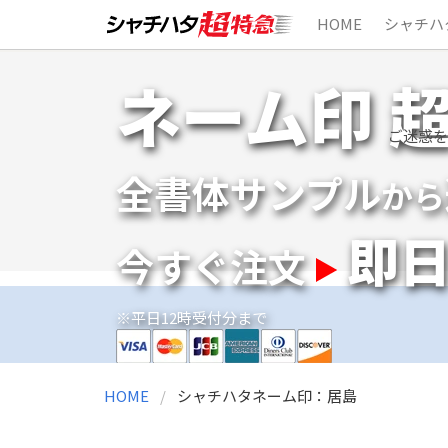
HOME
シャチハ
Skip
ネーム印 
to
content
ご迷惑を
全書体サンプル
から
即
今すぐ注文
※平日12時受付分まで
HOME
シャチハタネーム印：居島