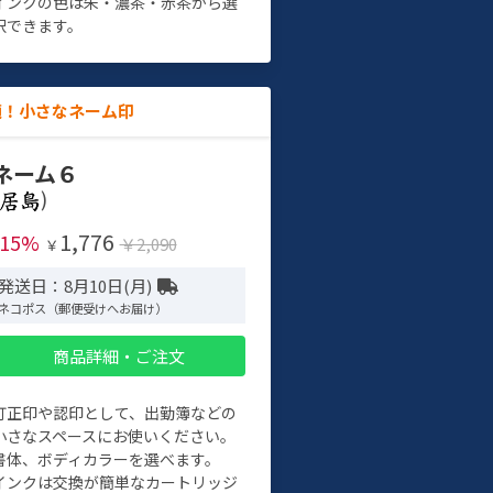
インクの色は朱・濃茶・赤茶から選
択できます。
適！小さなネーム印
ネーム６
)
1,776
-15%
￥2,090
￥
発送日：8月10日(月)
ネコポス（郵便受けへお届け）
商品詳細・ご注文
訂正印や認印として、出勤簿などの
小さなスペースにお使いください。
書体、ボディカラーを選べます。
インクは交換が簡単なカートリッジ