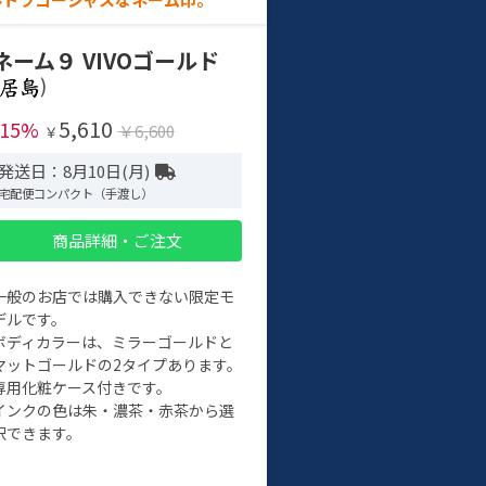
ネーム９ VIVOゴールド
)
5,610
-15%
￥6,600
￥
発送日：8月10日(月)
宅配便コンパクト（手渡し）
商品詳細・ご注文
一般のお店では購入できない限定モ
デルです。
ボディカラーは、ミラーゴールドと
マットゴールドの2タイプあります。
専用化粧ケース付きです。
インクの色は朱・濃茶・赤茶から選
択できます。