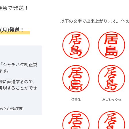
特急で発送！
以下の文字で出来上がります。
他
(月)発送！
「シャチハタ純正製
ます。
様に直送するので、
実現することができ
楷書体
角ゴシック体
品のため空輸不可）