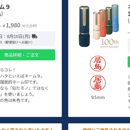
ム９
)
(
1,980
%
￥2,640
￥
：8月10日(月)
ス（郵便受けへお届け）
商品詳細・ご注文
たらコレ！
チハタといえばネーム９。
ぞ国民的ネーム印です。
人なら「似たモノ」ではなく
物」を使いましょう。
9.5mm
の色は朱色です。
っかく買うなら良いものを！
絶対に二度見されるウ