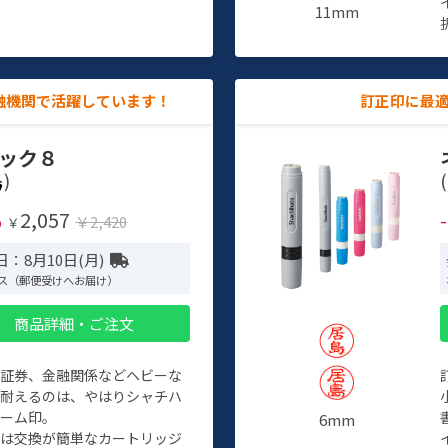
11mm
融機関で活躍しています！
訂正印に最
ック８
)
(
2,057
%
￥2,420
￥
：8月10日(月)
ス（郵便受けへお届け）
商品詳細・ご注文
、証券、金融関係などヘビーな
に耐えるのは、やはりシャチハ
ネーム印。
6mm
クは交換が簡単なカートリッジ