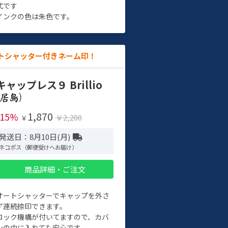
式です
インクの色は朱色です。
トシャッター付きネーム印！
キャップレス９ Brillio
)
1,870
-15%
￥2,200
￥
発送日：8月10日(月)
ネコポス（郵便受けへお届け）
商品詳細・ご注文
オートシャッターでキャップを外さ
ず連続捺印できます。
ロック機構が付いてますので、カバ
ンの中に入れても安心です。