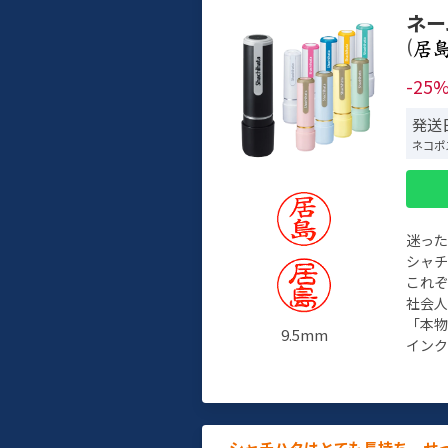
ネー
(
-25
発送日
ネコポ
迷っ
シャ
これ
社会
「本
9.5mm
インク
シャチハタはとても長持ち。せ