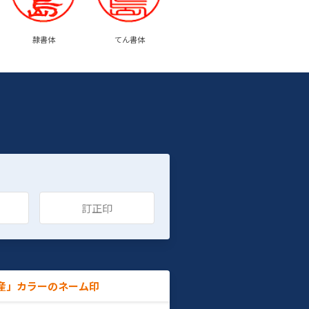
隷書体
てん書体
訂正印
産」カラーのネーム印