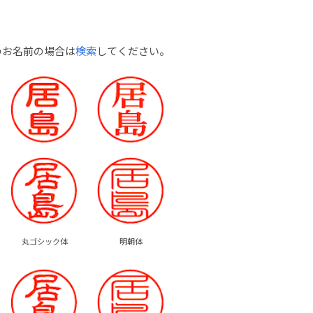
のお名前の場合は
検索
してください。
丸ゴシック体
明朝体