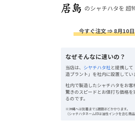
のシャチハタを
超
今すぐ注文 ⇒ 8月10日
なぜそんなに速いの？
当店は、
シヤチハタ社
と提携して
造プラント」を社内に設置してい
社内で製造したシャチハタをお客
驚きのスピードとお値打ち価格を
るのです。
※沖縄へは到着まで1週間ほどかかります。
（シャチハタネーム印は油性インクを含む商