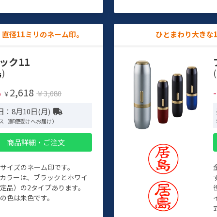
直径11ミリのネーム印。
ひとまわり大きな
ック11
)
(
2,618
%
￥3,080
￥
：8月10日(月)
ス（郵便受けへお届け）
商品詳細・ご注文
めサイズのネーム印です。
ィカラーは、ブラックとホワイ
定品）の2タイプあります。
の色は朱色です。