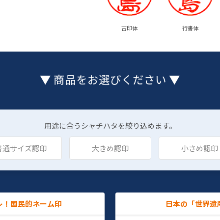
古印体
行書体
▼ 商品をお選びください ▼
用途に合うシャチハタを絞り込めます。
普通サイズ認印
大きめ認印
小さめ認印
レ！国民的ネーム印
日本の「世界遺