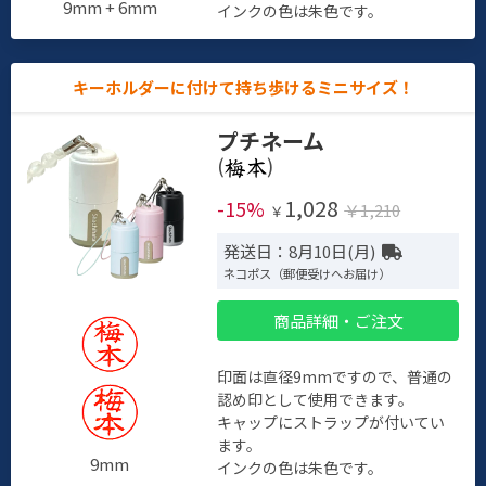
9mm + 6mm
インクの色は朱色です。
キーホルダーに付けて持ち歩けるミニサイズ！
プチネーム
(
)
1,028
-15%
￥1,210
￥
発送日：8月10日(月)
ネコポス（郵便受けへお届け）
商品詳細・ご注文
印面は直径9mmですので、普通の
認め印として使用できます。
キャップにストラップが付いてい
ます。
9mm
インクの色は朱色です。