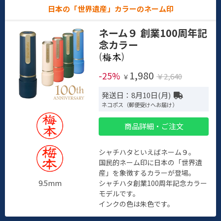
日本の「世界遺産」カラーのネーム印
ネーム９ 創業100周年記
念カラー
(
)
1,980
-25%
￥2,640
￥
発送日：8月10日(月)
ネコポス（郵便受けへお届け）
商品詳細・ご注文
シャチハタといえばネーム９。
国民的ネーム印に日本の「世界遺
産」を象徴するカラーが登場。
9.5mm
シャチハタ創業100周年記念カラー
モデルです。
インクの色は朱色です。