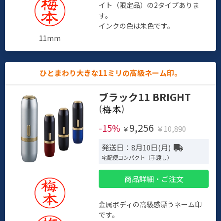
イト（限定品）の2タイプありま
す。
インクの色は朱色です。
11mm
ひとまわり大きな11ミリの高級ネーム印。
ブラック11 BRIGHT
(
)
9,256
-15%
￥10,890
￥
発送日：8月10日(月)
宅配便コンパクト（手渡し）
商品詳細・ご注文
金属ボディの高級感漂うネーム印
です。