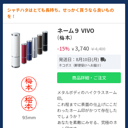
シャチハタはとても長持ち。せっかく買うなら良いもの
を！
ネーム９ VIVO
(
)
3,740
-15%
￥4,400
￥
発送日：8月10日(月)
ネコポス（郵便受けへお届け）
商品詳細・ご注文
メタルボディのハイクラスネーム
印。
これ程までに表面の仕上げにこだ
わったネーム印がかつて存在した
でしょうか？
9.5mm
あなたを素敵にみせる、究極のネ