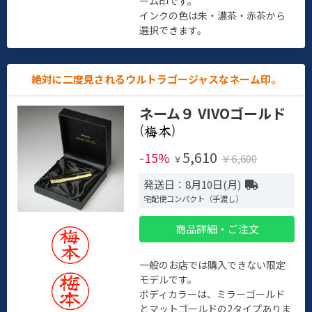
ーム印です。
インクの色は朱・濃茶・赤茶から
選択できます。
絶対に二度見されるウルトラゴージャスなネーム印。
ネーム９ VIVOゴールド
(
)
5,610
-15%
￥6,600
￥
発送日：8月10日(月)
宅配便コンパクト（手渡し）
商品詳細・ご注文
一般のお店では購入できない限定
モデルです。
ボディカラーは、ミラーゴールド
とマットゴールドの2タイプありま