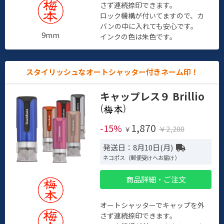
さず連続捺印できます。
ロック機構が付いてますので、カ
バンの中に入れても安心です。
9mm
インクの色は朱色です。
スタイリッシュなオートシャッター付きネーム印！
キャップレス９ Brillio
(
)
1,870
-15%
￥2,200
￥
発送日：8月10日(月)
ネコポス（郵便受けへお届け）
商品詳細・ご注文
オートシャッターでキャップを外
さず連続捺印できます。