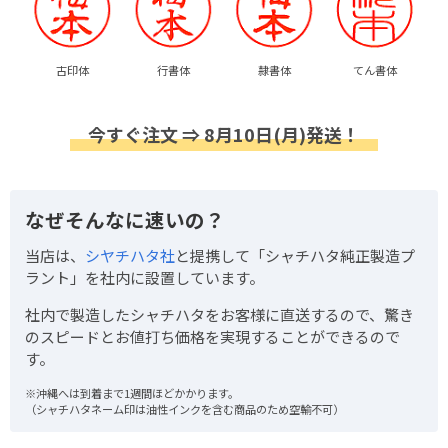
古印体
行書体
隷書体
てん書体
今すぐ注文 ⇒ 8月10日(月)発送！
なぜそんなに速いの？
当店は、
シヤチハタ社
と提携して「シャチハタ純正製造プ
ラント」を社内に設置しています。
社内で製造したシャチハタをお客様に直送するので、驚き
のスピードとお値打ち価格を実現することができるので
す。
※沖縄へは到着まで1週間ほどかかります。
（シャチハタネーム印は油性インクを含む商品のため空輸不可）