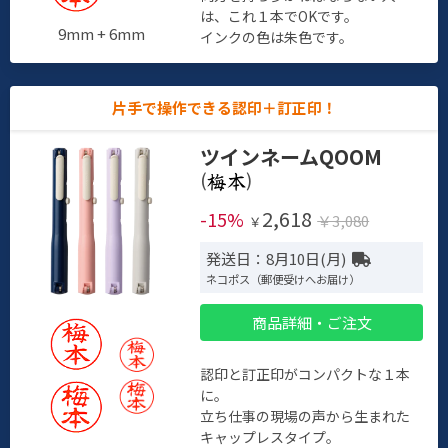
は、これ１本でOKです。
9mm + 6mm
インクの色は朱色です。
片手で操作できる認印＋訂正印！
ツインネームQOOM
(
)
2,618
-15%
￥3,080
￥
発送日：8月10日(月)
ネコポス（郵便受けへお届け）
商品詳細・ご注文
認印と訂正印がコンパクトな１本
に。
立ち仕事の現場の声から生まれた
キャップレスタイプ。