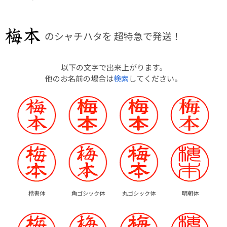
のシャチハタを
超特急で発送！
以下の文字で出来上がります。
他のお名前の場合は
検索
してください。
楷書体
角ゴシック体
丸ゴシック体
明朝体