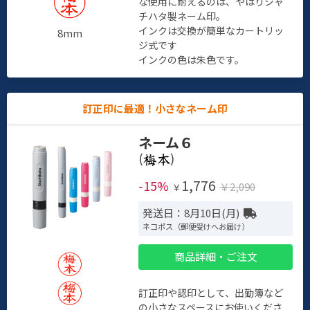
な使用に耐えるのは、やはりシャ
チハタ製ネーム印。
インクは交換が簡単なカートリッ
8mm
ジ式です
インクの色は朱色です。
訂正印に最適！小さなネーム印
ネーム６
(
)
1,776
-15%
￥2,090
￥
発送日：8月10日(月)
ネコポス（郵便受けへお届け）
商品詳細・ご注文
訂正印や認印として、出勤簿など
の小さなスペースにお使いくださ