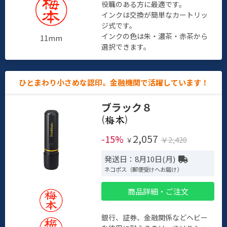
役職のある方に最適です。
インクは交換が簡単なカートリッ
ジ式です。
インクの色は朱・濃茶・赤茶から
11mm
選択できます。
ひとまわり小さめな認印。金融機関で活躍しています！
ブラック８
(
)
2,057
-15%
￥2,420
￥
発送日：8月10日(月)
ネコポス（郵便受けへお届け）
商品詳細・ご注文
銀行、証券、金融関係などヘビー