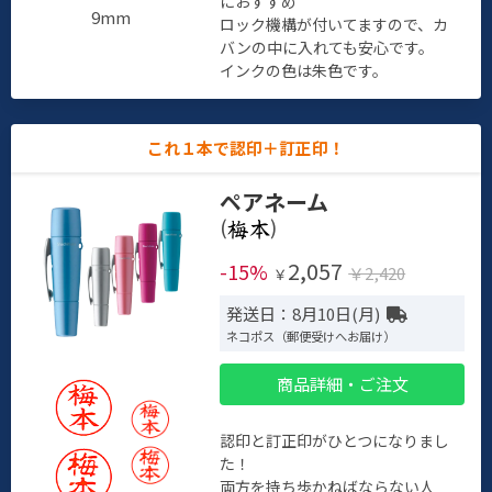
におすすめ
9mm
ロック機構が付いてますので、カ
バンの中に入れても安心です。
インクの色は朱色です。
これ１本で認印＋訂正印！
ペアネーム
(
)
2,057
-15%
￥2,420
￥
発送日：8月10日(月)
ネコポス（郵便受けへお届け）
商品詳細・ご注文
認印と訂正印がひとつになりまし
た！
両方を持ち歩かねばならない人