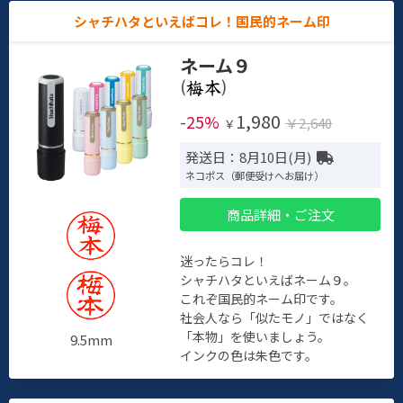
シャチハタといえばコレ！国民的ネーム印
ネーム９
(
)
1,980
-25%
￥2,640
￥
発送日：8月10日(月)
ネコポス（郵便受けへお届け）
商品詳細・ご注文
迷ったらコレ！
シャチハタといえばネーム９。
これぞ国民的ネーム印です。
社会人なら「似たモノ」ではなく
「本物」を使いましょう。
9.5mm
インクの色は朱色です。