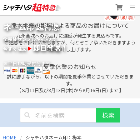
Skip
ネーム印 超特急
熊本地震の影響による商品のお届けについて
to
content
九州全域へのお届けに遅延が発生する見込みです。
全書体サンプル
選
から
んで
ご迷惑をお掛けいたしますが、何とぞご了承いただきますよう
即日発送！
今すぐ注文
お願い申し上げます。
※平日12時受付分まで
夏季休業のお知らせ
誠に勝手ながら、以下の期間を夏季休業とさせていただきま
す。
【 8月11日及び8月13日(木)から8月16日(日) まで 】
検索
HOME
シャチハタネーム印：梅本