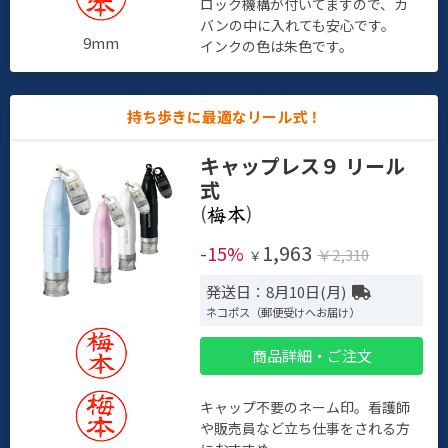
ロック機構が付いてますので、カ
バンの中に入れても安心です。
9mm
インクの色は朱色です。
持ち歩きに最適なリール式！
キャップレス９ リール
式
(
)
1,963
-15%
￥2,310
￥
発送日：8月10日(月)
ネコポス（郵便受けへお届け）
商品詳細・ご注文
キャップ不要のネーム印。看護師
や販売員など立ち仕事をされる方