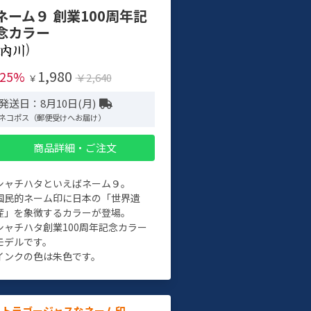
ネーム９ 創業100周年記
念カラー
)
1,980
-25%
￥2,640
￥
発送日：8月10日(月)
ネコポス（郵便受けへお届け）
商品詳細・ご注文
シャチハタといえばネーム９。
国民的ネーム印に日本の「世界遺
産」を象徴するカラーが登場。
シャチハタ創業100周年記念カラー
モデルです。
インクの色は朱色です。
ルトラゴージャスなネーム印。