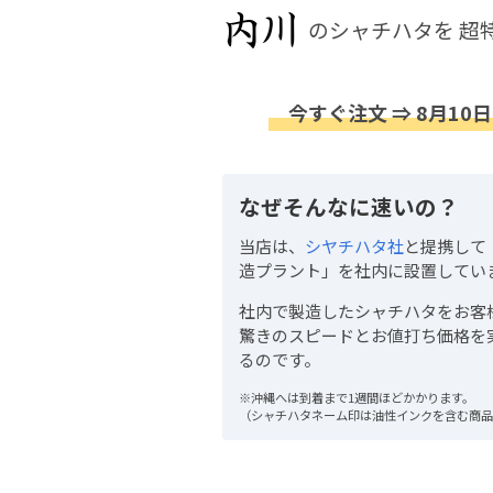
のシャチハタを
超
今すぐ注文 ⇒ 8月10日
なぜそんなに速いの？
当店は、
シヤチハタ社
と提携して
造プラント」を社内に設置してい
社内で製造したシャチハタをお客
驚きのスピードとお値打ち価格を
るのです。
※沖縄へは到着まで1週間ほどかかります。
（シャチハタネーム印は油性インクを含む商