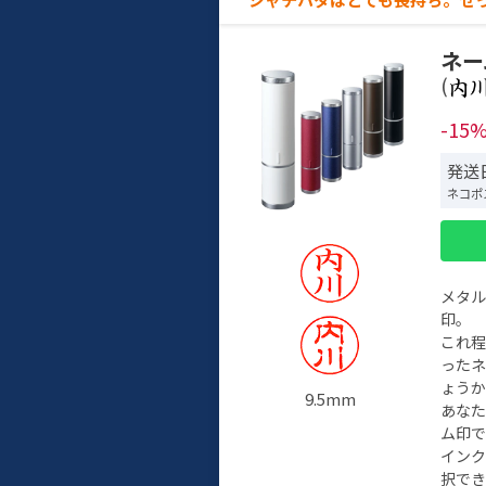
ネー
(
-15
発送日
ネコポ
メタ
印。
これ
った
ょう
9.5mm
あな
ム印で
イン
択でき