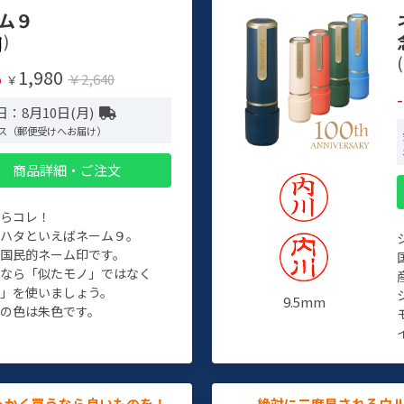
ム９
)
(
1,980
%
￥2,640
￥
：8月10日(月)
ス（郵便受けへお届け）
商品詳細・ご注文
たらコレ！
チハタといえばネーム９。
ぞ国民的ネーム印です。
人なら「似たモノ」ではなく
物」を使いましょう。
9.5mm
の色は朱色です。
っかく買うなら良いものを！
絶対に二度見されるウ