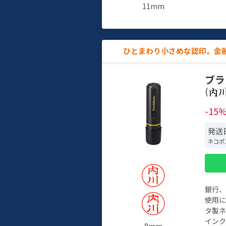
11mm
ひとまわり小さめな認印。金
ブラ
(
-15
発送日
ネコポ
銀行
使用
タ製
イン
8mm