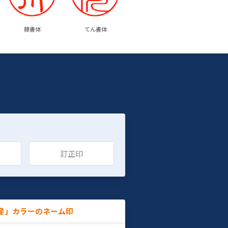
隷書体
てん書体
訂正印
産」カラーのネーム印