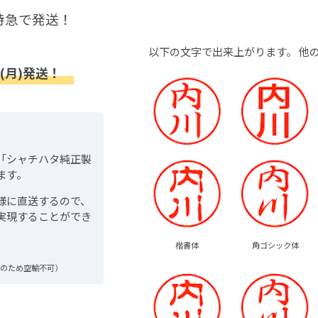
特急で発送！
以下の文字で出来上がります。
他
(月)発送！
「シャチハタ純正製
ます。
様に直送するので、
実現することができ
楷書体
角ゴシック体
品のため空輸不可）