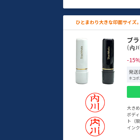
ひとまわり大きな印面サイズ。
ブラ
(
-15
発送日
ネコポ
大き
ボデ
ト（限
インク