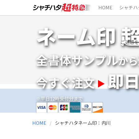
HOME
シャチハ
Skip
ネーム印 
to
content
ご迷惑を
全書体サンプル
から
即
今すぐ注文
※平日12時受付分まで
HOME
シャチハタネーム印：内川