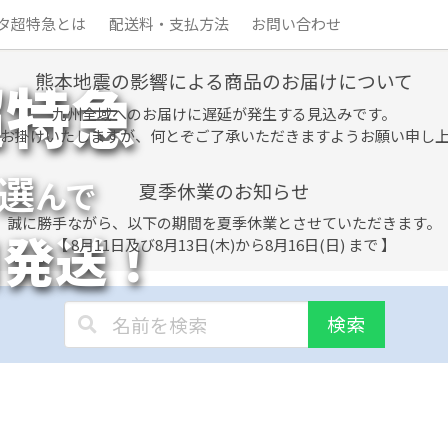
タ超特急とは
配送料・支払方法
お問い合わせ
熊本地震の影響による商品のお届けについて
超特急
九州全域へのお届けに遅延が発生する見込みです。
お掛けいたしますが、何とぞご了承いただきますようお願い申し
選
んで
夏季休業のお知らせ
誠に勝手ながら、以下の期間を夏季休業とさせていただきます。
日発送！
【 8月11日及び8月13日(木)から8月16日(日) まで 】
検索