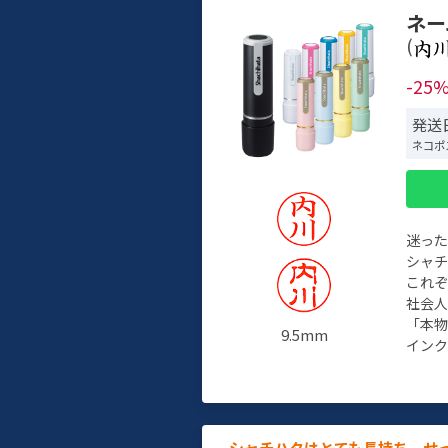
ネー
(
-25
発送日
ネコポ
迷っ
シャ
これ
社会
「本
9.5mm
インク
シャチハタはとても長持ち。せ