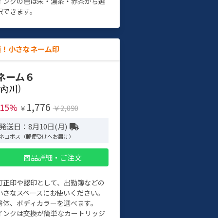
インクの色は朱・濃茶・赤茶から選
択できます。
適！小さなネーム印
ネーム６
)
1,776
-15%
￥2,090
￥
発送日：8月10日(月)
ネコポス（郵便受けへお届け）
商品詳細・ご注文
訂正印や認印として、出勤簿などの
小さなスペースにお使いください。
書体、ボディカラーを選べます。
インクは交換が簡単なカートリッジ