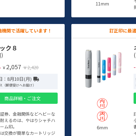
11mm
融機関で活躍しています！
訂正印に最
ック８
)
(
2,057
%
￥2,420
￥
：8月10日(月)
ス（郵便受けへお届け）
商品詳細・ご注文
、証券、金融関係などヘビーな
に耐えるのは、やはりシャチハ
ネーム印。
6mm
クは交換が簡単なカートリッジ