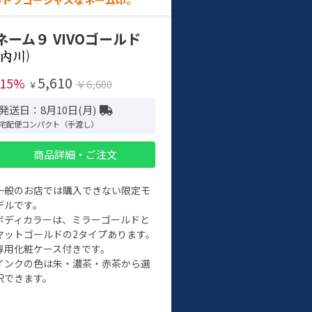
ネーム９ VIVOゴールド
)
5,610
-15%
￥6,600
￥
発送日：8月10日(月)
宅配便コンパクト（手渡し）
商品詳細・ご注文
一般のお店では購入できない限定モ
デルです。
ボディカラーは、ミラーゴールドと
マットゴールドの2タイプあります。
専用化粧ケース付きです。
インクの色は朱・濃茶・赤茶から選
択できます。