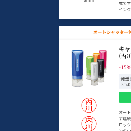
式で
インク
オートシャッター
キャ
(
-15
発送日
ネコポ
オー
ず連続
ロック
ンの中