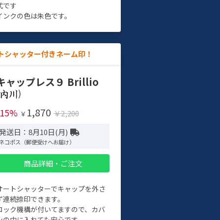
式です
インクの色は朱色です。
トシャッター付きネーム印！
キャップレス９ Brillio
)
1,870
-15%
￥2,200
￥
発送日：8月10日(月)
ネコポス（郵便受けへお届け）
商品詳細・ご注文
オートシャッターでキャップを外さ
ず連続捺印できます。
ロック機構が付いてますので、カバ
ンの中に入れても安心です。