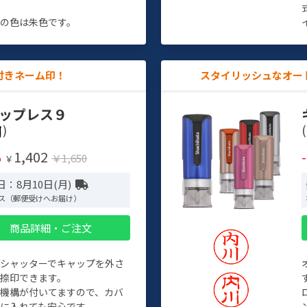
す
の色は朱色です。
付きネーム印！
スタイリッシュなオー
ップレス９
)
(
1,402
%
￥1,650
￥
：8月10日(月)
ス（郵便受けへお届け）
商品詳細・ご注文
トシャッターでキャップを外さ
捺印できます。
機構が付いてますので、カバ
に入れても安心です。