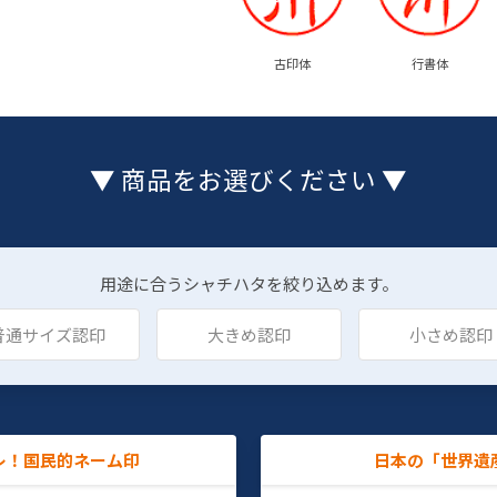
古印体
行書体
▼ 商品をお選びください ▼
用途に合うシャチハタを絞り込めます。
普通サイズ認印
大きめ認印
小さめ認印
レ！国民的ネーム印
日本の「世界遺