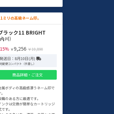
11ミリの高級ネーム印。
ブラック11 BRIGHT
)
9,256
-15%
￥10,890
￥
発送日：8月10日(月)
宅配便コンパクト（手渡し）
商品詳細・ご注文
金属ボディの高級感漂うネーム印で
す。
役職のある方に最適です。
インクは交換が簡単なカートリッジ
式です。