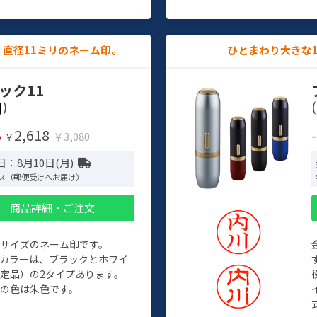
直径11ミリのネーム印。
ひとまわり大きな
ック11
)
(
2,618
%
￥3,080
￥
：8月10日(月)
ス（郵便受けへお届け）
商品詳細・ご注文
めサイズのネーム印です。
ィカラーは、ブラックとホワイ
定品）の2タイプあります。
の色は朱色です。