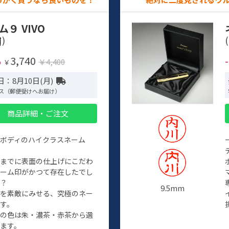
ム９ VIVO
)
(
3,740
%
￥4,400
￥
：8月10日(月)
ス（郵便受けへお届け）
商品詳細・ご注文
ルボディのハイクラスネーム
程までに表面の仕上げにこだわ
ネーム印がかつて存在したでし
か？
9.5mm
たを素敵にみせる、究極のネー
す。
クの色は朱・濃茶・赤茶から選
ます。