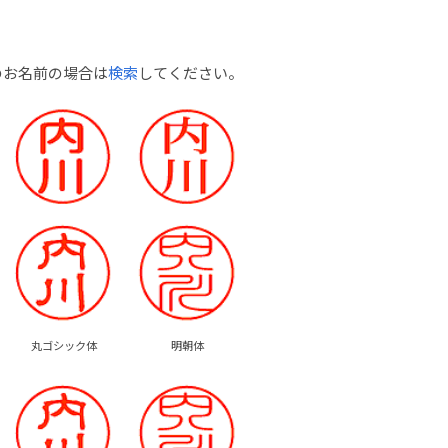
のお名前の場合は
検索
してください。
丸ゴシック体
明朝体