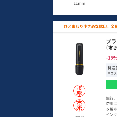
11mm
ひとまわり小さめな認印。金
ブラ
(
-15
発送日
ネコポ
銀行
使用
タ製
イン
8mm