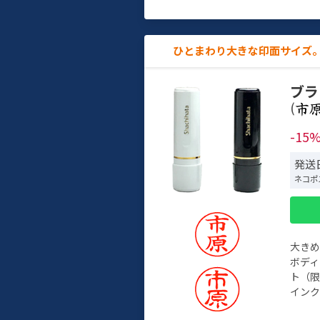
ひとまわり大きな印面サイズ。
ブラ
(
-15
発送日
ネコポ
大き
ボデ
ト（限
インク