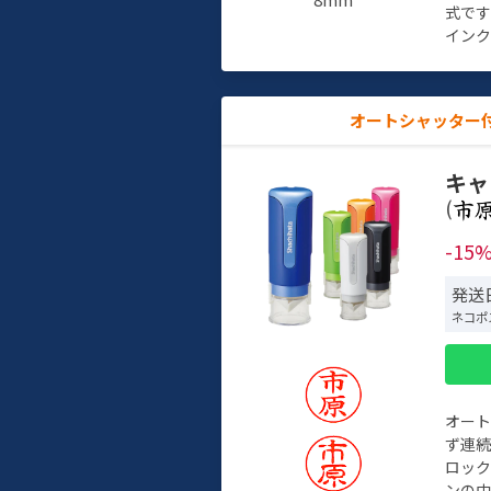
式で
インク
オートシャッター
キャ
(
-15
発送日
ネコポ
オー
ず連続
ロック
ンの中