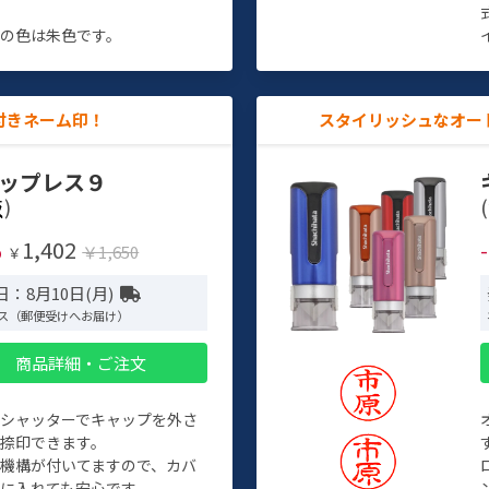
す
の色は朱色です。
付きネーム印！
スタイリッシュなオー
ップレス９
)
(
1,402
%
￥1,650
￥
：8月10日(月)
ス（郵便受けへお届け）
商品詳細・ご注文
トシャッターでキャップを外さ
捺印できます。
機構が付いてますので、カバ
に入れても安心です。