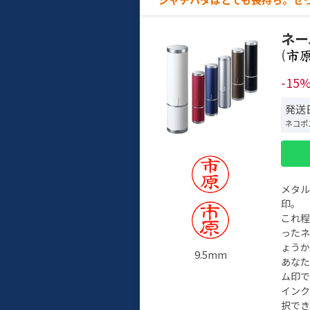
ネー
(
-15
発送日
ネコポ
メタ
印。
これ
った
ょう
9.5mm
あな
ム印で
イン
択でき