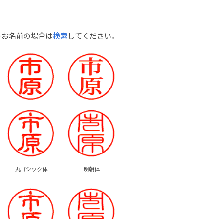
のお名前の場合は
検索
してください。
丸ゴシック体
明朝体