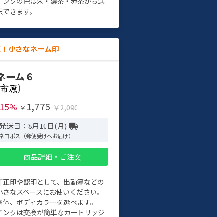
インクの色は朱・濃茶・赤茶から選
択できます。
適！小さなネーム印
ネーム６
)
1,776
-15%
￥2,090
￥
発送日：8月10日(月)
ネコポス（郵便受けへお届け）
商品詳細・ご注文
訂正印や認印として、出勤簿などの
小さなスペースにお使いください。
書体、ボディカラーを選べます。
インクは交換が簡単なカートリッジ