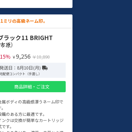
11ミリの高級ネーム印。
ブラック11 BRIGHT
)
9,256
-15%
￥10,890
￥
発送日：8月10日(月)
宅配便コンパクト（手渡し）
商品詳細・ご注文
金属ボディの高級感漂うネーム印で
す。
役職のある方に最適です。
インクは交換が簡単なカートリッジ
式です。