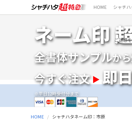
HOME
シャチハ
Skip
ネーム印 
to
content
ご迷惑を
全書体サンプル
から
即
今すぐ注文
※平日12時受付分まで
HOME
シャチハタネーム印：市原