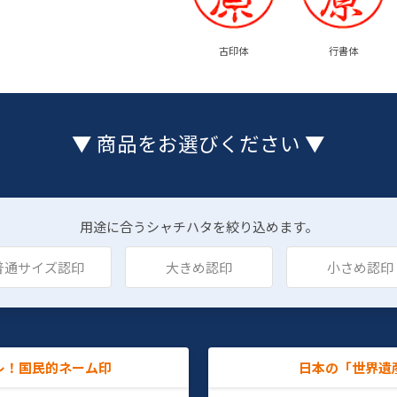
古印体
行書体
▼ 商品をお選びください ▼
用途に合うシャチハタを絞り込めます。
普通サイズ認印
大きめ認印
小さめ認印
レ！国民的ネーム印
日本の「世界遺