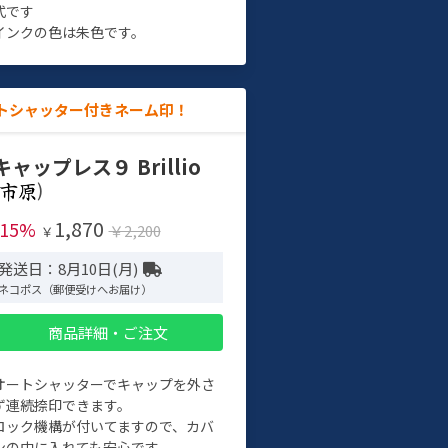
式です
インクの色は朱色です。
トシャッター付きネーム印！
キャップレス９ Brillio
)
1,870
-15%
￥2,200
￥
発送日：8月10日(月)
ネコポス（郵便受けへお届け）
商品詳細・ご注文
オートシャッターでキャップを外さ
ず連続捺印できます。
ロック機構が付いてますので、カバ
ンの中に入れても安心です。