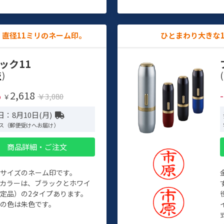
直径11ミリのネーム印。
ひとまわり大きな
ック11
)
(
2,618
%
￥3,080
￥
：8月10日(月)
ス（郵便受けへお届け）
商品詳細・ご注文
めサイズのネーム印です。
ィカラーは、ブラックとホワイ
定品）の2タイプあります。
の色は朱色です。