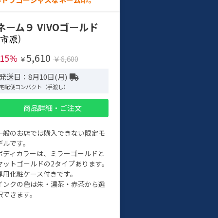
ネーム９ VIVOゴールド
)
5,610
-15%
￥6,600
￥
発送日：8月10日(月)
宅配便コンパクト（手渡し）
商品詳細・ご注文
一般のお店では購入できない限定モ
デルです。
ボディカラーは、ミラーゴールドと
マットゴールドの2タイプあります。
専用化粧ケース付きです。
インクの色は朱・濃茶・赤茶から選
択できます。