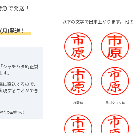
特急で発送！
以下の文字で出来上がります。
他
(月)発送！
「シャチハタ純正製
ます。
様に直送するので、
実現することができ
楷書体
角ゴシック体
品のため空輸不可）