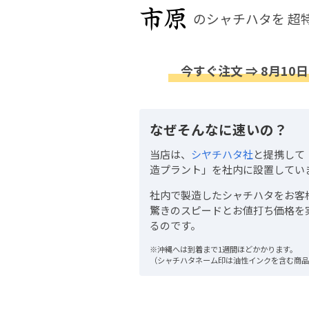
のシャチハタを
超
今すぐ注文 ⇒ 8月10日
なぜそんなに速いの？
当店は、
シヤチハタ社
と提携して
造プラント」を社内に設置してい
社内で製造したシャチハタをお客
驚きのスピードとお値打ち価格を
るのです。
※沖縄へは到着まで1週間ほどかかります。
（シャチハタネーム印は油性インクを含む商