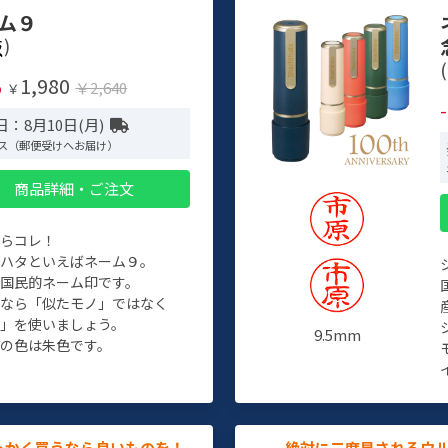
ム９
)
(
1,980
%
￥2,640
￥
：8月10日(月)
ス（郵便受けへお届け）
商品詳細・ご注文
たらコレ！
チハタといえばネーム９。
ぞ国民的ネーム印です。
人なら「似たモノ」ではなく
物」を使いましょう。
9.5mm
の色は朱色です。
っかく買うなら良いものを！
絶対に二度見されるウ