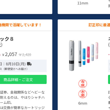
11mm
融機関で活躍しています！
訂正印に最
ック８
)
(
2,057
%
￥2,420
￥
：8月10日(月)
ス（郵便受けへお届け）
商品詳細・ご注文
、証券、金融関係などヘビーな
に耐えるのは、やはりシャチハ
ネーム印。
6mm
クは交換が簡単なカートリッジ