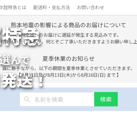
タ超特急とは
配送料・支払方法
お問い合わせ
熊本地震の影響による商品のお届けについて
超特急
九州全域へのお届けに遅延が発生する見込みです。
お掛けいたしますが、何とぞご了承いただきますようお願い申し
選
んで
夏季休業のお知らせ
誠に勝手ながら、以下の期間を夏季休業とさせていただきます。
日発送！
【 8月11日及び8月13日(木)から8月16日(日) まで 】
検索