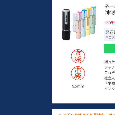
ネー
(
-25
発送日
ネコポ
迷っ
シャ
これ
社会
「本
9.5mm
インク
シャチハタはとても長持ち。せ