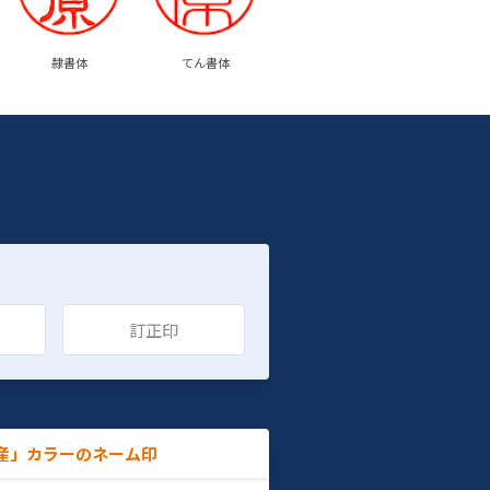
隷書体
てん書体
訂正印
産」カラーのネーム印