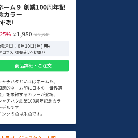
ネーム９ 創業100周年記
念カラー
)
1,980
-25%
￥2,640
￥
発送日：8月10日(月)
ネコポス（郵便受けへお届け）
商品詳細・ご注文
シャチハタといえばネーム９。
国民的ネーム印に日本の「世界遺
産」を象徴するカラーが登場。
シャチハタ創業100周年記念カラー
モデルです。
インクの色は朱色です。
ルトラゴージャスなネーム印。