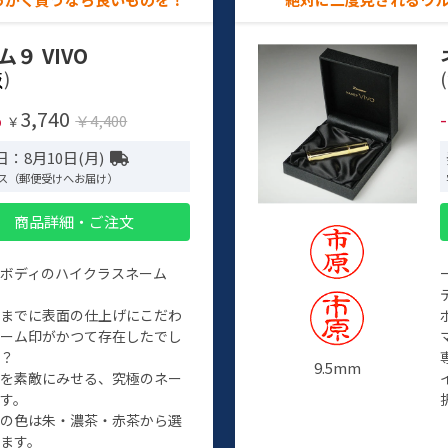
ム９ VIVO
)
(
3,740
%
￥4,400
￥
：8月10日(月)
ス（郵便受けへお届け）
商品詳細・ご注文
ルボディのハイクラスネーム
程までに表面の仕上げにこだわ
ネーム印がかつて存在したでし
か？
9.5mm
たを素敵にみせる、究極のネー
す。
クの色は朱・濃茶・赤茶から選
ます。