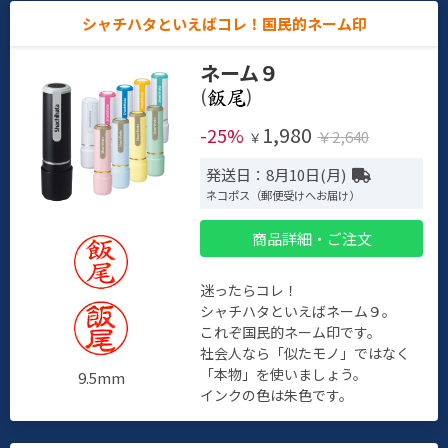
シャチハタといえばコレ！国民的ネーム印
ネーム９
(
)
1,980
-25%
￥2,640
￥
発送日：8月10日(月)
ネコポス（郵便受けへお届け）
商品詳細・ご注文
迷ったらコレ！
シャチハタといえばネーム９。
これぞ国民的ネーム印です。
社会人なら「似たモノ」ではなく
「本物」を使いましょう。
9.5mm
インクの色は朱色です。