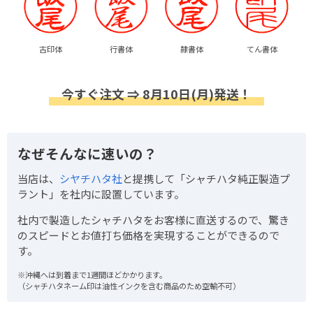
古印体
行書体
隷書体
てん書体
今すぐ注文 ⇒ 8月10日(月)発送！
なぜそんなに速いの？
当店は、
シヤチハタ社
と提携して「シャチハタ純正製造プ
ラント」を社内に設置しています。
社内で製造したシャチハタをお客様に直送するので、驚き
のスピードとお値打ち価格を実現することができるので
す。
※沖縄へは到着まで1週間ほどかかります。
（シャチハタネーム印は油性インクを含む商品のため空輸不可）