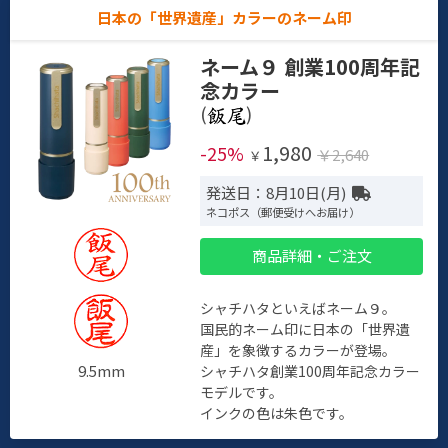
日本の「世界遺産」カラーのネーム印
ネーム９ 創業100周年記
念カラー
(
)
1,980
-25%
￥2,640
￥
発送日：8月10日(月)
ネコポス（郵便受けへお届け）
商品詳細・ご注文
シャチハタといえばネーム９。
国民的ネーム印に日本の「世界遺
産」を象徴するカラーが登場。
9.5mm
シャチハタ創業100周年記念カラー
モデルです。
インクの色は朱色です。