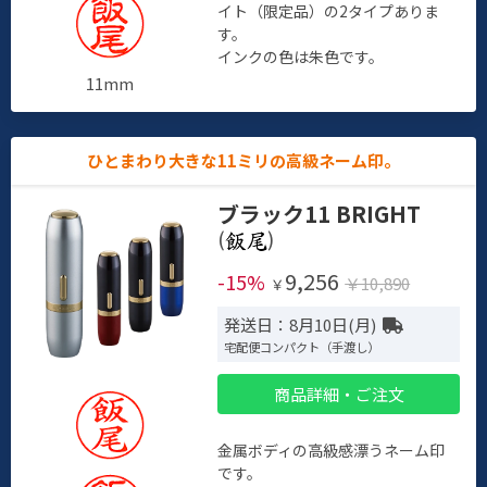
イト（限定品）の2タイプありま
す。
インクの色は朱色です。
11mm
ひとまわり大きな11ミリの高級ネーム印。
ブラック11 BRIGHT
(
)
9,256
-15%
￥10,890
￥
発送日：8月10日(月)
宅配便コンパクト（手渡し）
商品詳細・ご注文
金属ボディの高級感漂うネーム印
です。