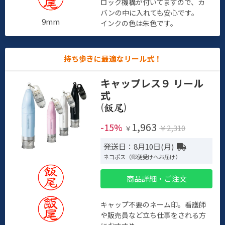
ロック機構が付いてますので、カ
バンの中に入れても安心です。
9mm
インクの色は朱色です。
持ち歩きに最適なリール式！
キャップレス９ リール
式
(
)
1,963
-15%
￥2,310
￥
発送日：8月10日(月)
ネコポス（郵便受けへお届け）
商品詳細・ご注文
キャップ不要のネーム印。看護師
や販売員など立ち仕事をされる方