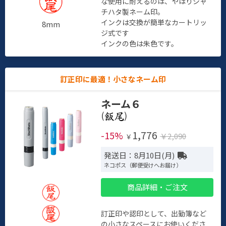
な使用に耐えるのは、やはりシャ
チハタ製ネーム印。
インクは交換が簡単なカートリッ
8mm
ジ式です
インクの色は朱色です。
訂正印に最適！小さなネーム印
ネーム６
(
)
1,776
-15%
￥2,090
￥
発送日：8月10日(月)
ネコポス（郵便受けへお届け）
商品詳細・ご注文
訂正印や認印として、出勤簿など
の小さなスペースにお使いくださ