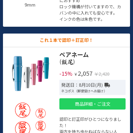
におすすめ
9mm
ロック機構が付いてますので、カ
バンの中に入れても安心です。
インクの色は朱色です。
これ１本で認印＋訂正印！
ペアネーム
(
)
2,057
-15%
￥2,420
￥
発送日：8月10日(月)
ネコポス（郵便受けへお届け）
商品詳細・ご注文
認印と訂正印がひとつになりまし
た！
両方を持ち歩かねばならない人