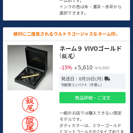
ーム印です。
インクの色は朱・濃茶・赤茶から
選択できます。
絶対に二度見されるウルトラゴージャスなネーム印。
ネーム９ VIVOゴールド
(
)
5,610
-15%
￥6,600
￥
発送日：8月10日(月)
宅配便コンパクト（手渡し）
商品詳細・ご注文
一般のお店では購入できない限定
モデルです。
ボディカラーは、ミラーゴールド
とマットゴールドの2タイプありま