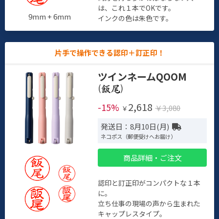
は、これ１本でOKです。
9mm + 6mm
インクの色は朱色です。
片手で操作できる認印＋訂正印！
ツインネームQOOM
(
)
2,618
-15%
￥3,080
￥
発送日：8月10日(月)
ネコポス（郵便受けへお届け）
商品詳細・ご注文
認印と訂正印がコンパクトな１本
に。
立ち仕事の現場の声から生まれた
キャップレスタイプ。