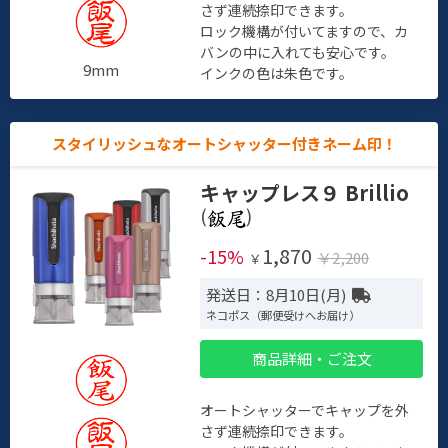
さず連続捺印できます。
ロック機構が付いてますので、カ
バンの中に入れても安心です。
9mm
インクの色は朱色です。
スタイリッシュなオートシャッター付きネーム印！
キャップレス９ Brillio
(
)
1,870
-15%
￥2,200
￥
発送日：8月10日(月)
ネコポス（郵便受けへお届け）
商品詳細・ご注文
オートシャッターでキャップを外
さず連続捺印できます。