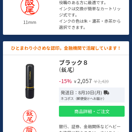
役職のある方に最適です。
インクは交換が簡単なカートリッ
ジ式です。
インクの色は朱・濃茶・赤茶から
11mm
選択できます。
ひとまわり小さめな認印。金融機関で活躍しています！
ブラック８
(
)
2,057
-15%
￥2,420
￥
発送日：8月10日(月)
ネコポス（郵便受けへお届け）
商品詳細・ご注文
銀行、証券、金融関係などヘビー