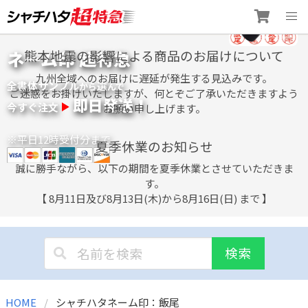
Skip
ネーム印 超特急
熊本地震の影響による商品のお届けについて
to
content
九州全域へのお届けに遅延が発生する見込みです。
全書体サンプル
選
から
んで
ご迷惑をお掛けいたしますが、何とぞご了承いただきますよう
即日発送！
今すぐ注文
お願い申し上げます。
※平日12時受付分まで
夏季休業のお知らせ
誠に勝手ながら、以下の期間を夏季休業とさせていただきま
す。
【 8月11日及び8月13日(木)から8月16日(日) まで 】
検索
HOME
シャチハタネーム印：飯尾