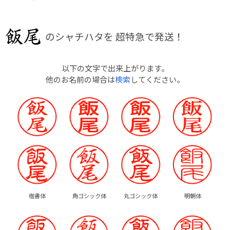
のシャチハタを
超特急で発送！
以下の文字で出来上がります。
他のお名前の場合は
検索
してください。
楷書体
角ゴシック体
丸ゴシック体
明朝体