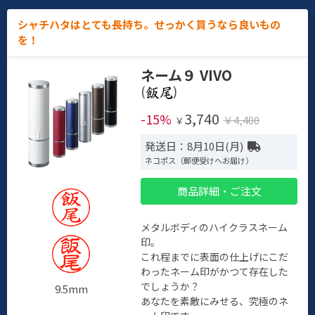
シャチハタはとても長持ち。せっかく買うなら良いもの
を！
ネーム９ VIVO
(
)
3,740
-15%
￥4,400
￥
発送日：8月10日(月)
ネコポス（郵便受けへお届け）
商品詳細・ご注文
メタルボディのハイクラスネーム
印。
これ程までに表面の仕上げにこだ
わったネーム印がかつて存在した
でしょうか？
9.5mm
あなたを素敵にみせる、究極のネ