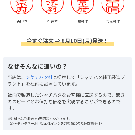
古印体
行書体
隷書体
てん書体
今すぐ注文 ⇒ 8月10日(月)発送！
なぜそんなに速いの？
当店は、
シヤチハタ社
と提携して「シャチハタ純正製造プ
ラント」を社内に設置しています。
社内で製造したシャチハタをお客様に直送するので、驚き
のスピードとお値打ち価格を実現することができるので
す。
※沖縄へは到着まで1週間ほどかかります。
（シャチハタネーム印は油性インクを含む商品のため空輸不可）