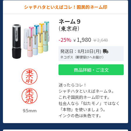
シャチハタといえばコレ！国民的ネーム印
ネーム９
(
)
1,980
-25%
￥2,640
￥
発送日：8月10日(月)
ネコポス（郵便受けへお届け）
商品詳細・ご注文
迷ったらコレ！
シャチハタといえばネーム９。
これぞ国民的ネーム印です。
社会人なら「似たモノ」ではなく
「本物」を使いましょう。
9.5mm
インクの色は朱色です。