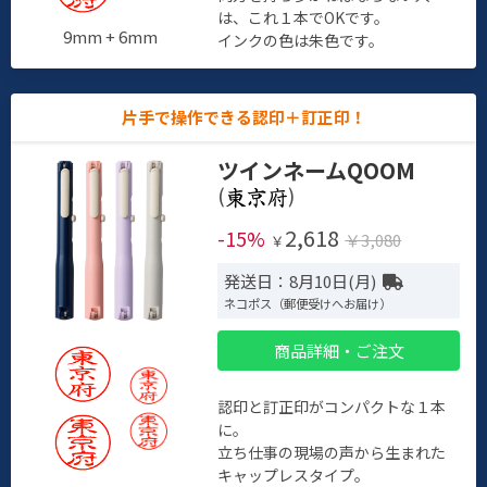
は、これ１本でOKです。
9mm + 6mm
インクの色は朱色です。
片手で操作できる認印＋訂正印！
ツインネームQOOM
(
)
2,618
-15%
￥3,080
￥
発送日：8月10日(月)
ネコポス（郵便受けへお届け）
商品詳細・ご注文
認印と訂正印がコンパクトな１本
に。
立ち仕事の現場の声から生まれた
キャップレスタイプ。