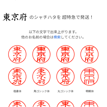
のシャチハタを
超特急で発送！
以下の文字で出来上がります。
他のお名前の場合は
検索
してください。
楷書体
角ゴシック体
丸ゴシック体
明朝体