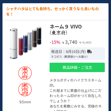
シャチハタはとても長持ち。せっかく買うなら良いもの
を！
ネーム９ VIVO
(
)
3,740
-15%
￥4,400
￥
発送日：8月10日(月)
ネコポス（郵便受けへお届け）
商品詳細・ご注文
メタルボディのハイクラスネーム
印。
これ程までに表面の仕上げにこだ
わったネーム印がかつて存在した
でしょうか？
9.5mm
あなたを素敵にみせる、究極のネ