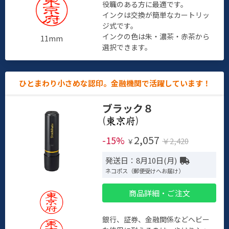
役職のある方に最適です。
インクは交換が簡単なカートリッ
ジ式です。
インクの色は朱・濃茶・赤茶から
11mm
選択できます。
ひとまわり小さめな認印。金融機関で活躍しています！
ブラック８
(
)
2,057
-15%
￥2,420
￥
発送日：8月10日(月)
ネコポス（郵便受けへお届け）
商品詳細・ご注文
銀行、証券、金融関係などヘビー