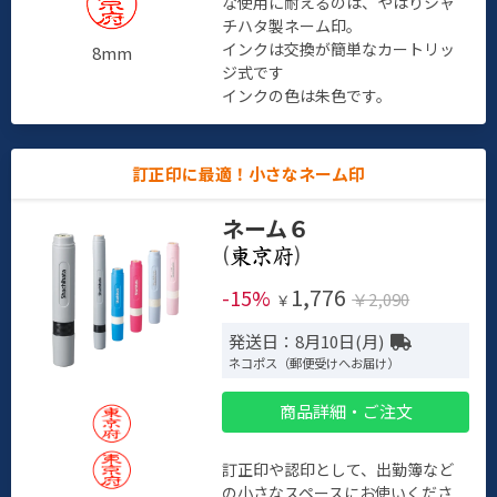
な使用に耐えるのは、やはりシャ
チハタ製ネーム印。
インクは交換が簡単なカートリッ
8mm
ジ式です
インクの色は朱色です。
訂正印に最適！小さなネーム印
ネーム６
(
)
1,776
-15%
￥2,090
￥
発送日：8月10日(月)
ネコポス（郵便受けへお届け）
商品詳細・ご注文
訂正印や認印として、出勤簿など
の小さなスペースにお使いくださ