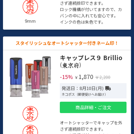
さず連続捺印できます。
ロック機構が付いてますので、カ
バンの中に入れても安心です。
9mm
インクの色は朱色です。
スタイリッシュなオートシャッター付きネーム印！
キャップレス９ Brillio
(
)
1,870
-15%
￥2,200
￥
発送日：8月10日(月)
ネコポス（郵便受けへお届け）
商品詳細・ご注文
オートシャッターでキャップを外
さず連続捺印できます。