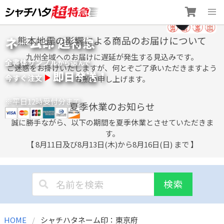
Skip
ネーム印 超特急
熊本地震の影響による商品のお届けについて
to
content
九州全域へのお届けに遅延が発生する見込みです。
全書体サンプル
選
から
んで
ご迷惑をお掛けいたしますが、何とぞご了承いただきますよう
即日発送！
今すぐ注文
お願い申し上げます。
※平日12時受付分まで
夏季休業のお知らせ
誠に勝手ながら、以下の期間を夏季休業とさせていただきま
す。
【 8月11日及び8月13日(木)から8月16日(日) まで 】
検索
HOME
シャチハタネーム印：東京府