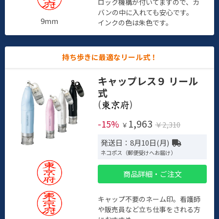
ロック機構が付いてますので、カ
バンの中に入れても安心です。
9mm
インクの色は朱色です。
持ち歩きに最適なリール式！
キャップレス９ リール
式
(
)
1,963
-15%
￥2,310
￥
発送日：8月10日(月)
ネコポス（郵便受けへお届け）
商品詳細・ご注文
キャップ不要のネーム印。看護師
や販売員など立ち仕事をされる方