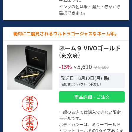
ーム印です。
インクの色は朱・濃茶・赤茶から
選択できます。
絶対に二度見されるウルトラゴージャスなネーム印。
ネーム９ VIVOゴールド
(
)
5,610
-15%
￥6,600
￥
発送日：8月10日(月)
宅配便コンパクト（手渡し）
商品詳細・ご注文
一般のお店では購入できない限定
モデルです。
ボディカラーは、ミラーゴールド
とマットゴールドの2タイプありま