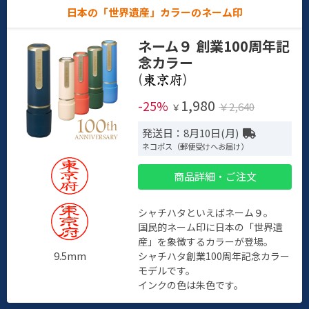
日本の「世界遺産」カラーのネーム印
ネーム９ 創業100周年記
念カラー
(
)
1,980
-25%
￥2,640
￥
発送日：8月10日(月)
ネコポス（郵便受けへお届け）
商品詳細・ご注文
シャチハタといえばネーム９。
国民的ネーム印に日本の「世界遺
産」を象徴するカラーが登場。
9.5mm
シャチハタ創業100周年記念カラー
モデルです。
インクの色は朱色です。