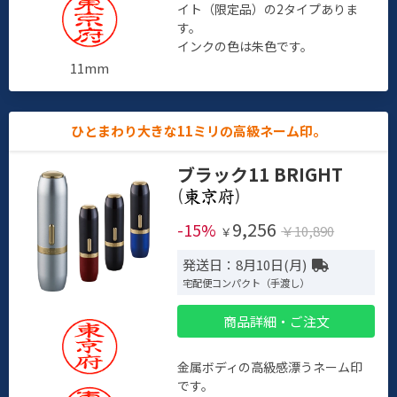
イト（限定品）の2タイプありま
す。
インクの色は朱色です。
11mm
ひとまわり大きな11ミリの高級ネーム印。
ブラック11 BRIGHT
(
)
9,256
-15%
￥10,890
￥
発送日：8月10日(月)
宅配便コンパクト（手渡し）
商品詳細・ご注文
金属ボディの高級感漂うネーム印
です。