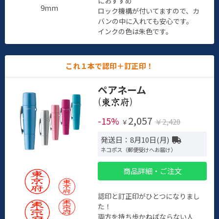
におすすめ
9mm
ロック機構が付いてますので、カ
バンの中に入れても安心です。
インクの色は朱色です。
これ１本で認印＋訂正印！
ペアネーム
(
)
2,057
-15%
￥2,420
￥
発送日：8月10日(月)
ネコポス（郵便受けへお届け）
商品詳細・ご注文
認印と訂正印がひとつになりまし
た！
両方を持ち歩かねばならない人