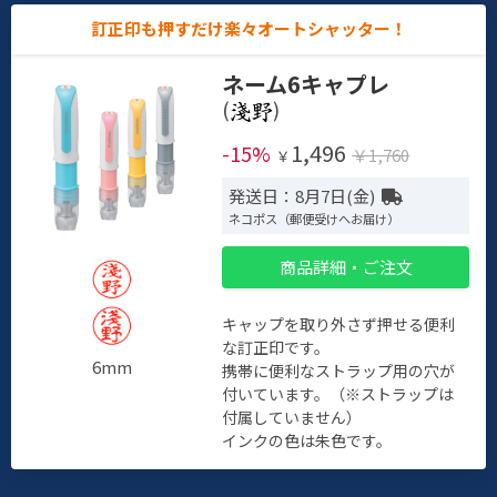
訂正印も押すだけ楽々オートシャッター！
ネーム6キャプレ
(
)
1,496
-15%
￥1,760
￥
発送日：8月7日(金)
ネコポス（郵便受けへお届け）
商品詳細・ご注文
キャップを取り外さず押せる便利
な訂正印です。
6mm
携帯に便利なストラップ用の穴が
付いています。（※ストラップは
付属していません）
インクの色は朱色です。