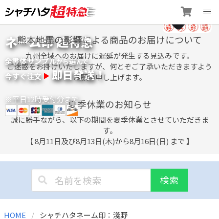
Skip
ネーム印 超特急
熊本地震の影響による商品のお届けについて
to
content
九州全域へのお届けに遅延が発生する見込みです。
全書体サンプル
選
から
んで
ご迷惑をお掛けいたしますが、何とぞご了承いただきますよう
即日発送！
今すぐ注文
お願い申し上げます。
※平日12時受付分まで
夏季休業のお知らせ
誠に勝手ながら、以下の期間を夏季休業とさせていただきま
す。
【 8月11日及び8月13日(木)から8月16日(日) まで 】
検索
HOME
シャチハタネーム印：淺野