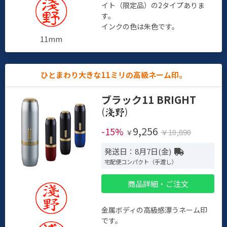
イト（限定品）の2タイプありま
す。
インクの色は朱色です。
11mm
ひとまわり大きな11ミリの高級ネーム印。
ブラック11 BRIGHT
(
)
9,256
-15%
￥10,890
￥
発送日：8月7日(金)
宅配便コンパクト（手渡し）
商品詳細・ご注文
金属ボディの高級感漂うネーム印
です。