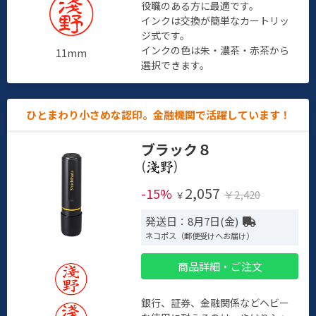
役職のある方に最適です。
インクは交換が簡単なカートリッ
ジ式です。
インクの色は朱・濃茶・赤茶から
11mm
選択できます。
ひとまわり小さめな認印。金融機関で活躍しています！
ブラック８
(
)
2,057
-15%
￥2,420
￥
発送日：8月7日(金)
ネコポス（郵便受けへお届け）
商品詳細・ご注文
銀行、証券、金融関係などヘビー