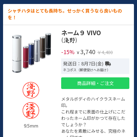
シャチハタはとても長持ち。せっかく買うなら良いもの
を！
ネーム９ VIVO
(
)
3,740
-15%
￥4,400
￥
発送日：8月7日(金)
ネコポス（郵便受けへお届け）
商品詳細・ご注文
メタルボディのハイクラスネーム
印。
これ程までに表面の仕上げにこだ
わったネーム印がかつて存在した
でしょうか？
9.5mm
あなたを素敵にみせる、究極のネ