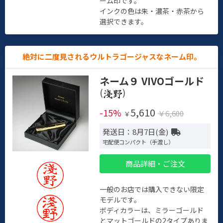
ーム印です。
インクの色は朱・濃茶・赤茶から
選択できます。
絶対に二度見されるウルトラゴージャスなネーム印。
ネーム９ VIVOゴールド
(
)
5,610
-15%
￥6,600
￥
発送日：8月7日(金)
宅配便コンパクト（手渡し）
商品詳細・ご注文
一般のお店では購入できない限定
モデルです。
ボディカラーは、ミラーゴールド
とマットゴールドの2タイプありま