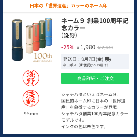
日本の「世界遺産」カラーのネーム印
ネーム９ 創業100周年記
念カラー
(
)
1,980
-25%
￥2,640
￥
発送日：8月7日(金)
ネコポス（郵便受けへお届け）
商品詳細・ご注文
シャチハタといえばネーム９。
国民的ネーム印に日本の「世界遺
産」を象徴するカラーが登場。
9.5mm
シャチハタ創業100周年記念カラー
モデルです。
インクの色は朱色です。