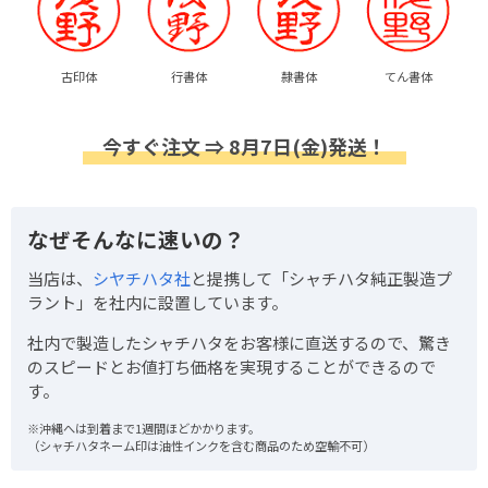
古印体
行書体
隷書体
てん書体
今すぐ注文 ⇒ 8月7日(金)発送！
なぜそんなに速いの？
当店は、
シヤチハタ社
と提携して「シャチハタ純正製造プ
ラント」を社内に設置しています。
社内で製造したシャチハタをお客様に直送するので、驚き
のスピードとお値打ち価格を実現することができるので
す。
※沖縄へは到着まで1週間ほどかかります。
（シャチハタネーム印は油性インクを含む商品のため空輸不可）