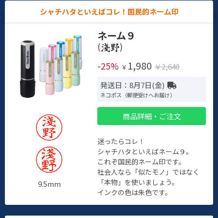
シャチハタといえばコレ！国民的ネーム印
ネーム９
(
)
1,980
-25%
￥2,640
￥
発送日：8月7日(金)
ネコポス（郵便受けへお届け）
商品詳細・ご注文
迷ったらコレ！
シャチハタといえばネーム９。
これぞ国民的ネーム印です。
社会人なら「似たモノ」ではなく
「本物」を使いましょう。
9.5mm
インクの色は朱色です。