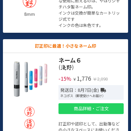
な使用に耐えるのは、やはりシャ
チハタ製ネーム印。
インクは交換が簡単なカートリッ
8mm
ジ式です
インクの色は朱色です。
訂正印に最適！小さなネーム印
ネーム６
(
)
1,776
-15%
￥2,090
￥
発送日：8月7日(金)
ネコポス（郵便受けへお届け）
商品詳細・ご注文
訂正印や認印として、出勤簿など
の小さなスペースにお使いくださ