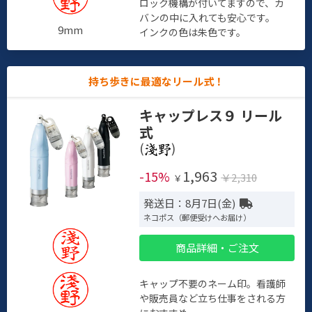
ロック機構が付いてますので、カ
バンの中に入れても安心です。
9mm
インクの色は朱色です。
持ち歩きに最適なリール式！
キャップレス９ リール
式
(
)
1,963
-15%
￥2,310
￥
発送日：8月7日(金)
ネコポス（郵便受けへお届け）
商品詳細・ご注文
キャップ不要のネーム印。看護師
や販売員など立ち仕事をされる方