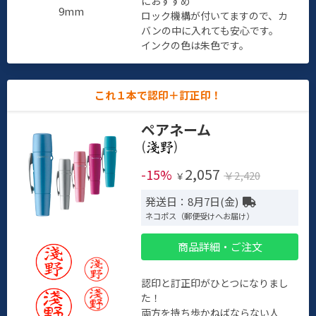
におすすめ
9mm
ロック機構が付いてますので、カ
バンの中に入れても安心です。
インクの色は朱色です。
これ１本で認印＋訂正印！
ペアネーム
(
)
2,057
-15%
￥2,420
￥
発送日：8月7日(金)
ネコポス（郵便受けへお届け）
商品詳細・ご注文
認印と訂正印がひとつになりまし
た！
両方を持ち歩かねばならない人