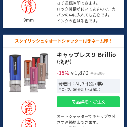
さず連続捺印できます。
ロック機構が付いてますので、カ
バンの中に入れても安心です。
9mm
インクの色は朱色です。
スタイリッシュなオートシャッター付きネーム印！
キャップレス９ Brillio
(
)
1,870
-15%
￥2,200
￥
発送日：8月7日(金)
ネコポス（郵便受けへお届け）
商品詳細・ご注文
オートシャッターでキャップを外
さず連続捺印できます。