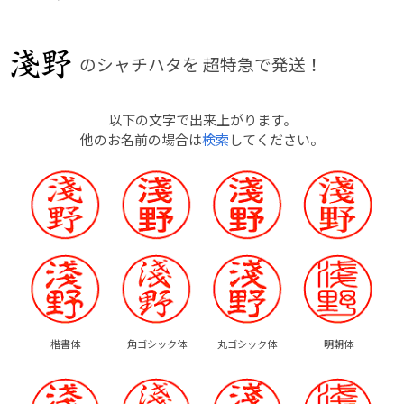
のシャチハタを
超特急で発送！
以下の文字で出来上がります。
他のお名前の場合は
検索
してください。
楷書体
角ゴシック体
丸ゴシック体
明朝体