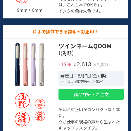
は、これ１本でOKです。
9mm + 6mm
インクの色は朱色です。
片手で操作できる認印＋訂正印！
ツインネームQOOM
(
)
2,618
-15%
￥3,080
￥
発送日：8月7日(金)
ネコポス（郵便受けへお届け）
商品詳細・ご注文
認印と訂正印がコンパクトな１本
に。
立ち仕事の現場の声から生まれた
キャップレスタイプ。