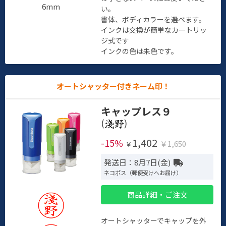
6mm
い。
書体、ボディカラーを選べます。
インクは交換が簡単なカートリッ
ジ式です
インクの色は朱色です。
オートシャッター付きネーム印！
キャップレス９
(
)
1,402
-15%
￥1,650
￥
発送日：8月7日(金)
ネコポス（郵便受けへお届け）
商品詳細・ご注文
オートシャッターでキャップを外