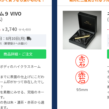
ム９ VIVO
)
(
3,740
%
￥4,400
￥
：8月10日(月)
ス（郵便受けへお届け）
商品詳細・ご注文
ルボディのハイクラスネーム
程までに表面の仕上げにこだわ
ネーム印がかつて存在したでし
か？
9.5mm
たを素敵にみせる、究極のネー
す。
クの色は朱・濃茶・赤茶から選
ます。