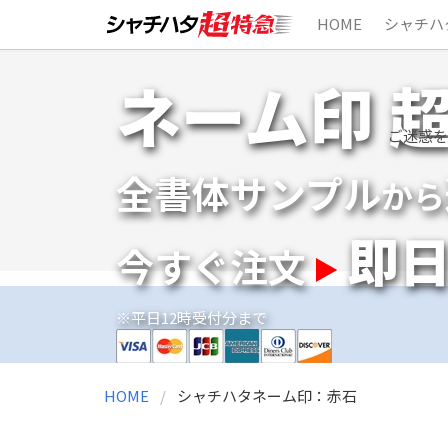
HOME
シャチハ
Skip
ネーム印 
to
content
ご迷惑を
全書体サンプル
から
即
今すぐ注文
※平日12時受付分まで
HOME
シャチハタネーム印：赤石