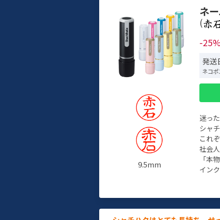
ネー
(
-25
発送日
ネコポ
迷っ
シャ
これ
社会
「本
9.5mm
インク
シャチハタはとても長持ち。せ