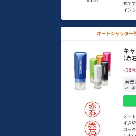
式で
インク
オートシャッター
キャ
(
-15
発送日
ネコポ
オー
ず連続
ロック
ンの中