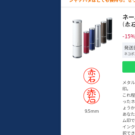
ネー
(
-15
発送日
ネコポ
メタ
印。
これ
った
ょう
9.5mm
あな
ム印で
イン
択でき