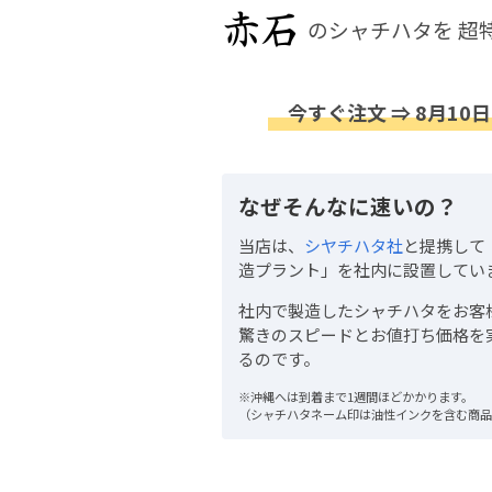
のシャチハタを
超
今すぐ注文 ⇒ 8月10日
なぜそんなに速いの？
当店は、
シヤチハタ社
と提携して
造プラント」を社内に設置してい
社内で製造したシャチハタをお客
驚きのスピードとお値打ち価格を
るのです。
※沖縄へは到着まで1週間ほどかかります。
（シャチハタネーム印は油性インクを含む商