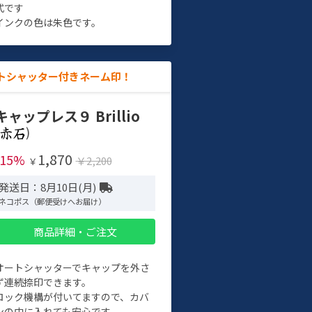
式です
インクの色は朱色です。
トシャッター付きネーム印！
キャップレス９ Brillio
)
1,870
-15%
￥2,200
￥
発送日：8月10日(月)
ネコポス（郵便受けへお届け）
商品詳細・ご注文
オートシャッターでキャップを外さ
ず連続捺印できます。
ロック機構が付いてますので、カバ
ンの中に入れても安心です。