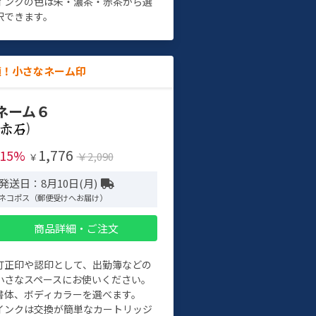
インクの色は朱・濃茶・赤茶から選
択できます。
適！小さなネーム印
ネーム６
)
1,776
-15%
￥2,090
￥
発送日：8月10日(月)
ネコポス（郵便受けへお届け）
商品詳細・ご注文
訂正印や認印として、出勤簿などの
小さなスペースにお使いください。
書体、ボディカラーを選べます。
インクは交換が簡単なカートリッジ