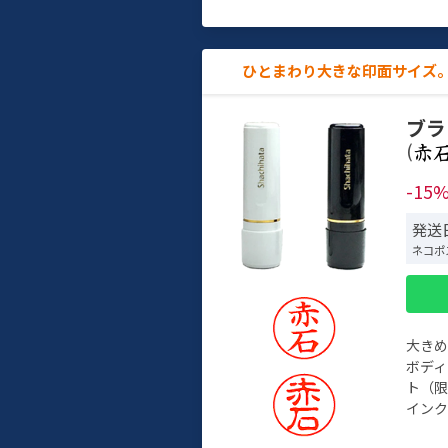
ひとまわり大きな印面サイズ。
ブラ
(
-15
発送日
ネコポ
大き
ボデ
ト（限
インク