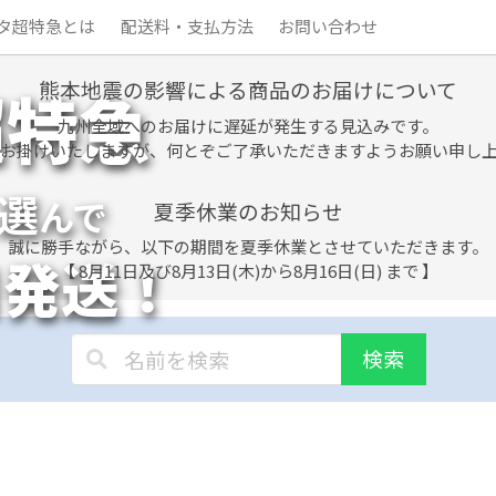
タ超特急とは
配送料・支払方法
お問い合わせ
熊本地震の影響による商品のお届けについて
超特急
九州全域へのお届けに遅延が発生する見込みです。
お掛けいたしますが、何とぞご了承いただきますようお願い申し
選
んで
夏季休業のお知らせ
誠に勝手ながら、以下の期間を夏季休業とさせていただきます。
日発送！
【 8月11日及び8月13日(木)から8月16日(日) まで 】
検索