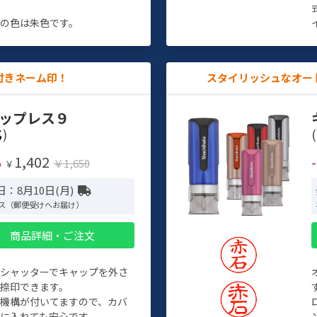
す
の色は朱色です。
付きネーム印！
スタイリッシュなオー
ップレス９
)
(
1,402
%
￥1,650
￥
：8月10日(月)
ス（郵便受けへお届け）
商品詳細・ご注文
トシャッターでキャップを外さ
捺印できます。
機構が付いてますので、カバ
に入れても安心です。