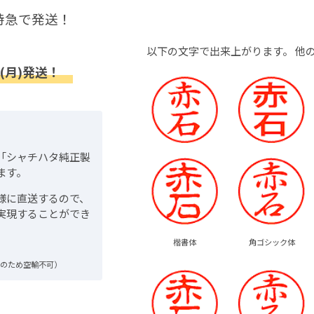
特急で発送！
以下の文字で出来上がります。
他
(月)発送！
「シャチハタ純正製
ます。
様に直送するので、
実現することができ
楷書体
角ゴシック体
品のため空輸不可）