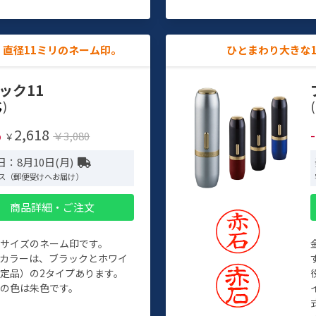
直径11ミリのネーム印。
ひとまわり大きな
ック11
)
(
2,618
%
￥3,080
￥
：8月10日(月)
ス（郵便受けへお届け）
商品詳細・ご注文
めサイズのネーム印です。
ィカラーは、ブラックとホワイ
定品）の2タイプあります。
の色は朱色です。