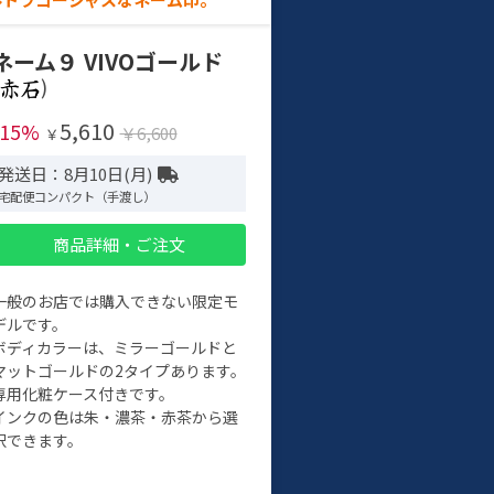
ネーム９ VIVOゴールド
)
5,610
-15%
￥6,600
￥
発送日：8月10日(月)
宅配便コンパクト（手渡し）
商品詳細・ご注文
一般のお店では購入できない限定モ
デルです。
ボディカラーは、ミラーゴールドと
マットゴールドの2タイプあります。
専用化粧ケース付きです。
インクの色は朱・濃茶・赤茶から選
択できます。