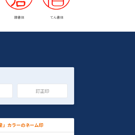
隷書体
てん書体
訂正印
産」カラーのネーム印