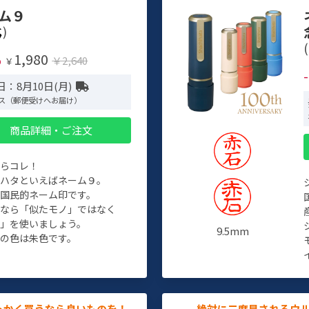
ム９
)
(
1,980
%
￥2,640
￥
：8月10日(月)
ス（郵便受けへお届け）
商品詳細・ご注文
たらコレ！
チハタといえばネーム９。
ぞ国民的ネーム印です。
人なら「似たモノ」ではなく
物」を使いましょう。
9.5mm
の色は朱色です。
っかく買うなら良いものを！
絶対に二度見されるウ