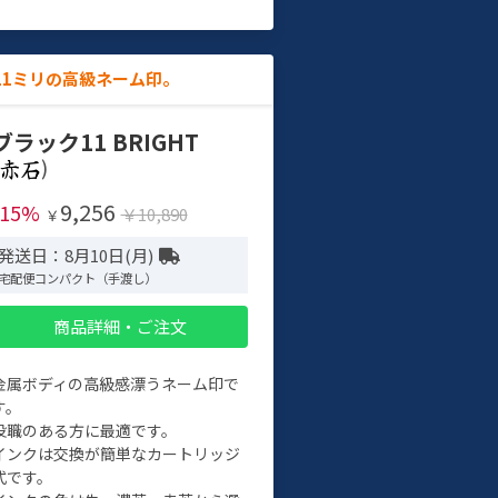
11ミリの高級ネーム印。
ブラック11 BRIGHT
)
9,256
-15%
￥10,890
￥
発送日：8月10日(月)
宅配便コンパクト（手渡し）
商品詳細・ご注文
金属ボディの高級感漂うネーム印で
す。
役職のある方に最適です。
インクは交換が簡単なカートリッジ
式です。