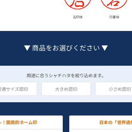
古印体
行書体
▼ 商品をお選びください ▼
用途に合うシャチハタを絞り込めます。
普通サイズ認印
大きめ認印
小さめ認印
レ！国民的ネーム印
日本の「世界遺