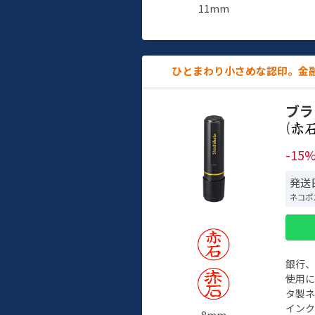
11mm
ひとまわり小さめな認印。金
ブラ
(
-15
発送日
ネコポ
銀行
使用
タ製
イン
8mm