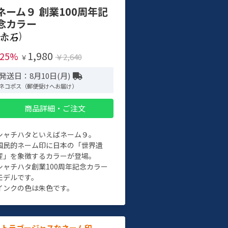
ネーム９ 創業100周年記
念カラー
)
1,980
-25%
￥2,640
￥
発送日：8月10日(月)
ネコポス（郵便受けへお届け）
商品詳細・ご注文
シャチハタといえばネーム９。
国民的ネーム印に日本の「世界遺
産」を象徴するカラーが登場。
シャチハタ創業100周年記念カラー
モデルです。
インクの色は朱色です。
ルトラゴージャスなネーム印。