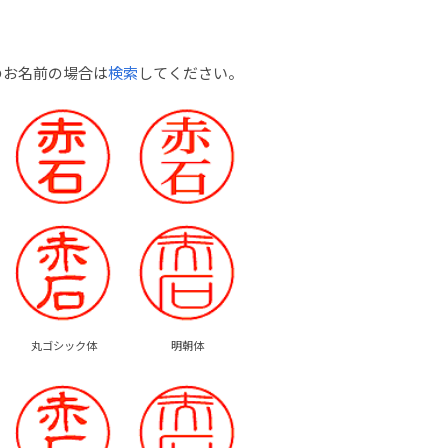
のお名前の場合は
検索
してください。
丸ゴシック体
明朝体