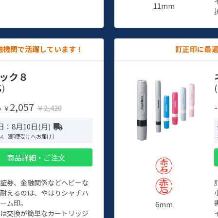
11mm
融機関で活躍しています！
訂正印に最
ック８
)
(
2,057
%
￥2,420
￥
：8月10日(月)
ス（郵便受けへお届け）
商品詳細・ご注文
、証券、金融関係などヘビーな
に耐えるのは、やはりシャチハ
ネーム印。
6mm
クは交換が簡単なカートリッジ