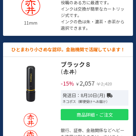
役職のある方に最適です。
インクは交換が簡単なカートリッ
ジ式です。
インクの色は朱・濃茶・赤茶から
11mm
選択できます。
ひとまわり小さめな認印。金融機関で活躍しています！
ブラック８
(
)
2,057
-15%
￥2,420
￥
発送日：8月10日(月)
ネコポス（郵便受けへお届け）
商品詳細・ご注文
銀行、証券、金融関係などヘビー