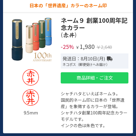
日本の「世界遺産」カラーのネーム印
ネーム９ 創業100周年記
念カラー
(
)
1,980
-25%
￥2,640
￥
発送日：8月10日(月)
ネコポス（郵便受けへお届け）
商品詳細・ご注文
シャチハタといえばネーム９。
国民的ネーム印に日本の「世界遺
産」を象徴するカラーが登場。
9.5mm
シャチハタ創業100周年記念カラー
モデルです。
インクの色は朱色です。