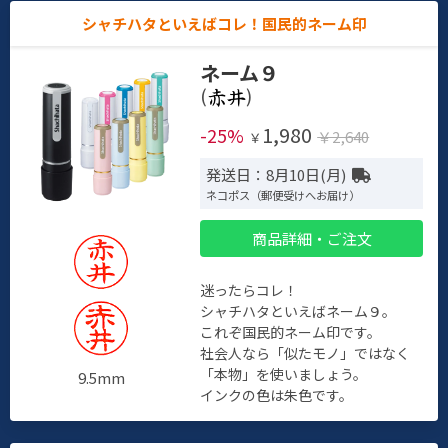
シャチハタといえばコレ！国民的ネーム印
ネーム９
(
)
1,980
-25%
￥2,640
￥
発送日：8月10日(月)
ネコポス（郵便受けへお届け）
商品詳細・ご注文
迷ったらコレ！
シャチハタといえばネーム９。
これぞ国民的ネーム印です。
社会人なら「似たモノ」ではなく
「本物」を使いましょう。
9.5mm
インクの色は朱色です。