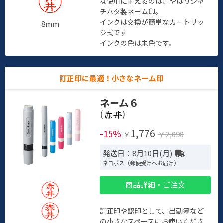
な使用に耐えるのは、やはりシャ
チハタ製ネーム印。
インクは交換が簡単なカートリッ
8mm
ジ式です
インクの色は朱色です。
訂正印に最適！小さなネーム印
ネーム６
(
)
1,776
-15%
￥2,090
￥
発送日：8月10日(月)
ネコポス（郵便受けへお届け）
商品詳細・ご注文
訂正印や認印として、出勤簿など
の小さなスペースにお使いくださ