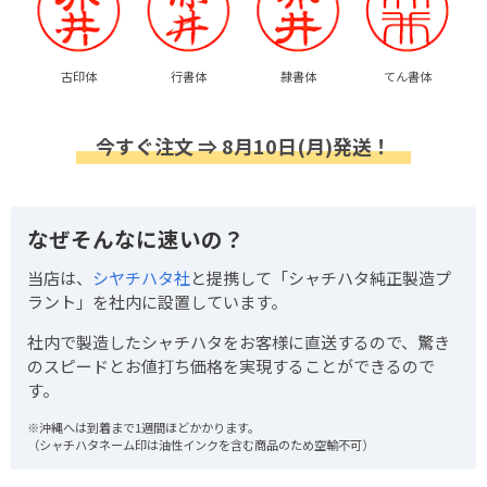
古印体
行書体
隷書体
てん書体
今すぐ注文 ⇒ 8月10日(月)発送！
なぜそんなに速いの？
当店は、
シヤチハタ社
と提携して「シャチハタ純正製造プ
ラント」を社内に設置しています。
社内で製造したシャチハタをお客様に直送するので、驚き
のスピードとお値打ち価格を実現することができるので
す。
※沖縄へは到着まで1週間ほどかかります。
（シャチハタネーム印は油性インクを含む商品のため空輸不可）