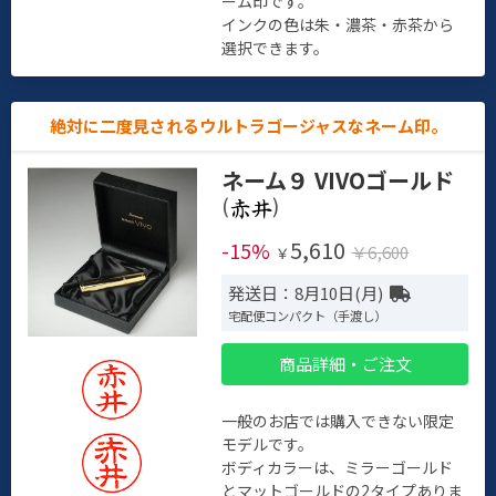
ーム印です。
インクの色は朱・濃茶・赤茶から
選択できます。
絶対に二度見されるウルトラゴージャスなネーム印。
ネーム９ VIVOゴールド
(
)
5,610
-15%
￥6,600
￥
発送日：8月10日(月)
宅配便コンパクト（手渡し）
商品詳細・ご注文
一般のお店では購入できない限定
モデルです。
ボディカラーは、ミラーゴールド
とマットゴールドの2タイプありま