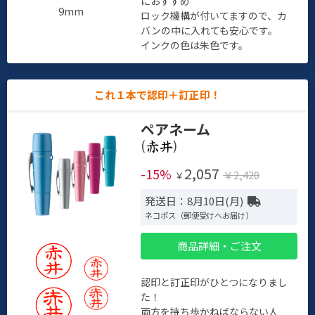
におすすめ
9mm
ロック機構が付いてますので、カ
バンの中に入れても安心です。
インクの色は朱色です。
これ１本で認印＋訂正印！
ペアネーム
(
)
2,057
-15%
￥2,420
￥
発送日：8月10日(月)
ネコポス（郵便受けへお届け）
商品詳細・ご注文
認印と訂正印がひとつになりまし
た！
両方を持ち歩かねばならない人