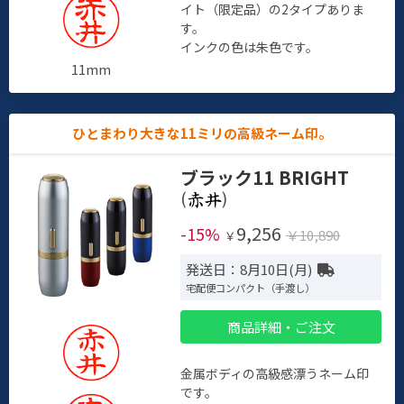
イト（限定品）の2タイプありま
す。
インクの色は朱色です。
11mm
ひとまわり大きな11ミリの高級ネーム印。
ブラック11 BRIGHT
(
)
9,256
-15%
￥10,890
￥
発送日：8月10日(月)
宅配便コンパクト（手渡し）
商品詳細・ご注文
金属ボディの高級感漂うネーム印
です。