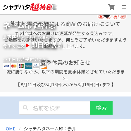
Skip
ネーム印 超特急
熊本地震の影響による商品のお届けについて
to
content
九州全域へのお届けに遅延が発生する見込みです。
全書体サンプル
選
から
んで
ご迷惑をお掛けいたしますが、何とぞご了承いただきますよう
即日発送！
今すぐ注文
お願い申し上げます。
※平日12時受付分まで
夏季休業のお知らせ
誠に勝手ながら、以下の期間を夏季休業とさせていただきま
す。
【 8月11日及び8月13日(木)から8月16日(日) まで 】
検索
HOME
シャチハタネーム印：赤井