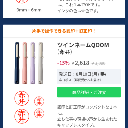
は、これ１本でOKです。
9mm + 6mm
インクの色は朱色です。
片手で操作できる認印＋訂正印！
ツインネームQOOM
(
)
2,618
-15%
￥3,080
￥
発送日：8月10日(月)
ネコポス（郵便受けへお届け）
商品詳細・ご注文
認印と訂正印がコンパクトな１本
に。
立ち仕事の現場の声から生まれた
キャップレスタイプ。