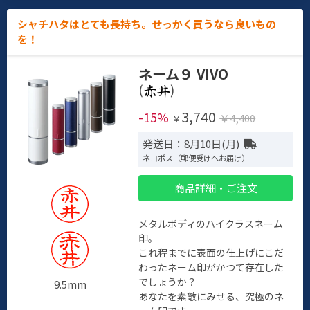
シャチハタはとても長持ち。せっかく買うなら良いもの
を！
ネーム９ VIVO
(
)
3,740
-15%
￥4,400
￥
発送日：8月10日(月)
ネコポス（郵便受けへお届け）
商品詳細・ご注文
メタルボディのハイクラスネーム
印。
これ程までに表面の仕上げにこだ
わったネーム印がかつて存在した
でしょうか？
9.5mm
あなたを素敵にみせる、究極のネ