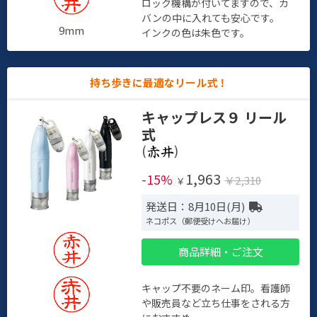
ロック機構が付いてますので、カ
バンの中に入れても安心です。
9mm
インクの色は朱色です。
持ち歩きに最適なリール式！
キャップレス９ リール
式
(
)
1,963
-15%
￥2,310
￥
発送日：8月10日(月)
ネコポス（郵便受けへお届け）
商品詳細・ご注文
キャップ不要のネーム印。看護師
や販売員など立ち仕事をされる方