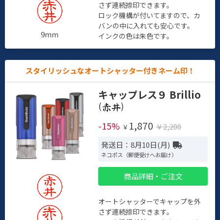
さず連続捺印できます。
ロック機構が付いてますので、カ
バンの中に入れても安心です。
9mm
インクの色は朱色です。
スタイリッシュなオートシャッター付きネーム印！
キャップレス９ Brillio
(
)
1,870
-15%
￥2,200
￥
発送日：8月10日(月)
ネコポス（郵便受けへお届け）
商品詳細・ご注文
オートシャッターでキャップを外
さず連続捺印できます。