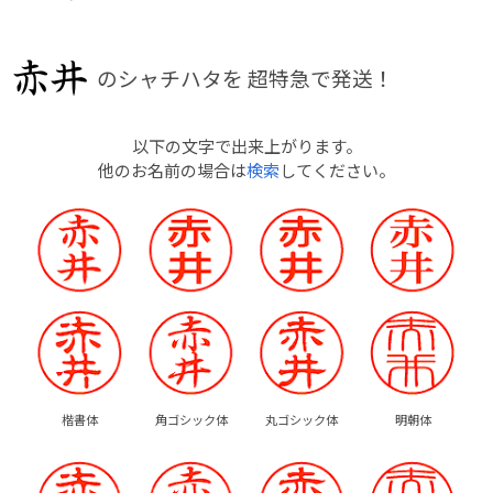
のシャチハタを
超特急で発送！
以下の文字で出来上がります。
他のお名前の場合は
検索
してください。
楷書体
角ゴシック体
丸ゴシック体
明朝体