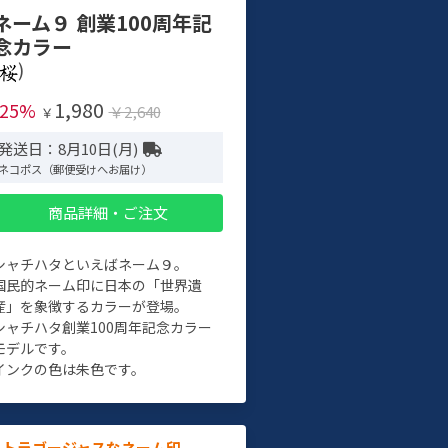
ネーム９ 創業100周年記
念カラー
)
1,980
-25%
￥2,640
￥
発送日：8月10日(月)
ネコポス（郵便受けへお届け）
商品詳細・ご注文
シャチハタといえばネーム９。
国民的ネーム印に日本の「世界遺
産」を象徴するカラーが登場。
シャチハタ創業100周年記念カラー
モデルです。
インクの色は朱色です。
ルトラゴージャスなネーム印。