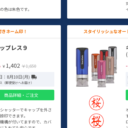
す
の色は朱色です。
付きネーム印！
スタイリッシュなオー
ップレス９
(
1,402
%
￥1,650
￥
：8月10日(月)
ス（郵便受けへお届け）
商品詳細・ご注文
トシャッターでキャップを外さ
捺印できます。
機構が付いてますので、カバ
に入れても安心です。