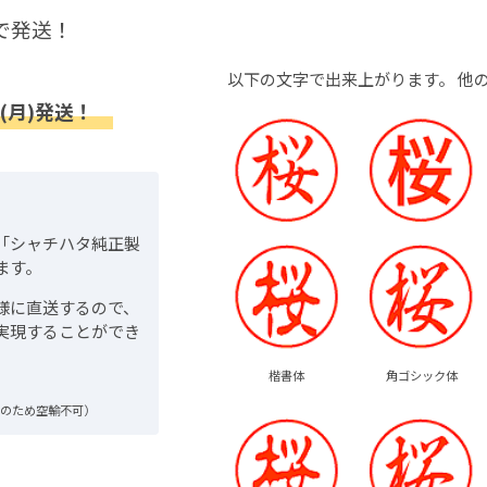
で発送！
以下の文字で出来上がります。
他
(月)発送！
「シャチハタ純正製
ます。
様に直送するので、
実現することができ
楷書体
角ゴシック体
品のため空輸不可）