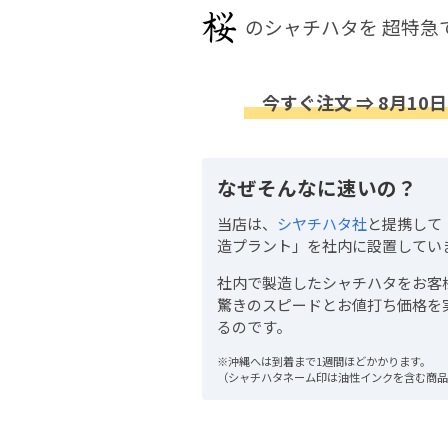
のシャチハタを
超特急
今すぐ注文 ⇒ 8月10日
なぜそんなに速いの？
当店は、
シヤチハタ社
と提携して
造プラント」を社内に設置してい
社内で製造したシャチハタをお客
驚きのスピードとお値打ち価格を
るのです。
※沖縄へは到着まで1週間ほどかかります。
（シャチハタネーム印は油性インクを含む商