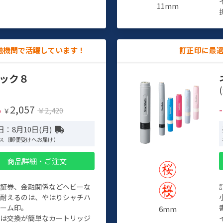
11mm
融機関で活躍しています！
訂正印に最
ック８
(
2,057
%
￥2,420
￥
：8月10日(月)
ス（郵便受けへお届け）
商品詳細・ご注文
、証券、金融関係などヘビーな
に耐えるのは、やはりシャチハ
ネーム印。
6mm
クは交換が簡単なカートリッジ