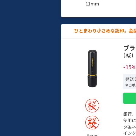
11mm
ひとまわり小さめな認印。金
ブラ
(
)
-15
発送日
ネコポ
銀行
使用
タ製
イン
8mm