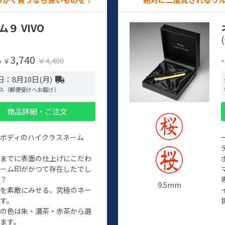
ム９ VIVO
(
3,740
%
￥4,400
￥
：8月10日(月)
ス（郵便受けへお届け）
商品詳細・ご注文
ルボディのハイクラスネーム
程までに表面の仕上げにこだわ
ネーム印がかつて存在したでし
か？
9.5mm
たを素敵にみせる、究極のネー
す。
クの色は朱・濃茶・赤茶から選
ます。