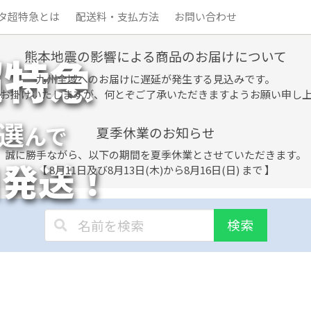
タ超特急とは
配送料・支払方法
お問い合わせ
熊本地震の影響による商品のお届けについて
超特急
九州全域へのお届けに遅延が発生する見込みです。
お掛けいたしますが、何とぞご了承いただきますようお願い申し
選
んで
夏季休業のお知らせ
誠に勝手ながら、以下の期間を夏季休業とさせていただきます。
日発送！
【 8月11日及び8月13日(木)から8月16日(日) まで 】
検索