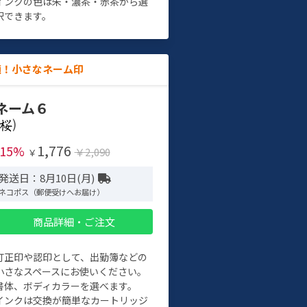
インクの色は朱・濃茶・赤茶から選
択できます。
適！小さなネーム印
ネーム６
)
1,776
-15%
￥2,090
￥
発送日：8月10日(月)
ネコポス（郵便受けへお届け）
商品詳細・ご注文
訂正印や認印として、出勤簿などの
小さなスペースにお使いください。
書体、ボディカラーを選べます。
インクは交換が簡単なカートリッジ