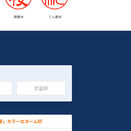
隷書体
てん書体
訂正印
産」カラーのネーム印