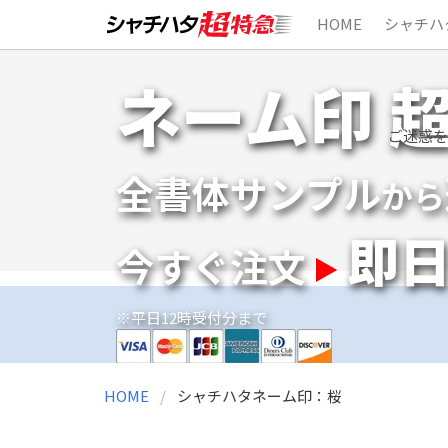
HOME
シャチハ
Skip
ネーム印 
to
content
ご迷惑を
全書体サンプル
から
即
今すぐ注文
※平日12時受付分まで
HOME
シャチハタネーム印：桜