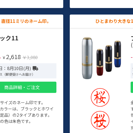
直径11ミリのネーム印。
ひとまわり大きな
ック11
(
2,618
%
￥3,080
￥
：8月10日(月)
ス（郵便受けへお届け）
商品詳細・ご注文
めサイズのネーム印です。
ィカラーは、ブラックとホワイ
定品）の2タイプあります。
の色は朱色です。