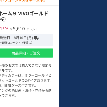
ネーム９ VIVOゴールド
)
5,610
-15%
￥6,600
￥
発送日：8月10日(月)
宅配便コンパクト（手渡し）
商品詳細・ご注文
一般のお店では購入できない限定モ
デルです。
ボディカラーは、ミラーゴールドと
マットゴールドの2タイプあります。
専用化粧ケース付きです。
インクの色は朱・濃茶・赤茶から選
択できます。