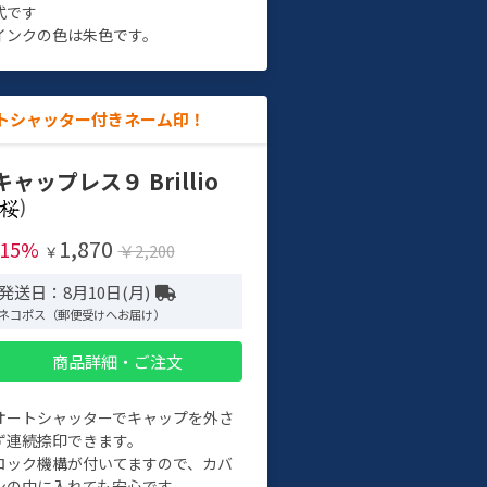
式です
インクの色は朱色です。
トシャッター付きネーム印！
キャップレス９ Brillio
)
1,870
-15%
￥2,200
￥
発送日：8月10日(月)
ネコポス（郵便受けへお届け）
商品詳細・ご注文
オートシャッターでキャップを外さ
ず連続捺印できます。
ロック機構が付いてますので、カバ
ンの中に入れても安心です。