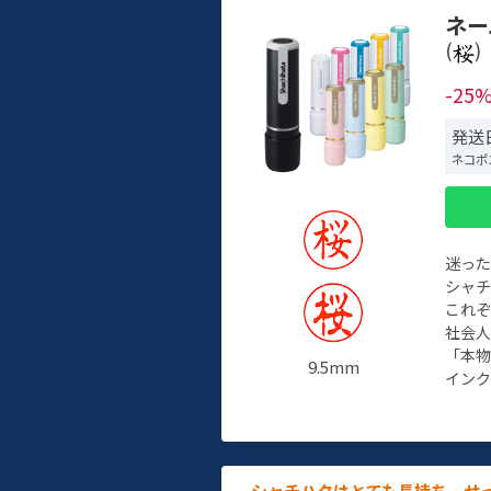
ネー
(
)
-25
発送日
ネコポ
迷っ
シャ
これ
社会
「本
9.5mm
インク
シャチハタはとても長持ち。せ