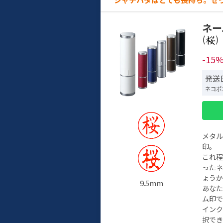
ネー
(
)
-15
発送日
ネコポ
メタ
印。
これ
った
ょう
9.5mm
あな
ム印で
イン
択でき