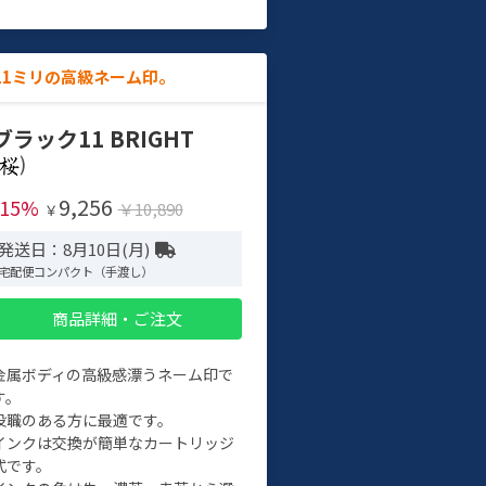
11ミリの高級ネーム印。
ブラック11 BRIGHT
)
9,256
-15%
￥10,890
￥
発送日：8月10日(月)
宅配便コンパクト（手渡し）
商品詳細・ご注文
金属ボディの高級感漂うネーム印で
す。
役職のある方に最適です。
インクは交換が簡単なカートリッジ
式です。