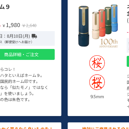
ム９
(
1,980
%
￥2,640
￥
：8月10日(月)
ス（郵便受けへお届け）
商品詳細・ご注文
たらコレ！
チハタといえばネーム９。
ぞ国民的ネーム印です。
人なら「似たモノ」ではなく
物」を使いましょう。
9.5mm
の色は朱色です。
っかく買うなら良いものを！
絶対に二度見されるウ