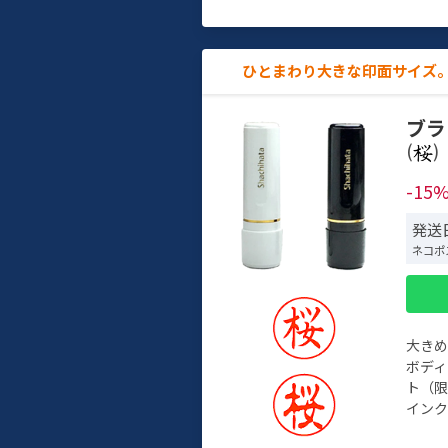
ひとまわり大きな印面サイズ。
ブラ
(
)
-15
発送日
ネコポ
大き
ボデ
ト（限
インク