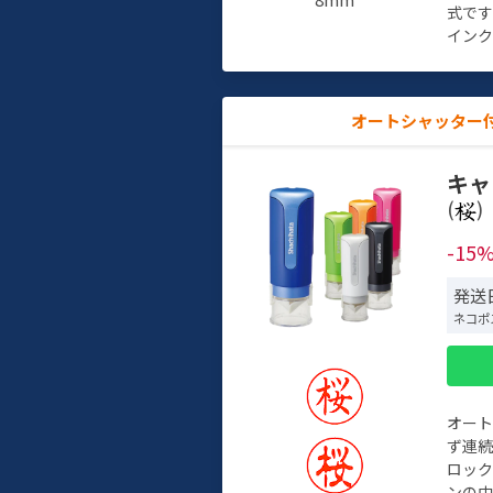
式で
インク
オートシャッター
キャ
(
)
-15
発送日
ネコポ
オー
ず連続
ロック
ンの中