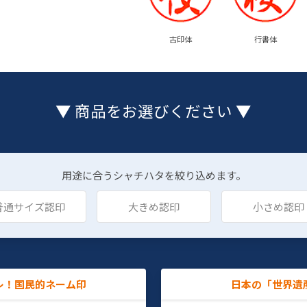
古印体
行書体
▼ 商品をお選びください ▼
用途に合うシャチハタを絞り込めます。
普通サイズ認印
大きめ認印
小さめ認印
レ！国民的ネーム印
日本の「世界遺