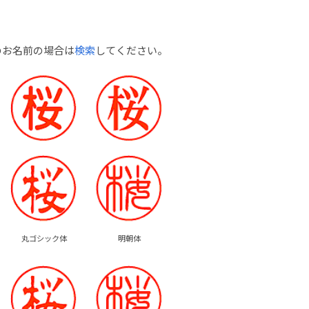
のお名前の場合は
検索
してください。
丸ゴシック体
明朝体