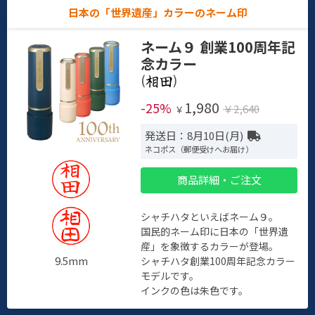
日本の「世界遺産」カラーのネーム印
ネーム９ 創業100周年記
念カラー
(
)
1,980
-25%
￥2,640
￥
発送日：8月10日(月)
ネコポス（郵便受けへお届け）
商品詳細・ご注文
シャチハタといえばネーム９。
国民的ネーム印に日本の「世界遺
産」を象徴するカラーが登場。
9.5mm
シャチハタ創業100周年記念カラー
モデルです。
インクの色は朱色です。