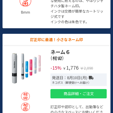
な使用に耐えるのは、やはりシャ
チハタ製ネーム印。
インクは交換が簡単なカートリッ
8mm
ジ式です
インクの色は朱色です。
訂正印に最適！小さなネーム印
ネーム６
(
)
1,776
-15%
￥2,090
￥
発送日：8月10日(月)
ネコポス（郵便受けへお届け）
商品詳細・ご注文
訂正印や認印として、出勤簿など
の小さなスペースにお使いくださ