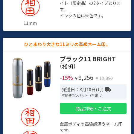
イト（限定品）の2タイプありま
す。
インクの色は朱色です。
11mm
ひとまわり大きな11ミリの高級ネーム印。
ブラック11 BRIGHT
(
)
9,256
-15%
￥10,890
￥
発送日：8月10日(月)
宅配便コンパクト（手渡し）
商品詳細・ご注文
金属ボディの高級感漂うネーム印
です。