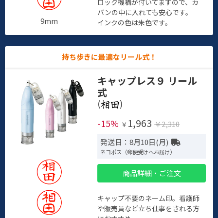
ロック機構が付いてますので、カ
バンの中に入れても安心です。
9mm
インクの色は朱色です。
持ち歩きに最適なリール式！
キャップレス９ リール
式
(
)
1,963
-15%
￥2,310
￥
発送日：8月10日(月)
ネコポス（郵便受けへお届け）
商品詳細・ご注文
キャップ不要のネーム印。看護師
や販売員など立ち仕事をされる方