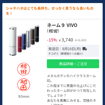
シャチハタはとても長持ち。せっかく買うなら良いもの
を！
ネーム９ VIVO
(
)
3,740
-15%
￥4,400
￥
発送日：8月10日(月)
ネコポス（郵便受けへお届け）
商品詳細・ご注文
メタルボディのハイクラスネーム
印。
これ程までに表面の仕上げにこだ
わったネーム印がかつて存在した
でしょうか？
9.5mm
あなたを素敵にみせる、究極のネ