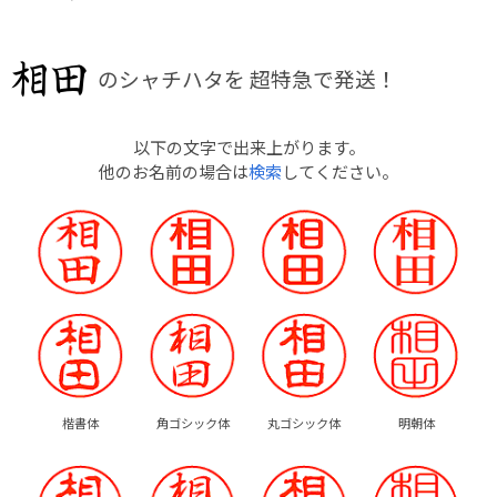
のシャチハタを
超特急で発送！
以下の文字で出来上がります。
他のお名前の場合は
検索
してください。
楷書体
角ゴシック体
丸ゴシック体
明朝体