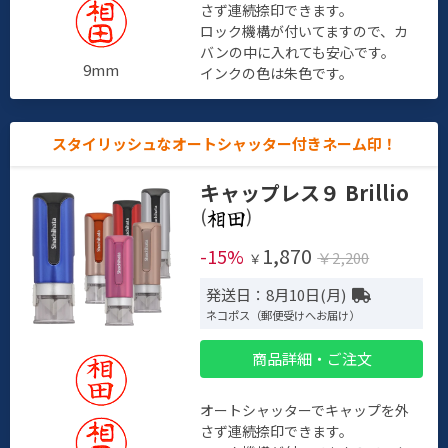
さず連続捺印できます。
ロック機構が付いてますので、カ
バンの中に入れても安心です。
9mm
インクの色は朱色です。
スタイリッシュなオートシャッター付きネーム印！
キャップレス９ Brillio
(
)
1,870
-15%
￥2,200
￥
発送日：8月10日(月)
ネコポス（郵便受けへお届け）
商品詳細・ご注文
オートシャッターでキャップを外
さず連続捺印できます。