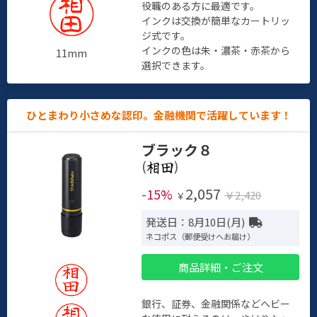
役職のある方に最適です。
インクは交換が簡単なカートリッ
ジ式です。
インクの色は朱・濃茶・赤茶から
11mm
選択できます。
ひとまわり小さめな認印。金融機関で活躍しています！
ブラック８
(
)
2,057
-15%
￥2,420
￥
発送日：8月10日(月)
ネコポス（郵便受けへお届け）
商品詳細・ご注文
銀行、証券、金融関係などヘビー