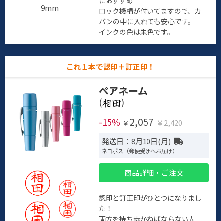
におすすめ
9mm
ロック機構が付いてますので、カ
バンの中に入れても安心です。
インクの色は朱色です。
これ１本で認印＋訂正印！
ペアネーム
(
)
2,057
-15%
￥2,420
￥
発送日：8月10日(月)
ネコポス（郵便受けへお届け）
商品詳細・ご注文
認印と訂正印がひとつになりまし
た！
両方を持ち歩かねばならない人