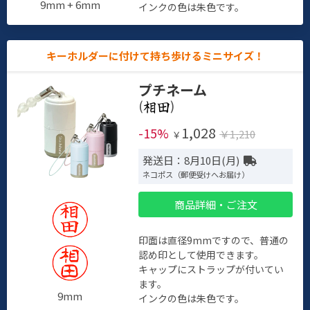
9mm + 6mm
インクの色は朱色です。
キーホルダーに付けて持ち歩けるミニサイズ！
プチネーム
(
)
1,028
-15%
￥1,210
￥
発送日：8月10日(月)
ネコポス（郵便受けへお届け）
商品詳細・ご注文
印面は直径9mmですので、普通の
認め印として使用できます。
キャップにストラップが付いてい
ます。
9mm
インクの色は朱色です。