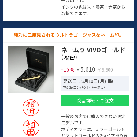
ーム印です。
インクの色は朱・濃茶・赤茶から
選択できます。
絶対に二度見されるウルトラゴージャスなネーム印。
ネーム９ VIVOゴールド
(
)
5,610
-15%
￥6,600
￥
発送日：8月10日(月)
宅配便コンパクト（手渡し）
商品詳細・ご注文
一般のお店では購入できない限定
モデルです。
ボディカラーは、ミラーゴールド
とマットゴールドの2タイプありま