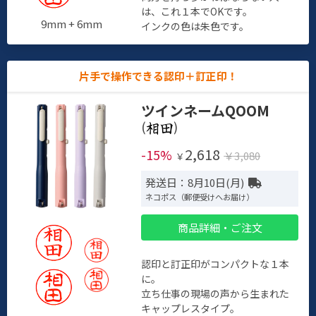
は、これ１本でOKです。
9mm + 6mm
インクの色は朱色です。
片手で操作できる認印＋訂正印！
ツインネームQOOM
(
)
2,618
-15%
￥3,080
￥
発送日：8月10日(月)
ネコポス（郵便受けへお届け）
商品詳細・ご注文
認印と訂正印がコンパクトな１本
に。
立ち仕事の現場の声から生まれた
キャップレスタイプ。