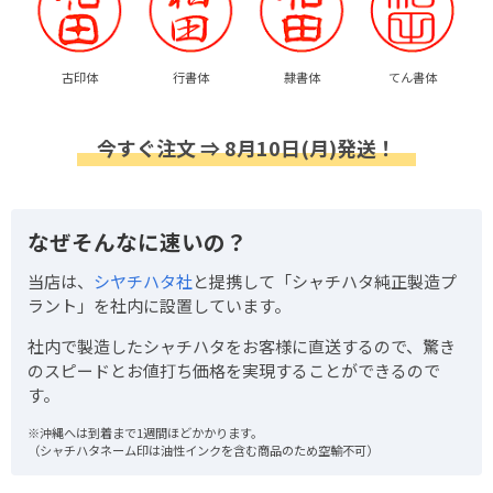
古印体
行書体
隷書体
てん書体
今すぐ注文 ⇒ 8月10日(月)発送！
なぜそんなに速いの？
当店は、
シヤチハタ社
と提携して「シャチハタ純正製造プ
ラント」を社内に設置しています。
社内で製造したシャチハタをお客様に直送するので、驚き
のスピードとお値打ち価格を実現することができるので
す。
※沖縄へは到着まで1週間ほどかかります。
（シャチハタネーム印は油性インクを含む商品のため空輸不可）