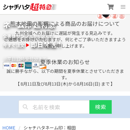
Skip
ネーム印 超特急
熊本地震の影響による商品のお届けについて
to
content
九州全域へのお届けに遅延が発生する見込みです。
全書体サンプル
選
から
んで
ご迷惑をお掛けいたしますが、何とぞご了承いただきますよう
即日発送！
今すぐ注文
お願い申し上げます。
※平日12時受付分まで
夏季休業のお知らせ
誠に勝手ながら、以下の期間を夏季休業とさせていただきま
す。
【 8月11日及び8月13日(木)から8月16日(日) まで 】
検索
HOME
シャチハタネーム印：相田