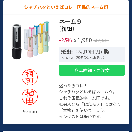
シャチハタといえばコレ！国民的ネーム印
ネーム９
(
)
1,980
-25%
￥2,640
￥
発送日：8月10日(月)
ネコポス（郵便受けへお届け）
商品詳細・ご注文
迷ったらコレ！
シャチハタといえばネーム９。
これぞ国民的ネーム印です。
社会人なら「似たモノ」ではなく
「本物」を使いましょう。
9.5mm
インクの色は朱色です。