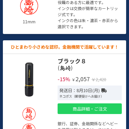
役職のある方に最適です。
インクは交換が簡単なカートリッ
ジ式です。
インクの色は朱・濃茶・赤茶から
11mm
選択できます。
ひとまわり小さめな認印。金融機関で活躍しています！
ブラック８
(
)
2,057
-15%
￥2,420
￥
発送日：8月10日(月)
ネコポス（郵便受けへお届け）
商品詳細・ご注文
銀行、証券、金融関係などヘビー