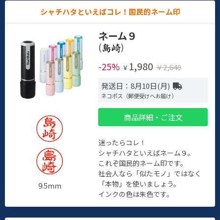
シャチハタといえばコレ！国民的ネーム印
ネーム９
(
)
1,980
-25%
￥2,640
￥
発送日：8月10日(月)
ネコポス（郵便受けへお届け）
商品詳細・ご注文
迷ったらコレ！
シャチハタといえばネーム９。
これぞ国民的ネーム印です。
社会人なら「似たモノ」ではなく
「本物」を使いましょう。
9.5mm
インクの色は朱色です。