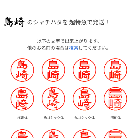
のシャチハタを
超特急で発送！
以下の文字で出来上がります。
他のお名前の場合は
検索
してください。
楷書体
角ゴシック体
丸ゴシック体
明朝体