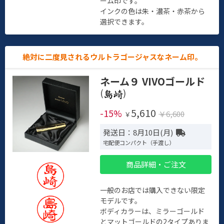
ーム印です。
インクの色は朱・濃茶・赤茶から
選択できます。
絶対に二度見されるウルトラゴージャスなネーム印。
ネーム９ VIVOゴールド
(
)
5,610
-15%
￥6,600
￥
発送日：8月10日(月)
宅配便コンパクト（手渡し）
商品詳細・ご注文
一般のお店では購入できない限定
モデルです。
ボディカラーは、ミラーゴールド
とマットゴールドの2タイプありま