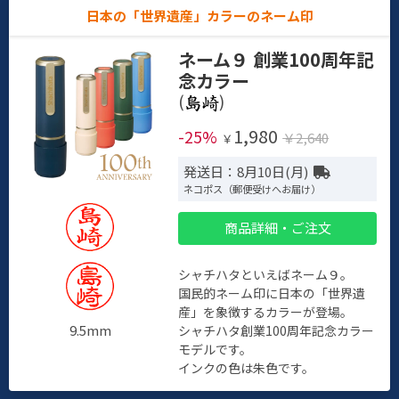
日本の「世界遺産」カラーのネーム印
ネーム９ 創業100周年記
念カラー
(
)
1,980
-25%
￥2,640
￥
発送日：8月10日(月)
ネコポス（郵便受けへお届け）
商品詳細・ご注文
シャチハタといえばネーム９。
国民的ネーム印に日本の「世界遺
産」を象徴するカラーが登場。
9.5mm
シャチハタ創業100周年記念カラー
モデルです。
インクの色は朱色です。