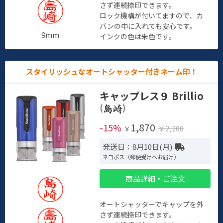
さず連続捺印できます。
ロック機構が付いてますので、カ
バンの中に入れても安心です。
9mm
インクの色は朱色です。
スタイリッシュなオートシャッター付きネーム印！
キャップレス９ Brillio
(
)
1,870
-15%
￥2,200
￥
発送日：8月10日(月)
ネコポス（郵便受けへお届け）
商品詳細・ご注文
オートシャッターでキャップを外
さず連続捺印できます。