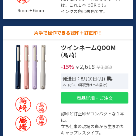
は、これ１本でOKです。
9mm + 6mm
インクの色は朱色です。
片手で操作できる認印＋訂正印！
ツインネームQOOM
(
)
2,618
-15%
￥3,080
￥
発送日：8月10日(月)
ネコポス（郵便受けへお届け）
商品詳細・ご注文
認印と訂正印がコンパクトな１本
に。
立ち仕事の現場の声から生まれた
キャップレスタイプ。