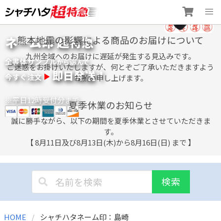
Skip
ネーム印 超特急
熊本地震の影響による商品のお届けについて
to
content
九州全域へのお届けに遅延が発生する見込みです。
全書体サンプル
選
から
んで
ご迷惑をお掛けいたしますが、何とぞご了承いただきますよう
即日発送！
今すぐ注文
お願い申し上げます。
※平日12時受付分まで
夏季休業のお知らせ
誠に勝手ながら、以下の期間を夏季休業とさせていただきま
す。
【 8月11日及び8月13日(木)から8月16日(日) まで 】
検索
HOME
シャチハタネーム印：島崎