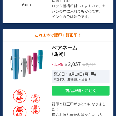
におすすめ
9mm
ロック機構が付いてますので、カ
バンの中に入れても安心です。
インクの色は朱色です。
これ１本で認印＋訂正印！
ペアネーム
(
)
2,057
-15%
￥2,420
￥
発送日：8月10日(月)
ネコポス（郵便受けへお届け）
商品詳細・ご注文
認印と訂正印がひとつになりまし
た！
両方を持ち歩かねばならない人