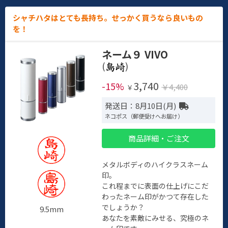
シャチハタはとても長持ち。せっかく買うなら良いもの
を！
ネーム９ VIVO
(
)
3,740
-15%
￥4,400
￥
発送日：8月10日(月)
ネコポス（郵便受けへお届け）
商品詳細・ご注文
メタルボディのハイクラスネーム
印。
これ程までに表面の仕上げにこだ
わったネーム印がかつて存在した
でしょうか？
9.5mm
あなたを素敵にみせる、究極のネ