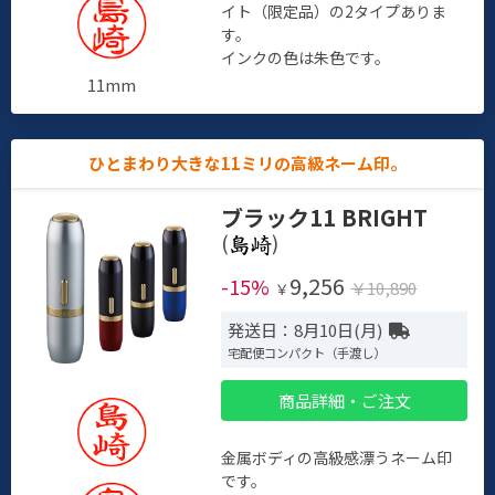
イト（限定品）の2タイプありま
す。
インクの色は朱色です。
11mm
ひとまわり大きな11ミリの高級ネーム印。
ブラック11 BRIGHT
(
)
9,256
-15%
￥10,890
￥
発送日：8月10日(月)
宅配便コンパクト（手渡し）
商品詳細・ご注文
金属ボディの高級感漂うネーム印
です。