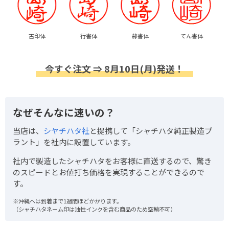
古印体
行書体
隷書体
てん書体
今すぐ注文 ⇒ 8月10日(月)発送！
なぜそんなに速いの？
当店は、
シヤチハタ社
と提携して「シャチハタ純正製造プ
ラント」を社内に設置しています。
社内で製造したシャチハタをお客様に直送するので、驚き
のスピードとお値打ち価格を実現することができるので
す。
※沖縄へは到着まで1週間ほどかかります。
（シャチハタネーム印は油性インクを含む商品のため空輸不可）