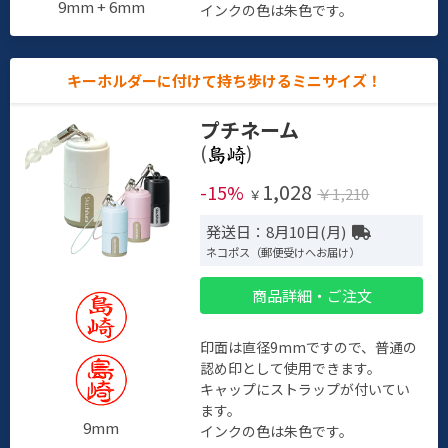
9mm + 6mm
インクの色は朱色です。
キーホルダーに付けて持ち歩けるミニサイズ！
プチネーム
(
)
1,028
-15%
￥1,210
￥
発送日：8月10日(月)
ネコポス（郵便受けへお届け）
商品詳細・ご注文
印面は直径9mmですので、普通の
認め印として使用できます。
キャップにストラップが付いてい
ます。
9mm
インクの色は朱色です。