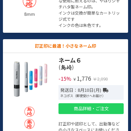
な使用に耐えるのは、やはりシャ
チハタ製ネーム印。
インクは交換が簡単なカートリッ
8mm
ジ式です
インクの色は朱色です。
訂正印に最適！小さなネーム印
ネーム６
(
)
1,776
-15%
￥2,090
￥
発送日：8月10日(月)
ネコポス（郵便受けへお届け）
商品詳細・ご注文
訂正印や認印として、出勤簿など
の小さなスペースにお使いくださ