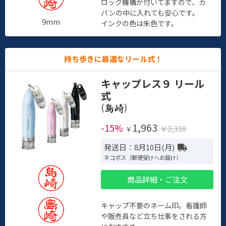
ロック機構が付いてますので、カ
バンの中に入れても安心です。
9mm
インクの色は朱色です。
持ち歩きに最適なリール式！
キャップレス９ リール
式
(
)
1,963
-15%
￥2,310
￥
発送日：8月10日(月)
ネコポス（郵便受けへお届け）
商品詳細・ご注文
キャップ不要のネーム印。看護師
や販売員など立ち仕事をされる方