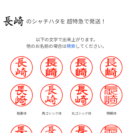
のシャチハタを
超特急で発送！
以下の文字で出来上がります。
他のお名前の場合は
検索
してください。
楷書体
角ゴシック体
丸ゴシック体
明朝体