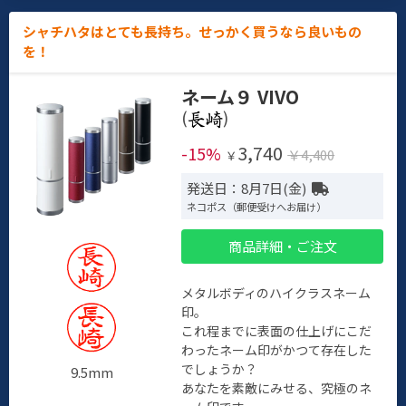
シャチハタはとても長持ち。せっかく買うなら良いもの
を！
ネーム９ VIVO
(
)
3,740
-15%
￥4,400
￥
発送日：8月7日(金)
ネコポス（郵便受けへお届け）
商品詳細・ご注文
メタルボディのハイクラスネーム
印。
これ程までに表面の仕上げにこだ
わったネーム印がかつて存在した
でしょうか？
9.5mm
あなたを素敵にみせる、究極のネ