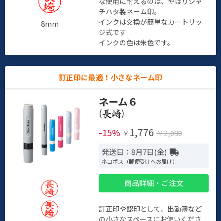
な使用に耐えるのは、やはりシャ
チハタ製ネーム印。
インクは交換が簡単なカートリッ
8mm
ジ式です
インクの色は朱色です。
訂正印に最適！小さなネーム印
ネーム６
(
)
1,776
-15%
￥2,090
￥
発送日：8月7日(金)
ネコポス（郵便受けへお届け）
商品詳細・ご注文
訂正印や認印として、出勤簿など
の小さなスペースにお使いくださ