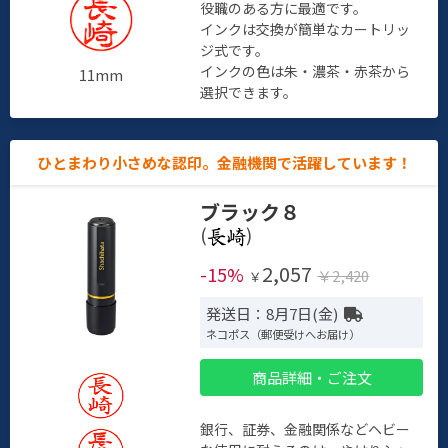
役職のある方に最適です。
インクは交換が簡単なカートリッ
ジ式です。
インクの色は朱・濃茶・赤茶から
11mm
選択できます。
ひとまわり小さめな認印。金融機関で活躍しています！
ブラック８
(
)
2,057
-15%
￥2,420
￥
発送日：8月7日(金)
ネコポス（郵便受けへお届け）
商品詳細・ご注文
銀行、証券、金融関係などヘビー