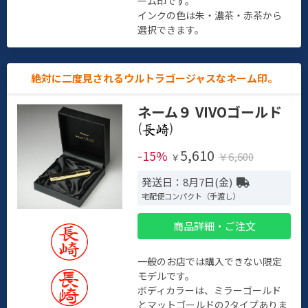
ーム印です。
インクの色は朱・濃茶・赤茶から
選択できます。
絶対に二度見されるウルトラゴージャスなネーム印。
ネーム９ VIVOゴールド
(
)
5,610
-15%
￥6,600
￥
発送日：8月7日(金)
宅配便コンパクト（手渡し）
商品詳細・ご注文
一般のお店では購入できない限定
モデルです。
ボディカラーは、ミラーゴールド
とマットゴールドの2タイプありま