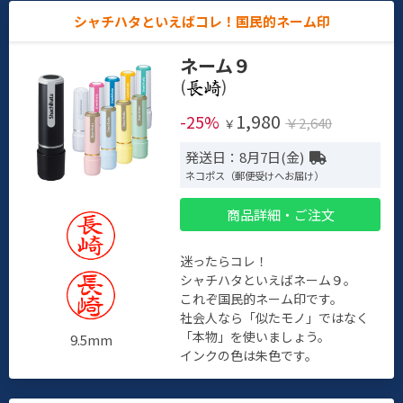
シャチハタといえばコレ！国民的ネーム印
ネーム９
(
)
1,980
-25%
￥2,640
￥
発送日：8月7日(金)
ネコポス（郵便受けへお届け）
商品詳細・ご注文
迷ったらコレ！
シャチハタといえばネーム９。
これぞ国民的ネーム印です。
社会人なら「似たモノ」ではなく
「本物」を使いましょう。
9.5mm
インクの色は朱色です。