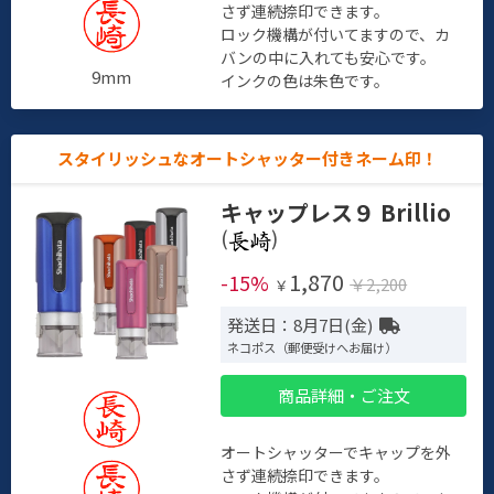
さず連続捺印できます。
ロック機構が付いてますので、カ
バンの中に入れても安心です。
9mm
インクの色は朱色です。
スタイリッシュなオートシャッター付きネーム印！
キャップレス９ Brillio
(
)
1,870
-15%
￥2,200
￥
発送日：8月7日(金)
ネコポス（郵便受けへお届け）
商品詳細・ご注文
オートシャッターでキャップを外
さず連続捺印できます。