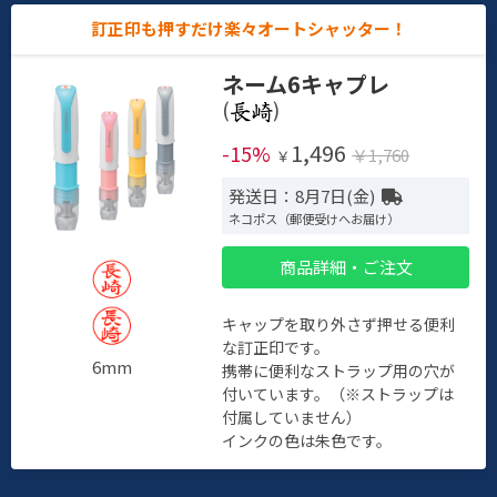
訂正印も押すだけ楽々オートシャッター！
ネーム6キャプレ
(
)
1,496
-15%
￥1,760
￥
発送日：8月7日(金)
ネコポス（郵便受けへお届け）
商品詳細・ご注文
キャップを取り外さず押せる便利
な訂正印です。
6mm
携帯に便利なストラップ用の穴が
付いています。（※ストラップは
付属していません）
インクの色は朱色です。