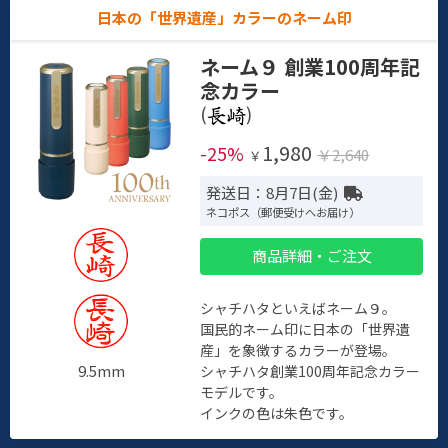
日本の「世界遺産」カラーのネーム印
ネーム９ 創業100周年記
念カラー
(
)
1,980
-25%
￥2,640
￥
発送日：8月7日(金)
ネコポス（郵便受けへお届け）
商品詳細・ご注文
シャチハタといえばネーム９。
国民的ネーム印に日本の「世界遺
産」を象徴するカラーが登場。
9.5mm
シャチハタ創業100周年記念カラー
モデルです。
インクの色は朱色です。