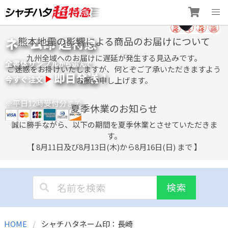
Skip
ネーム印 超特急
熊本地震の影響による商品のお届けについて
to
content
九州全域へのお届けに遅延が発生する見込みです。
全書体サンプル
選
から
んで
ご迷惑をお掛けいたしますが、何とぞご了承いただきますよう
即日発送！
今すぐ注文
お願い申し上げます。
※平日12時受付分まで
夏季休業のお知らせ
誠に勝手ながら、以下の期間を夏季休業とさせていただきま
す。
【 8月11日及び8月13日(木)から8月16日(日) まで 】
検索
HOME
シャチハタネーム印：長崎