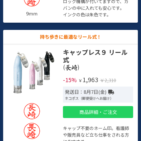
ロック機構が付いてますので、カ
バンの中に入れても安心です。
9mm
インクの色は朱色です。
持ち歩きに最適なリール式！
キャップレス９ リール
式
(
)
1,963
-15%
￥2,310
￥
発送日：8月7日(金)
ネコポス（郵便受けへお届け）
商品詳細・ご注文
キャップ不要のネーム印。看護師
や販売員など立ち仕事をされる方