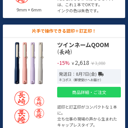
は、これ１本でOKです。
9mm + 6mm
インクの色は朱色です。
片手で操作できる認印＋訂正印！
ツインネームQOOM
(
)
2,618
-15%
￥3,080
￥
発送日：8月7日(金)
ネコポス（郵便受けへお届け）
商品詳細・ご注文
認印と訂正印がコンパクトな１本
に。
立ち仕事の現場の声から生まれた
キャップレスタイプ。