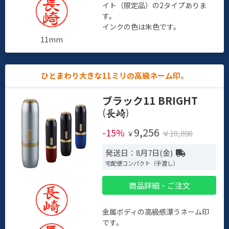
イト（限定品）の2タイプありま
す。
インクの色は朱色です。
11mm
ひとまわり大きな11ミリの高級ネーム印。
ブラック11 BRIGHT
(
)
9,256
-15%
￥10,890
￥
発送日：8月7日(金)
宅配便コンパクト（手渡し）
商品詳細・ご注文
金属ボディの高級感漂うネーム印
です。