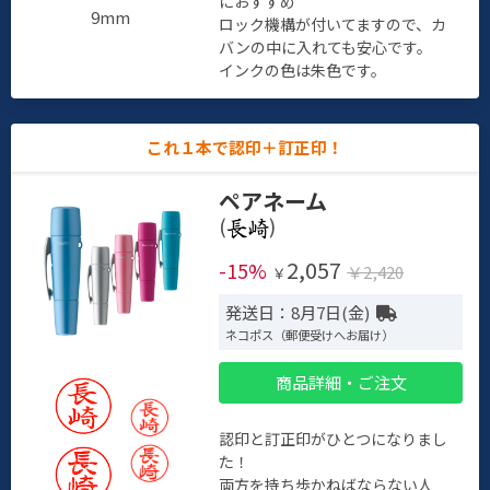
におすすめ
9mm
ロック機構が付いてますので、カ
バンの中に入れても安心です。
インクの色は朱色です。
これ１本で認印＋訂正印！
ペアネーム
(
)
2,057
-15%
￥2,420
￥
発送日：8月7日(金)
ネコポス（郵便受けへお届け）
商品詳細・ご注文
認印と訂正印がひとつになりまし
た！
両方を持ち歩かねばならない人