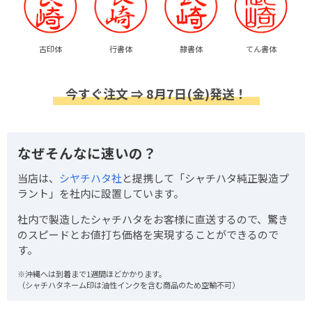
古印体
行書体
隷書体
てん書体
今すぐ注文 ⇒ 8月7日(金)発送！
なぜそんなに速いの？
当店は、
シヤチハタ社
と提携して「シャチハタ純正製造プ
ラント」を社内に設置しています。
社内で製造したシャチハタをお客様に直送するので、驚き
のスピードとお値打ち価格を実現することができるので
す。
※沖縄へは到着まで1週間ほどかかります。
（シャチハタネーム印は油性インクを含む商品のため空輸不可）