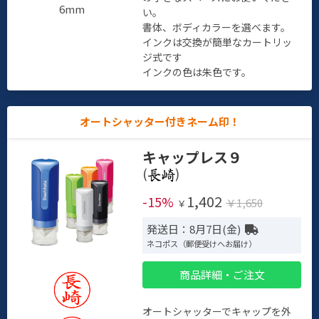
6mm
い。
書体、ボディカラーを選べます。
インクは交換が簡単なカートリッ
ジ式です
インクの色は朱色です。
オートシャッター付きネーム印！
キャップレス９
(
)
1,402
-15%
￥1,650
￥
発送日：8月7日(金)
ネコポス（郵便受けへお届け）
商品詳細・ご注文
オートシャッターでキャップを外