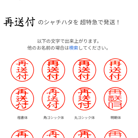
のシャチハタを
超特急で発送！
以下の文字で出来上がります。
他のお名前の場合は
検索
してください。
楷書体
角ゴシック体
丸ゴシック体
明朝体