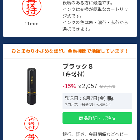
役職のある方に最適です。
インクは交換が簡単なカートリッ
ジ式です。
インクの色は朱・濃茶・赤茶から
11mm
選択できます。
ひとまわり小さめな認印。金融機関で活躍しています！
ブラック８
(
)
2,057
-15%
￥2,420
￥
発送日：8月7日(金)
ネコポス（郵便受けへお届け）
商品詳細・ご注文
銀行、証券、金融関係などヘビー