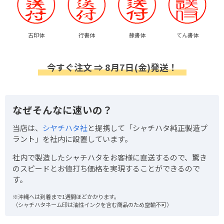
古印体
行書体
隷書体
てん書体
今すぐ注文 ⇒ 8月7日(金)発送！
なぜそんなに速いの？
当店は、
シヤチハタ社
と提携して「シャチハタ純正製造プ
ラント」を社内に設置しています。
社内で製造したシャチハタをお客様に直送するので、驚き
のスピードとお値打ち価格を実現することができるので
す。
※沖縄へは到着まで1週間ほどかかります。
（シャチハタネーム印は油性インクを含む商品のため空輸不可）