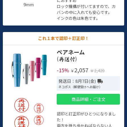
におすすめ
9mm
ロック機構が付いてますので、カ
バンの中に入れても安心です。
インクの色は朱色です。
これ１本で認印＋訂正印！
ペアネーム
(
)
2,057
-15%
￥2,420
￥
発送日：8月7日(金)
ネコポス（郵便受けへお届け）
商品詳細・ご注文
認印と訂正印がひとつになりまし
た！
両方を持ち歩かねばならない人