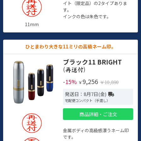
イト（限定品）の2タイプありま
す。
インクの色は朱色です。
11mm
ひとまわり大きな11ミリの高級ネーム印。
ブラック11 BRIGHT
(
)
9,256
-15%
￥10,890
￥
発送日：8月7日(金)
宅配便コンパクト（手渡し）
商品詳細・ご注文
金属ボディの高級感漂うネーム印
です。