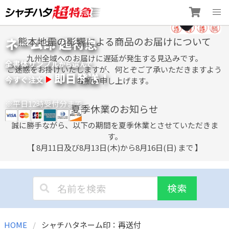
Skip
ネーム印 超特急
熊本地震の影響による商品のお届けについて
to
content
九州全域へのお届けに遅延が発生する見込みです。
全書体サンプル
選
から
んで
ご迷惑をお掛けいたしますが、何とぞご了承いただきますよう
即日発送！
今すぐ注文
お願い申し上げます。
※平日12時受付分まで
夏季休業のお知らせ
誠に勝手ながら、以下の期間を夏季休業とさせていただきま
す。
【 8月11日及び8月13日(木)から8月16日(日) まで 】
検索
HOME
シャチハタネーム印：再送付