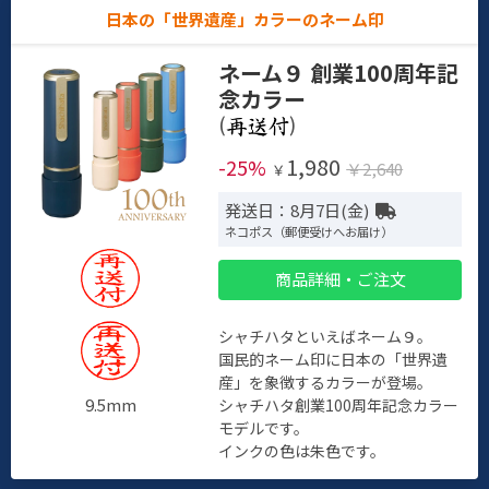
日本の「世界遺産」カラーのネーム印
ネーム９ 創業100周年記
念カラー
(
)
1,980
-25%
￥2,640
￥
発送日：8月7日(金)
ネコポス（郵便受けへお届け）
商品詳細・ご注文
シャチハタといえばネーム９。
国民的ネーム印に日本の「世界遺
産」を象徴するカラーが登場。
9.5mm
シャチハタ創業100周年記念カラー
モデルです。
インクの色は朱色です。