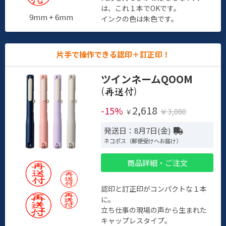
は、これ１本でOKです。
9mm + 6mm
インクの色は朱色です。
片手で操作できる認印＋訂正印！
ツインネームQOOM
(
)
2,618
-15%
￥3,080
￥
発送日：8月7日(金)
ネコポス（郵便受けへお届け）
商品詳細・ご注文
認印と訂正印がコンパクトな１本
に。
立ち仕事の現場の声から生まれた
キャップレスタイプ。