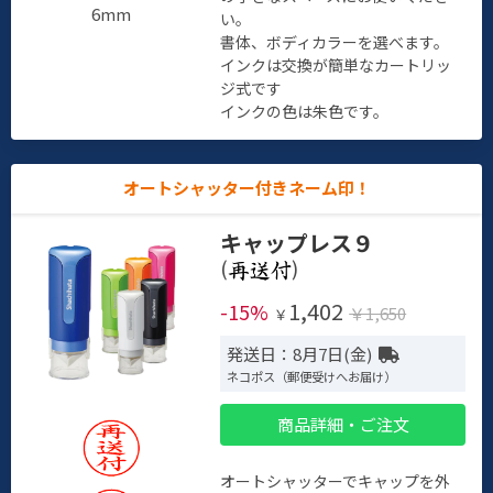
6mm
い。
書体、ボディカラーを選べます。
インクは交換が簡単なカートリッ
ジ式です
インクの色は朱色です。
オートシャッター付きネーム印！
キャップレス９
(
)
1,402
-15%
￥1,650
￥
発送日：8月7日(金)
ネコポス（郵便受けへお届け）
商品詳細・ご注文
オートシャッターでキャップを外