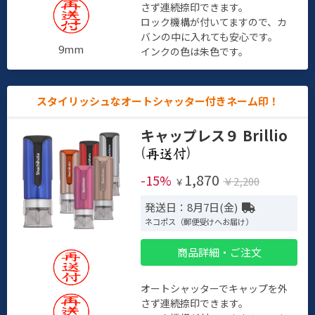
さず連続捺印できます。
ロック機構が付いてますので、カ
バンの中に入れても安心です。
9mm
インクの色は朱色です。
スタイリッシュなオートシャッター付きネーム印！
キャップレス９ Brillio
(
)
1,870
-15%
￥2,200
￥
発送日：8月7日(金)
ネコポス（郵便受けへお届け）
商品詳細・ご注文
オートシャッターでキャップを外
さず連続捺印できます。