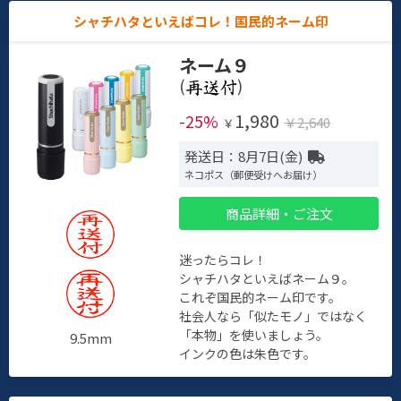
シャチハタといえばコレ！国民的ネーム印
ネーム９
(
)
1,980
-25%
￥2,640
￥
発送日：8月7日(金)
ネコポス（郵便受けへお届け）
商品詳細・ご注文
迷ったらコレ！
シャチハタといえばネーム９。
これぞ国民的ネーム印です。
社会人なら「似たモノ」ではなく
「本物」を使いましょう。
9.5mm
インクの色は朱色です。