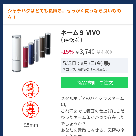
シャチハタはとても長持ち。せっかく買うなら良いもの
を！
ネーム９ VIVO
(
)
3,740
-15%
￥4,400
￥
発送日：8月7日(金)
ネコポス（郵便受けへお届け）
商品詳細・ご注文
メタルボディのハイクラスネーム
印。
これ程までに表面の仕上げにこだ
わったネーム印がかつて存在した
でしょうか？
9.5mm
あなたを素敵にみせる、究極のネ