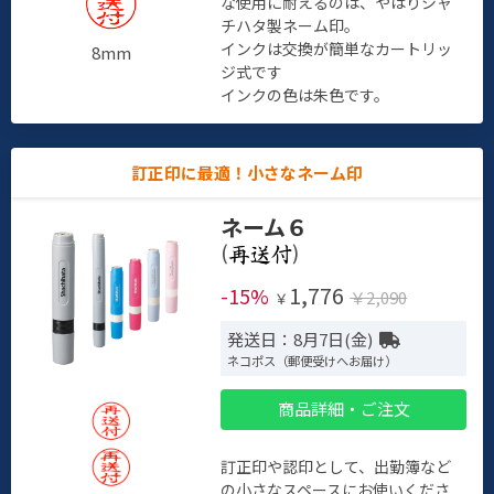
な使用に耐えるのは、やはりシャ
チハタ製ネーム印。
インクは交換が簡単なカートリッ
8mm
ジ式です
インクの色は朱色です。
訂正印に最適！小さなネーム印
ネーム６
(
)
1,776
-15%
￥2,090
￥
発送日：8月7日(金)
ネコポス（郵便受けへお届け）
商品詳細・ご注文
訂正印や認印として、出勤簿など
の小さなスペースにお使いくださ