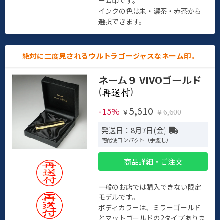
ーム印です。
インクの色は朱・濃茶・赤茶から
選択できます。
絶対に二度見されるウルトラゴージャスなネーム印。
ネーム９ VIVOゴールド
(
)
5,610
-15%
￥6,600
￥
発送日：8月7日(金)
宅配便コンパクト（手渡し）
商品詳細・ご注文
一般のお店では購入できない限定
モデルです。
ボディカラーは、ミラーゴールド
とマットゴールドの2タイプありま