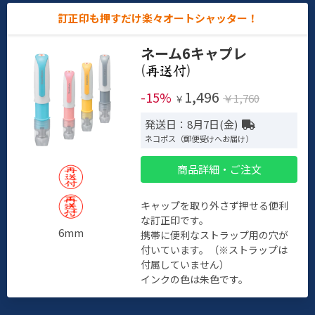
訂正印も押すだけ楽々オートシャッター！
ネーム6キャプレ
(
)
1,496
-15%
￥1,760
￥
発送日：8月7日(金)
ネコポス（郵便受けへお届け）
商品詳細・ご注文
キャップを取り外さず押せる便利
な訂正印です。
6mm
携帯に便利なストラップ用の穴が
付いています。（※ストラップは
付属していません）
インクの色は朱色です。