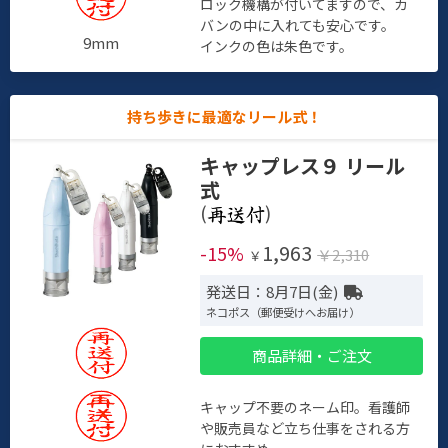
ロック機構が付いてますので、カ
バンの中に入れても安心です。
9mm
インクの色は朱色です。
持ち歩きに最適なリール式！
キャップレス９ リール
式
(
)
1,963
-15%
￥2,310
￥
発送日：8月7日(金)
ネコポス（郵便受けへお届け）
商品詳細・ご注文
キャップ不要のネーム印。看護師
や販売員など立ち仕事をされる方