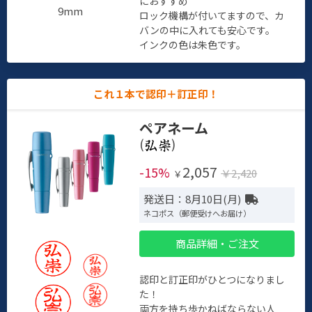
におすすめ
9mm
ロック機構が付いてますので、カ
バンの中に入れても安心です。
インクの色は朱色です。
これ１本で認印＋訂正印！
ペアネーム
(
)
2,057
-15%
￥2,420
￥
発送日：8月10日(月)
ネコポス（郵便受けへお届け）
商品詳細・ご注文
認印と訂正印がひとつになりまし
た！
両方を持ち歩かねばならない人