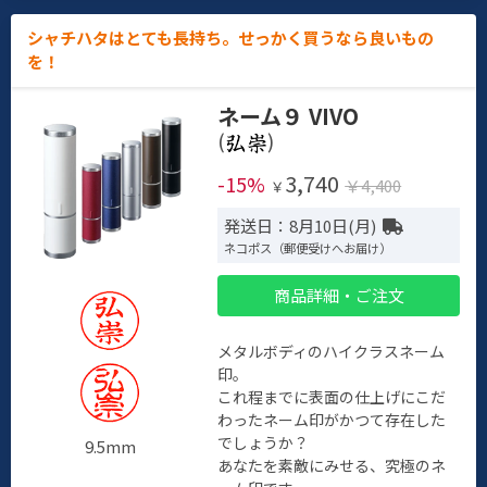
シャチハタはとても長持ち。せっかく買うなら良いもの
を！
ネーム９ VIVO
(
)
3,740
-15%
￥4,400
￥
発送日：8月10日(月)
ネコポス（郵便受けへお届け）
商品詳細・ご注文
メタルボディのハイクラスネーム
印。
これ程までに表面の仕上げにこだ
わったネーム印がかつて存在した
でしょうか？
9.5mm
あなたを素敵にみせる、究極のネ