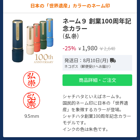
日本の「世界遺産」カラーのネーム印
ネーム９ 創業100周年記
念カラー
(
)
1,980
-25%
￥2,640
￥
発送日：8月10日(月)
ネコポス（郵便受けへお届け）
商品詳細・ご注文
シャチハタといえばネーム９。
国民的ネーム印に日本の「世界遺
産」を象徴するカラーが登場。
9.5mm
シャチハタ創業100周年記念カラー
モデルです。
インクの色は朱色です。