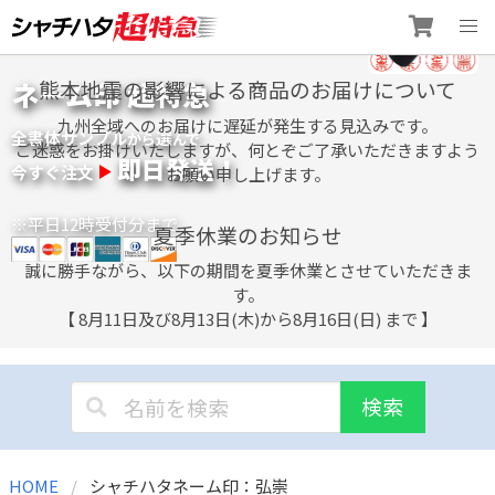
Skip
ネーム印 超特急
熊本地震の影響による商品のお届けについて
to
content
九州全域へのお届けに遅延が発生する見込みです。
全書体サンプル
選
から
んで
ご迷惑をお掛けいたしますが、何とぞご了承いただきますよう
即日発送！
今すぐ注文
お願い申し上げます。
※平日12時受付分まで
夏季休業のお知らせ
誠に勝手ながら、以下の期間を夏季休業とさせていただきま
す。
【 8月11日及び8月13日(木)から8月16日(日) まで 】
検索
HOME
シャチハタネーム印：弘崇