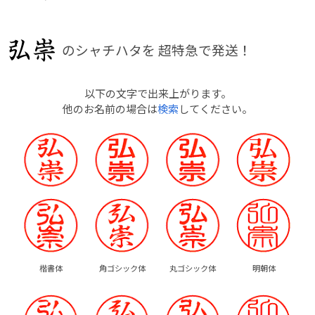
のシャチハタを
超特急で発送！
以下の文字で出来上がります。
他のお名前の場合は
検索
してください。
楷書体
角ゴシック体
丸ゴシック体
明朝体