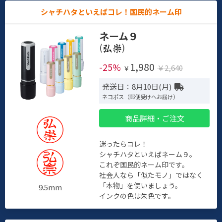
シャチハタといえばコレ！国民的ネーム印
ネーム９
(
)
1,980
-25%
￥2,640
￥
発送日：8月10日(月)
ネコポス（郵便受けへお届け）
商品詳細・ご注文
迷ったらコレ！
シャチハタといえばネーム９。
これぞ国民的ネーム印です。
社会人なら「似たモノ」ではなく
「本物」を使いましょう。
9.5mm
インクの色は朱色です。