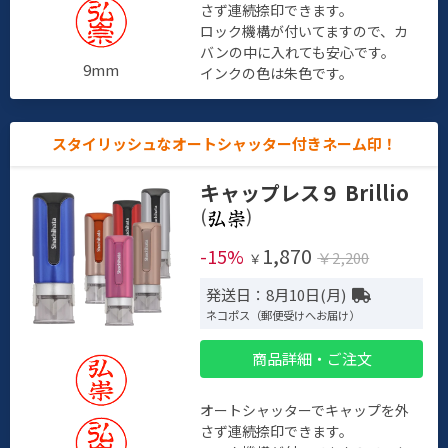
さず連続捺印できます。
ロック機構が付いてますので、カ
バンの中に入れても安心です。
9mm
インクの色は朱色です。
スタイリッシュなオートシャッター付きネーム印！
キャップレス９ Brillio
(
)
1,870
-15%
￥2,200
￥
発送日：8月10日(月)
ネコポス（郵便受けへお届け）
商品詳細・ご注文
オートシャッターでキャップを外
さず連続捺印できます。