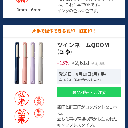
は、これ１本でOKです。
9mm + 6mm
インクの色は朱色です。
片手で操作できる認印＋訂正印！
ツインネームQOOM
(
)
2,618
-15%
￥3,080
￥
発送日：8月10日(月)
ネコポス（郵便受けへお届け）
商品詳細・ご注文
認印と訂正印がコンパクトな１本
に。
立ち仕事の現場の声から生まれた
キャップレスタイプ。