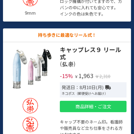
ロック機構が付いてますので、カ
バンの中に入れても安心です。
9mm
インクの色は朱色です。
持ち歩きに最適なリール式！
キャップレス９ リール
式
(
)
1,963
-15%
￥2,310
￥
発送日：8月10日(月)
ネコポス（郵便受けへお届け）
商品詳細・ご注文
キャップ不要のネーム印。看護師
や販売員など立ち仕事をされる方