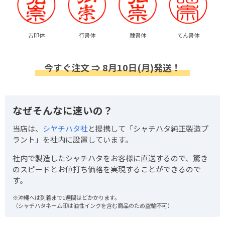
古印体
行書体
隷書体
てん書体
今すぐ注文 ⇒ 8月10日(月)発送！
なぜそんなに速いの？
当店は、
シヤチハタ社
と提携して「シャチハタ純正製造プ
ラント」を社内に設置しています。
社内で製造したシャチハタをお客様に直送するので、驚き
のスピードとお値打ち価格を実現することができるので
す。
※沖縄へは到着まで1週間ほどかかります。
（シャチハタネーム印は油性インクを含む商品のため空輸不可）