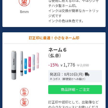
な使用に耐えるのは、やはりシャ
チハタ製ネーム印。
インクは交換が簡単なカートリッ
8mm
ジ式です
インクの色は朱色です。
訂正印に最適！小さなネーム印
ネーム６
(
)
1,776
-15%
￥2,090
￥
発送日：8月10日(月)
ネコポス（郵便受けへお届け）
商品詳細・ご注文
訂正印や認印として、出勤簿など
の小さなスペースにお使いくださ