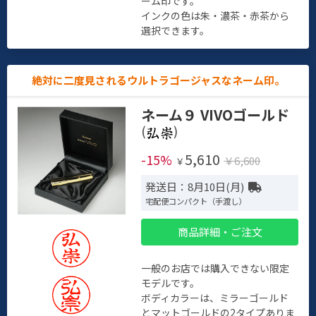
ーム印です。
インクの色は朱・濃茶・赤茶から
選択できます。
絶対に二度見されるウルトラゴージャスなネーム印。
ネーム９ VIVOゴールド
(
)
5,610
-15%
￥6,600
￥
発送日：8月10日(月)
宅配便コンパクト（手渡し）
商品詳細・ご注文
一般のお店では購入できない限定
モデルです。
ボディカラーは、ミラーゴールド
とマットゴールドの2タイプありま