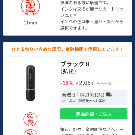
役職のある方に最適です。
インクは交換が簡単なカートリッ
ジ式です。
インクの色は朱・濃茶・赤茶から
11mm
選択できます。
ひとまわり小さめな認印。金融機関で活躍しています！
ブラック８
(
)
2,057
-15%
￥2,420
￥
発送日：8月10日(月)
ネコポス（郵便受けへお届け）
商品詳細・ご注文
銀行、証券、金融関係などヘビー