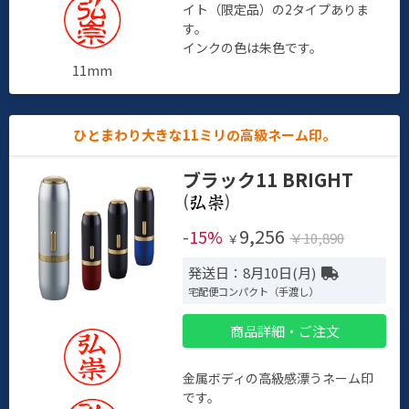
イト（限定品）の2タイプありま
す。
インクの色は朱色です。
11mm
ひとまわり大きな11ミリの高級ネーム印。
ブラック11 BRIGHT
(
)
9,256
-15%
￥10,890
￥
発送日：8月10日(月)
宅配便コンパクト（手渡し）
商品詳細・ご注文
金属ボディの高級感漂うネーム印
です。