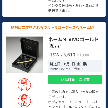
ーム印です。
インクの色は朱・濃茶・赤茶から
選択できます。
絶対に二度見されるウルトラゴージャスなネーム印。
ネーム９ VIVOゴールド
(
)
5,610
-15%
￥6,600
￥
発送日：8月7日(金)
宅配便コンパクト（手渡し）
商品詳細・ご注文
一般のお店では購入できない限定
モデルです。
ボディカラーは、ミラーゴールド
とマットゴールドの2タイプありま