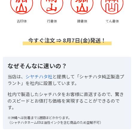
古印体
行書体
隷書体
てん書体
今すぐ注文 ⇒ 8月7日(金)発送！
なぜそんなに速いの？
当店は、
シヤチハタ社
と提携して「シャチハタ純正製造プ
ラント」を社内に設置しています。
社内で製造したシャチハタをお客様に直送するので、驚き
のスピードとお値打ち価格を実現することができるので
す。
※沖縄へは到着まで1週間ほどかかります。
（シャチハタネーム印は油性インクを含む商品のため空輸不可）