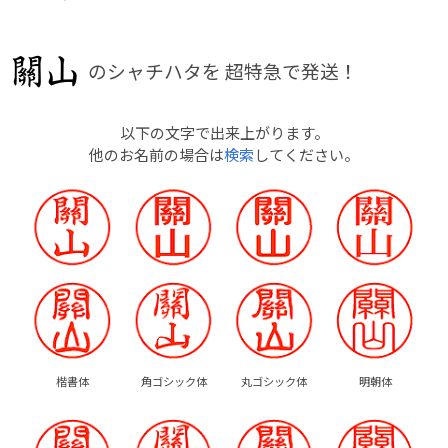
のシャチハタを
超特急で発送！
以下の文字で出来上がります。
他のお名前の場合は
検索
してください。
楷書体
角ゴシック体
丸ゴシック体
明朝体