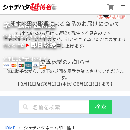
Skip
ネーム印 超特急
熊本地震の影響による商品のお届けについて
to
content
九州全域へのお届けに遅延が発生する見込みです。
全書体サンプル
選
から
んで
ご迷惑をお掛けいたしますが、何とぞご了承いただきますよう
即日発送！
今すぐ注文
お願い申し上げます。
※平日12時受付分まで
夏季休業のお知らせ
誠に勝手ながら、以下の期間を夏季休業とさせていただきま
す。
【 8月11日及び8月13日(木)から8月16日(日) まで 】
検索
HOME
シャチハタネーム印：關山