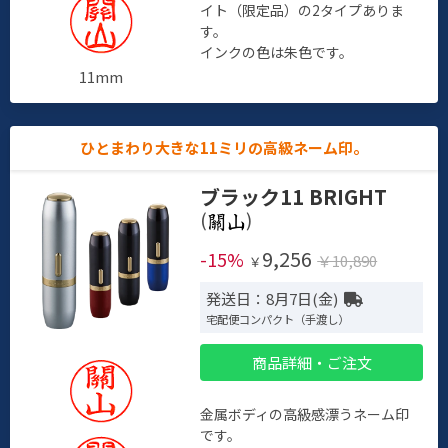
イト（限定品）の2タイプありま
す。
インクの色は朱色です。
11mm
ひとまわり大きな11ミリの高級ネーム印。
ブラック11 BRIGHT
(
)
9,256
-15%
￥10,890
￥
発送日：8月7日(金)
宅配便コンパクト（手渡し）
商品詳細・ご注文
金属ボディの高級感漂うネーム印
です。