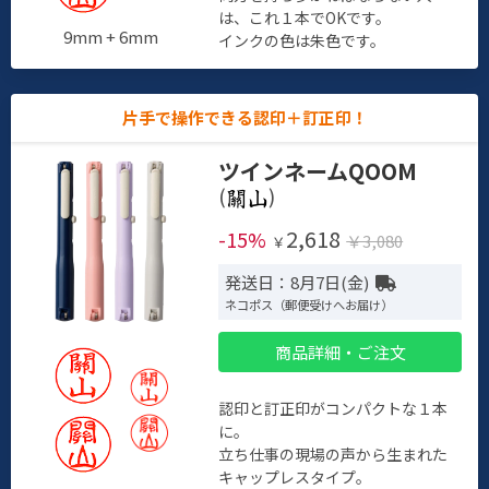
は、これ１本でOKです。
9mm + 6mm
インクの色は朱色です。
片手で操作できる認印＋訂正印！
ツインネームQOOM
(
)
2,618
-15%
￥3,080
￥
発送日：8月7日(金)
ネコポス（郵便受けへお届け）
商品詳細・ご注文
認印と訂正印がコンパクトな１本
に。
立ち仕事の現場の声から生まれた
キャップレスタイプ。