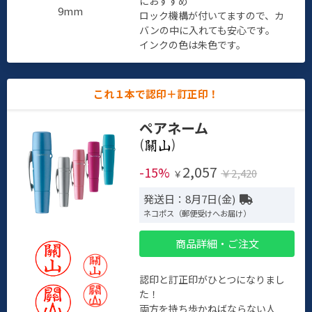
におすすめ
9mm
ロック機構が付いてますので、カ
バンの中に入れても安心です。
インクの色は朱色です。
これ１本で認印＋訂正印！
ペアネーム
(
)
2,057
-15%
￥2,420
￥
発送日：8月7日(金)
ネコポス（郵便受けへお届け）
商品詳細・ご注文
認印と訂正印がひとつになりまし
た！
両方を持ち歩かねばならない人