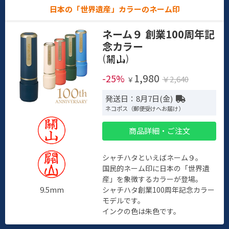
日本の「世界遺産」カラーのネーム印
ネーム９ 創業100周年記
念カラー
(
)
1,980
-25%
￥2,640
￥
発送日：8月7日(金)
ネコポス（郵便受けへお届け）
商品詳細・ご注文
シャチハタといえばネーム９。
国民的ネーム印に日本の「世界遺
産」を象徴するカラーが登場。
9.5mm
シャチハタ創業100周年記念カラー
モデルです。
インクの色は朱色です。