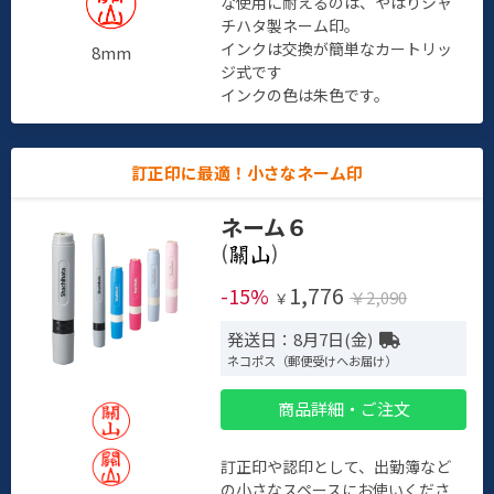
な使用に耐えるのは、やはりシャ
チハタ製ネーム印。
インクは交換が簡単なカートリッ
8mm
ジ式です
インクの色は朱色です。
訂正印に最適！小さなネーム印
ネーム６
(
)
1,776
-15%
￥2,090
￥
発送日：8月7日(金)
ネコポス（郵便受けへお届け）
商品詳細・ご注文
訂正印や認印として、出勤簿など
の小さなスペースにお使いくださ