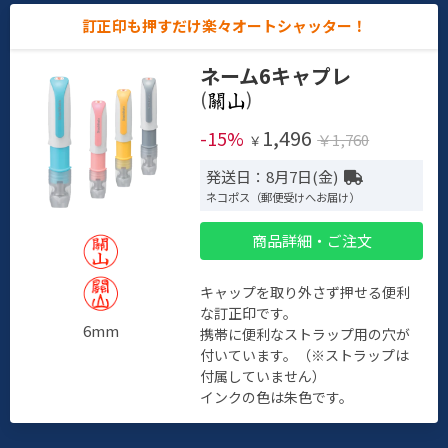
訂正印も押すだけ楽々オートシャッター！
ネーム6キャプレ
(
)
1,496
-15%
￥1,760
￥
発送日：8月7日(金)
ネコポス（郵便受けへお届け）
商品詳細・ご注文
キャップを取り外さず押せる便利
な訂正印です。
6mm
携帯に便利なストラップ用の穴が
付いています。（※ストラップは
付属していません）
インクの色は朱色です。