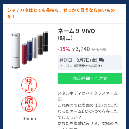
シャチハタはとても長持ち。せっかく買うなら良いもの
を！
ネーム９ VIVO
(
)
3,740
-15%
￥4,400
￥
発送日：8月7日(金)
ネコポス（郵便受けへお届け）
商品詳細・ご注文
メタルボディのハイクラスネーム
印。
これ程までに表面の仕上げにこだ
わったネーム印がかつて存在した
でしょうか？
9.5mm
あなたを素敵にみせる、究極のネ