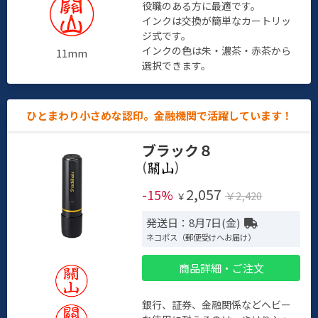
役職のある方に最適です。
インクは交換が簡単なカートリッ
ジ式です。
インクの色は朱・濃茶・赤茶から
11mm
選択できます。
ひとまわり小さめな認印。金融機関で活躍しています！
ブラック８
(
)
2,057
-15%
￥2,420
￥
発送日：8月7日(金)
ネコポス（郵便受けへお届け）
商品詳細・ご注文
銀行、証券、金融関係などヘビー