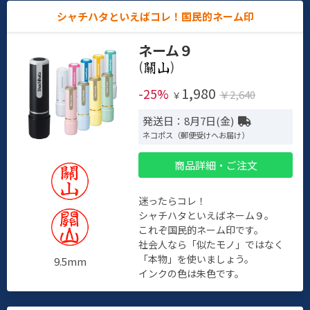
シャチハタといえばコレ！国民的ネーム印
ネーム９
(
)
1,980
-25%
￥2,640
￥
発送日：8月7日(金)
ネコポス（郵便受けへお届け）
商品詳細・ご注文
迷ったらコレ！
シャチハタといえばネーム９。
これぞ国民的ネーム印です。
社会人なら「似たモノ」ではなく
「本物」を使いましょう。
9.5mm
インクの色は朱色です。