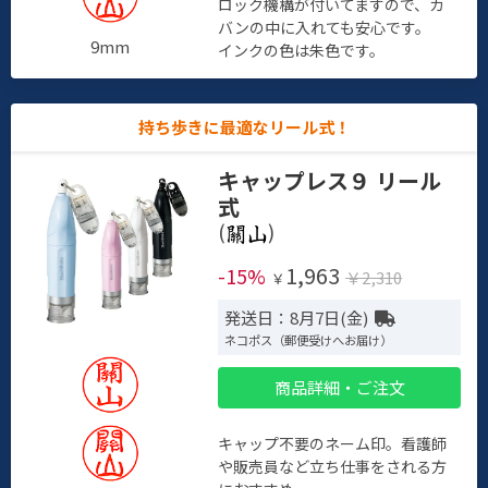
ロック機構が付いてますので、カ
バンの中に入れても安心です。
9mm
インクの色は朱色です。
持ち歩きに最適なリール式！
キャップレス９ リール
式
(
)
1,963
-15%
￥2,310
￥
発送日：8月7日(金)
ネコポス（郵便受けへお届け）
商品詳細・ご注文
キャップ不要のネーム印。看護師
や販売員など立ち仕事をされる方