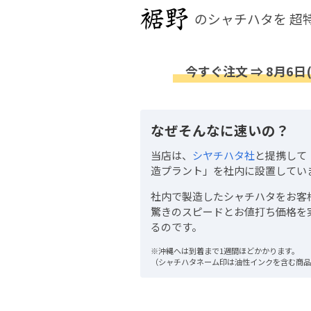
のシャチハタを
超
今すぐ注文 ⇒ 8月6日
なぜそんなに速いの？
当店は、
シヤチハタ社
と提携して
造プラント」を社内に設置してい
社内で製造したシャチハタをお客
驚きのスピードとお値打ち価格を
るのです。
※沖縄へは到着まで1週間ほどかかります。
（シャチハタネーム印は油性インクを含む商