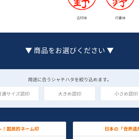
古印体
行書体
▼ 商品をお選びください ▼
用途に合うシャチハタを絞り込めます。
普通サイズ認印
大きめ認印
小さめ認印
レ！国民的ネーム印
日本の「世界遺