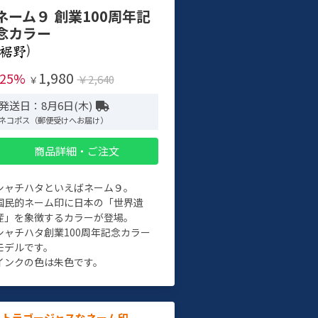
ネーム９ 創業100周年記
念カラー
)
1,980
-25%
￥2,640
￥
発送日：8月6日(木)
ネコポス（郵便受けへお届け）
商品詳細・ご注文
シャチハタといえばネーム９。
国民的ネーム印に日本の「世界遺
産」を象徴するカラーが登場。
シャチハタ創業100周年記念カラー
モデルです。
インクの色は朱色です。
ルトラゴージャスなネーム印。