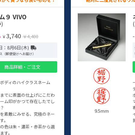
ム９ VIVO
)
(
3,740
%
￥4,400
￥
日：8月6日(木)
ス（郵便受けへお届け）
商品詳細・ご注文
ルボディのハイクラスネーム
程までに表面の仕上げにこだわ
ネーム印がかつて存在したでし
か？
9.5mm
たを素敵にみせる、究極のネー
す。
クの色は朱・濃茶・赤茶から選
ます。