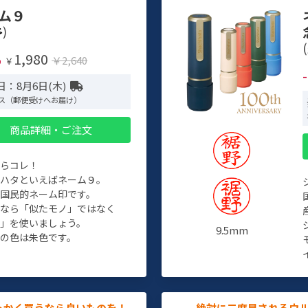
ム９
)
(
1,980
%
￥2,640
￥
日：8月6日(木)
ス（郵便受けへお届け）
商品詳細・ご注文
たらコレ！
チハタといえばネーム９。
ぞ国民的ネーム印です。
人なら「似たモノ」ではなく
物」を使いましょう。
9.5mm
の色は朱色です。
っかく買うなら良いものを！
絶対に二度見されるウ