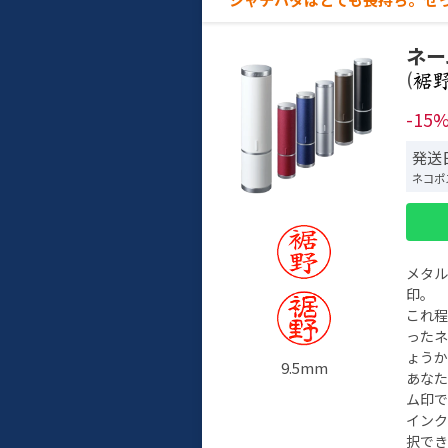
ネー
(
-15
発送
ネコポ
メタ
印。
これ
った
ょう
9.5mm
あな
ム印で
イン
択でき