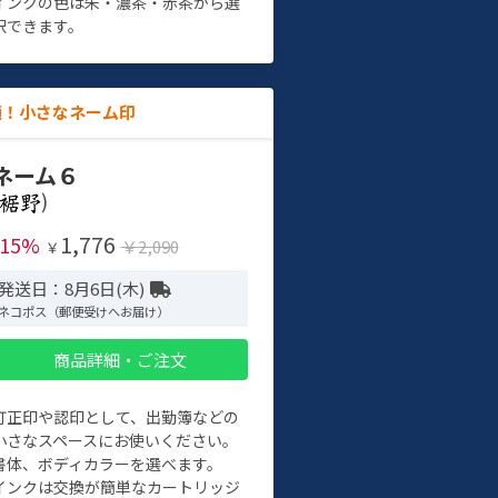
インクの色は朱・濃茶・赤茶から選
択できます。
適！小さなネーム印
ネーム６
)
1,776
-15%
￥2,090
￥
発送日：8月6日(木)
ネコポス（郵便受けへお届け）
商品詳細・ご注文
訂正印や認印として、出勤簿などの
小さなスペースにお使いください。
書体、ボディカラーを選べます。
インクは交換が簡単なカートリッジ