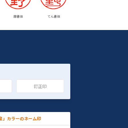
隷書体
てん書体
訂正印
産」カラーのネーム印