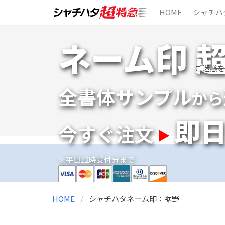
HOME
シャチハ
Skip
ネーム印 
to
content
ご迷惑を
全書体サンプル
から
即
今すぐ注文
※平日12時受付分まで
HOME
シャチハタネーム印：裾野