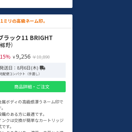
11ミリの高級ネーム印。
ブラック11 BRIGHT
)
9,256
-15%
￥10,890
￥
発送日：8月6日(木)
宅配便コンパクト（手渡し）
商品詳細・ご注文
金属ボディの高級感漂うネーム印で
す。
役職のある方に最適です。
インクは交換が簡単なカートリッジ
式です。