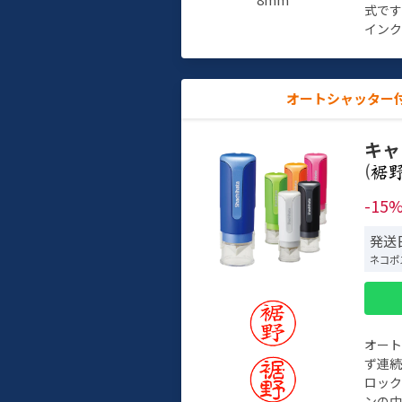
式で
インク
オートシャッター
キャ
(
-15
発送
ネコポ
オー
ず連続
ロック
ンの中