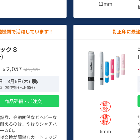
11mm
融機関で活躍しています！
訂正印に最
ック８
)
(
2,057
%
￥2,420
￥
日：8月6日(木)
ス（郵便受けへお届け）
商品詳細・ご注文
、証券、金融関係などヘビーな
に耐えるのは、やはりシャチハ
ネーム印。
6mm
クは交換が簡単なカートリッジ