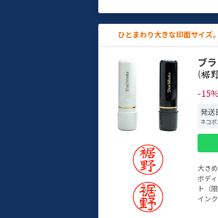
ひとまわり大きな印面サイズ。
ブラ
(
-15
発送
ネコポ
大き
ボデ
ト（限
インク