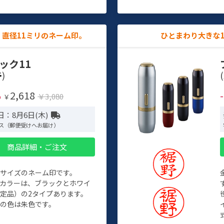
直径11ミリのネーム印。
ひとまわり大きな
ック11
)
(
2,618
%
￥3,080
￥
日：8月6日(木)
ス（郵便受けへお届け）
商品詳細・ご注文
めサイズのネーム印です。
ィカラーは、ブラックとホワイ
定品）の2タイプあります。
の色は朱色です。