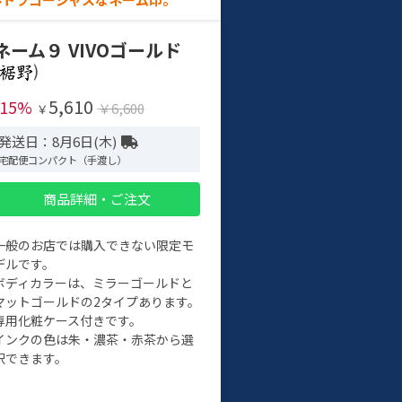
ネーム９ VIVOゴールド
)
5,610
-15%
￥6,600
￥
発送日：8月6日(木)
宅配便コンパクト（手渡し）
商品詳細・ご注文
一般のお店では購入できない限定モ
デルです。
ボディカラーは、ミラーゴールドと
マットゴールドの2タイプあります。
専用化粧ケース付きです。
インクの色は朱・濃茶・赤茶から選
択できます。