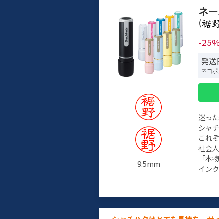
ネー
(
-25
発送
ネコポ
迷っ
シャ
これ
社会
「本
9.5mm
インク
シャチハタはとても長持ち。せ