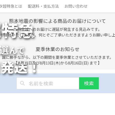
タ超特急とは
配送料・支払方法
お問い合わせ
熊本地震の影響による商品のお届けについて
超特急
九州全域へのお届けに遅延が発生する見込みです。
お掛けいたしますが、何とぞご了承いただきますようお願い申し
選
んで
夏季休業のお知らせ
誠に勝手ながら、以下の期間を夏季休業とさせていただきます。
日発送！
【 8月11日及び8月13日(木)から8月16日(日) まで 】
検索