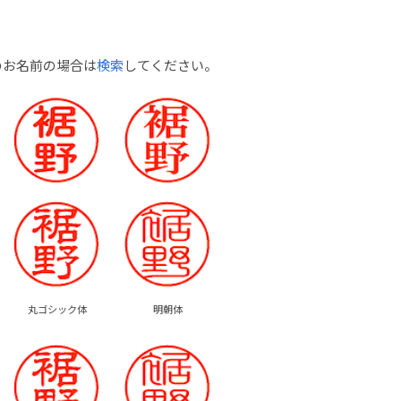
のお名前の場合は
検索
してください。
丸ゴシック体
明朝体