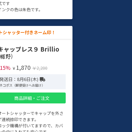
式です
インクの色は朱色です。
トシャッター付きネーム印！
キャップレス９ Brillio
)
1,870
-15%
￥2,200
￥
発送日：8月6日(木)
ネコポス（郵便受けへお届け）
商品詳細・ご注文
オートシャッターでキャップを外さ
ず連続捺印できます。
ロック機構が付いてますので、カバ
ンの中に入れても安心です。