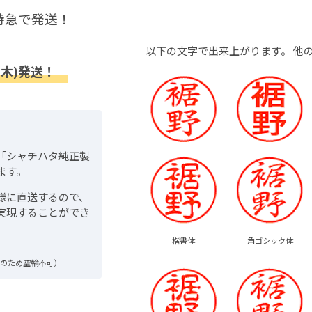
特急で発送！
以下の文字で出来上がります。
他
(木)発送！
「シャチハタ純正製
ます。
様に直送するので、
実現することができ
楷書体
角ゴシック体
品のため空輸不可）