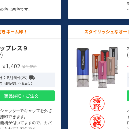
す
の色は朱色です。
付きネーム印！
スタイリッシュなオー
ップレス９
)
(
1,402
%
￥1,650
￥
日：8月6日(木)
ス（郵便受けへお届け）
商品詳細・ご注文
トシャッターでキャップを外さ
捺印できます。
機構が付いてますので、カバ
に入れても安心です。