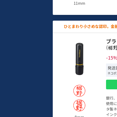
11mm
ひとまわり小さめな認印。金
ブラ
(
-15
発送
ネコポ
銀行
使用
タ製
イン
8mm