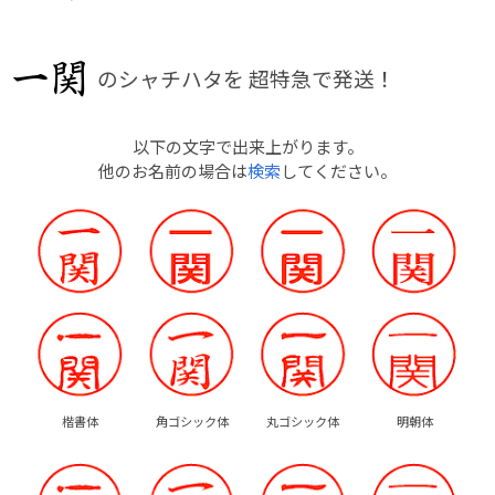
のシャチハタを
超特急で発送！
以下の文字で出来上がります。
他のお名前の場合は
検索
してください。
楷書体
角ゴシック体
丸ゴシック体
明朝体