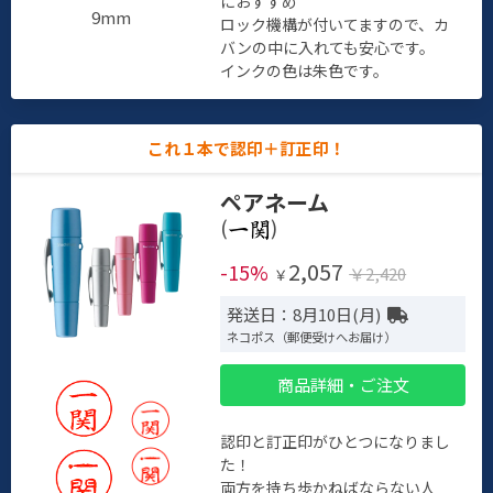
におすすめ
9mm
ロック機構が付いてますので、カ
バンの中に入れても安心です。
インクの色は朱色です。
これ１本で認印＋訂正印！
ペアネーム
(
)
2,057
-15%
￥2,420
￥
発送日：8月10日(月)
ネコポス（郵便受けへお届け）
商品詳細・ご注文
認印と訂正印がひとつになりまし
た！
両方を持ち歩かねばならない人