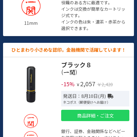
役職のある方に最適です。
インクは交換が簡単なカートリッ
ジ式です。
インクの色は朱・濃茶・赤茶から
11mm
選択できます。
ひとまわり小さめな認印。金融機関で活躍しています！
ブラック８
(
)
2,057
-15%
￥2,420
￥
発送日：8月10日(月)
ネコポス（郵便受けへお届け）
商品詳細・ご注文
銀行、証券、金融関係などヘビー