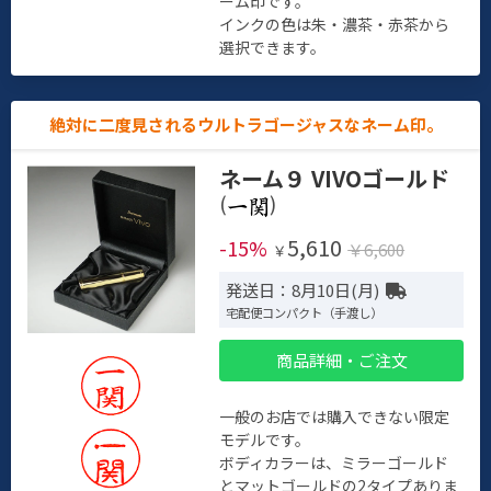
ーム印です。
インクの色は朱・濃茶・赤茶から
選択できます。
絶対に二度見されるウルトラゴージャスなネーム印。
ネーム９ VIVOゴールド
(
)
5,610
-15%
￥6,600
￥
発送日：8月10日(月)
宅配便コンパクト（手渡し）
商品詳細・ご注文
一般のお店では購入できない限定
モデルです。
ボディカラーは、ミラーゴールド
とマットゴールドの2タイプありま