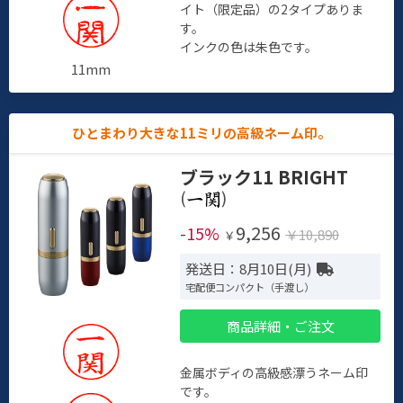
イト（限定品）の2タイプありま
す。
インクの色は朱色です。
11mm
ひとまわり大きな11ミリの高級ネーム印。
ブラック11 BRIGHT
(
)
9,256
-15%
￥10,890
￥
発送日：8月10日(月)
宅配便コンパクト（手渡し）
商品詳細・ご注文
金属ボディの高級感漂うネーム印
です。