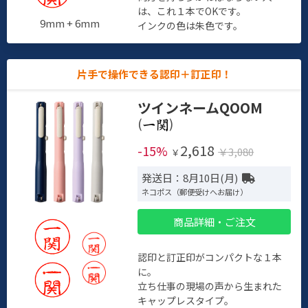
は、これ１本でOKです。
9mm + 6mm
インクの色は朱色です。
片手で操作できる認印＋訂正印！
ツインネームQOOM
(
)
2,618
-15%
￥3,080
￥
発送日：8月10日(月)
ネコポス（郵便受けへお届け）
商品詳細・ご注文
認印と訂正印がコンパクトな１本
に。
立ち仕事の現場の声から生まれた
キャップレスタイプ。