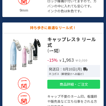
ロック機構が付いてますので、カ
バンの中に入れても安心です。
9mm
インクの色は朱色です。
持ち歩きに最適なリール式！
キャップレス９ リール
式
(
)
1,963
-15%
￥2,310
￥
発送日：8月10日(月)
ネコポス（郵便受けへお届け）
商品詳細・ご注文
キャップ不要のネーム印。看護師
や販売員など立ち仕事をされる方