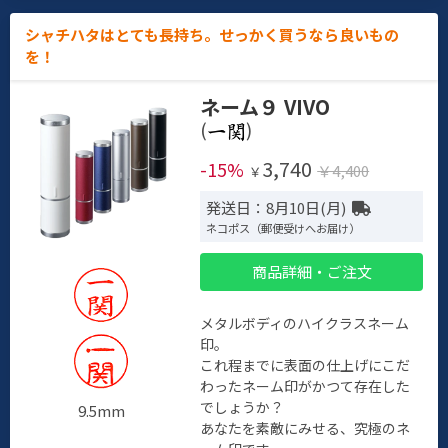
シャチハタはとても長持ち。せっかく買うなら良いもの
を！
ネーム９ VIVO
(
)
3,740
-15%
￥4,400
￥
発送日：8月10日(月)
ネコポス（郵便受けへお届け）
商品詳細・ご注文
メタルボディのハイクラスネーム
印。
これ程までに表面の仕上げにこだ
わったネーム印がかつて存在した
でしょうか？
9.5mm
あなたを素敵にみせる、究極のネ