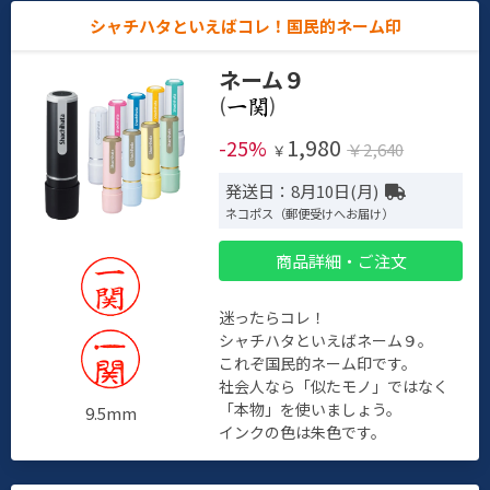
シャチハタといえばコレ！国民的ネーム印
ネーム９
(
)
1,980
-25%
￥2,640
￥
発送日：8月10日(月)
ネコポス（郵便受けへお届け）
商品詳細・ご注文
迷ったらコレ！
シャチハタといえばネーム９。
これぞ国民的ネーム印です。
社会人なら「似たモノ」ではなく
「本物」を使いましょう。
9.5mm
インクの色は朱色です。