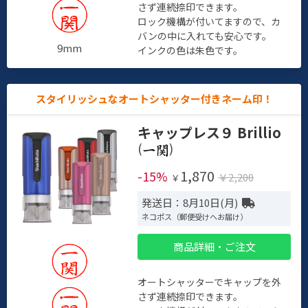
さず連続捺印できます。
ロック機構が付いてますので、カ
バンの中に入れても安心です。
9mm
インクの色は朱色です。
スタイリッシュなオートシャッター付きネーム印！
キャップレス９ Brillio
(
)
1,870
-15%
￥2,200
￥
発送日：8月10日(月)
ネコポス（郵便受けへお届け）
商品詳細・ご注文
オートシャッターでキャップを外
さず連続捺印できます。