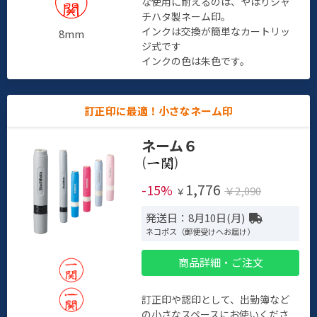
な使用に耐えるのは、やはりシャ
チハタ製ネーム印。
インクは交換が簡単なカートリッ
8mm
ジ式です
インクの色は朱色です。
訂正印に最適！小さなネーム印
ネーム６
(
)
1,776
-15%
￥2,090
￥
発送日：8月10日(月)
ネコポス（郵便受けへお届け）
商品詳細・ご注文
訂正印や認印として、出勤簿など
の小さなスペースにお使いくださ