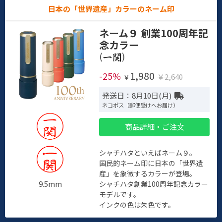
日本の「世界遺産」カラーのネーム印
ネーム９ 創業100周年記
念カラー
(
)
1,980
-25%
￥2,640
￥
発送日：8月10日(月)
ネコポス（郵便受けへお届け）
商品詳細・ご注文
シャチハタといえばネーム９。
国民的ネーム印に日本の「世界遺
産」を象徴するカラーが登場。
9.5mm
シャチハタ創業100周年記念カラー
モデルです。
インクの色は朱色です。