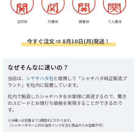
古印体
行書体
隷書体
てん書体
今すぐ注文 ⇒ 8月10日(月)発送！
なぜそんなに速いの？
当店は、
シヤチハタ社
と提携して「シャチハタ純正製造プ
ラント」を社内に設置しています。
社内で製造したシャチハタをお客様に直送するので、驚き
のスピードとお値打ち価格を実現することができるので
す。
※沖縄へは到着まで1週間ほどかかります。
（シャチハタネーム印は油性インクを含む商品のため空輸不可）