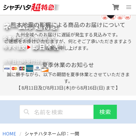
Skip
ネーム印 超特急
熊本地震の影響による商品のお届けについて
to
content
九州全域へのお届けに遅延が発生する見込みです。
全書体サンプル
選
から
んで
ご迷惑をお掛けいたしますが、何とぞご了承いただきますよう
即日発送！
今すぐ注文
お願い申し上げます。
※平日12時受付分まで
夏季休業のお知らせ
誠に勝手ながら、以下の期間を夏季休業とさせていただきま
す。
【 8月11日及び8月13日(木)から8月16日(日) まで 】
検索
HOME
シャチハタネーム印：一関