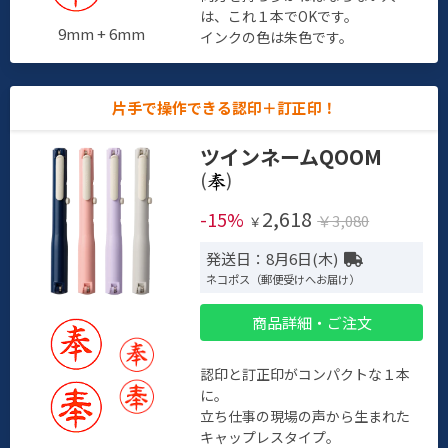
は、これ１本でOKです。
9mm + 6mm
インクの色は朱色です。
片手で操作できる認印＋訂正印！
ツインネームQOOM
(
)
2,618
-15%
￥3,080
￥
発送日：8月6日(木)
ネコポス（郵便受けへお届け）
商品詳細・ご注文
認印と訂正印がコンパクトな１本
に。
立ち仕事の現場の声から生まれた
キャップレスタイプ。