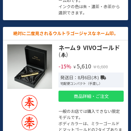
ーム印です。
インクの色は朱・濃茶・赤茶から
選択できます。
絶対に二度見されるウルトラゴージャスなネーム印。
ネーム９ VIVOゴールド
(
)
5,610
-15%
￥6,600
￥
発送日：8月6日(木)
宅配便コンパクト（手渡し）
商品詳細・ご注文
一般のお店では購入できない限定
モデルです。
ボディカラーは、ミラーゴールド
とマットゴールドの2タイプありま