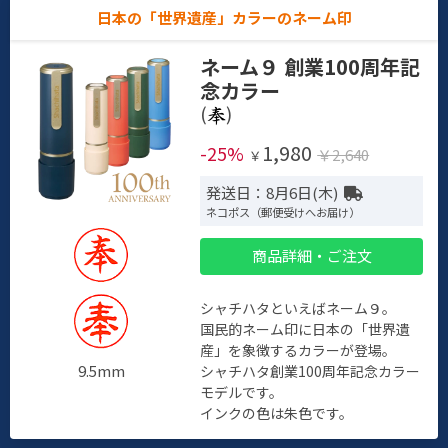
日本の「世界遺産」カラーのネーム印
ネーム９ 創業100周年記
念カラー
(
)
1,980
-25%
￥2,640
￥
発送日：8月6日(木)
ネコポス（郵便受けへお届け）
商品詳細・ご注文
シャチハタといえばネーム９。
国民的ネーム印に日本の「世界遺
産」を象徴するカラーが登場。
9.5mm
シャチハタ創業100周年記念カラー
モデルです。
インクの色は朱色です。