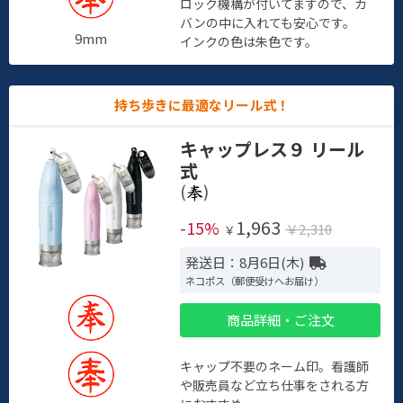
ロック機構が付いてますので、カ
バンの中に入れても安心です。
9mm
インクの色は朱色です。
持ち歩きに最適なリール式！
キャップレス９ リール
式
(
)
1,963
-15%
￥2,310
￥
発送日：8月6日(木)
ネコポス（郵便受けへお届け）
商品詳細・ご注文
キャップ不要のネーム印。看護師
や販売員など立ち仕事をされる方