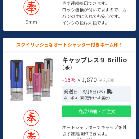
さず連続捺印できます。
ロック機構が付いてますので、カ
バンの中に入れても安心です。
9mm
インクの色は朱色です。
スタイリッシュなオートシャッター付きネーム印！
キャップレス９ Brillio
(
)
1,870
-15%
￥2,200
￥
発送日：8月6日(木)
ネコポス（郵便受けへお届け）
商品詳細・ご注文
オートシャッターでキャップを外
さず連続捺印できます。