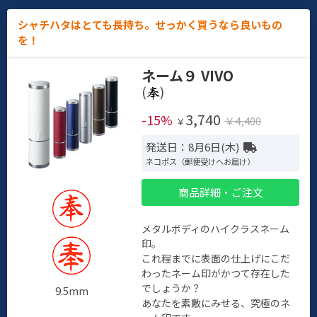
シャチハタはとても長持ち。せっかく買うなら良いもの
を！
ネーム９ VIVO
(
)
3,740
-15%
￥4,400
￥
発送日：8月6日(木)
ネコポス（郵便受けへお届け）
商品詳細・ご注文
メタルボディのハイクラスネーム
印。
これ程までに表面の仕上げにこだ
わったネーム印がかつて存在した
でしょうか？
9.5mm
あなたを素敵にみせる、究極のネ