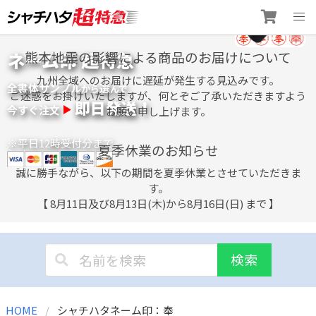
Skip
ネーム印 超特急
熊本地震の影響による商品のお届けについて
to
content
九州全域へのお届けに遅延が発生する見込みです。
全書体サンプル
選
から
んで
ご迷惑をお掛けいたしますが、何とぞご了承いただきますよう
即日発送！
今すぐ注文
お願い申し上げます。
※平日12時受付分まで
夏季休業のお知らせ
誠に勝手ながら、以下の期間を夏季休業とさせていただきま
す。
【 8月11日及び8月13日(木)から8月16日(日) まで 】
検索
HOME
シャチハタネーム印：奉