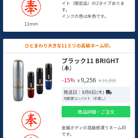
イト（限定品）の2タイプありま
す。
インクの色は朱色です。
11mm
ひとまわり大きな11ミリの高級ネーム印。
ブラック11 BRIGHT
(
)
9,256
-15%
￥10,890
￥
発送日：8月6日(木)
宅配便コンパクト（手渡し）
商品詳細・ご注文
金属ボディの高級感漂うネーム印
です。