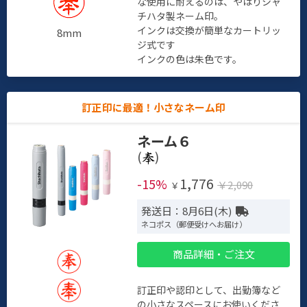
な使用に耐えるのは、やはりシャ
チハタ製ネーム印。
インクは交換が簡単なカートリッ
8mm
ジ式です
インクの色は朱色です。
訂正印に最適！小さなネーム印
ネーム６
(
)
1,776
-15%
￥2,090
￥
発送日：8月6日(木)
ネコポス（郵便受けへお届け）
商品詳細・ご注文
訂正印や認印として、出勤簿など
の小さなスペースにお使いくださ