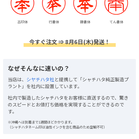
古印体
行書体
隷書体
てん書体
今すぐ注文 ⇒ 8月6日(木)発送！
なぜそんなに速いの？
当店は、
シヤチハタ社
と提携して「シャチハタ純正製造プ
ラント」を社内に設置しています。
社内で製造したシャチハタをお客様に直送するので、驚き
のスピードとお値打ち価格を実現することができるので
す。
※沖縄へは到着まで1週間ほどかかります。
（シャチハタネーム印は油性インクを含む商品のため空輸不可）