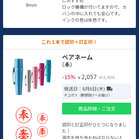
におすすめ
9mm
ロック機構が付いてますので、カ
バンの中に入れても安心です。
インクの色は朱色です。
これ１本で認印＋訂正印！
ペアネーム
(
)
2,057
-15%
￥2,420
￥
発送日：8月6日(木)
ネコポス（郵便受けへお届け）
商品詳細・ご注文
認印と訂正印がひとつになりまし
た！
両方を持ち歩かねばならない人