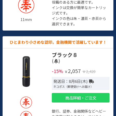
役職のある方に最適です。
インクは交換が簡単なカートリッ
ジ式です。
インクの色は朱・濃茶・赤茶から
11mm
選択できます。
ひとまわり小さめな認印。金融機関で活躍しています！
ブラック８
(
)
2,057
-15%
￥2,420
￥
発送日：8月6日(木)
ネコポス（郵便受けへお届け）
商品詳細・ご注文
銀行、証券、金融関係などヘビー