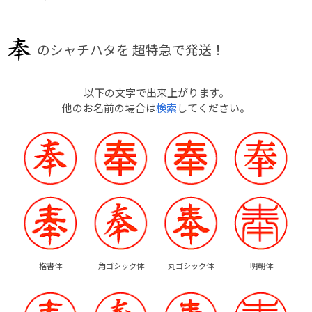
のシャチハタを
超特急で発送！
以下の文字で出来上がります。
他のお名前の場合は
検索
してください。
楷書体
角ゴシック体
丸ゴシック体
明朝体