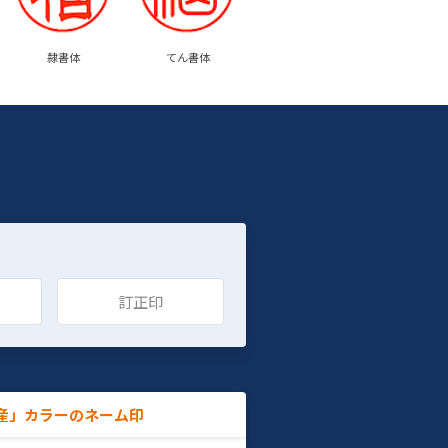
隷書体
てん書体
訂正印
産」カラーのネーム印