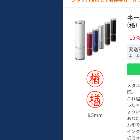
ネー
(
)
-15
発送
ネコポ
メタ
印。
これ
った
ょう
9.5mm
あな
ム印で
イン
択でき