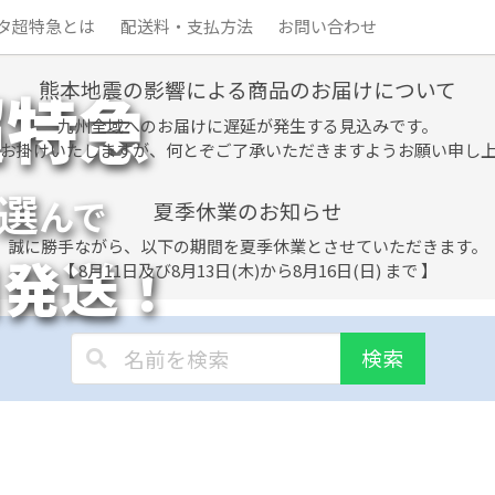
タ超特急とは
配送料・支払方法
お問い合わせ
熊本地震の影響による商品のお届けについて
超特急
九州全域へのお届けに遅延が発生する見込みです。
お掛けいたしますが、何とぞご了承いただきますようお願い申し
選
んで
夏季休業のお知らせ
誠に勝手ながら、以下の期間を夏季休業とさせていただきます。
日発送！
【 8月11日及び8月13日(木)から8月16日(日) まで 】
検索