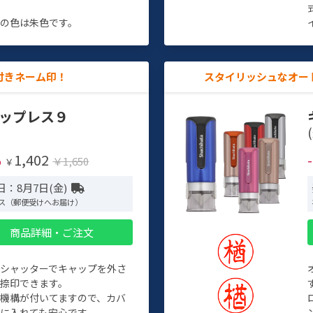
す
の色は朱色です。
付きネーム印！
スタイリッシュなオー
ップレス９
(
1,402
%
￥1,650
￥
日：8月7日(金)
ス（郵便受けへお届け）
商品詳細・ご注文
トシャッターでキャップを外さ
捺印できます。
機構が付いてますので、カバ
に入れても安心です。