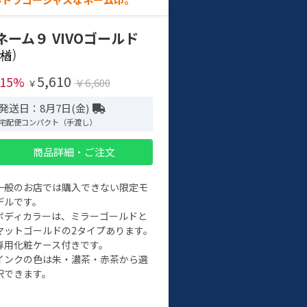
ネーム９ VIVOゴールド
)
5,610
-15%
￥6,600
￥
発送日：8月7日(金)
宅配便コンパクト（手渡し）
商品詳細・ご注文
一般のお店では購入できない限定モ
デルです。
ボディカラーは、ミラーゴールドと
マットゴールドの2タイプあります。
専用化粧ケース付きです。
インクの色は朱・濃茶・赤茶から選
択できます。