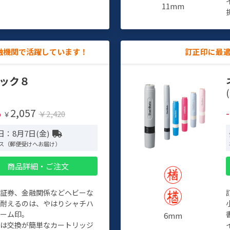
11mm
融機関で活躍しています！
訂正印に最
ック８
(
2,057
%
￥2,420
￥
日：8月7日(金)
ス（郵便受けへお届け）
商品詳細・ご注文
、証券、金融関係などヘビーな
に耐えるのは、やはりシャチハ
ネーム印。
6mm
クは交換が簡単なカートリッジ