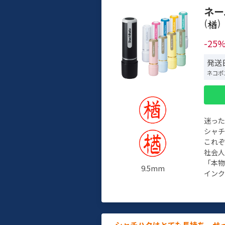
ネー
(
)
-25
発送
ネコポ
迷っ
シャ
これ
社会
「本
9.5mm
インク
シャチハタはとても長持ち。せ