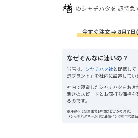
のシャチハタを
超特急
今すぐ注文 ⇒ 8月7日
なぜそんなに速いの？
当店は、
シヤチハタ社
と提携して
造プラント」を社内に設置してい
社内で製造したシャチハタをお客
驚きのスピードとお値打ち価格を
るのです。
※沖縄へは到着まで1週間ほどかかります。
（シャチハタネーム印は油性インクを含む商