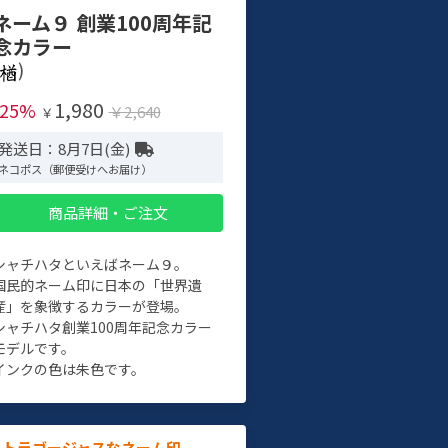
ネーム９ 創業100周年記
念カラー
)
1,980
-25%
￥2,640
￥
発送日：8月7日(金)
ネコポス（郵便受けへお届け）
商品詳細・ご注文
シャチハタといえばネーム９。
国民的ネーム印に日本の「世界遺
産」を象徴するカラーが登場。
シャチハタ創業100周年記念カラー
モデルです。
インクの色は朱色です。
ルトラゴージャスなネーム印。