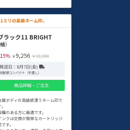
11ミリの高級ネーム印。
ブラック11 BRIGHT
)
9,256
-15%
￥10,890
￥
発送日：8月7日(金)
宅配便コンパクト（手渡し）
商品詳細・ご注文
金属ボディの高級感漂うネーム印で
す。
役職のある方に最適です。
インクは交換が簡単なカートリッジ
式です。