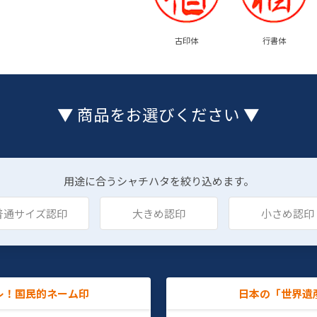
古印体
行書体
▼ 商品をお選びください ▼
用途に合うシャチハタを絞り込めます。
普通サイズ認印
大きめ認印
小さめ認印
レ！国民的ネーム印
日本の「世界遺