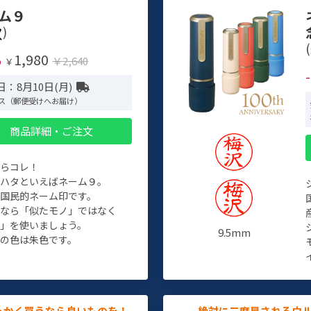
ム９
)
(
1,980
%
￥2,640
￥
：8月10日(月)
ス（郵便受けへお届け）
商品詳細・ご注文
たらコレ！
チハタといえばネーム９。
ぞ国民的ネーム印です。
人なら「似たモノ」ではなく
物」を使いましょう。
9.5mm
の色は朱色です。
っかく買うなら良いものを！
絶対に二度見されるウ