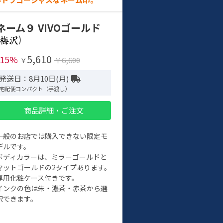
ネーム９ VIVOゴールド
)
5,610
-15%
￥6,600
￥
発送日：8月10日(月)
宅配便コンパクト（手渡し）
商品詳細・ご注文
一般のお店では購入できない限定モ
デルです。
ボディカラーは、ミラーゴールドと
マットゴールドの2タイプあります。
専用化粧ケース付きです。
インクの色は朱・濃茶・赤茶から選
択できます。