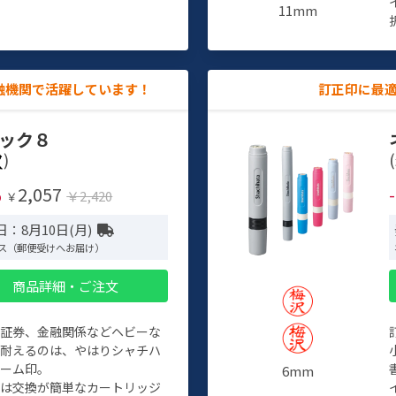
11mm
融機関で活躍しています！
訂正印に最
ック８
)
(
2,057
%
￥2,420
￥
：8月10日(月)
ス（郵便受けへお届け）
商品詳細・ご注文
、証券、金融関係などヘビーな
に耐えるのは、やはりシャチハ
ネーム印。
6mm
クは交換が簡単なカートリッジ