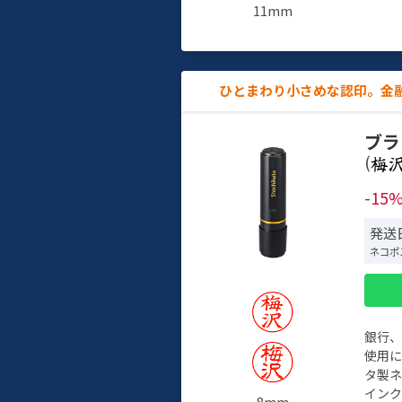
11mm
ひとまわり小さめな認印。金
ブラ
(
-15
発送日
ネコポ
銀行
使用
タ製
イン
8mm