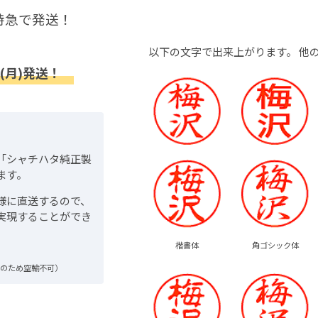
特急で発送！
以下の文字で出来上がります。
他
(月)発送！
「シャチハタ純正製
ます。
様に直送するので、
実現することができ
楷書体
角ゴシック体
品のため空輸不可）