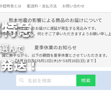
タ超特急とは
配送料・支払方法
お問い合わせ
熊本地震の影響による商品のお届けについて
超特急
九州全域へのお届けに遅延が発生する見込みです。
お掛けいたしますが、何とぞご了承いただきますようお願い申し
選
んで
夏季休業のお知らせ
誠に勝手ながら、以下の期間を夏季休業とさせていただきます。
日発送！
【 8月11日及び8月13日(木)から8月16日(日) まで 】
検索