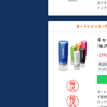
式で
インク
オートシャッター
キャ
(
-15
発送日
ネコポ
オー
ず連続
ロック
ンの中