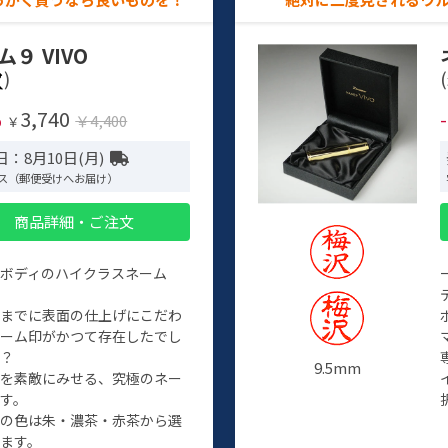
ム９ VIVO
)
(
3,740
%
￥4,400
￥
：8月10日(月)
ス（郵便受けへお届け）
商品詳細・ご注文
ルボディのハイクラスネーム
程までに表面の仕上げにこだわ
ネーム印がかつて存在したでし
か？
9.5mm
たを素敵にみせる、究極のネー
す。
クの色は朱・濃茶・赤茶から選
ます。