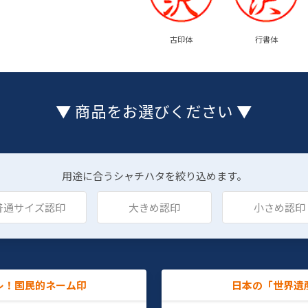
古印体
行書体
▼ 商品をお選びください ▼
用途に合うシャチハタを絞り込めます。
普通サイズ認印
大きめ認印
小さめ認印
レ！国民的ネーム印
日本の「世界遺