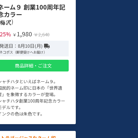
ネーム９ 創業100周年記
念カラー
)
1,980
-25%
￥2,640
￥
発送日：8月10日(月)
ネコポス（郵便受けへお届け）
商品詳細・ご注文
シャチハタといえばネーム９。
国民的ネーム印に日本の「世界遺
産」を象徴するカラーが登場。
シャチハタ創業100周年記念カラー
モデルです。
インクの色は朱色です。
ルトラゴージャスなネーム印。