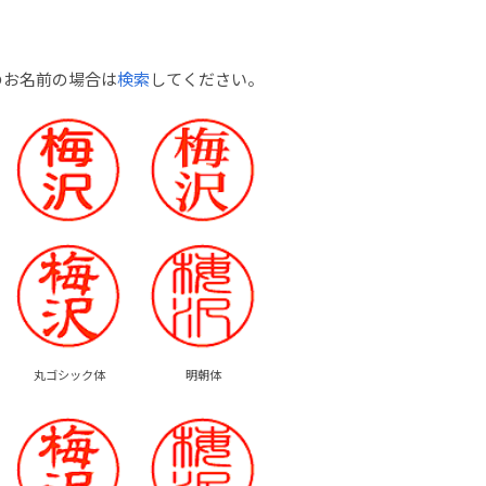
のお名前の場合は
検索
してください。
丸ゴシック体
明朝体