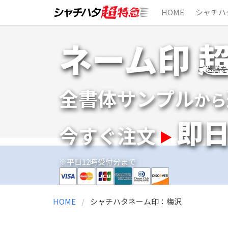
HOME
シャチハ
Skip
ネーム印 
to
content
ご迷惑を
全書体サンプル
から
即
今すぐ注文
※平日12時受付分まで
HOME
シャチハタネーム印：梅沢