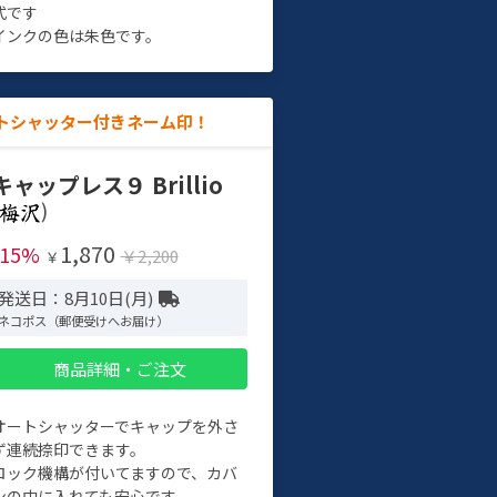
式です
インクの色は朱色です。
トシャッター付きネーム印！
キャップレス９ Brillio
)
1,870
-15%
￥2,200
￥
発送日：8月10日(月)
ネコポス（郵便受けへお届け）
商品詳細・ご注文
オートシャッターでキャップを外さ
ず連続捺印できます。
ロック機構が付いてますので、カバ
ンの中に入れても安心です。