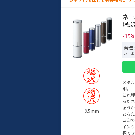
ネー
(
-15
発送日
ネコポ
メタ
印。
これ
った
ょう
9.5mm
あな
ム印で
イン
択でき