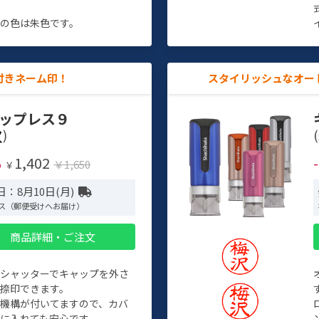
す
の色は朱色です。
付きネーム印！
スタイリッシュなオー
ップレス９
)
(
1,402
%
￥1,650
￥
：8月10日(月)
ス（郵便受けへお届け）
商品詳細・ご注文
トシャッターでキャップを外さ
捺印できます。
機構が付いてますので、カバ
に入れても安心です。