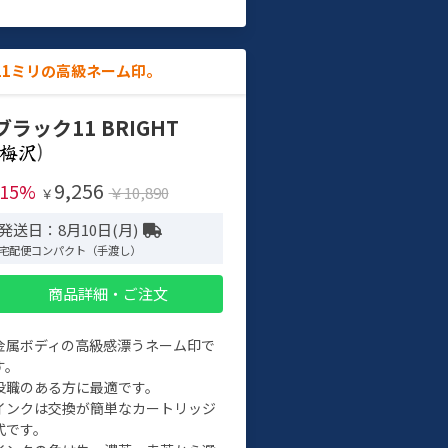
11ミリの高級ネーム印。
ブラック11 BRIGHT
)
9,256
-15%
￥10,890
￥
発送日：8月10日(月)
宅配便コンパクト（手渡し）
商品詳細・ご注文
金属ボディの高級感漂うネーム印で
す。
役職のある方に最適です。
インクは交換が簡単なカートリッジ
式です。