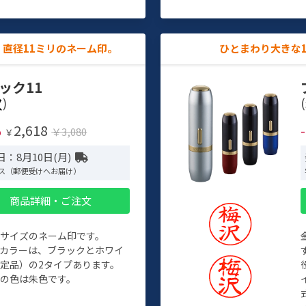
直径11ミリのネーム印。
ひとまわり大きな
ック11
)
(
2,618
%
￥3,080
￥
：8月10日(月)
ス（郵便受けへお届け）
商品詳細・ご注文
めサイズのネーム印です。
ィカラーは、ブラックとホワイ
定品）の2タイプあります。
の色は朱色です。