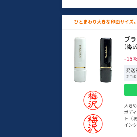
ひとまわり大きな印面サイズ。
ブラ
(
-15
発送日
ネコポ
大き
ボデ
ト（限
インク