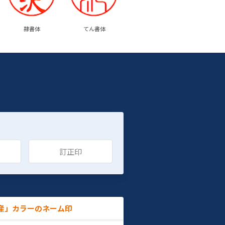
隷書体
てん書体
訂正印
産」カラーのネーム印