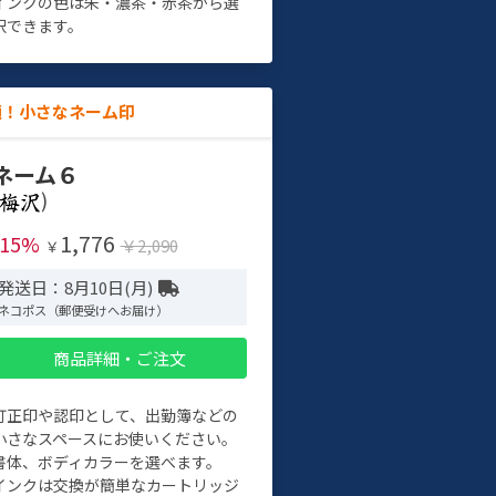
インクの色は朱・濃茶・赤茶から選
択できます。
適！小さなネーム印
ネーム６
)
1,776
-15%
￥2,090
￥
発送日：8月10日(月)
ネコポス（郵便受けへお届け）
商品詳細・ご注文
訂正印や認印として、出勤簿などの
小さなスペースにお使いください。
書体、ボディカラーを選べます。
インクは交換が簡単なカートリッジ