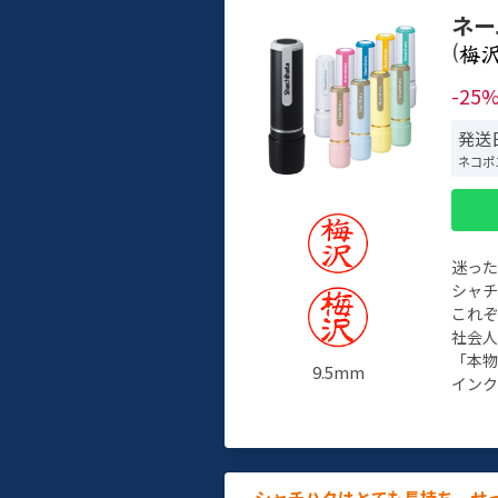
ネー
(
-25
発送日
ネコポ
迷っ
シャ
これ
社会
「本
9.5mm
インク
シャチハタはとても長持ち。せ