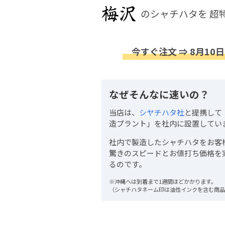
のシャチハタを
超
今すぐ注文 ⇒ 8月10日
なぜそんなに速いの？
当店は、
シヤチハタ社
と提携して
造プラント」を社内に設置してい
社内で製造したシャチハタをお客
驚きのスピードとお値打ち価格を
るのです。
※沖縄へは到着まで1週間ほどかかります。
（シャチハタネーム印は油性インクを含む商