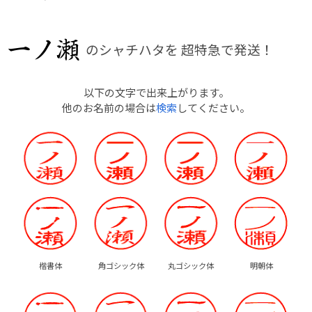
のシャチハタを
超特急で発送！
以下の文字で出来上がります。
他のお名前の場合は
検索
してください。
楷書体
角ゴシック体
丸ゴシック体
明朝体