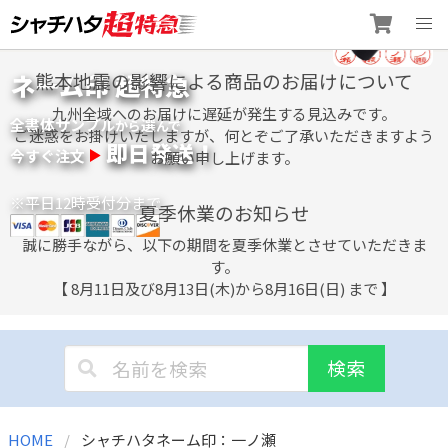
Skip
ネーム印 超特急
熊本地震の影響による商品のお届けについて
to
content
九州全域へのお届けに遅延が発生する見込みです。
全書体サンプル
選
から
んで
ご迷惑をお掛けいたしますが、何とぞご了承いただきますよう
即日発送！
今すぐ注文
お願い申し上げます。
※平日12時受付分まで
夏季休業のお知らせ
誠に勝手ながら、以下の期間を夏季休業とさせていただきま
す。
【 8月11日及び8月13日(木)から8月16日(日) まで 】
検索
HOME
シャチハタネーム印：一ノ瀬