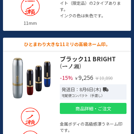
イト（限定品）の2タイプありま
す。
インクの色は朱色です。
11mm
ひとまわり大きな11ミリの高級ネーム印。
ブラック11 BRIGHT
(
)
9,256
-15%
￥10,890
￥
発送日：8月6日(木)
宅配便コンパクト（手渡し）
商品詳細・ご注文
金属ボディの高級感漂うネーム印
です。