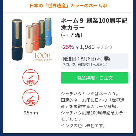
日本の「世界遺産」カラーのネーム印
ネーム９ 創業100周年記
念カラー
(
)
1,980
-25%
￥2,640
￥
発送日：8月6日(木)
ネコポス（郵便受けへお届け）
商品詳細・ご注文
シャチハタといえばネーム９。
国民的ネーム印に日本の「世界遺
産」を象徴するカラーが登場。
9.5mm
シャチハタ創業100周年記念カラー
モデルです。
インクの色は朱色です。