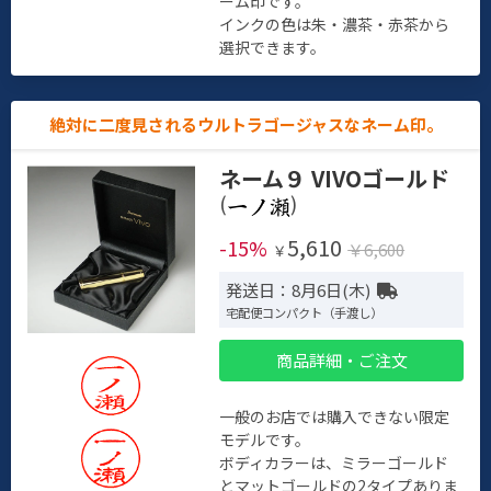
ーム印です。
インクの色は朱・濃茶・赤茶から
選択できます。
絶対に二度見されるウルトラゴージャスなネーム印。
ネーム９ VIVOゴールド
(
)
5,610
-15%
￥6,600
￥
発送日：8月6日(木)
宅配便コンパクト（手渡し）
商品詳細・ご注文
一般のお店では購入できない限定
モデルです。
ボディカラーは、ミラーゴールド
とマットゴールドの2タイプありま