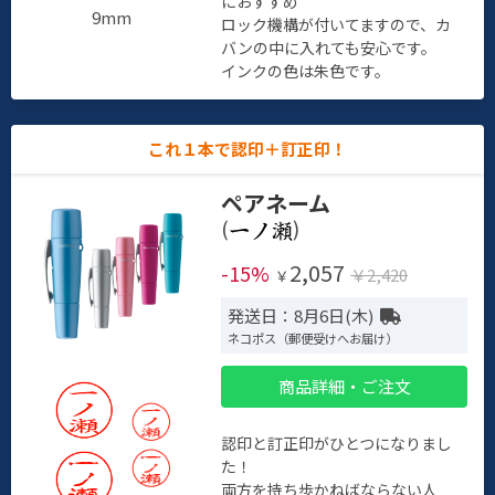
におすすめ
9mm
ロック機構が付いてますので、カ
バンの中に入れても安心です。
インクの色は朱色です。
これ１本で認印＋訂正印！
ペアネーム
(
)
2,057
-15%
￥2,420
￥
発送日：8月6日(木)
ネコポス（郵便受けへお届け）
商品詳細・ご注文
認印と訂正印がひとつになりまし
た！
両方を持ち歩かねばならない人