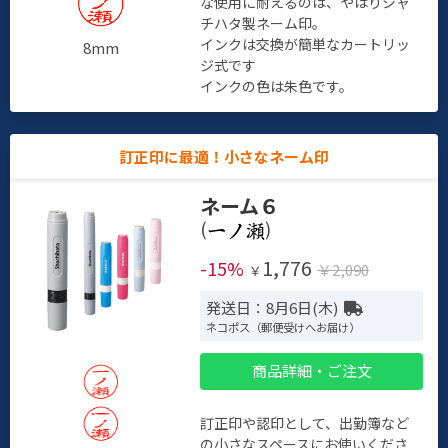
な使用に耐えるのは、やはりシャ
チハタ製ネーム印。
インクは交換が簡単なカートリッ
8mm
ジ式です
インクの色は朱色です。
訂正印に最適！小さなネーム印
ネーム６
(
)
1,776
-15%
￥2,090
￥
発送日：8月6日(木)
ネコポス（郵便受けへお届け）
商品詳細・ご注文
訂正印や認印として、出勤簿など
の小さなスペースにお使いくださ