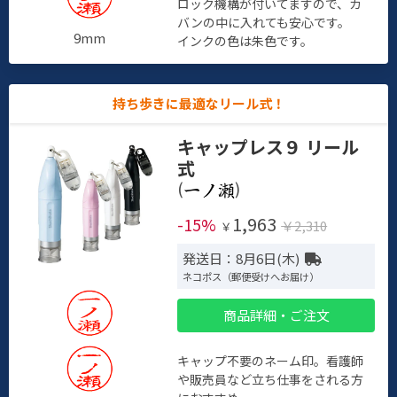
ロック機構が付いてますので、カ
バンの中に入れても安心です。
9mm
インクの色は朱色です。
持ち歩きに最適なリール式！
キャップレス９ リール
式
(
)
1,963
-15%
￥2,310
￥
発送日：8月6日(木)
ネコポス（郵便受けへお届け）
商品詳細・ご注文
キャップ不要のネーム印。看護師
や販売員など立ち仕事をされる方