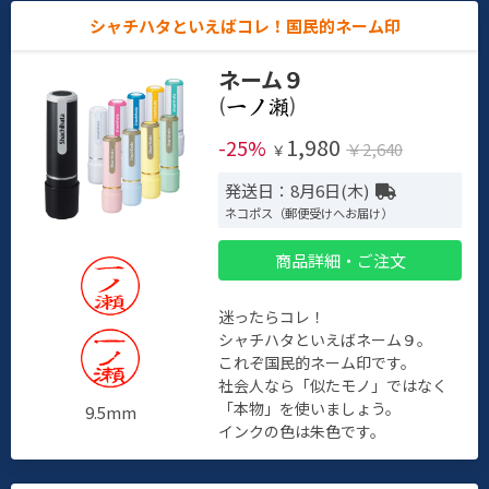
シャチハタといえばコレ！国民的ネーム印
ネーム９
(
)
1,980
-25%
￥2,640
￥
発送日：8月6日(木)
ネコポス（郵便受けへお届け）
商品詳細・ご注文
迷ったらコレ！
シャチハタといえばネーム９。
これぞ国民的ネーム印です。
社会人なら「似たモノ」ではなく
「本物」を使いましょう。
9.5mm
インクの色は朱色です。