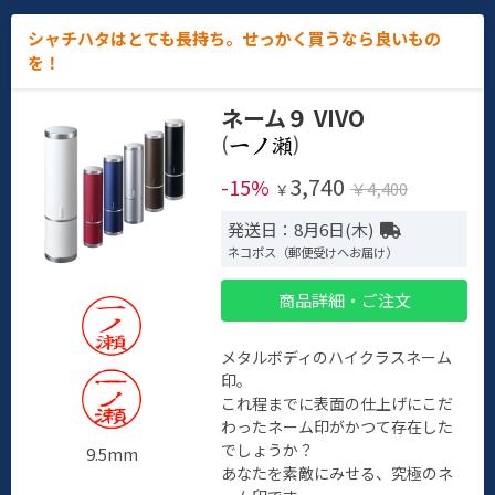
シャチハタはとても長持ち。せっかく買うなら良いもの
を！
ネーム９ VIVO
(
)
3,740
-15%
￥4,400
￥
発送日：8月6日(木)
ネコポス（郵便受けへお届け）
商品詳細・ご注文
メタルボディのハイクラスネーム
印。
これ程までに表面の仕上げにこだ
わったネーム印がかつて存在した
でしょうか？
9.5mm
あなたを素敵にみせる、究極のネ