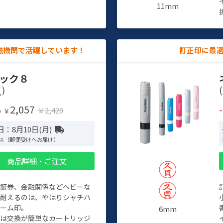
11mm
融機関で活躍しています！
訂正印に最
ック８
)
(
2,057
%
￥2,420
￥
：8月10日(月)
ス（郵便受けへお届け）
商品詳細・ご注文
、証券、金融関係などヘビーな
に耐えるのは、やはりシャチハ
ネーム印。
6mm
クは交換が簡単なカートリッジ