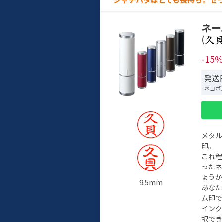
ネー
(
-15
発送日
ネコポ
メタ
印。
これ
った
ょう
9.5mm
あな
ム印で
イン
択でき