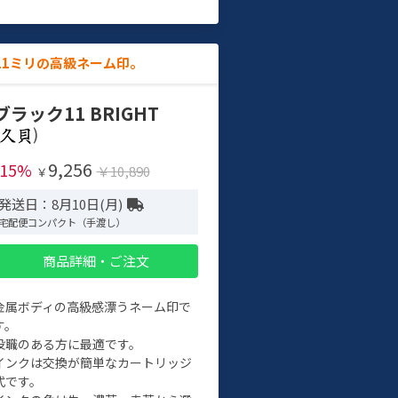
11ミリの高級ネーム印。
ブラック11 BRIGHT
)
9,256
-15%
￥10,890
￥
発送日：8月10日(月)
宅配便コンパクト（手渡し）
商品詳細・ご注文
金属ボディの高級感漂うネーム印で
す。
役職のある方に最適です。
インクは交換が簡単なカートリッジ
式です。