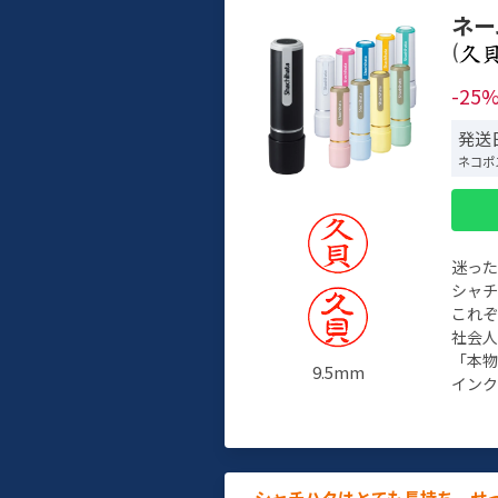
ネー
(
-25
発送日
ネコポ
迷っ
シャ
これ
社会
「本
9.5mm
インク
シャチハタはとても長持ち。せ