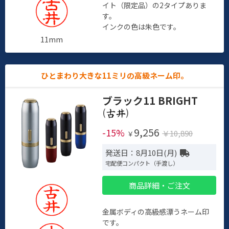
イト（限定品）の2タイプありま
す。
インクの色は朱色です。
11mm
ひとまわり大きな11ミリの高級ネーム印。
ブラック11 BRIGHT
(
)
9,256
-15%
￥10,890
￥
発送日：8月10日(月)
宅配便コンパクト（手渡し）
商品詳細・ご注文
金属ボディの高級感漂うネーム印
です。