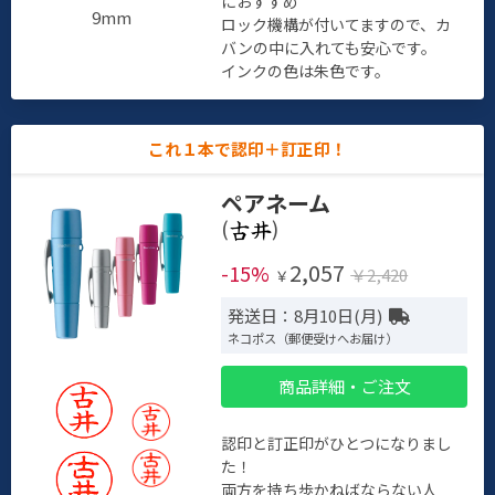
におすすめ
9mm
ロック機構が付いてますので、カ
バンの中に入れても安心です。
インクの色は朱色です。
これ１本で認印＋訂正印！
ペアネーム
(
)
2,057
-15%
￥2,420
￥
発送日：8月10日(月)
ネコポス（郵便受けへお届け）
商品詳細・ご注文
認印と訂正印がひとつになりまし
た！
両方を持ち歩かねばならない人