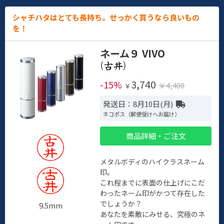
シャチハタはとても長持ち。せっかく買うなら良いもの
を！
ネーム９ VIVO
(
)
3,740
-15%
￥4,400
￥
発送日：8月10日(月)
ネコポス（郵便受けへお届け）
商品詳細・ご注文
メタルボディのハイクラスネーム
印。
これ程までに表面の仕上げにこだ
わったネーム印がかつて存在した
でしょうか？
9.5mm
あなたを素敵にみせる、究極のネ