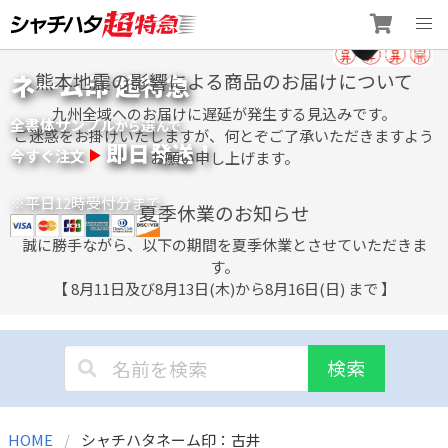
Skip
ネーム印 超特急
熊本地震の影響による商品のお届けについて
to
content
九州全域へのお届けに遅延が発生する見込みです。
全書体サンプル
選
から
んで
ご迷惑をお掛けいたしますが、何とぞご了承いただきますよう
即日発送！
今すぐ注文
お願い申し上げます。
※平日12時受付分まで
夏季休業のお知らせ
誠に勝手ながら、以下の期間を夏季休業とさせていただきま
す。
【 8月11日及び8月13日(木)から8月16日(日) まで 】
検索
HOME
シャチハタネーム印：古井