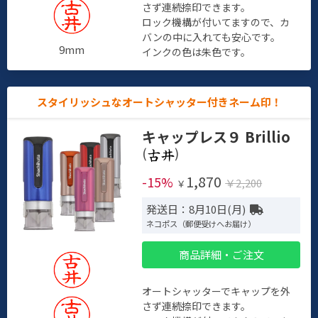
さず連続捺印できます。
ロック機構が付いてますので、カ
バンの中に入れても安心です。
9mm
インクの色は朱色です。
スタイリッシュなオートシャッター付きネーム印！
キャップレス９ Brillio
(
)
1,870
-15%
￥2,200
￥
発送日：8月10日(月)
ネコポス（郵便受けへお届け）
商品詳細・ご注文
オートシャッターでキャップを外
さず連続捺印できます。