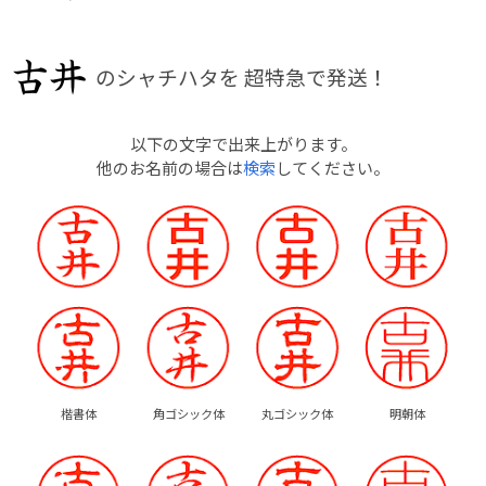
のシャチハタを
超特急で発送！
以下の文字で出来上がります。
他のお名前の場合は
検索
してください。
楷書体
角ゴシック体
丸ゴシック体
明朝体