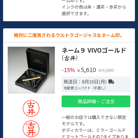
ーム印です。
インクの色は朱・濃茶・赤茶から
選択できます。
絶対に二度見されるウルトラゴージャスなネーム印。
ネーム９ VIVOゴールド
(
)
5,610
-15%
￥6,600
￥
発送日：8月10日(月)
宅配便コンパクト（手渡し）
商品詳細・ご注文
一般のお店では購入できない限定
モデルです。
ボディカラーは、ミラーゴールド
とマットゴールドの2タイプありま