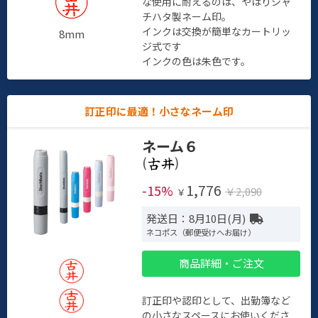
な使用に耐えるのは、やはりシャ
チハタ製ネーム印。
インクは交換が簡単なカートリッ
8mm
ジ式です
インクの色は朱色です。
訂正印に最適！小さなネーム印
ネーム６
(
)
1,776
-15%
￥2,090
￥
発送日：8月10日(月)
ネコポス（郵便受けへお届け）
商品詳細・ご注文
訂正印や認印として、出勤簿など
の小さなスペースにお使いくださ