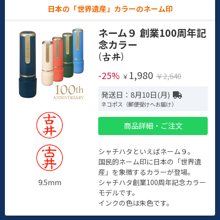
日本の「世界遺産」カラーのネーム印
ネーム９ 創業100周年記
念カラー
(
)
1,980
-25%
￥2,640
￥
発送日：8月10日(月)
ネコポス（郵便受けへお届け）
商品詳細・ご注文
シャチハタといえばネーム９。
国民的ネーム印に日本の「世界遺
産」を象徴するカラーが登場。
9.5mm
シャチハタ創業100周年記念カラー
モデルです。
インクの色は朱色です。