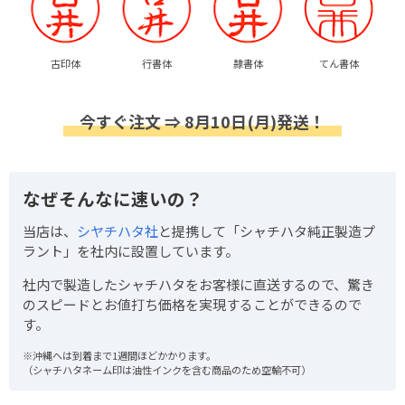
古印体
行書体
隷書体
てん書体
今すぐ注文 ⇒ 8月10日(月)発送！
なぜそんなに速いの？
当店は、
シヤチハタ社
と提携して「シャチハタ純正製造プ
ラント」を社内に設置しています。
社内で製造したシャチハタをお客様に直送するので、驚き
のスピードとお値打ち価格を実現することができるので
す。
※沖縄へは到着まで1週間ほどかかります。
（シャチハタネーム印は油性インクを含む商品のため空輸不可）