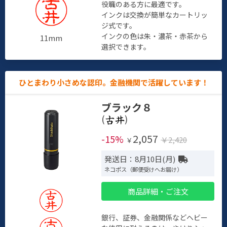
役職のある方に最適です。
インクは交換が簡単なカートリッ
ジ式です。
インクの色は朱・濃茶・赤茶から
11mm
選択できます。
ひとまわり小さめな認印。金融機関で活躍しています！
ブラック８
(
)
2,057
-15%
￥2,420
￥
発送日：8月10日(月)
ネコポス（郵便受けへお届け）
商品詳細・ご注文
銀行、証券、金融関係などヘビー