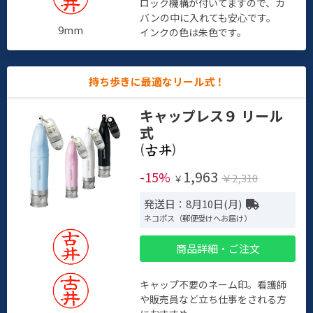
ロック機構が付いてますので、カ
バンの中に入れても安心です。
9mm
インクの色は朱色です。
持ち歩きに最適なリール式！
キャップレス９ リール
式
(
)
1,963
-15%
￥2,310
￥
発送日：8月10日(月)
ネコポス（郵便受けへお届け）
商品詳細・ご注文
キャップ不要のネーム印。看護師
や販売員など立ち仕事をされる方