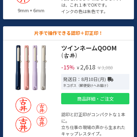
は、これ１本でOKです。
9mm + 6mm
インクの色は朱色です。
片手で操作できる認印＋訂正印！
ツインネームQOOM
(
)
2,618
-15%
￥3,080
￥
発送日：8月10日(月)
ネコポス（郵便受けへお届け）
商品詳細・ご注文
認印と訂正印がコンパクトな１本
に。
立ち仕事の現場の声から生まれた
キャップレスタイプ。