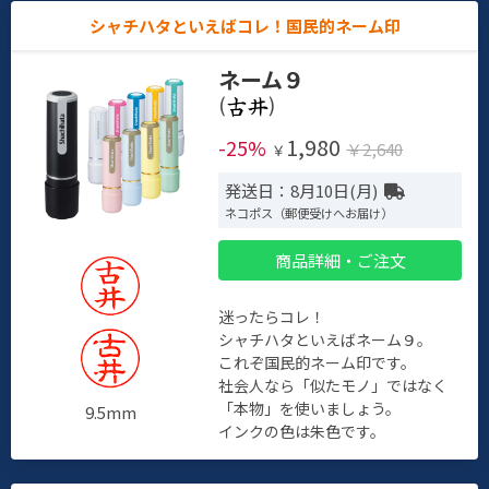
シャチハタといえばコレ！国民的ネーム印
ネーム９
(
)
1,980
-25%
￥2,640
￥
発送日：8月10日(月)
ネコポス（郵便受けへお届け）
商品詳細・ご注文
迷ったらコレ！
シャチハタといえばネーム９。
これぞ国民的ネーム印です。
社会人なら「似たモノ」ではなく
「本物」を使いましょう。
9.5mm
インクの色は朱色です。