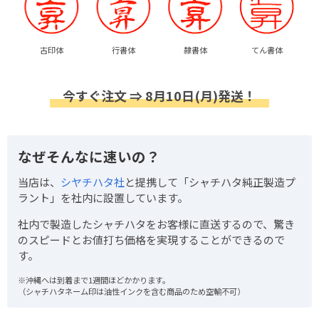
古印体
行書体
隷書体
てん書体
今すぐ注文 ⇒ 8月10日(月)発送！
なぜそんなに速いの？
当店は、
シヤチハタ社
と提携して「シャチハタ純正製造プ
ラント」を社内に設置しています。
社内で製造したシャチハタをお客様に直送するので、驚き
のスピードとお値打ち価格を実現することができるので
す。
※沖縄へは到着まで1週間ほどかかります。
（シャチハタネーム印は油性インクを含む商品のため空輸不可）