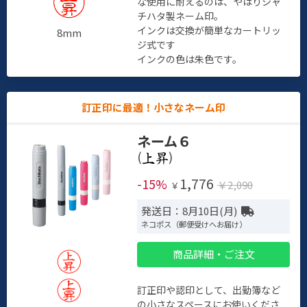
な使用に耐えるのは、やはりシャ
チハタ製ネーム印。
インクは交換が簡単なカートリッ
8mm
ジ式です
インクの色は朱色です。
訂正印に最適！小さなネーム印
ネーム６
(
)
1,776
-15%
￥2,090
￥
発送日：8月10日(月)
ネコポス（郵便受けへお届け）
商品詳細・ご注文
訂正印や認印として、出勤簿など
の小さなスペースにお使いくださ