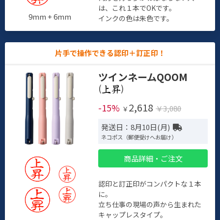
は、これ１本でOKです。
9mm + 6mm
インクの色は朱色です。
片手で操作できる認印＋訂正印！
ツインネームQOOM
(
)
2,618
-15%
￥3,080
￥
発送日：8月10日(月)
ネコポス（郵便受けへお届け）
商品詳細・ご注文
認印と訂正印がコンパクトな１本
に。
立ち仕事の現場の声から生まれた
キャップレスタイプ。