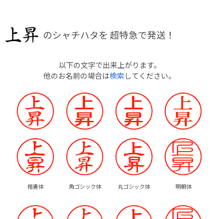
のシャチハタを
超特急で発送！
以下の文字で出来上がります。
他のお名前の場合は
検索
してください。
楷書体
角ゴシック体
丸ゴシック体
明朝体