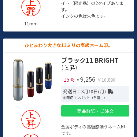
イト（限定品）の2タイプありま
す。
インクの色は朱色です。
11mm
ひとまわり大きな11ミリの高級ネーム印。
ブラック11 BRIGHT
(
)
9,256
-15%
￥10,890
￥
発送日：8月10日(月)
宅配便コンパクト（手渡し）
商品詳細・ご注文
金属ボディの高級感漂うネーム印
です。