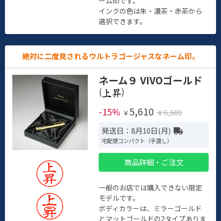
ーム印です。
インクの色は朱・濃茶・赤茶から
選択できます。
絶対に二度見されるウルトラゴージャスなネーム印。
ネーム９ VIVOゴールド
(
)
5,610
-15%
￥6,600
￥
発送日：8月10日(月)
宅配便コンパクト（手渡し）
商品詳細・ご注文
一般のお店では購入できない限定
モデルです。
ボディカラーは、ミラーゴールド
とマットゴールドの2タイプありま