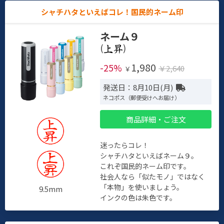
シャチハタといえばコレ！国民的ネーム印
ネーム９
(
)
1,980
-25%
￥2,640
￥
発送日：8月10日(月)
ネコポス（郵便受けへお届け）
商品詳細・ご注文
迷ったらコレ！
シャチハタといえばネーム９。
これぞ国民的ネーム印です。
社会人なら「似たモノ」ではなく
「本物」を使いましょう。
9.5mm
インクの色は朱色です。