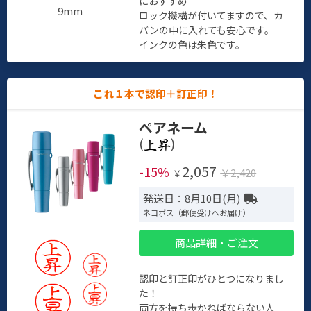
におすすめ
9mm
ロック機構が付いてますので、カ
バンの中に入れても安心です。
インクの色は朱色です。
これ１本で認印＋訂正印！
ペアネーム
(
)
2,057
-15%
￥2,420
￥
発送日：8月10日(月)
ネコポス（郵便受けへお届け）
商品詳細・ご注文
認印と訂正印がひとつになりまし
た！
両方を持ち歩かねばならない人