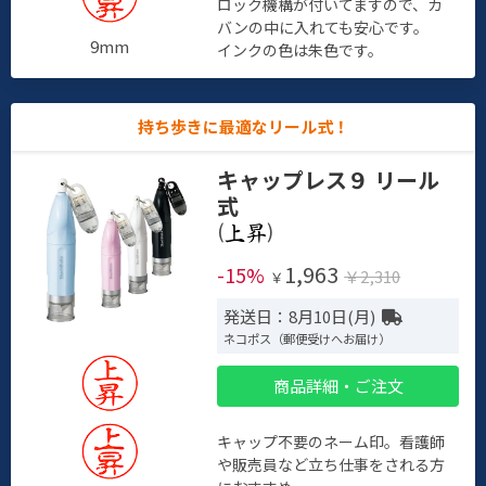
ロック機構が付いてますので、カ
バンの中に入れても安心です。
9mm
インクの色は朱色です。
持ち歩きに最適なリール式！
キャップレス９ リール
式
(
)
1,963
-15%
￥2,310
￥
発送日：8月10日(月)
ネコポス（郵便受けへお届け）
商品詳細・ご注文
キャップ不要のネーム印。看護師
や販売員など立ち仕事をされる方