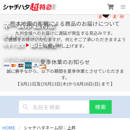
Skip
ネーム印 超特急
熊本地震の影響による商品のお届けについて
to
content
九州全域へのお届けに遅延が発生する見込みです。
全書体サンプル
選
から
んで
ご迷惑をお掛けいたしますが、何とぞご了承いただきますよう
即日発送！
今すぐ注文
お願い申し上げます。
※平日12時受付分まで
夏季休業のお知らせ
誠に勝手ながら、以下の期間を夏季休業とさせていただきま
す。
【 8月11日及び8月13日(木)から8月16日(日) まで 】
検索
HOME
シャチハタネーム印：上昇