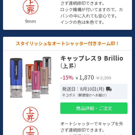
さず連続捺印できます。
ロック機構が付いてますので、カ
バンの中に入れても安心です。
9mm
インクの色は朱色です。
スタイリッシュなオートシャッター付きネーム印！
キャップレス９ Brillio
(
)
1,870
-15%
￥2,200
￥
発送日：8月10日(月)
ネコポス（郵便受けへお届け）
商品詳細・ご注文
オートシャッターでキャップを外
さず連続捺印できます。