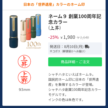
日本の「世界遺産」カラーのネーム印
ネーム９ 創業100周年記
念カラー
(
)
1,980
-25%
￥2,640
￥
発送日：8月10日(月)
ネコポス（郵便受けへお届け）
商品詳細・ご注文
シャチハタといえばネーム９。
国民的ネーム印に日本の「世界遺
産」を象徴するカラーが登場。
9.5mm
シャチハタ創業100周年記念カラー
モデルです。
インクの色は朱色です。