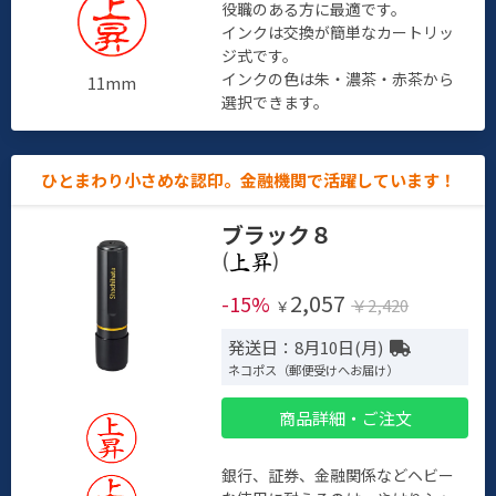
役職のある方に最適です。
インクは交換が簡単なカートリッ
ジ式です。
インクの色は朱・濃茶・赤茶から
11mm
選択できます。
ひとまわり小さめな認印。金融機関で活躍しています！
ブラック８
(
)
2,057
-15%
￥2,420
￥
発送日：8月10日(月)
ネコポス（郵便受けへお届け）
商品詳細・ご注文
銀行、証券、金融関係などヘビー