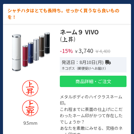
シャチハタはとても長持ち。せっかく買うなら良いもの
を！
ネーム９ VIVO
(
)
3,740
-15%
￥4,400
￥
発送日：8月10日(月)
ネコポス（郵便受けへお届け）
商品詳細・ご注文
メタルボディのハイクラスネーム
印。
これ程までに表面の仕上げにこだ
わったネーム印がかつて存在した
でしょうか？
9.5mm
あなたを素敵にみせる、究極のネ