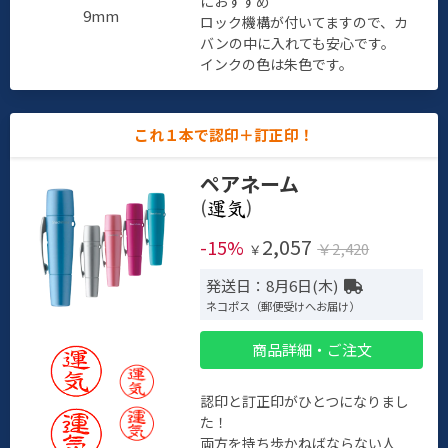
におすすめ
9mm
ロック機構が付いてますので、カ
バンの中に入れても安心です。
インクの色は朱色です。
これ１本で認印＋訂正印！
ペアネーム
(
)
2,057
-15%
￥2,420
￥
発送日：8月6日(木)
ネコポス（郵便受けへお届け）
商品詳細・ご注文
認印と訂正印がひとつになりまし
た！
両方を持ち歩かねばならない人