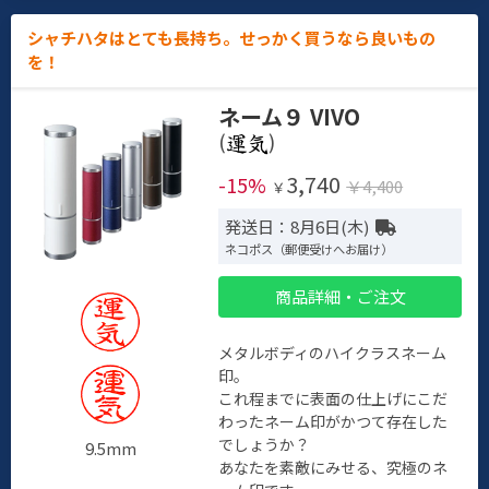
シャチハタはとても長持ち。せっかく買うなら良いもの
を！
ネーム９ VIVO
(
)
3,740
-15%
￥4,400
￥
発送日：8月6日(木)
ネコポス（郵便受けへお届け）
商品詳細・ご注文
メタルボディのハイクラスネーム
印。
これ程までに表面の仕上げにこだ
わったネーム印がかつて存在した
でしょうか？
9.5mm
あなたを素敵にみせる、究極のネ