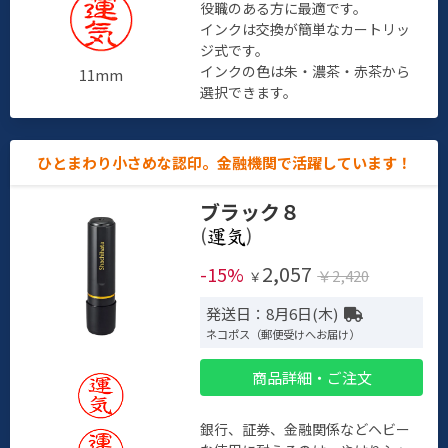
役職のある方に最適です。
インクは交換が簡単なカートリッ
ジ式です。
インクの色は朱・濃茶・赤茶から
11mm
選択できます。
ひとまわり小さめな認印。金融機関で活躍しています！
ブラック８
(
)
2,057
-15%
￥2,420
￥
発送日：8月6日(木)
ネコポス（郵便受けへお届け）
商品詳細・ご注文
銀行、証券、金融関係などヘビー