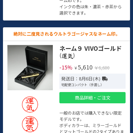
ーム印です。
インクの色は朱・濃茶・赤茶から
選択できます。
絶対に二度見されるウルトラゴージャスなネーム印。
ネーム９ VIVOゴールド
(
)
5,610
-15%
￥6,600
￥
発送日：8月6日(木)
宅配便コンパクト（手渡し）
商品詳細・ご注文
一般のお店では購入できない限定
モデルです。
ボディカラーは、ミラーゴールド
とマットゴールドの2タイプありま