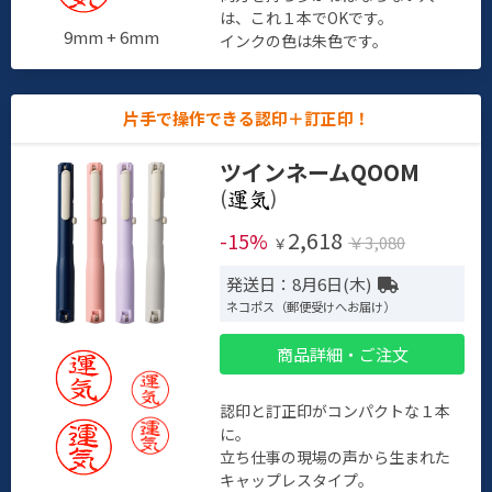
は、これ１本でOKです。
9mm + 6mm
インクの色は朱色です。
片手で操作できる認印＋訂正印！
ツインネームQOOM
(
)
2,618
-15%
￥3,080
￥
発送日：8月6日(木)
ネコポス（郵便受けへお届け）
商品詳細・ご注文
認印と訂正印がコンパクトな１本
に。
立ち仕事の現場の声から生まれた
キャップレスタイプ。