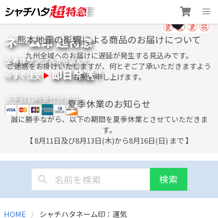
Skip
ネーム印 超特急
熊本地震の影響による商品のお届けについて
to
content
九州全域へのお届けに遅延が発生する見込みです。
全書体サンプル
選
から
んで
ご迷惑をお掛けいたしますが、何とぞご了承いただきますよう
即日発送！
今すぐ注文
お願い申し上げます。
※平日12時受付分まで
夏季休業のお知らせ
誠に勝手ながら、以下の期間を夏季休業とさせていただきま
す。
【 8月11日及び8月13日(木)から8月16日(日) まで 】
検索
HOME
シャチハタネーム印：運気