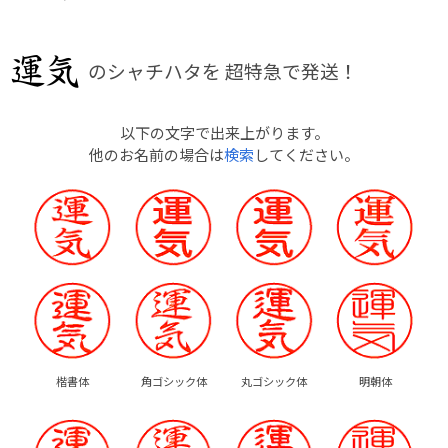
のシャチハタを
超特急で発送！
以下の文字で出来上がります。
他のお名前の場合は
検索
してください。
楷書体
角ゴシック体
丸ゴシック体
明朝体