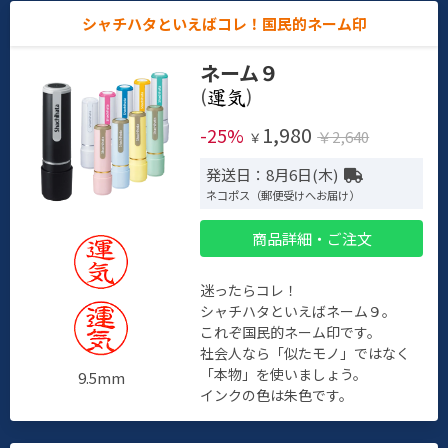
シャチハタといえばコレ！国民的ネーム印
ネーム９
(
)
1,980
-25%
￥2,640
￥
発送日：8月6日(木)
ネコポス（郵便受けへお届け）
商品詳細・ご注文
迷ったらコレ！
シャチハタといえばネーム９。
これぞ国民的ネーム印です。
社会人なら「似たモノ」ではなく
「本物」を使いましょう。
9.5mm
インクの色は朱色です。