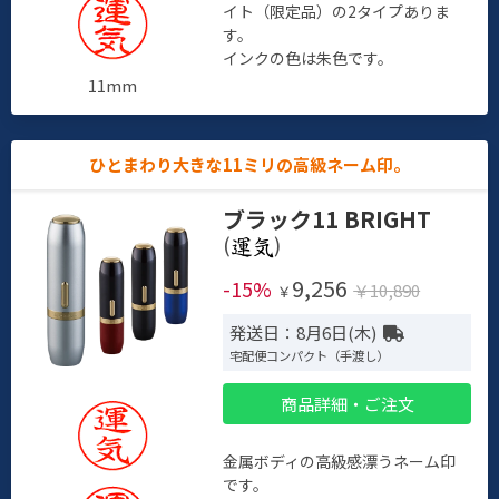
イト（限定品）の2タイプありま
す。
インクの色は朱色です。
11mm
ひとまわり大きな11ミリの高級ネーム印。
ブラック11 BRIGHT
(
)
9,256
-15%
￥10,890
￥
発送日：8月6日(木)
宅配便コンパクト（手渡し）
商品詳細・ご注文
金属ボディの高級感漂うネーム印
です。