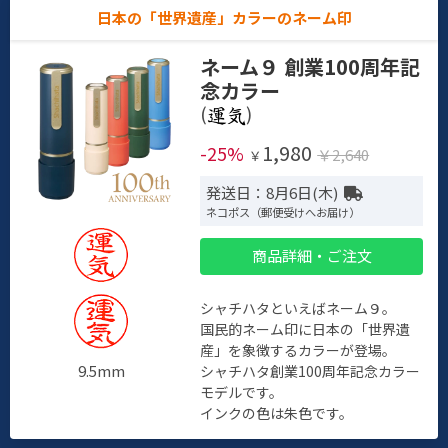
日本の「世界遺産」カラーのネーム印
ネーム９ 創業100周年記
念カラー
(
)
1,980
-25%
￥2,640
￥
発送日：8月6日(木)
ネコポス（郵便受けへお届け）
商品詳細・ご注文
シャチハタといえばネーム９。
国民的ネーム印に日本の「世界遺
産」を象徴するカラーが登場。
9.5mm
シャチハタ創業100周年記念カラー
モデルです。
インクの色は朱色です。