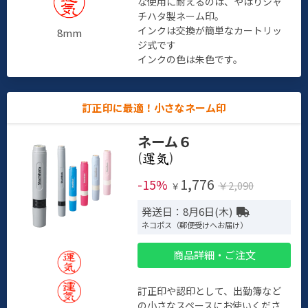
な使用に耐えるのは、やはりシャ
チハタ製ネーム印。
インクは交換が簡単なカートリッ
8mm
ジ式です
インクの色は朱色です。
訂正印に最適！小さなネーム印
ネーム６
(
)
1,776
-15%
￥2,090
￥
発送日：8月6日(木)
ネコポス（郵便受けへお届け）
商品詳細・ご注文
訂正印や認印として、出勤簿など
の小さなスペースにお使いくださ