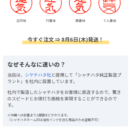
古印体
行書体
隷書体
てん書体
今すぐ注文 ⇒ 8月6日(木)発送！
なぜそんなに速いの？
当店は、
シヤチハタ社
と提携して「シャチハタ純正製造プ
ラント」を社内に設置しています。
社内で製造したシャチハタをお客様に直送するので、驚き
のスピードとお値打ち価格を実現することができるので
す。
※沖縄へは到着まで1週間ほどかかります。
（シャチハタネーム印は油性インクを含む商品のため空輸不可）