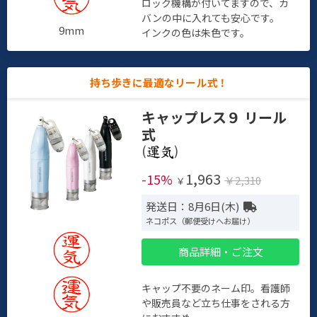
ロック機構が付いてますので、カ
バンの中に入れても安心です。
9mm
インクの色は朱色です。
持ち歩きに最適なリール式！
キャップレス９ リール
式
(
)
1,963
-15%
￥2,310
￥
発送日：8月6日(木)
ネコポス（郵便受けへお届け）
商品詳細・ご注文
キャップ不要のネーム印。看護師
や販売員など立ち仕事をされる方