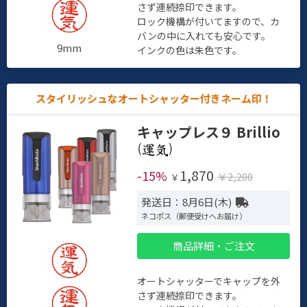
さず連続捺印できます。
ロック機構が付いてますので、カ
バンの中に入れても安心です。
9mm
インクの色は朱色です。
スタイリッシュなオートシャッター付きネーム印！
キャップレス９ Brillio
(
)
1,870
-15%
￥2,200
￥
発送日：8月6日(木)
ネコポス（郵便受けへお届け）
商品詳細・ご注文
オートシャッターでキャップを外
さず連続捺印できます。