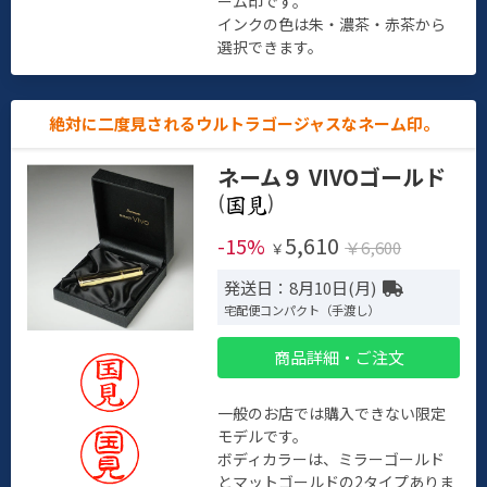
ーム印です。
インクの色は朱・濃茶・赤茶から
選択できます。
絶対に二度見されるウルトラゴージャスなネーム印。
ネーム９ VIVOゴールド
(
)
5,610
-15%
￥6,600
￥
発送日：8月10日(月)
宅配便コンパクト（手渡し）
商品詳細・ご注文
一般のお店では購入できない限定
モデルです。
ボディカラーは、ミラーゴールド
とマットゴールドの2タイプありま