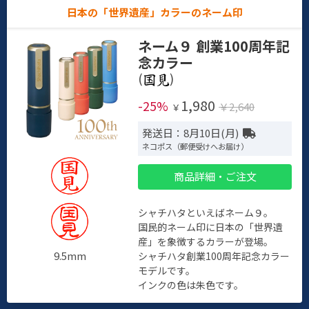
日本の「世界遺産」カラーのネーム印
ネーム９ 創業100周年記
念カラー
(
)
1,980
-25%
￥2,640
￥
発送日：8月10日(月)
ネコポス（郵便受けへお届け）
商品詳細・ご注文
シャチハタといえばネーム９。
国民的ネーム印に日本の「世界遺
産」を象徴するカラーが登場。
9.5mm
シャチハタ創業100周年記念カラー
モデルです。
インクの色は朱色です。