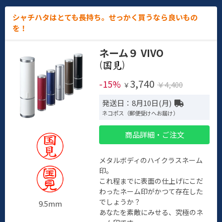
シャチハタはとても長持ち。せっかく買うなら良いもの
を！
ネーム９ VIVO
(
)
3,740
-15%
￥4,400
￥
発送日：8月10日(月)
ネコポス（郵便受けへお届け）
商品詳細・ご注文
メタルボディのハイクラスネーム
印。
これ程までに表面の仕上げにこだ
わったネーム印がかつて存在した
でしょうか？
9.5mm
あなたを素敵にみせる、究極のネ