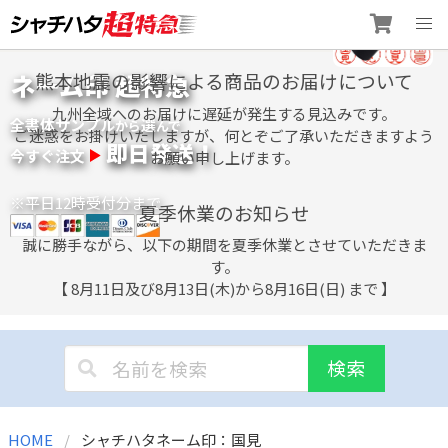
Skip
ネーム印 超特急
熊本地震の影響による商品のお届けについて
to
content
九州全域へのお届けに遅延が発生する見込みです。
全書体サンプル
選
から
んで
ご迷惑をお掛けいたしますが、何とぞご了承いただきますよう
即日発送！
今すぐ注文
お願い申し上げます。
※平日12時受付分まで
夏季休業のお知らせ
誠に勝手ながら、以下の期間を夏季休業とさせていただきま
す。
【 8月11日及び8月13日(木)から8月16日(日) まで 】
検索
HOME
シャチハタネーム印：国見