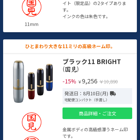
イト（限定品）の2タイプありま
す。
インクの色は朱色です。
11mm
ひとまわり大きな11ミリの高級ネーム印。
ブラック11 BRIGHT
(
)
9,256
-15%
￥10,890
￥
発送日：8月10日(月)
宅配便コンパクト（手渡し）
商品詳細・ご注文
金属ボディの高級感漂うネーム印
です。