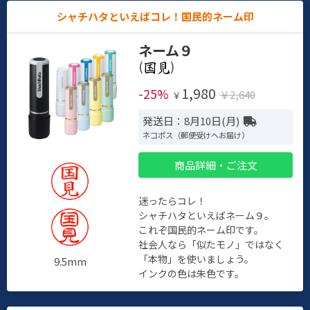
シャチハタといえばコレ！国民的ネーム印
ネーム９
(
)
1,980
-25%
￥2,640
￥
発送日：8月10日(月)
ネコポス（郵便受けへお届け）
商品詳細・ご注文
迷ったらコレ！
シャチハタといえばネーム９。
これぞ国民的ネーム印です。
社会人なら「似たモノ」ではなく
「本物」を使いましょう。
9.5mm
インクの色は朱色です。