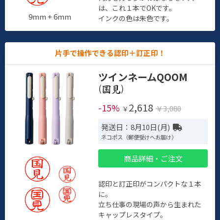
は、これ１本でOKです。
9mm + 6mm
インクの色は朱色です。
片手で操作できる認印＋訂正印！
ツインネームQOOM
(
)
2,618
-15%
￥3,080
￥
発送日：8月10日(月)
ネコポス（郵便受けへお届け）
商品詳細・ご注文
認印と訂正印がコンパクトな１本
に。
立ち仕事の現場の声から生まれた
キャップレスタイプ。