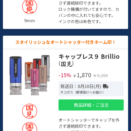
さず連続捺印できます。
ロック機構が付いてますので、カ
バンの中に入れても安心です。
9mm
インクの色は朱色です。
スタイリッシュなオートシャッター付きネーム印！
キャップレス９ Brillio
(
)
1,870
-15%
￥2,200
￥
発送日：8月10日(月)
ネコポス（郵便受けへお届け）
商品詳細・ご注文
オートシャッターでキャップを外
さず連続捺印できます。