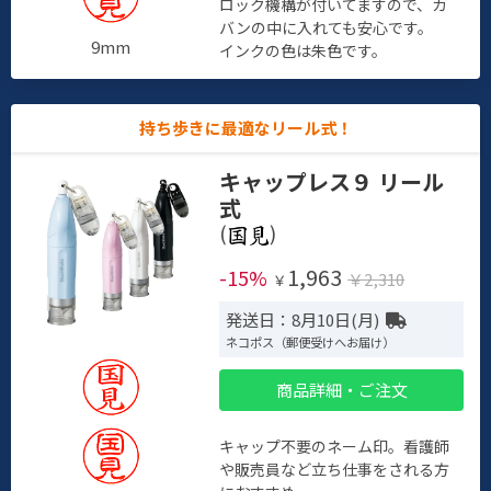
ロック機構が付いてますので、カ
バンの中に入れても安心です。
9mm
インクの色は朱色です。
持ち歩きに最適なリール式！
キャップレス９ リール
式
(
)
1,963
-15%
￥2,310
￥
発送日：8月10日(月)
ネコポス（郵便受けへお届け）
商品詳細・ご注文
キャップ不要のネーム印。看護師
や販売員など立ち仕事をされる方