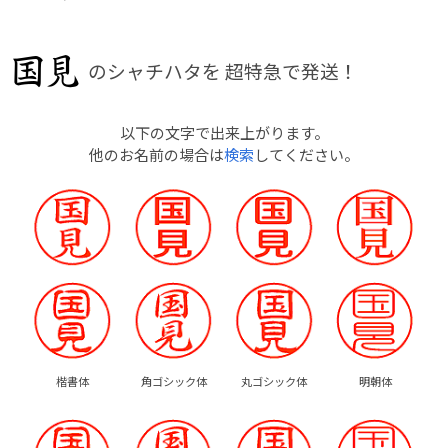
のシャチハタを
超特急で発送！
以下の文字で出来上がります。
他のお名前の場合は
検索
してください。
楷書体
角ゴシック体
丸ゴシック体
明朝体