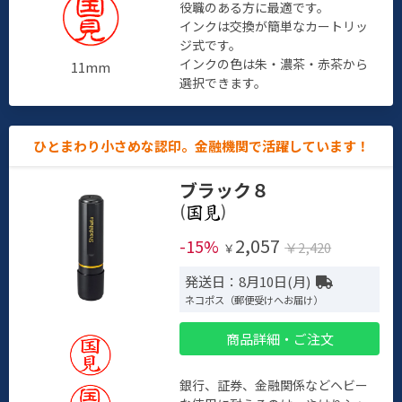
役職のある方に最適です。
インクは交換が簡単なカートリッ
ジ式です。
インクの色は朱・濃茶・赤茶から
11mm
選択できます。
ひとまわり小さめな認印。金融機関で活躍しています！
ブラック８
(
)
2,057
-15%
￥2,420
￥
発送日：8月10日(月)
ネコポス（郵便受けへお届け）
商品詳細・ご注文
銀行、証券、金融関係などヘビー