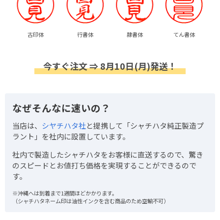
古印体
行書体
隷書体
てん書体
今すぐ注文 ⇒ 8月10日(月)発送！
なぜそんなに速いの？
当店は、
シヤチハタ社
と提携して「シャチハタ純正製造プ
ラント」を社内に設置しています。
社内で製造したシャチハタをお客様に直送するので、驚き
のスピードとお値打ち価格を実現することができるので
す。
※沖縄へは到着まで1週間ほどかかります。
（シャチハタネーム印は油性インクを含む商品のため空輸不可）