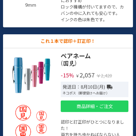
におすすめ
9mm
ロック機構が付いてますので、カ
バンの中に入れても安心です。
インクの色は朱色です。
これ１本で認印＋訂正印！
ペアネーム
(
)
2,057
-15%
￥2,420
￥
発送日：8月10日(月)
ネコポス（郵便受けへお届け）
商品詳細・ご注文
認印と訂正印がひとつになりまし
た！
両方を持ち歩かねばならない人