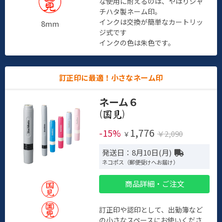
な使用に耐えるのは、やはりシャ
チハタ製ネーム印。
インクは交換が簡単なカートリッ
8mm
ジ式です
インクの色は朱色です。
訂正印に最適！小さなネーム印
ネーム６
(
)
1,776
-15%
￥2,090
￥
発送日：8月10日(月)
ネコポス（郵便受けへお届け）
商品詳細・ご注文
訂正印や認印として、出勤簿など
の小さなスペースにお使いくださ