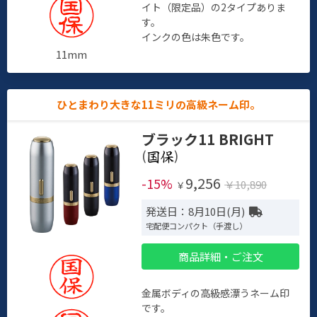
イト（限定品）の2タイプありま
す。
インクの色は朱色です。
11mm
ひとまわり大きな11ミリの高級ネーム印。
ブラック11 BRIGHT
(
)
9,256
-15%
￥10,890
￥
発送日：8月10日(月)
宅配便コンパクト（手渡し）
商品詳細・ご注文
金属ボディの高級感漂うネーム印
です。