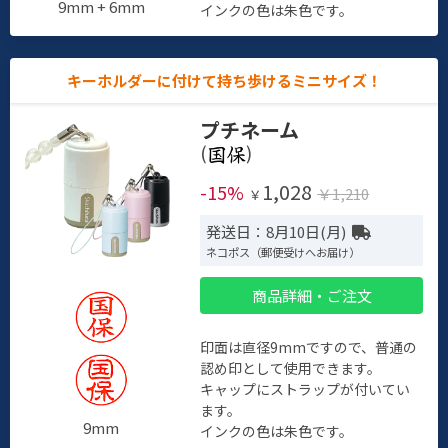
9mm + 6mm
インクの色は朱色です。
キーホルダーに付けて持ち歩けるミニサイズ！
プチネーム
(
)
1,028
-15%
￥1,210
￥
発送日：8月10日(月)
ネコポス（郵便受けへお届け）
商品詳細・ご注文
印面は直径9mmですので、普通の
認め印として使用できます。
キャップにストラップが付いてい
ます。
9mm
インクの色は朱色です。