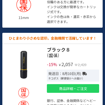
役職のある方に最適です。
インクは交換が簡単なカートリッ
ジ式です。
インクの色は朱・濃茶・赤茶から
11mm
選択できます。
ひとまわり小さめな認印。金融機関で活躍しています！
ブラック８
(
)
2,057
-15%
￥2,420
￥
発送日：8月10日(月)
ネコポス（郵便受けへお届け）
商品詳細・ご注文
銀行、証券、金融関係などヘビー