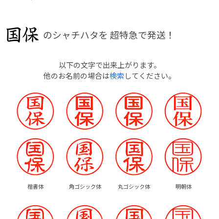
のシャチハタを
超特急で発送！
以下の文字で出来上がります。
他のお名前の場合は
検索
してください。
楷書体
角ゴシック体
丸ゴシック体
明朝体