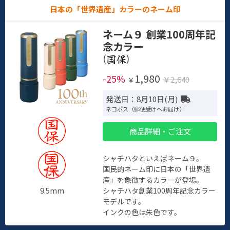
日本の「世界遺産」カラーのネーム印
ネーム９ 創業100周年記
念カラー
(
)
1,980
-25%
￥2,640
￥
発送日：8月10日(月)
ネコポス（郵便受けへお届け）
商品詳細・ご注文
シャチハタといえばネーム９。
国民的ネーム印に日本の「世界遺
産」を象徴するカラーが登場。
9.5mm
シャチハタ創業100周年記念カラー
モデルです。
インクの色は朱色です。