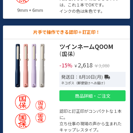
は、これ１本でOKです。
9mm + 6mm
インクの色は朱色です。
片手で操作できる認印＋訂正印！
ツインネームQOOM
(
)
2,618
-15%
￥3,080
￥
発送日：8月10日(月)
ネコポス（郵便受けへお届け）
商品詳細・ご注文
認印と訂正印がコンパクトな１本
に。
立ち仕事の現場の声から生まれた
キャップレスタイプ。