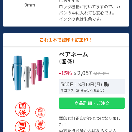
におすすめ
9mm
ロック機構が付いてますので、カ
バンの中に入れても安心です。
インクの色は朱色です。
これ１本で認印＋訂正印！
ペアネーム
(
)
2,057
-15%
￥2,420
￥
発送日：8月10日(月)
ネコポス（郵便受けへお届け）
商品詳細・ご注文
認印と訂正印がひとつになりまし
た！
両方を持ち歩かねばならない人