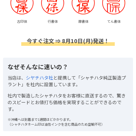
古印体
行書体
隷書体
てん書体
今すぐ注文 ⇒ 8月10日(月)発送！
なぜそんなに速いの？
当店は、
シヤチハタ社
と提携して「シャチハタ純正製造プ
ラント」を社内に設置しています。
社内で製造したシャチハタをお客様に直送するので、驚き
のスピードとお値打ち価格を実現することができるので
す。
※沖縄へは到着まで1週間ほどかかります。
（シャチハタネーム印は油性インクを含む商品のため空輸不可）