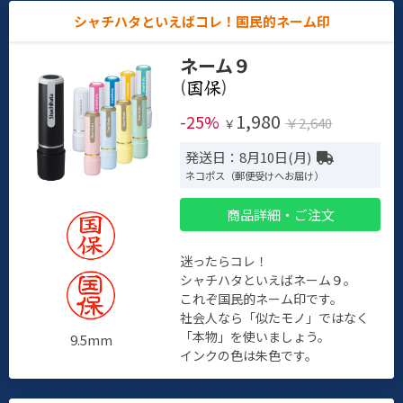
シャチハタといえばコレ！国民的ネーム印
ネーム９
(
)
1,980
-25%
￥2,640
￥
発送日：8月10日(月)
ネコポス（郵便受けへお届け）
商品詳細・ご注文
迷ったらコレ！
シャチハタといえばネーム９。
これぞ国民的ネーム印です。
社会人なら「似たモノ」ではなく
「本物」を使いましょう。
9.5mm
インクの色は朱色です。