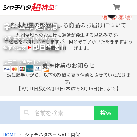
Skip
ネーム印 超特急
熊本地震の影響による商品のお届けについて
to
content
九州全域へのお届けに遅延が発生する見込みです。
全書体サンプル
選
から
んで
ご迷惑をお掛けいたしますが、何とぞご了承いただきますよう
即日発送！
今すぐ注文
お願い申し上げます。
※平日12時受付分まで
夏季休業のお知らせ
誠に勝手ながら、以下の期間を夏季休業とさせていただきま
す。
【 8月11日及び8月13日(木)から8月16日(日) まで 】
検索
HOME
シャチハタネーム印：国保