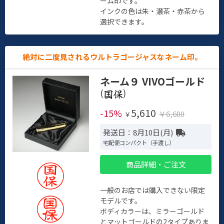
ーム印です。
インクの色は朱・濃茶・赤茶から
選択できます。
絶対に二度見されるウルトラゴージャスなネーム印。
ネーム９ VIVOゴールド
(
)
5,610
-15%
￥6,600
￥
発送日：8月10日(月)
宅配便コンパクト（手渡し）
商品詳細・ご注文
一般のお店では購入できない限定
モデルです。
ボディカラーは、ミラーゴールド
とマットゴールドの2タイプありま