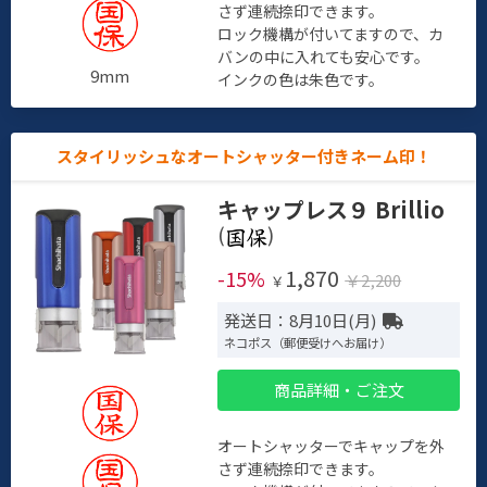
さず連続捺印できます。
ロック機構が付いてますので、カ
バンの中に入れても安心です。
9mm
インクの色は朱色です。
スタイリッシュなオートシャッター付きネーム印！
キャップレス９ Brillio
(
)
1,870
-15%
￥2,200
￥
発送日：8月10日(月)
ネコポス（郵便受けへお届け）
商品詳細・ご注文
オートシャッターでキャップを外
さず連続捺印できます。