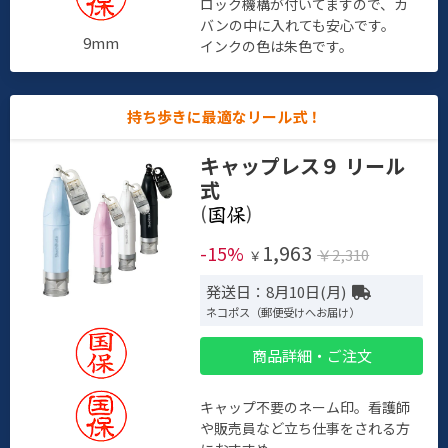
ロック機構が付いてますので、カ
バンの中に入れても安心です。
9mm
インクの色は朱色です。
持ち歩きに最適なリール式！
キャップレス９ リール
式
(
)
1,963
-15%
￥2,310
￥
発送日：8月10日(月)
ネコポス（郵便受けへお届け）
商品詳細・ご注文
キャップ不要のネーム印。看護師
や販売員など立ち仕事をされる方