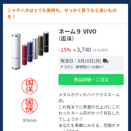
シャチハタはとても長持ち。せっかく買うなら良いもの
を！
ネーム９ VIVO
(
)
3,740
-15%
￥4,400
￥
発送日：8月10日(月)
ネコポス（郵便受けへお届け）
商品詳細・ご注文
メタルボディのハイクラスネーム
印。
これ程までに表面の仕上げにこだ
わったネーム印がかつて存在した
でしょうか？
9.5mm
あなたを素敵にみせる、究極のネ