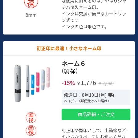
な使用に耐えるのは、やはりシャ
チハタ製ネーム印。
インクは交換が簡単なカートリッ
8mm
ジ式です
インクの色は朱色です。
訂正印に最適！小さなネーム印
ネーム６
(
)
1,776
-15%
￥2,090
￥
発送日：8月10日(月)
ネコポス（郵便受けへお届け）
商品詳細・ご注文
訂正印や認印として、出勤簿など
の小さなスペースにお使いくださ