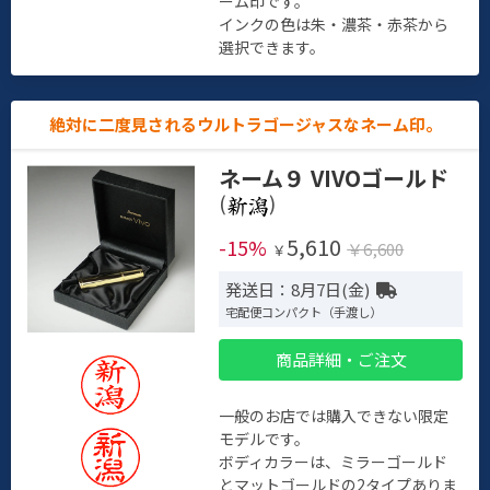
ーム印です。
インクの色は朱・濃茶・赤茶から
選択できます。
絶対に二度見されるウルトラゴージャスなネーム印。
ネーム９ VIVOゴールド
(
)
5,610
-15%
￥6,600
￥
発送日：8月7日(金)
宅配便コンパクト（手渡し）
商品詳細・ご注文
一般のお店では購入できない限定
モデルです。
ボディカラーは、ミラーゴールド
とマットゴールドの2タイプありま