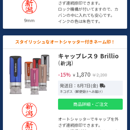
さず連続捺印できます。
ロック機構が付いてますので、カ
バンの中に入れても安心です。
9mm
インクの色は朱色です。
スタイリッシュなオートシャッター付きネーム印！
キャップレス９ Brillio
(
)
1,870
-15%
￥2,200
￥
発送日：8月7日(金)
ネコポス（郵便受けへお届け）
商品詳細・ご注文
オートシャッターでキャップを外
さず連続捺印できます。