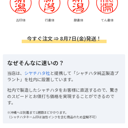
古印体
行書体
隷書体
てん書体
今すぐ注文 ⇒ 8月7日(金)発送！
なぜそんなに速いの？
当店は、
シヤチハタ社
と提携して「シャチハタ純正製造プ
ラント」を社内に設置しています。
社内で製造したシャチハタをお客様に直送するので、驚き
のスピードとお値打ち価格を実現することができるので
す。
※沖縄へは到着まで1週間ほどかかります。
（シャチハタネーム印は油性インクを含む商品のため空輸不可）