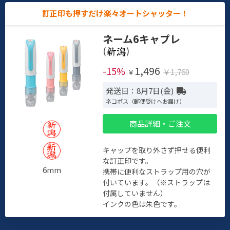
訂正印も押すだけ楽々オートシャッター！
ネーム6キャプレ
(
)
1,496
-15%
￥1,760
￥
発送日：8月7日(金)
ネコポス（郵便受けへお届け）
商品詳細・ご注文
キャップを取り外さず押せる便利
な訂正印です。
6mm
携帯に便利なストラップ用の穴が
付いています。（※ストラップは
付属していません）
インクの色は朱色です。