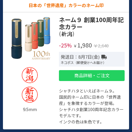
日本の「世界遺産」カラーのネーム印
ネーム９ 創業100周年記
念カラー
(
)
1,980
-25%
￥2,640
￥
発送日：8月7日(金)
ネコポス（郵便受けへお届け）
商品詳細・ご注文
シャチハタといえばネーム９。
国民的ネーム印に日本の「世界遺
産」を象徴するカラーが登場。
9.5mm
シャチハタ創業100周年記念カラー
モデルです。
インクの色は朱色です。