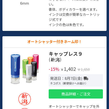
6mm
い。
書体、ボディカラーを選べます。
インクは交換が簡単なカートリッ
ジ式です
インクの色は朱色です。
オートシャッター付きネーム印！
キャップレス９
(
)
1,402
-15%
￥1,650
￥
発送日：8月7日(金)
ネコポス（郵便受けへお届け）
商品詳細・ご注文
オートシャッターでキャップを外