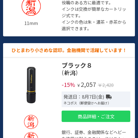
役職のある方に最適です。
インクは交換が簡単なカートリッ
ジ式です。
インクの色は朱・濃茶・赤茶から
11mm
選択できます。
ひとまわり小さめな認印。金融機関で活躍しています！
ブラック８
(
)
2,057
-15%
￥2,420
￥
発送日：8月7日(金)
ネコポス（郵便受けへお届け）
商品詳細・ご注文
銀行、証券、金融関係などヘビー