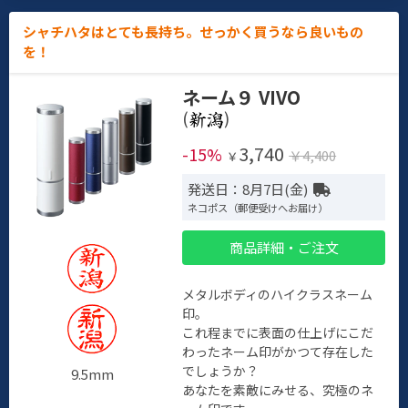
シャチハタはとても長持ち。せっかく買うなら良いもの
を！
ネーム９ VIVO
(
)
3,740
-15%
￥4,400
￥
発送日：8月7日(金)
ネコポス（郵便受けへお届け）
商品詳細・ご注文
メタルボディのハイクラスネーム
印。
これ程までに表面の仕上げにこだ
わったネーム印がかつて存在した
でしょうか？
9.5mm
あなたを素敵にみせる、究極のネ