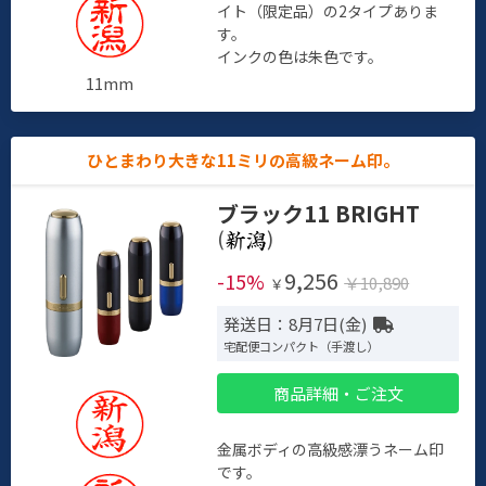
イト（限定品）の2タイプありま
す。
インクの色は朱色です。
11mm
ひとまわり大きな11ミリの高級ネーム印。
ブラック11 BRIGHT
(
)
9,256
-15%
￥10,890
￥
発送日：8月7日(金)
宅配便コンパクト（手渡し）
商品詳細・ご注文
金属ボディの高級感漂うネーム印
です。