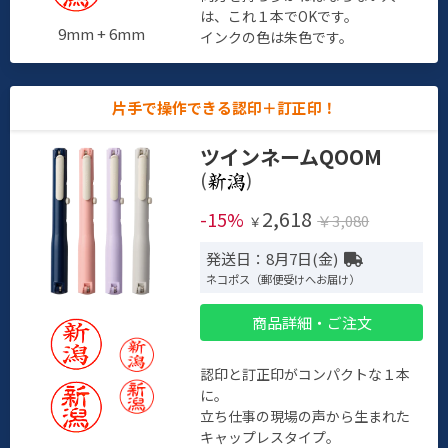
は、これ１本でOKです。
9mm + 6mm
インクの色は朱色です。
片手で操作できる認印＋訂正印！
ツインネームQOOM
(
)
2,618
-15%
￥3,080
￥
発送日：8月7日(金)
ネコポス（郵便受けへお届け）
商品詳細・ご注文
認印と訂正印がコンパクトな１本
に。
立ち仕事の現場の声から生まれた
キャップレスタイプ。