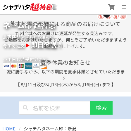
Skip
ネーム印 超特急
熊本地震の影響による商品のお届けについて
to
content
九州全域へのお届けに遅延が発生する見込みです。
全書体サンプル
選
から
んで
ご迷惑をお掛けいたしますが、何とぞご了承いただきますよう
即日発送！
今すぐ注文
お願い申し上げます。
※平日12時受付分まで
夏季休業のお知らせ
誠に勝手ながら、以下の期間を夏季休業とさせていただきま
す。
【 8月11日及び8月13日(木)から8月16日(日) まで 】
検索
HOME
シャチハタネーム印：新潟