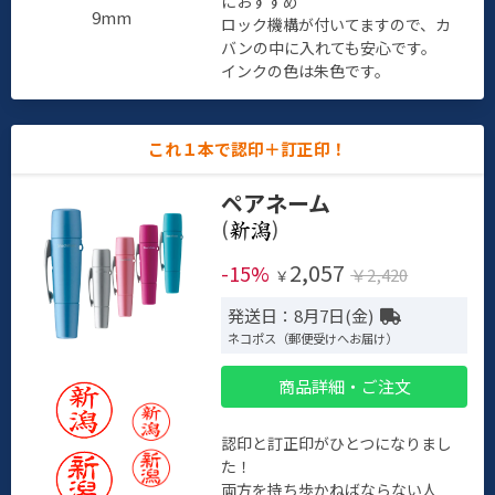
におすすめ
9mm
ロック機構が付いてますので、カ
バンの中に入れても安心です。
インクの色は朱色です。
これ１本で認印＋訂正印！
ペアネーム
(
)
2,057
-15%
￥2,420
￥
発送日：8月7日(金)
ネコポス（郵便受けへお届け）
商品詳細・ご注文
認印と訂正印がひとつになりまし
た！
両方を持ち歩かねばならない人