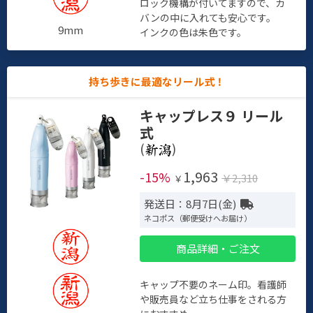
ロック機構が付いてますので、カ
バンの中に入れても安心です。
9mm
インクの色は朱色です。
持ち歩きに最適なリール式！
キャップレス９ リール
式
(
)
1,963
-15%
￥2,310
￥
発送日：8月7日(金)
ネコポス（郵便受けへお届け）
商品詳細・ご注文
キャップ不要のネーム印。看護師
や販売員など立ち仕事をされる方