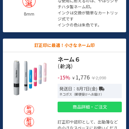
な使用に耐えるのは、やはりシャ
チハタ製ネーム印。
インクは交換が簡単なカートリッ
8mm
ジ式です
インクの色は朱色です。
訂正印に最適！小さなネーム印
ネーム６
(
)
1,776
-15%
￥2,090
￥
発送日：8月7日(金)
ネコポス（郵便受けへお届け）
商品詳細・ご注文
訂正印や認印として、出勤簿など
の小さなスペースにお使いくださ