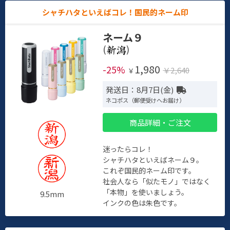
シャチハタといえばコレ！国民的ネーム印
ネーム９
(
)
1,980
-25%
￥2,640
￥
発送日：8月7日(金)
ネコポス（郵便受けへお届け）
商品詳細・ご注文
迷ったらコレ！
シャチハタといえばネーム９。
これぞ国民的ネーム印です。
社会人なら「似たモノ」ではなく
「本物」を使いましょう。
9.5mm
インクの色は朱色です。