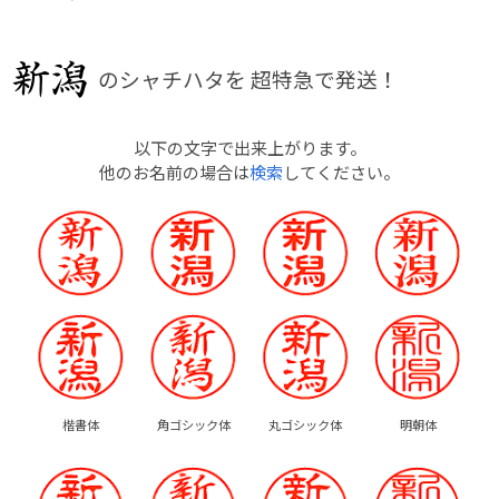
のシャチハタを
超特急で発送！
以下の文字で出来上がります。
他のお名前の場合は
検索
してください。
楷書体
角ゴシック体
丸ゴシック体
明朝体