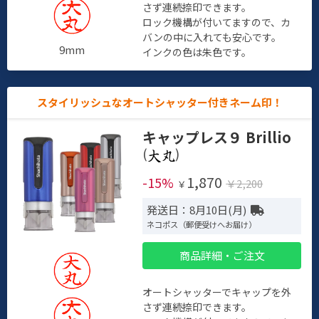
さず連続捺印できます。
ロック機構が付いてますので、カ
バンの中に入れても安心です。
9mm
インクの色は朱色です。
スタイリッシュなオートシャッター付きネーム印！
キャップレス９ Brillio
(
)
1,870
-15%
￥2,200
￥
発送日：8月10日(月)
ネコポス（郵便受けへお届け）
商品詳細・ご注文
オートシャッターでキャップを外
さず連続捺印できます。