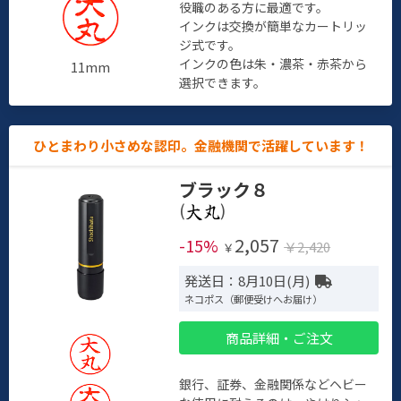
役職のある方に最適です。
インクは交換が簡単なカートリッ
ジ式です。
インクの色は朱・濃茶・赤茶から
11mm
選択できます。
ひとまわり小さめな認印。金融機関で活躍しています！
ブラック８
(
)
2,057
-15%
￥2,420
￥
発送日：8月10日(月)
ネコポス（郵便受けへお届け）
商品詳細・ご注文
銀行、証券、金融関係などヘビー