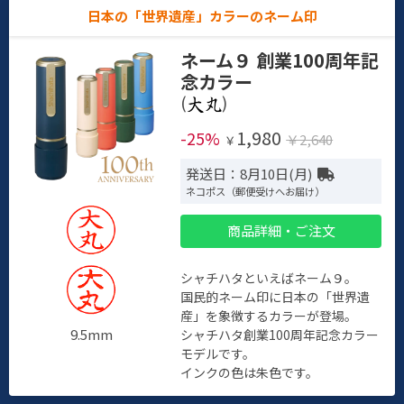
日本の「世界遺産」カラーのネーム印
ネーム９ 創業100周年記
念カラー
(
)
1,980
-25%
￥2,640
￥
発送日：8月10日(月)
ネコポス（郵便受けへお届け）
商品詳細・ご注文
シャチハタといえばネーム９。
国民的ネーム印に日本の「世界遺
産」を象徴するカラーが登場。
9.5mm
シャチハタ創業100周年記念カラー
モデルです。
インクの色は朱色です。