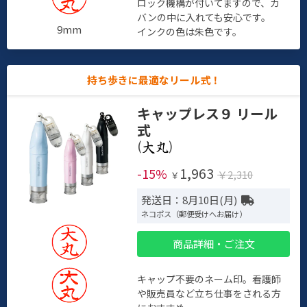
ロック機構が付いてますので、カ
バンの中に入れても安心です。
9mm
インクの色は朱色です。
持ち歩きに最適なリール式！
キャップレス９ リール
式
(
)
1,963
-15%
￥2,310
￥
発送日：8月10日(月)
ネコポス（郵便受けへお届け）
商品詳細・ご注文
キャップ不要のネーム印。看護師
や販売員など立ち仕事をされる方