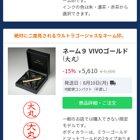
ーム印です。
インクの色は朱・濃茶・赤茶から
選択できます。
絶対に二度見されるウルトラゴージャスなネーム印。
ネーム９ VIVOゴールド
(
)
5,610
-15%
￥6,600
￥
発送日：8月10日(月)
宅配便コンパクト（手渡し）
商品詳細・ご注文
一般のお店では購入できない限定
モデルです。
ボディカラーは、ミラーゴールド
とマットゴールドの2タイプありま