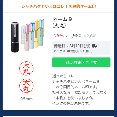
シャチハタといえばコレ！国民的ネーム印
ネーム９
(
)
1,980
-25%
￥2,640
￥
発送日：8月10日(月)
ネコポス（郵便受けへお届け）
商品詳細・ご注文
迷ったらコレ！
シャチハタといえばネーム９。
これぞ国民的ネーム印です。
社会人なら「似たモノ」ではなく
「本物」を使いましょう。
9.5mm
インクの色は朱色です。