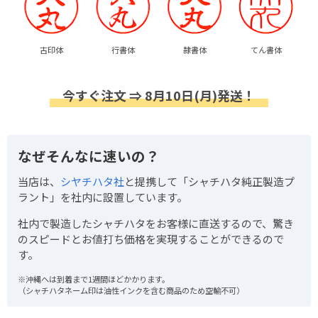
古印体
行書体
隷書体
てん書体
今すぐ注文 ⇒ 8月10日(月)発送！
なぜそんなに速いの？
当店は、
シヤチハタ社
と提携して「シャチハタ純正製造プ
ラント」を社内に設置しています。
社内で製造したシャチハタをお客様に直送するので、驚き
のスピードとお値打ち価格を実現することができるので
す。
※沖縄へは到着まで1週間ほどかかります。
（シャチハタネーム印は油性インクを含む商品のため空輸不可）