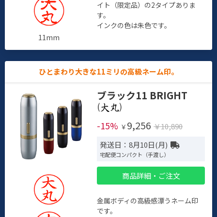
イト（限定品）の2タイプありま
す。
インクの色は朱色です。
11mm
ひとまわり大きな11ミリの高級ネーム印。
ブラック11 BRIGHT
(
)
9,256
-15%
￥10,890
￥
発送日：8月10日(月)
宅配便コンパクト（手渡し）
商品詳細・ご注文
金属ボディの高級感漂うネーム印
です。