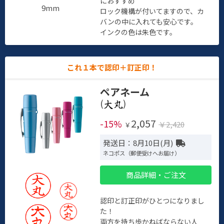
におすすめ
9mm
ロック機構が付いてますので、カ
バンの中に入れても安心です。
インクの色は朱色です。
これ１本で認印＋訂正印！
ペアネーム
(
)
2,057
-15%
￥2,420
￥
発送日：8月10日(月)
ネコポス（郵便受けへお届け）
商品詳細・ご注文
認印と訂正印がひとつになりまし
た！
両方を持ち歩かねばならない人