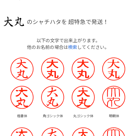
のシャチハタを
超特急で発送！
以下の文字で出来上がります。
他のお名前の場合は
検索
してください。
楷書体
角ゴシック体
丸ゴシック体
明朝体