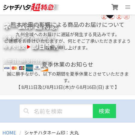
Skip
ネーム印 超特急
熊本地震の影響による商品のお届けについて
to
content
九州全域へのお届けに遅延が発生する見込みです。
全書体サンプル
選
から
んで
ご迷惑をお掛けいたしますが、何とぞご了承いただきますよう
即日発送！
今すぐ注文
お願い申し上げます。
※平日12時受付分まで
夏季休業のお知らせ
誠に勝手ながら、以下の期間を夏季休業とさせていただきま
す。
【 8月11日及び8月13日(木)から8月16日(日) まで 】
検索
HOME
シャチハタネーム印：大丸