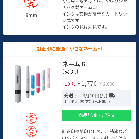
な使用に耐えるのは、やはりシャ
チハタ製ネーム印。
インクは交換が簡単なカートリッ
8mm
ジ式です
インクの色は朱色です。
訂正印に最適！小さなネーム印
ネーム６
(
)
1,776
-15%
￥2,090
￥
発送日：8月10日(月)
ネコポス（郵便受けへお届け）
商品詳細・ご注文
訂正印や認印として、出勤簿など
の小さなスペースにお使いくださ