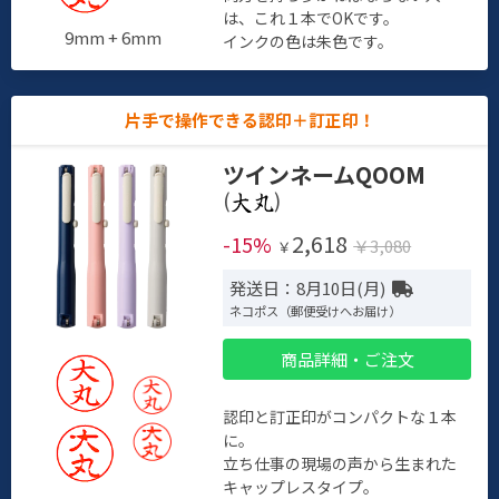
は、これ１本でOKです。
9mm + 6mm
インクの色は朱色です。
片手で操作できる認印＋訂正印！
ツインネームQOOM
(
)
2,618
-15%
￥3,080
￥
発送日：8月10日(月)
ネコポス（郵便受けへお届け）
商品詳細・ご注文
認印と訂正印がコンパクトな１本
に。
立ち仕事の現場の声から生まれた
キャップレスタイプ。