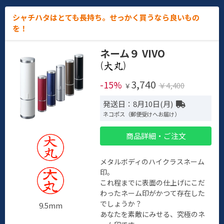
シャチハタはとても長持ち。せっかく買うなら良いもの
を！
ネーム９ VIVO
(
)
3,740
-15%
￥4,400
￥
発送日：8月10日(月)
ネコポス（郵便受けへお届け）
商品詳細・ご注文
メタルボディのハイクラスネーム
印。
これ程までに表面の仕上げにこだ
わったネーム印がかつて存在した
でしょうか？
9.5mm
あなたを素敵にみせる、究極のネ